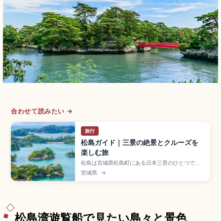
合わせて読みたい →
旅行
松島ガイド｜三景の絶景とクルーズを
楽しむ旅
松島は宮城県松島町にある日本三景のひとつで、
松島湾に点在する島々と伊達政宗ゆかりの寺社が
宮城県
→
魅力の絶景スポット。松尾芭蕉も訪れた地として
知られます。国宝の本堂・庫裡を持つ瑞巌寺(拝観
大人700円)、海上の小島に建つ重要文化財の五大
堂、約50分の松島湾クルーズ、JR仙石線で仙台駅
から約40分のアクセスも押さえました。
松島湾遊覧船で見たい島々と景色