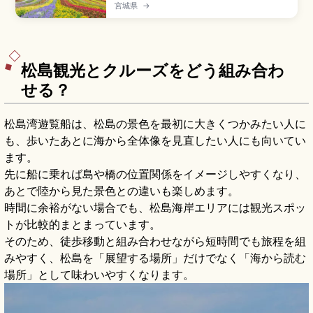
に広がる総面積約15万㎡(東京ドーム約3個分)の高
宮城県
→
原ガーデンで、栽培植物約400種類の8つのテー
マガーデンが楽しめるスポット。チューリップ・
菜の花(4月中〜6月)、ラベンダー、コキア・サル
ビアの虹色の丘(9月下〜10月中)、ライトアップ
「星あかり」です。
松島観光とクルーズをどう組み合わ
せる？
松島湾遊覧船は、松島の景色を最初に大きくつかみたい人に
も、歩いたあとに海から全体像を見直したい人にも向いてい
ます。
先に船に乗れば島や橋の位置関係をイメージしやすくなり、
あとで陸から見た景色との違いも楽しめます。
時間に余裕がない場合でも、松島海岸エリアには観光スポッ
トが比較的まとまっています。
そのため、徒歩移動と組み合わせながら短時間でも旅程を組
みやすく、松島を「展望する場所」だけでなく「海から読む
場所」として味わいやすくなります。