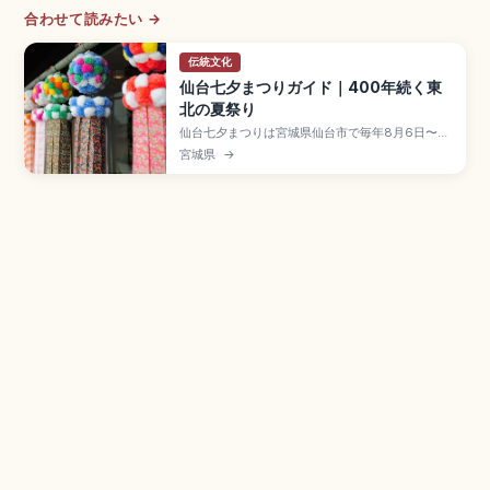
合わせて読みたい →
伝統文化
仙台七夕まつりガイド｜400年続く東
北の夏祭り
仙台七夕まつりは宮城県仙台市で毎年8月6日〜8
日に開催される伝統行事で、仙台藩祖・伊達政宗
宮城県
→
が技芸上達を願って奨励したのが始まりとされる
夏の風物詩。アーケード商店街を彩る全長5m近い
手作りの和紙の笹飾りが見どころです。短冊・紙
衣・折鶴など「七つ飾り」、前夜祭8/5の花火祭、
仙台駅徒歩のアクセスも押さえています。