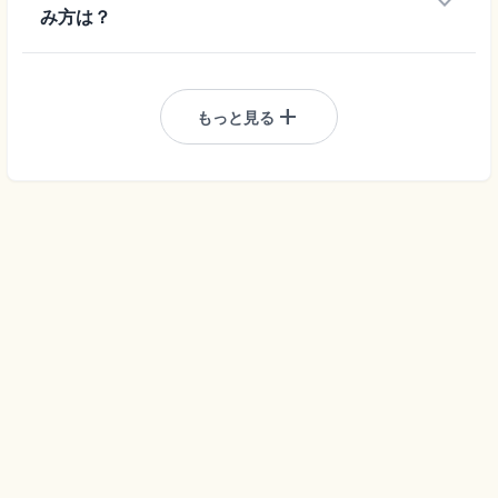
keyboard_arrow_down
み方は？
add
もっと見る