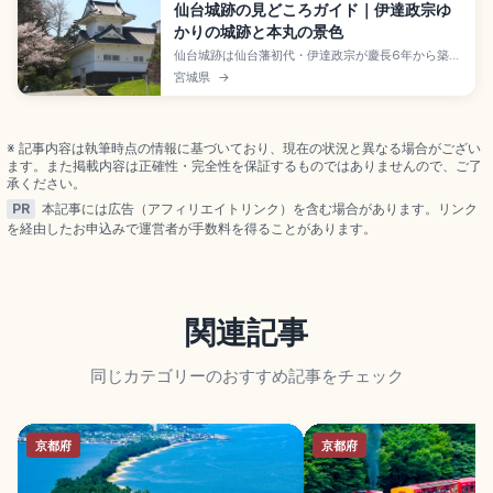
仙台城跡の見どころガイド｜伊達政宗ゆ
かりの城跡と本丸の景色
仙台城跡は仙台藩初代・伊達政宗が慶長6年から築い
た青葉山の山城跡で、2003年に国の史跡指定、日本
宮城県
→
100名城。広瀬川の断崖・御裏林・竜ノ口渓谷の天
然要害、本丸北側の高さ約17mの高石垣、標高約
130mから仙台市街を一望できる本丸跡、1964年再
建の伊達政宗騎馬像、脇櫓を確認できます。
※ 記事内容は執筆時点の情報に基づいており、現在の状況と異なる場合がござい
ます。また掲載内容は正確性・完全性を保証するものではありませんので、ご了
承ください。
PR
本記事には広告（アフィリエイトリンク）を含む場合があります。リンク
を経由したお申込みで運営者が手数料を得ることがあります。
関連記事
同じカテゴリーのおすすめ記事をチェック
京都府
京都府