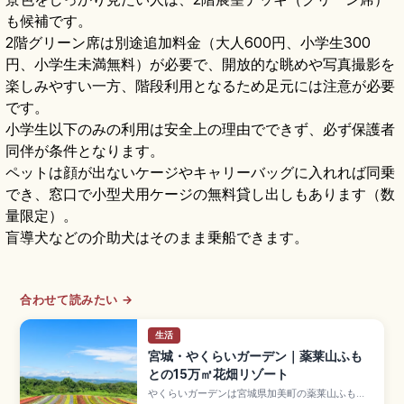
も候補です。
2階グリーン席は別途追加料金（大人600円、小学生300
円、小学生未満無料）が必要で、開放的な眺めや写真撮影を
楽しみやすい一方、階段利用となるため足元には注意が必要
です。
小学生以下のみの利用は安全上の理由でできず、必ず保護者
同伴が条件となります。
ペットは顔が出ないケージやキャリーバッグに入れれば同乗
でき、窓口で小型犬用ケージの無料貸し出しもあります（数
量限定）。
盲導犬などの介助犬はそのまま乗船できます。
合わせて読みたい →
生活
宮城・やくらいガーデン｜薬莱山ふも
との15万㎡花畑リゾート
やくらいガーデンは宮城県加美町の薬莱山ふもと