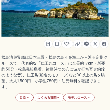
1
松島湾遊覧船は日本三景・松島の島々を海上から巡る定期ク
ルーズで、代表的な「仁王丸コース」は全長約17km・所要
約50分・松島発松島着。鐘島(4つの穴に波が打ち寄せ釣鐘
のような音)、仁王島(船名のモチーフ)など30以上の島を眺
望。大人1,500円・小学生750円・幼児無料を確認できま
す。
目次
よくある質問
モデルコース