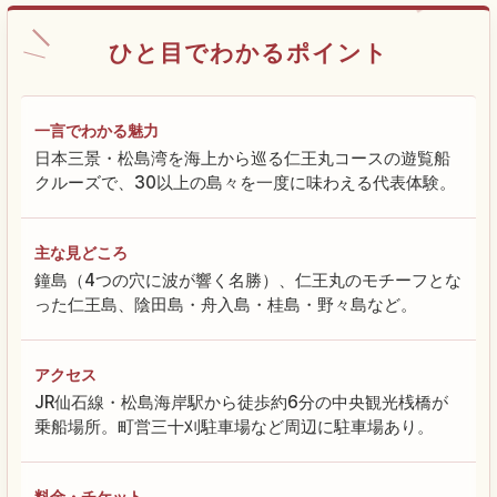
ひと目でわかるポイント
一言でわかる魅力
日本三景・松島湾を海上から巡る仁王丸コースの遊覧船
クルーズで、30以上の島々を一度に味わえる代表体験。
主な見どころ
鐘島（4つの穴に波が響く名勝）、仁王丸のモチーフとな
った仁王島、陰田島・舟入島・桂島・野々島など。
アクセス
JR仙石線・松島海岸駅から徒歩約6分の中央観光桟橋が
乗船場所。町営三十刈駐車場など周辺に駐車場あり。
料金・チケット