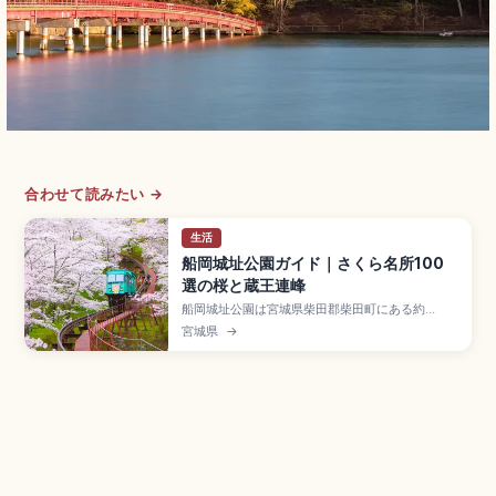
合わせて読みたい →
生活
船岡城址公園ガイド｜さくら名所100
選の桜と蔵王連峰
船岡城址公園は宮城県柴田郡柴田町にある約
1,300本以上の桜が咲き誇る城址公園で、白石川
宮城県
→
堤一目千本桜とともに「日本さくら名所100選」
に選ばれた花見スポット。原田甲斐の居城・寛文
事件の舞台。船岡平和観音像(高さ24m)、しばた
桜まつり(4月上〜中)、JR船岡駅徒歩約15分で
す。