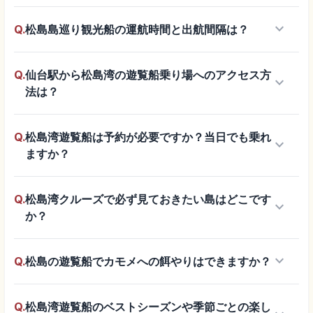
keyboard_arrow_down
Q.
松島島巡り観光船の運航時間と出航間隔は？
Q.
仙台駅から松島湾の遊覧船乗り場へのアクセス方
keyboard_arrow_down
法は？
Q.
松島湾遊覧船は予約が必要ですか？当日でも乗れ
keyboard_arrow_down
ますか？
Q.
松島湾クルーズで必ず見ておきたい島はどこです
keyboard_arrow_down
か？
keyboard_arrow_down
Q.
松島の遊覧船でカモメへの餌やりはできますか？
Q.
松島湾遊覧船のベストシーズンや季節ごとの楽し