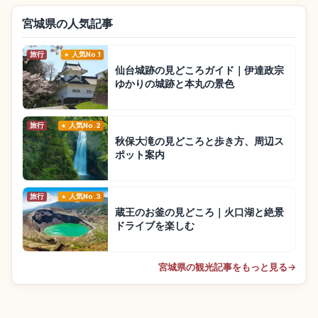
宮城県の人気記事
旅行
人気No.1
仙台城跡の見どころガイド｜伊達政宗
ゆかりの城跡と本丸の景色
旅行
人気No.2
秋保大滝の見どころと歩き方、周辺ス
ポット案内
旅行
人気No.3
蔵王のお釜の見どころ｜火口湖と絶景
ドライブを楽しむ
宮城県の観光記事をもっと見る
→