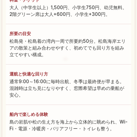
大人（中学生以上）1,500円、小学生750円、幼児無料。
2階グリーン席は大人+600円、小学生+300円。
所要の目安
松島発・松島着の湾内一周で所要約50分。松島海岸エリ
アの散策と組み合わせやすく、初めてでも回り方を組み
立てやすい構成。
運航と快適な回り方
通常9:00～16:00に毎時出航、冬季は最終便が早まる。
混雑時は立ち見になりやすく、窓際希望は早めの乗船が
安心。
船内で楽しめる体験
島の岩肌や松の生え方を海上から立体的に眺められ、Wi-
Fi・電源・冷暖房・バリアフリー・トイレも整う。