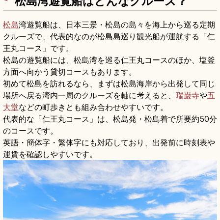
松島湾遊覧船はどんなクルーズ？
松島
湾遊覧船は、日本三景・松島の島々を海上から巡る定期
クルーズで、代表的なのが松島島巡り観光船が運航する「仁
王丸コース」です。
松島の遊覧船には、松島湾を巡る仁王丸コースのほか、塩釜
方面へ向かう貸切コースもあります。
初めて松島を訪れるなら、まずは松島海岸から出発して同じ
場所へ戻る湾内一周のクルーズを軸に考えると、
瑞巌寺
や
五
大堂
などの町歩きとも組み合わせやすいです。
代表的な「仁王丸コース」は、松島発・松島着で所要約50分
のコースです。
英語・簡体字・繁体字にも対応しており、出発前に時刻表や
運賃を確認しやすいです。