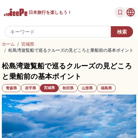
日本旅行を
楽しもう！
ホーム
/
宮城県
/
松島湾遊覧船で巡るクルーズの見どころと乗船前の基本ポイント
松島湾遊覧船で巡るクルーズの見どころ
と乗船前の基本ポイント
宮城県
青森県
岩手県
秋田県
山形県
福島県