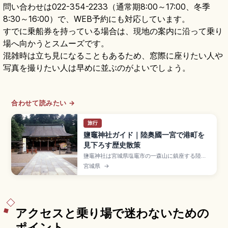
問い合わせは022-354-2233（通常期8:00～17:00、冬季
8:30～16:00）で、WEB予約にも対応しています。
すでに乗船券を持っている場合は、現地の案内に沿って乗り
場へ向かうとスムーズです。
混雑時は立ち見になることもあるため、窓際に座りたい人や
写真を撮りたい人は早めに並ぶのがよいでしょう。
合わせて読みたい →
旅行
鹽竈神社ガイド｜陸奥國一宮で港町を
見下ろす歴史散策
鹽竈神社は宮城県塩竈市の一森山に鎮座する陸奥
國一宮で、塩土老翁神を主祭神に祀る格式高い古
宮城県
→
社です。地元では「しおがまさま」の愛称で親し
まれます。表参道「男坂」の石階段、国の重要文
化財の社殿、3/10の帆手祭、参拝無料、JR仙石線
「本塩釜駅」から表坂徒歩約15分・裏坂徒歩約7分
のアクセスも押さえています。
アクセスと乗り場で迷わないための
ポイント