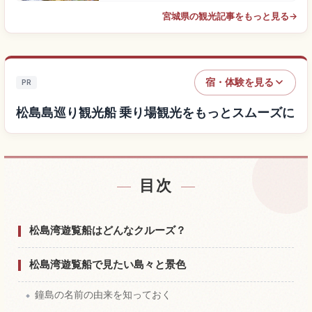
宮城県の観光記事をもっと見る
→
宿・体験を見る
PR
松島島巡り観光船 乗り場観光をもっとスムーズに
目次
松島島巡り観光船 乗り場付近の宿を探す
↗
松島島巡り観光船 乗り場の体験を探す
↗
松島湾遊覧船はどんなクルーズ？
松島湾遊覧船で見たい島々と景色
鐘島の名前の由来を知っておく