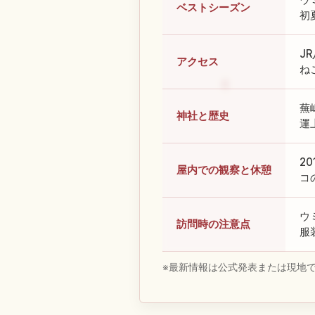
ベストシーズン
初
J
アクセス
ね
蕪
神社と歴史
運
2
屋内での観察と休憩
コ
ウ
訪問時の注意点
服
※最新情報は公式発表または現地