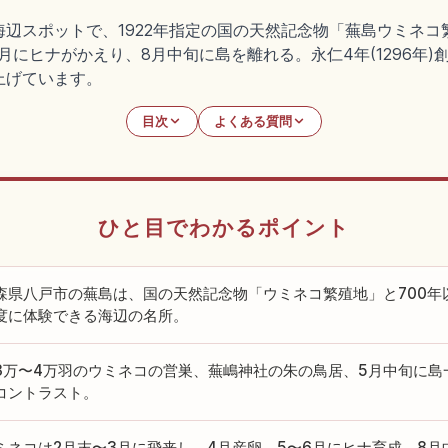
辺スポットで、1922年指定の国の天然記念物「蕪島ウミネコ
月にヒナがかえり、8月中旬に島を離れる。永仁4年(1296年
上げています。
目次
よくある質問
ひと目でわかるポイント
森県八戸市の蕪島は、国の天然記念物「ウミネコ繁殖地」と700年
度に体験できる海辺の名所。
3万〜4万羽のウミネコの営巣、蕪嶋神社の朱の鳥居、5月中旬に島
コントラスト。
ミネコは2月末〜3月に飛来し、4月産卵、5〜6月にヒナ育成、8