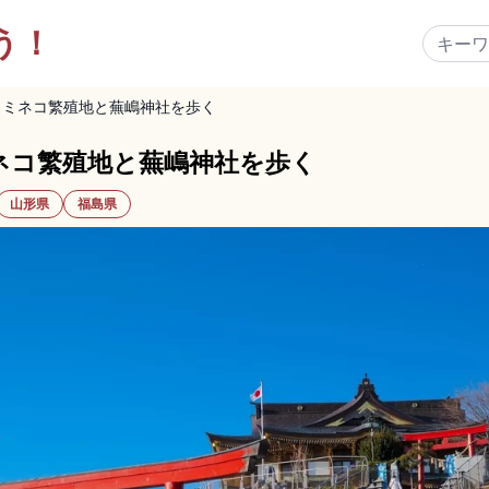
う！
ウミネコ繁殖地と蕪嶋神社を歩く
ネコ繁殖地と蕪嶋神社を歩く
山形県
福島県