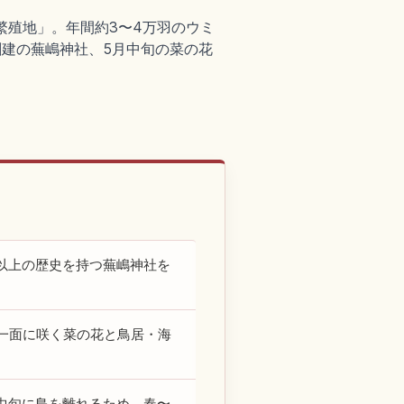
繁殖地」。年間約3〜4万羽のウミ
)創建の蕪嶋神社、5月中旬の菜の花
以上の歴史を持つ蕪嶋神社を
一面に咲く菜の花と鳥居・海
月中旬に島を離れるため、春〜