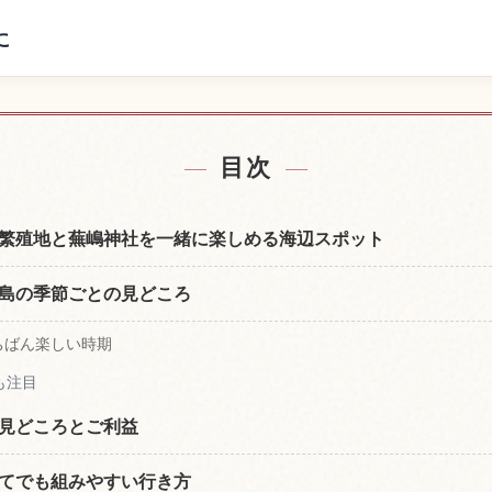
に
宿を探す
蕪島の体
↗
目次
繁殖地と蕪嶋神社を一緒に楽しめる海辺スポット
島の季節ごとの見どころ
ちばん楽しい時期
も注目
見どころとご利益
てでも組みやすい行き方