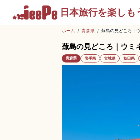
日本旅行を
楽しも
ホーム
/
青森県
/
蕪島の見どころ｜
蕪島の見どころ｜ウミ
青森県
岩手県
宮城県
秋田県