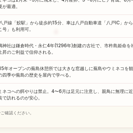
夏が最適。
R八戸線「鮫駅」から徒歩約15分、車は八戸自動車道「八戸IC」か
こ号」も利用可。
嶋神社は鎌倉時代・永仁4年(1296年)創建の古社で、市杵島姫命
上昇のご利益で信仰される。
015年オープンの蕪島休憩所では大きな窓越しに蕪島やウミネコを
の四季や蕪島の歴史を屋内で学べる。
ミネコへの餌やりは禁止。4〜6月は足元に注意し、親鳥に無理に
装で訪れるのが安心。
でご確認ください。