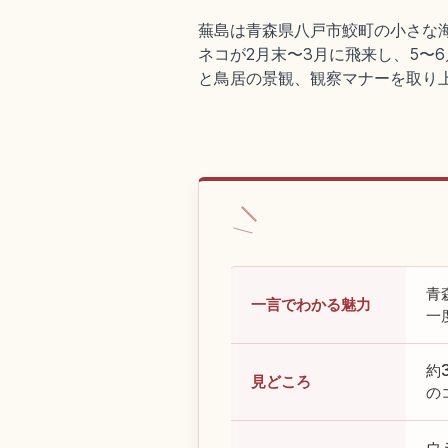
蕪島は青森県八戸市鮫町の小さな海
ネコが2月末〜3月に飛来し、5〜6
と鳥居の景観、観察マナーを取り
青
一言でわかる魅力
一
約
見どころ
の
ウ