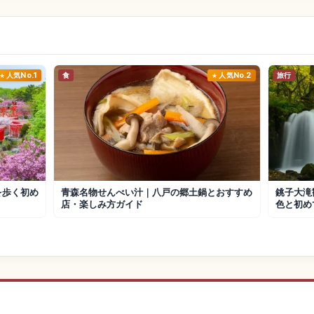
人気No.1
食
人気No.2
旅行
を歩く初め
青森名物せんべい汁｜八戸の郷土鍋とおすすめ
銚子大滝
店・楽しみ方ガイド
色と初め