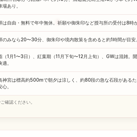
車場あり。
拝は自由・無料で年中無休。祈願や御朱印など授与所の受付は8時か
拝のみなら20〜30分、御朱印や境内散策を含めると約1時間が目安
詣（1月1〜3日）、紅葉期（11月下旬〜12月上旬）、GWは混雑。
快適。
島神宮は標高約500mで朝夕は涼しく、約80段の急な石段がある
安心。
でご確認ください。