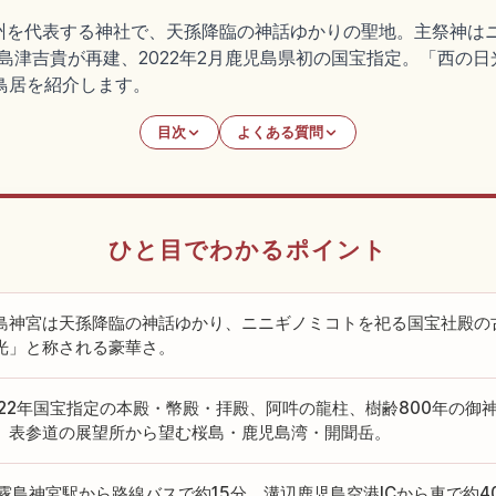
州を代表する神社で、天孫降臨の神話ゆかりの聖地。主祭神は
)に島津吉貴が再建、2022年2月鹿児島県初の国宝指定。「西
大鳥居を紹介します。
目次
よくある質問
ひと目でわかるポイント
島神宮は天孫降臨の神話ゆかり、ニニギノミコトを祀る国宝社殿の
光」と称される豪華さ。
022年国宝指定の本殿・幣殿・拝殿、阿吽の龍柱、樹齢800年の御神
、表参道の展望所から望む桜島・鹿児島湾・開聞岳。
R霧島神宮駅から路線バスで約15分、溝辺鹿児島空港ICから車で約4