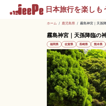
日本旅行を
楽しも
ホーム
/
鹿児島県
/
霧島神宮｜天孫降
霧島神宮｜天孫降臨の神
福岡県
佐賀県
長崎県
熊本県