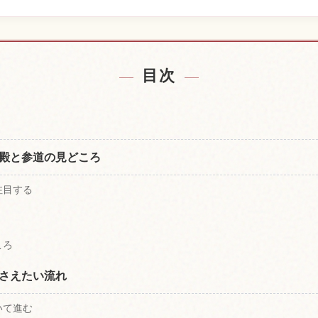
の宿を探す
霧島神宮の
↗
目次
殿と参道の見どころ
注目する
ころ
さえたい流れ
いて進む