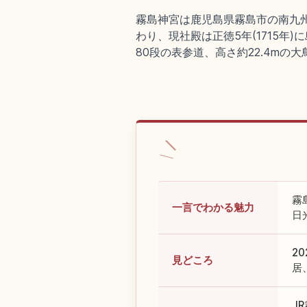
霧島神宮は鹿児島県霧島市の南九
わり、現社殿は正徳5年(1715年
80段の表参道、高さ約22.4mの
霧
一言でわかる魅力
日
2
見どころ
居
J