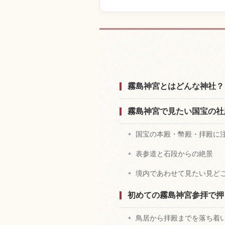
霧島神宮付近
霧島神宮とはどんな神社？
霧島神宮で見たい国宝の社
国宝の本殿・幣殿・拝殿に
表参道と石段からの絶景
境内であわせて見たい見ど
初めての霧島神宮参拝で押
鳥居から拝殿までを落ち着