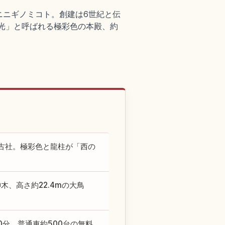
ニニギノミコト。創建は6世紀と伝
の日光」と呼ばれる極彩色の本殿、約
古社。極彩色と龍柱が「西の
木、高さ約22.4mの大鳥
0分。普通車約500台の無料