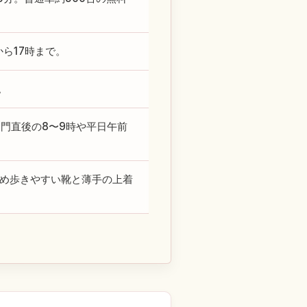
ら17時まで。
。
開門直後の8〜9時や平日午前
ため歩きやすい靴と薄手の上着