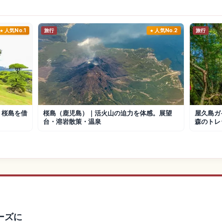
人気No.1
旅行
人気No.2
旅行
、桜島を借
桜島（鹿児島）｜活火山の迫力を体感。展望
屋久島ガ
台・溶岩散策・温泉
森のトレ
ーズに