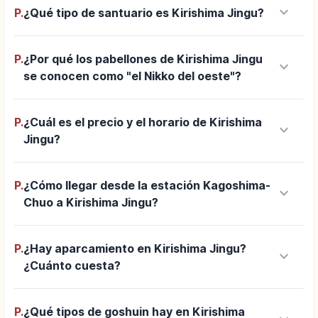
keyboard_arrow_down
P.
¿Qué tipo de santuario es Kirishima Jingu?
P.
¿Por qué los pabellones de Kirishima Jingu
keyboard_arrow_down
se conocen como "el Nikko del oeste"?
P.
¿Cuál es el precio y el horario de Kirishima
keyboard_arrow_down
Jingu?
P.
¿Cómo llegar desde la estación Kagoshima-
keyboard_arrow_down
Chuo a Kirishima Jingu?
P.
¿Hay aparcamiento en Kirishima Jingu?
keyboard_arrow_down
¿Cuánto cuesta?
P.
¿Qué tipos de goshuin hay en Kirishima