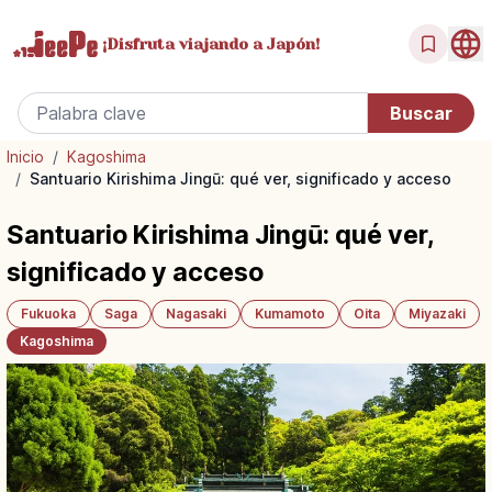
¡Disfruta
viajando a Japón!
Inicio
/
Kagoshima
/
Santuario Kirishima Jingū: qué ver, significado y acceso
Santuario Kirishima Jingū: qué ver,
significado y acceso
Fukuoka
Saga
Nagasaki
Kumamoto
Oita
Miyazaki
Kagoshima