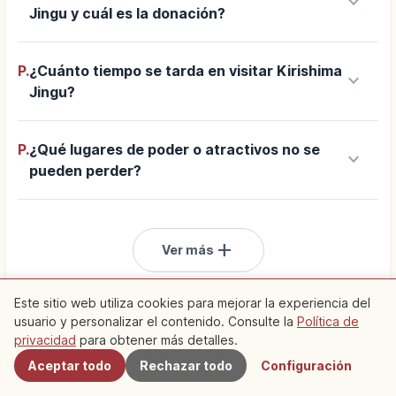
keyboard_arrow_down
Jingu y cuál es la donación?
P.
¿Cuánto tiempo se tarda en visitar Kirishima
keyboard_arrow_down
Jingu?
P.
¿Qué lugares de poder o atractivos no se
keyboard_arrow_down
pueden perder?
add
Ver más
Este sitio web utiliza cookies para mejorar la experiencia del
usuario y personalizar el contenido. Consulte la
Política de
Cercanos
privacidad
para obtener más detalles.
Aceptar todo
Rechazar todo
Configuración