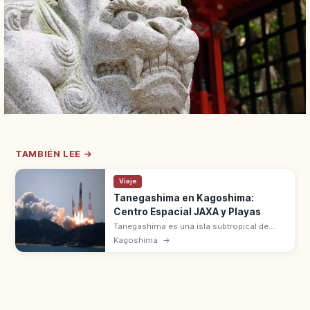
TAMBIÉN LEE →
Viaje
Tanegashima en Kagoshima:
Centro Espacial JAXA y Playas
Tanegashima es una isla subtropical de
Kagoshima con el Tanegashima Space
Kagoshima
→
Center de JAXA, el mayor centro de
lanzamiento de cohetes de Japón. Playas y
surf.