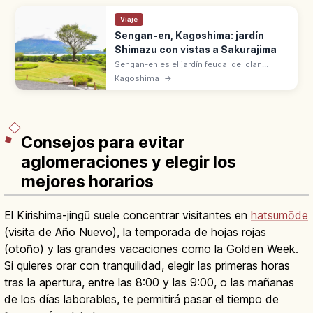
Viaje
Sengan-en, Kagoshima: jardín
Shimazu con vistas a Sakurajima
Sengan-en es el jardín feudal del clan
Shimazu en Kagoshima, construido en 1658
Kagoshima
→
con vistas a Sakurajima. Más de 360 años,
Patrimonio Cultural UNESCO.
Consejos para evitar
aglomeraciones y elegir los
mejores horarios
El Kirishima-jingū suele concentrar visitantes en
hatsumōde
(visita de Año Nuevo), la temporada de hojas rojas
(otoño) y las grandes vacaciones como la Golden Week.
Si quieres orar con tranquilidad, elegir las primeras horas
tras la apertura, entre las 8:00 y las 9:00, o las mañanas
de los días laborables, te permitirá pasar el tiempo de