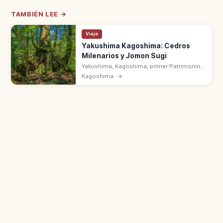
TAMBIÉN LEE →
Viaje
Yakushima Kagoshima: Cedros
Milenarios y Jomon Sugi
Yakushima, Kagoshima, primer Patrimonio
Natural UNESCO de Japón (1993). Bosques
Kagoshima
→
de yakusugi cedros milenarios, Jōmon Sugi
y monte Miyanoura (1.936 m).