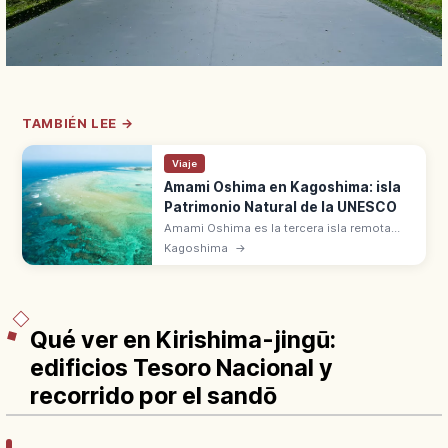
TAMBIÉN LEE →
Viaje
Amami Oshima en Kagoshima: isla
Patrimonio Natural de la UNESCO
Amami Oshima es la tercera isla remota
más grande de Japón, en Kagoshima.
Kagoshima
→
Patrimonio Natural UNESCO junto con
Tokunoshima e Iriomote, con bosques
subtropicales.
Qué ver en Kirishima-jingū:
edificios Tesoro Nacional y
recorrido por el sandō