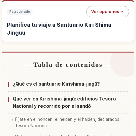
Ver opciones
Patrocinado
Planifica tu viaje a Santuario Kiri Shima
Jinguu
Tabla de contenidos
Buscar alojamiento cerca de Santuario Kiri
↗
Shima Jinguu
¿Qué es el santuario Kirishima-jingū?
Buscar experiencias en Santuario Kiri Shima
↗
Jinguu
Qué ver en Kirishima-jingū: edificios Tesoro
Nacional y recorrido por el sandō
Fíjate en el honden, el heiden y el haiden, declarados
Tesoro Nacional