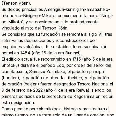
(Tenson Kōrin).
Su deidad principal es Amenigishi-kuninigishi-amatsuhiko-
hikoho-no-Ninigi-no-Mikoto, comúnmente llamado "Ninigi-
no-Mikoto", y se considera un sitio profundamente
vinculado al mito del Tenson Kōrin.
Se considera que su fundación se remonta al siglo VI; tras
sufrir varias destrucciones y reconstrucciones por
erupciones volcánicas, fue restablecido en su ubicación
actual en 1484 (año 16 de la era Bunmei).
El edificio actual fue reconstruido en 1715 (año 5 de la era
Shōtoku) durante el período Edo, por orden del señor del
clan Satsuma, Shimazu Yoshitaka; el pabellón principal
(honden), el pabellón de ofrendas (heiden) y el pabellón
de oración (haiden) fueron designados Tesoro Nacional el
9 de febrero de 2022 (año 4 de la era Reiwa), siendo los
primeros edificios de la prefectura de Kagoshima en recibir
esta designación.
Como permite percibir mitología, historia y arquitectura al
mismo tiempo, no se trata solo de un lugar de oración, sino