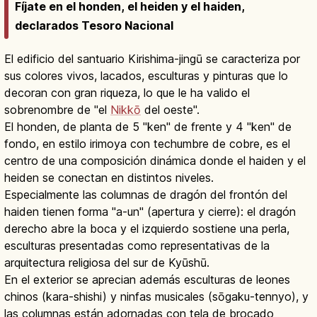
Fíjate en el honden, el heiden y el haiden,
declarados Tesoro Nacional
El edificio del santuario Kirishima-jingū se caracteriza por
sus colores vivos, lacados, esculturas y pinturas que lo
decoran con gran riqueza, lo que le ha valido el
sobrenombre de "el
Nikkō
del oeste".
El honden, de planta de 5 "ken" de frente y 4 "ken" de
fondo, en estilo irimoya con techumbre de cobre, es el
centro de una composición dinámica donde el haiden y el
heiden se conectan en distintos niveles.
Especialmente las columnas de dragón del frontón del
haiden tienen forma "a-un" (apertura y cierre): el dragón
derecho abre la boca y el izquierdo sostiene una perla,
esculturas presentadas como representativas de la
arquitectura religiosa del sur de Kyūshū.
En el exterior se aprecian además esculturas de leones
chinos (kara-shishi) y ninfas musicales (sōgaku-tennyo), y
las columnas están adornadas con tela de brocado