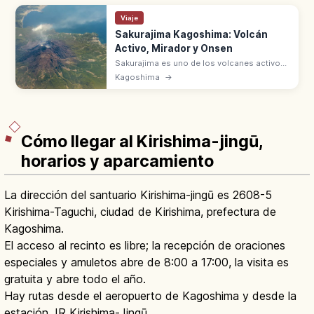
Viaje
Sakurajima Kagoshima: Volcán
Activo, Mirador y Onsen
Sakurajima es uno de los volcanes activos
más representativos de Japón, frente a
Kagoshima
→
Kagoshima. Mirador Yunohira a 373 m, ferry
de 15 min, onsen y baños de pies.
Cómo llegar al Kirishima-jingū,
horarios y aparcamiento
La dirección del santuario Kirishima-jingū es 2608-5
Kirishima-Taguchi, ciudad de Kirishima, prefectura de
Kagoshima.
El acceso al recinto es libre; la recepción de oraciones
especiales y amuletos abre de 8:00 a 17:00, la visita es
gratuita y abre todo el año.
Hay rutas desde el aeropuerto de Kagoshima y desde la
estación JR Kirishima-Jingū.