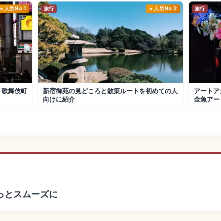
人気No.1
旅行
人気No.2
旅行
・歌舞伎町
新宿御苑の見どころと散策ルートを初めての人
アートア
向けに紹介
金魚アー
っとスムーズに