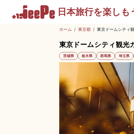
日本旅行を
楽しも
ホーム
/
東京都
/
東京ドームシティ
東京ドームシティ観光
茨城県
栃木県
群馬県
埼玉県