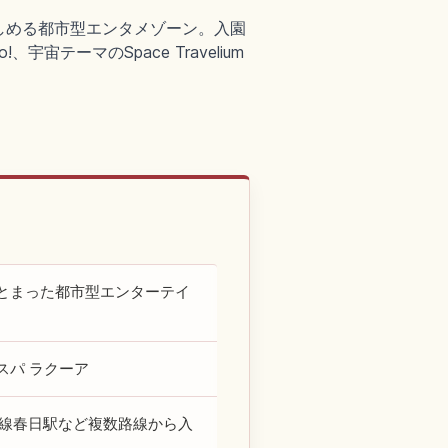
しめる都市型エンタメゾーン。入園
テーマのSpace Travelium
とまった都市型エンターテイ
スパ ラクーア
戸線春日駅など複数路線から入