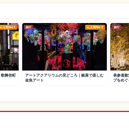
人気No.1
旅行
人気No.2
旅行
・歌舞伎町
アートアクアリウムの見どころ｜銀座で楽しむ
表参道散
金魚アート
プをめぐ