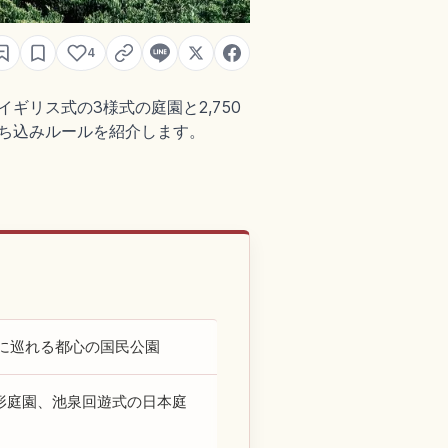
4
ギリス式の3様式の庭園と2,750
ち込みルールを紹介します。
に巡れる都心の国民公園
形庭園、池泉回遊式の日本庭