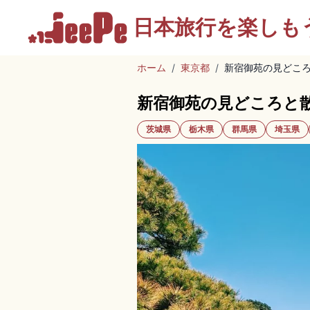
日本旅行を
楽しも
ホーム
/
東京都
/
新宿御苑の見どこ
新宿御苑の見どころと
茨城県
栃木県
群馬県
埼玉県