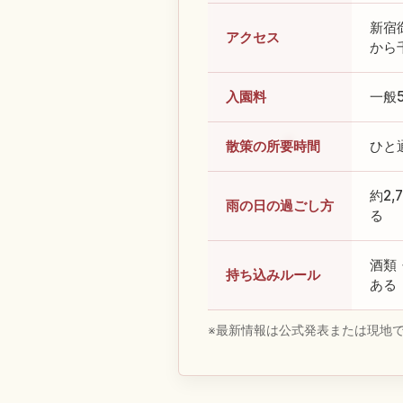
新宿
アクセス
から
入園料
一般
散策の所要時間
ひと
約2
雨の日の過ごし方
る
酒類
持ち込みルール
ある
※最新情報は公式発表または現地