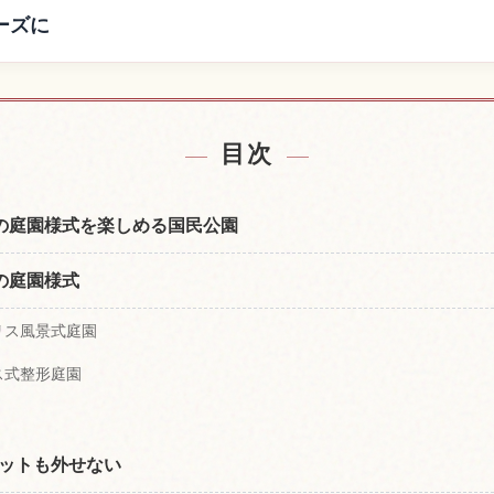
ーズに
の宿を探す
新宿御苑の
↗
目次
の庭園様式を楽しめる国民公園
の庭園様式
リス風景式庭園
ス式整形庭園
ットも外せない