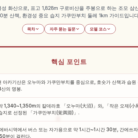
 화산으로, 표고 1,828m 구로비산을 주봉으로 하는 조모 삼
바퀴 60분 산책, 환경성 중요 습지 가쿠만부치 둘레 1km 가이드입니다
목차
자주 묻는 질문
모델 코스
핵심 포인트
 아카기산은 오누마와 가쿠만부치를 중심으로, 호숫가 산책과 습원 
3산의 명봉.
약 1,340~1,350m의 칼데라호 「오누마(大沼)」와, 「작은 오제
습지로 선정된 「가쿠만부치(覚満淵)」.
마에바시역에서 버스 또는 자가용으로 약 1시간~1시간 30분, 간에쓰
 50분이 걸린다.