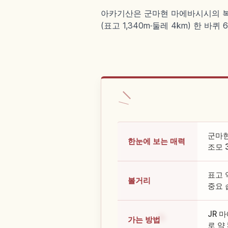
아카기산은 군마현 마에바시시의 복성
(표고 1,340m·둘레 4km) 한 
군마현
한눈에 보는 매력
조모 
표고 
볼거리
중요 
JR 
가는 방법
로 약