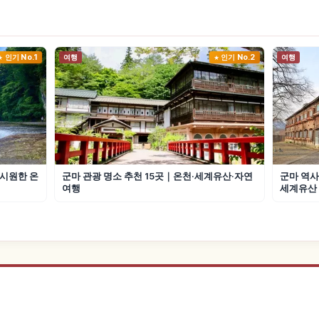
인기 No.1
여행
인기 No.2
여행
·시원한 온
군마 관광 명소 추천 15곳｜온천·세계유산·자연
군마 역사
여행
세계유산