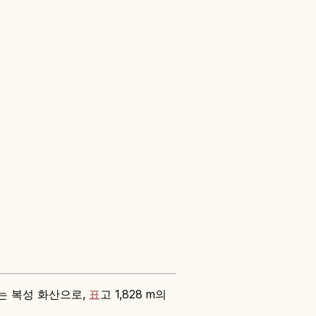
펼치는 복성 화산으로,
표
고 1,828 m의