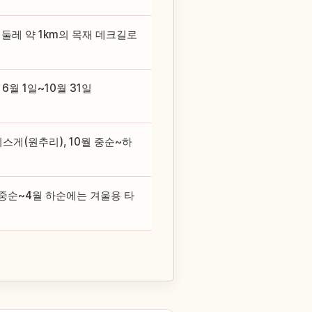
 둘레 약 1km의 목재 데크길로
월 1일~10월 31일
스게(원추리), 10월 중순~하
 중순~4월 하순에는 겨울용 타