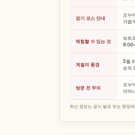
오누마
걷기 코스 안내
가볍게
보트와
체험할 수 있는 것
9:00
5월 
계절의 풍경
순의 
오누마
방문 전 주의
이어나
최신 정보는 공식 발표 또는 현장에