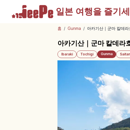
일본 여행을
즐기세
홈
/
Gunma
/
아카기산｜군마 칼데라
아카기산｜군마 칼데라호
Gunma
Ibaraki
Tochigi
Saita