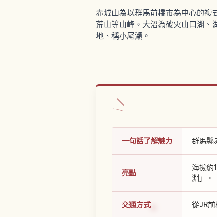
赤城山為以群馬前橋市為中心的複式
荒山等山峰。大沼為破火山口湖、湖
地、稱小尾瀨。
一句話了解魅力
群馬縣
海拔約
亮點
淵」。
交通方式
從JR