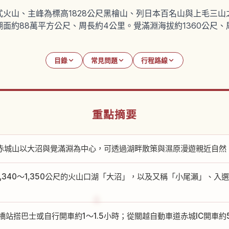
火山、主峰為標高1828公尺黑檜山、列日本百名山與上毛三
面約88萬平方公尺、周長約4公里。覺滿淵海拔約1360公尺、
目錄
常見問題
行程路線
重點摘要
赤城山以大沼與覺滿淵為中心，可透過湖畔散策與濕原漫遊親近自然
1,340〜1,350公尺的火山口湖「大沼」，以及又稱「小尾瀨」、
前橋站搭巴士或自行開車約1〜1.5小時；從關越自動車道赤城IC開車約