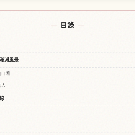
馬附近的飯店
尋找赤城山
↗
目錄
滿淵風景
山口湖
的人
線