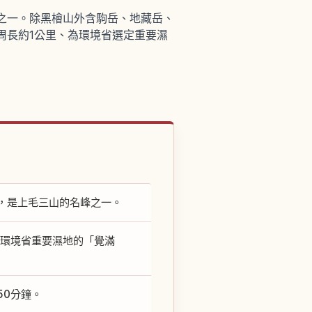
山之一。除黑檜山外含駒岳、地藏岳、
周長約1公里、為環境省選定重要濕
，是上毛三山的名峰之一。
入選環境省重要濕地的「覺滿
50分鐘。