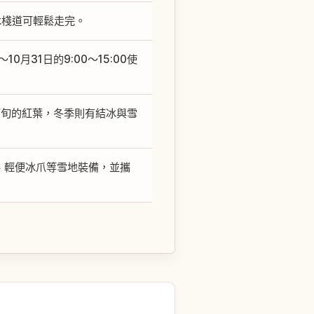
木棧道可輕鬆走完。
31日的9:00〜15:00使
下旬的紅葉，冬季則有結冰與雪
、輕便冰爪等雪地裝備，並攜