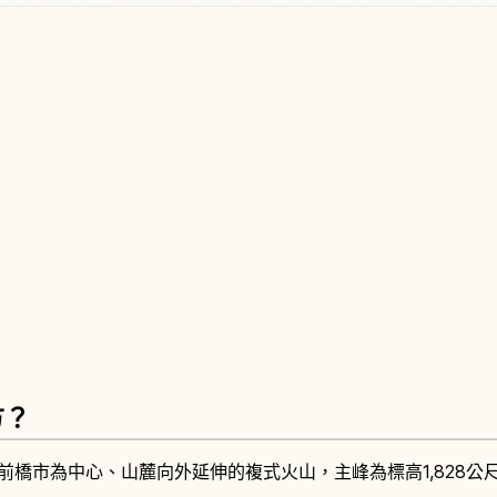
方？
馬縣前橋市為中心、山麓向外延伸的複式火山，主峰為標高1,828公尺的