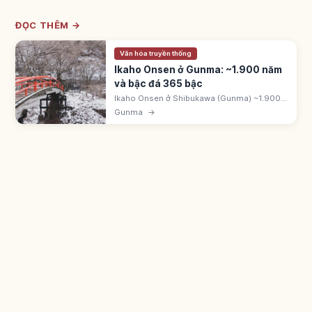
ĐỌC THÊM →
Văn hóa truyền thống
Ikaho Onsen ở Gunma: ~1.900 năm
và bậc đá 365 bậc
Ikaho Onsen ở Shibukawa (Gunma) ~1.900
năm, ghi trong Manyoshu. Có 'Kogane-no-
Gunma
→
Yu' (giàu sắt) và 'Shirogane-no-Yu' (nước
trong). Phố bậc đá Ishidan-gai 365 bậc.