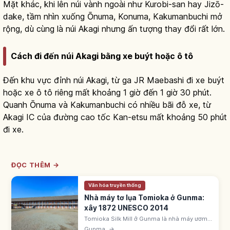
Mặt khác, khi lên núi vành ngoài như Kurobi-san hay Jizō-
dake, tầm nhìn xuống Ōnuma, Konuma, Kakumanbuchi mở
rộng, dù cùng là núi Akagi nhưng ấn tượng thay đổi rất lớn.
Cách đi đến núi Akagi bằng xe buýt hoặc ô tô
Đến khu vực đỉnh núi Akagi, từ ga JR Maebashi đi xe buýt
hoặc xe ô tô riêng mất khoảng 1 giờ đến 1 giờ 30 phút.
Quanh Ōnuma và Kakumanbuchi có nhiều bãi đỗ xe, từ
Akagi IC của đường cao tốc Kan-etsu mất khoảng 50 phút
đi xe.
ĐỌC THÊM →
Văn hóa truyền thống
Nhà máy tơ lụa Tomioka ở Gunma:
xây 1872 UNESCO 2014
Tomioka Silk Mill ở Gunma là nhà máy ươm
tơ nhà nước đầu tiên, lập 1872 dưới kỹ sư
Gunma
→