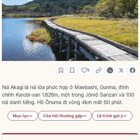
5
Núi Akagi là núi lửa phức hợp ở Maebashi, Gunma, đỉnh
chính Kurobi-san 1.828m, một trong Jōmō Sanzan và 100
núi danh tiếng. Hồ Ōnuma đi vòng 4km mất 60 phút.
Mục lục
Câu hỏi thường gặp
Lộ trình gợi ý