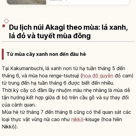
Pháp Paul Brunat. UNESCO 2014. Xưởng
ươm và 2 kho kén Đông/Tây là Quốc bảo.
Du lịch núi Akagi theo mùa: lá xanh,
lá đỏ và tuyết mùa đông
Từ mùa cây xanh non đến đầu hè
Tại Kakumanbuchi, lá xanh non từ hạ tuần tháng 5 đến
tháng 6, và mùa hoa renge-tsutsuji (
hoa đỗ quyên
đỏ cam)
từ trung đến hạ tuần tháng 6 được biết đến nhiều.
Thời kỳ cây cỏ đầm lầy nhuộm màu nhẹ nhàng là mùa dễ
tận hưởng kết hợp giữa đi bộ trên cầu gỗ và sự thay đổi
của cảnh quan.
Mùa hè từ tháng 7 đến tháng 8 cũng có thể quan sát các
loại thực vật vùng núi cao như
nikkō
-kisuge (hoa hiên
Nikkō).