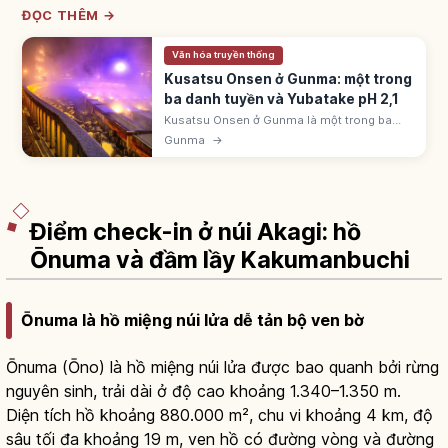
ĐỌC THÊM →
Văn hóa truyền thống
Kusatsu Onsen ở Gunma: một trong
ba danh tuyền và Yubatake pH 2,1
Kusatsu Onsen ở Gunma là một trong ba
danh tuyền Nhật Bản. Lưu lượng tự nhiên
Gunma
→
>32.300 lít/phút; Yubatake pH 2,1. Có trình
diễn 'yumomi'.
Điểm check-in ở núi Akagi: hồ
Ōnuma và đầm lầy Kakumanbuchi
Ōnuma là hồ miệng núi lửa dễ tản bộ ven bờ
Ōnuma (Ōno) là hồ miệng núi lửa được bao quanh bởi rừng
nguyên sinh, trải dài ở độ cao khoảng 1.340–1.350 m.
Diện tích hồ khoảng 880.000 m², chu vi khoảng 4 km, độ
sâu tối đa khoảng 19 m, ven hồ có đường vòng và đường