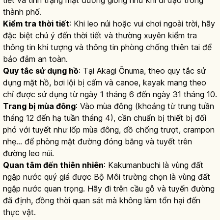
tiết và tình trạng mặt đường giống như khi đi dạo trong
thành phố.
Kiểm tra thời tiết
: Khi leo núi hoặc vui chơi ngoài trời, hãy
đặc biệt chú ý đến thời tiết và thường xuyên kiểm tra
thông tin khí tượng và thông tin phòng chống thiên tai để
bảo đảm an toàn.
Quy tắc sử dụng hồ
: Tại Akagi Ōnuma, theo quy tắc sử
dụng mặt hồ, bơi lội bị cấm và canoe, kayak mang theo
chỉ được sử dụng từ ngày 1 tháng 6 đến ngày 31 tháng 10.
Trang bị mùa đông
: Vào mùa đông (khoảng từ trung tuần
tháng 12 đến hạ tuần tháng 4), cần chuẩn bị thiết bị đối
phó với tuyết như lốp mùa đông, đồ chống trượt, crampon
nhẹ... để phòng mặt đường đóng băng và tuyết trên
đường leo núi.
Quan tâm đến thiên nhiên
: Kakumanbuchi là vùng đất
ngập nước quý giá được Bộ Môi trường chọn là vùng đất
ngập nước quan trọng. Hãy đi trên cầu gỗ và tuyến đường
đã định, đồng thời quan sát mà không làm tổn hại đến
thực vật.