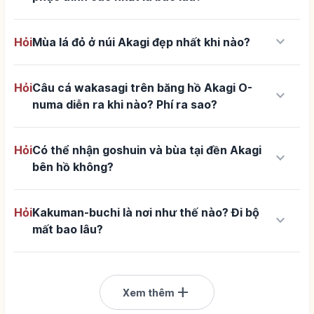
keyboard_arrow_down
Hỏi
Mùa lá đỏ ở núi Akagi đẹp nhất khi nào?
Hỏi
Câu cá wakasagi trên băng hồ Akagi O-
keyboard_arrow_down
numa diễn ra khi nào? Phí ra sao?
Hỏi
Có thể nhận goshuin và bùa tại đền Akagi
keyboard_arrow_down
bên hồ không?
Hỏi
Kakuman-buchi là nơi như thế nào? Đi bộ
keyboard_arrow_down
mất bao lâu?
add
Xem thêm