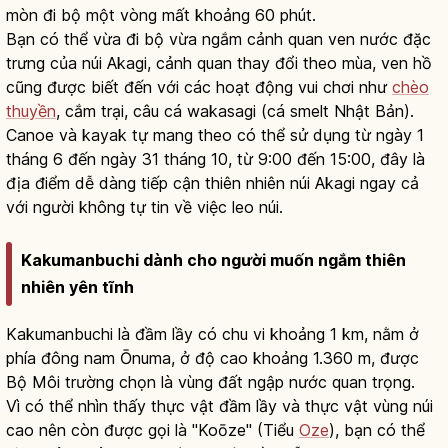
mòn đi bộ một vòng mất khoảng 60 phút.
Bạn có thể vừa đi bộ vừa ngắm cảnh quan ven nước đặc
trưng của núi Akagi, cảnh quan thay đổi theo mùa, ven hồ
cũng được biết đến với các hoạt động vui chơi như
chèo
thuyền
, cắm trại, câu cá wakasagi (cá smelt Nhật Bản).
Canoe và kayak tự mang theo có thể sử dụng từ ngày 1
tháng 6 đến ngày 31 tháng 10, từ 9:00 đến 15:00, đây là
địa điểm dễ dàng tiếp cận thiên nhiên núi Akagi ngay cả
với người không tự tin về việc leo núi.
Kakumanbuchi dành cho người muốn ngắm thiên
nhiên yên tĩnh
Kakumanbuchi là đầm lầy có chu vi khoảng 1 km, nằm ở
phía đông nam Ōnuma, ở độ cao khoảng 1.360 m, được
Bộ Môi trường chọn là vùng đất ngập nước quan trọng.
Vì có thể nhìn thấy thực vật đầm lầy và thực vật vùng núi
cao nên còn được gọi là "Koōze" (Tiểu
Oze
), bạn có thể