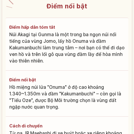
Điểm nổi bật
Điểm hấp dẫn tóm tắt
Núi Akagi tại Gunma là một trong ba ngọn núi nổi
tiếng của vùng Jomo, lấy hồ Onuma và đầm
Kakumanbuchi làm trung tâm – nơi bạn có thể đi dạo
ven hồ và trên lối gỗ qua vùng đầm lầy để hòa mình
vào thiên nhiên.
Điểm nổi bật
Hồ miệng núi lửa "Onuma" ở độ cao khoảng
1.340~1.350m và đầm "Kakumanbuchi" – còn gọi là
"Tiểu Oze", được Bộ Môi trường chọn là vùng đất
ngập nước quan trọng.
Cách di chuyển
Từ ga JR Maebashi đi xe buýt hoặc xe riêng khoảng