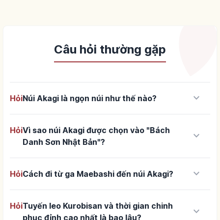
Câu hỏi thường gặp
keyboard_arrow_down
Hỏi
Núi Akagi là ngọn núi như thế nào?
Hỏi
Vì sao núi Akagi được chọn vào "Bách
keyboard_arrow_down
Danh Sơn Nhật Bản"?
keyboard_arrow_down
Hỏi
Cách đi từ ga Maebashi đến núi Akagi?
Hỏi
Tuyến leo Kurobisan và thời gian chinh
keyboard_arrow_down
phục đỉnh cao nhất là bao lâu?