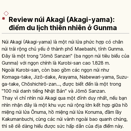
Review núi Akagi (Akagi-yama):
điểm du lịch thiên nhiên ở Gunma
Núi Akagi (Akagi-yama) là một núi lửa phức hợp có chân
núi trải rộng chủ yếu ở thành phố Maebashi, tỉnh Gunma.
Đây là một trong "Jōmō Sanzan" (ba ngọn núi tiêu biểu của
Gunma) với ngọn chính là Kurobi-san cao 1.828 m.
Ngoài Kurobi-san, còn bao gồm các ngọn núi như
Komaga-take, Jizō-dake, Arayama, Nabewari-yama, Suzu-
ga-take, Chōshichirō-zan..., được biết đến là một trong
"100 núi danh tiếng Nhật Bản" và Jōmō Sanzan.
Thay vì chỉ nhìn núi Akagi qua một đỉnh duy nhất, nếu bạn
nhìn nhận đây là một khu vực núi rộng lớn kết hợp giữa hồ
miệng núi lửa Ōnuma, hồ miệng núi lửa Konuma, đầm lầy
Kakumanbuchi, cùng các núi vành ngoài bao quanh chúng,
thì sẽ dễ dàng hiểu được sức hấp dẫn của địa điểm này.