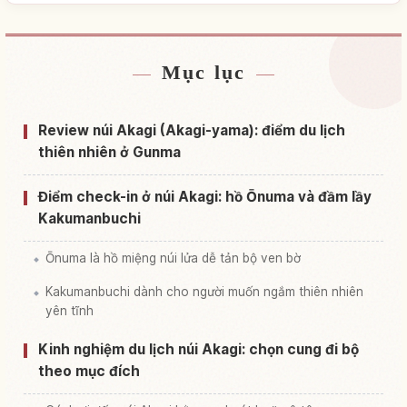
Mục lục
Tìm chỗ ở gần Lâu đài Akagiyama, Gunma
↗
Tìm trải nghiệm tại Lâu đài Akagiyama, Gunma
↗
Review núi Akagi (Akagi-yama): điểm du lịch
thiên nhiên ở Gunma
Điểm check-in ở núi Akagi: hồ Ōnuma và đầm lầy
Kakumanbuchi
Ōnuma là hồ miệng núi lửa dễ tản bộ ven bờ
Kakumanbuchi dành cho người muốn ngắm thiên nhiên
yên tĩnh
Kinh nghiệm du lịch núi Akagi: chọn cung đi bộ
theo mục đích