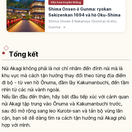
Văn hóa truyền thống
Shima Onsen ở Gunma: ryokan
Sekizenkan 1694 và hồ Oku-Shima
Shima Onsen ở Nakanojo (Gunma) là khu
suối nước nóng truyền thuyết 'chữa bốn vạn
Gunma
→
loại bệnh'. Ryokan Sekizenkan từ 1694 và hồ
Oku-Shima xanh cobalt là điểm nhấn.
Tổng kết
Núi Akagi không phải là nơi chỉ nhằm đến đỉnh núi mà là
khu vực mà cách tận hưởng thay đổi theo từng địa điểm
đi bộ - từ ven hồ Ōnuma, đầm lầy Kakumanbuchi, đến tầm
nhìn từ các núi vành ngoài.
Nếu lần đầu đến thăm, hãy bắt đầu tiếp xúc với cảnh quan
núi Akagi tập trung vào Ōnuma và Kakumanbuchi trước,
sau đó mở rộng sang leo Kurobi-san và tản bộ vùng lân
cận, bạn sẽ dễ dàng tìm ra cách tận hưởng núi Akagi phù
hợp với mình.