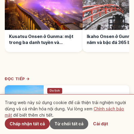
Kusatsu Onsen ở Gunma: một
Ikaho Onsen ở Gunma
trong ba danh tuyền và
năm và bậc đá 365 bậ
Yubatake pH 2,1
ĐỌC TIẾP →
Du lịch
Đền Akagi ở Gunma: chính điện sơn
Trang web này sử dụng cookie để cải thiện trải nghiệm người
son bên hồ Ōnuma 1.350m
dùng và cá nhân hóa nội dung. Vui lòng xem
Chính sách bảo
Gần đây
Đền Akagi gần đỉnh núi Akagi ở Maebashi,
Gunma, cao 1.350m bên hồ Ōnuma. Chính
mật
để biết thêm chi tiết.
Gunma
→
điện sơn son trên Kotori-ga-shima chuyển từ
Chấp nhận tất cả
Từ chối tất cả
Cài đặt
Daidō 1970, truyền thuyết Akagi-hime.