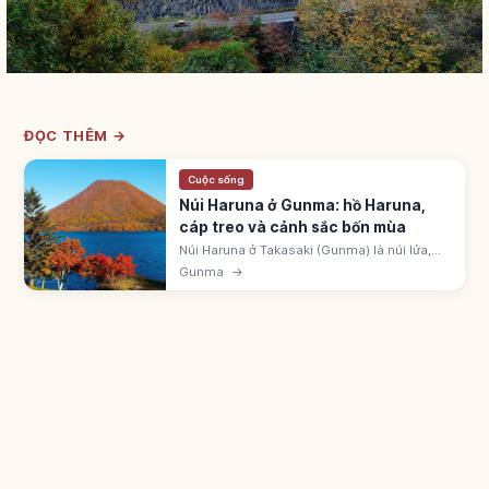
ĐỌC THÊM →
Cuộc sống
Núi Haruna ở Gunma: hồ Haruna,
cáp treo và cảnh sắc bốn mùa
Núi Haruna ở Takasaki (Gunma) là núi lửa,
đỉnh cao nhất Kamon-ga-take 1.449m. Một
Gunma
→
trong 'Jomo Sanzan' (Akagi, Myogi). Hồ
Haruna 1.100m. Cáp Haruna-Fuji 3 phút.