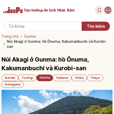
Tận hưởng
du lịch Nhật Bản!
Trang chủ
/
Gunma
Núi Akagi ở Gunma: hồ Ōnuma, Kakumanbuchi và Kurobi-
/
san
Núi Akagi ở Gunma: hồ Ōnuma,
Kakumanbuchi và Kurobi-san
Gunma
Ibaraki
Tochigi
Saitama
Chiba
Tokyo
Kanagawa