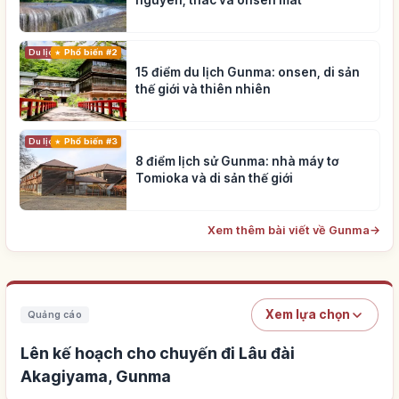
nguyên, thác và onsen mát
Du lịch
Phổ biến #2
15 điểm du lịch Gunma: onsen, di sản
thế giới và thiên nhiên
Du lịch
Phổ biến #3
8 điểm lịch sử Gunma: nhà máy tơ
Tomioka và di sản thế giới
Xem thêm bài viết về Gunma
→
Xem lựa chọn
Quảng cáo
Lên kế hoạch cho chuyến đi Lâu đài
Akagiyama, Gunma