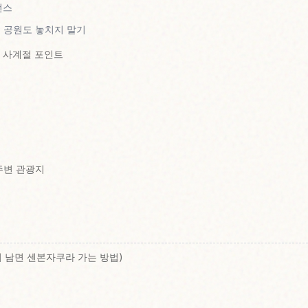
먼스
 공원도 놓치지 말기
의 사계절 포인트
주변 관광지
 남면 센본자쿠라 가는 방법)