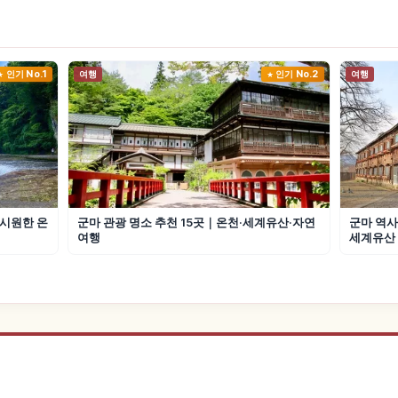
인기 No.1
여행
인기 No.2
여행
·시원한 온
군마 관광 명소 추천 15곳｜온천·세계유산·자연
군마 역사
여행
세계유산