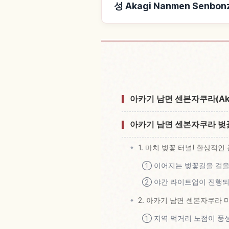
성 Akagi Nanmen Senb
성 Akagi Nanmen Senb
아카기 남면 센본자쿠라(Akagi
아카기 남면 센본자쿠라 벚
1. 마치 벚꽃 터널! 환상적인
① 이어지는 벚꽃길을 걸을
② 야간 라이트업이 진행되
2. 아카기 남면 센본자쿠라 
① 지역 먹거리 노점이 풍