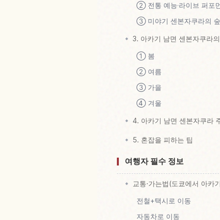
② 전통 예능·라이브 퍼포
③ 미야기 센본자쿠라의 숲
3. 아카기 남면 센본자쿠라
① 봄
② 여름
③ 가을
④ 겨울
4. 아카기 남면 센본자쿠라 
5. 혼잡을 피하는 팁
여행자 필수 정보
교통·가는법(도쿄에서 아카기
전철+택시로 이동
자동차로 이동