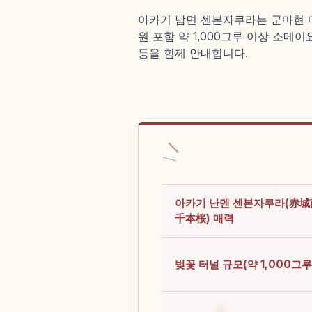
아카기 남면 센본자쿠라는 군마현 
원 포함 약 1,000그루 이상 소메
등을 함께 안내합니다.
아카기 난멘 센본자쿠라(赤
千本桜) 매력
벚꽃 터널 규모(약 1,000그루