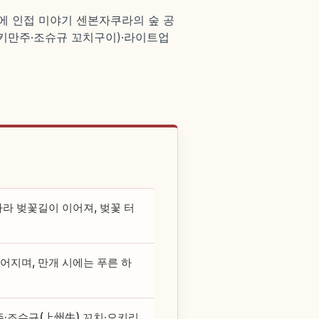
에 인접 미야기 센본자쿠라의 숲 공
(야키만주·조슈규 꼬치구이)·라이트업
라 벚꽃길이 이어져, 벚꽃 터
이어지며, 만개 시에는 푸른 하
·조슈규(上州牛) 꼬치·오키리