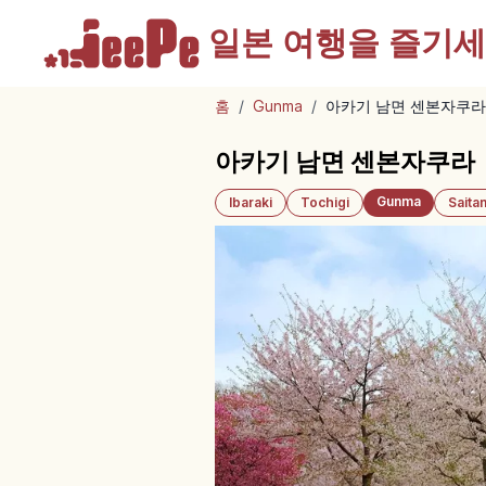
일본 여행을
즐기세
홈
/
Gunma
/
아카기 남면 센본자쿠라
아카기 남면 센본자쿠라｜
Gunma
Ibaraki
Tochigi
Saita