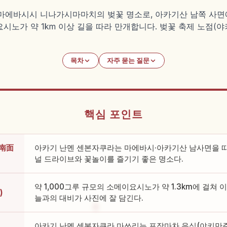
마에바시시 니나가시마마치의 벚꽃 명소로, 아카기산 남쪽 사면
이요시노가 약 1km 이상 길을 따라 만개합니다. 벚꽃 축제 노점
목차
자주 묻는 질문
핵심 포인트
城南面
아카기 난멘 센본자쿠라는 마에바시·아카기산 남사면을 따
널 드라이브와 꽃놀이를 즐기기 좋은 명소다.
약 1,000그루 규모의 소메이요시노가 약 1.3km에 걸쳐 
)
늘과의 대비가 사진에 잘 담긴다.
아카기 난멘 센본자쿠라 마쓰리는 포장마차 음식(야키만주