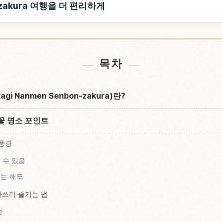
onzakura 여행을 더 편리하게
onzakura 근처 숙소 찾기
성 Akagi Nanmen S
↗
목차
 Nanmen Senbon-zakura)란?
꽃 명소 포인트
 풍경
 수 있음
는 해도
마쓰리 즐기는 법
성