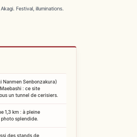
gi. Festival, illuminations.
kagi Nanmen Senbonzakura)
Maebashi : ce site
us un tunnel de cerisiers.
 1,3 km : à pleine
e photo splendide.
ssi des stands de