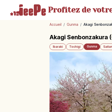
Profitez de votr
Accueil
/
Gunma
/
Akagi Senbonzak
Akagi Senbonzakura (G
Gunma
Ibaraki
Tochigi
Saita