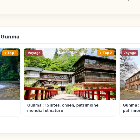
r Gunma
Top 1
Voyage
Top 2
Voyage
Gunma : 15 sites, onsen, patrimoine
Gunma : 
mondial et nature
patrimo