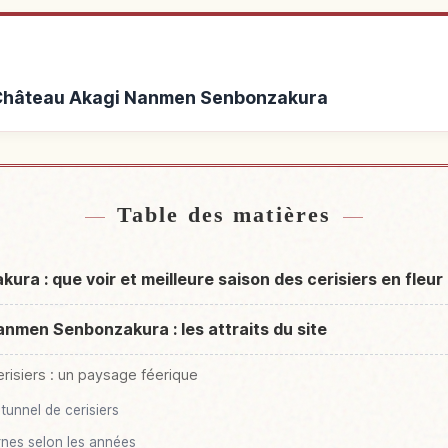
à Château Akagi Nanmen Senbonzakura
Château Akagi Nanmen
Activités à Château Ak
↗
akura
Table des matières
a : que voir et meilleure saison des cerisiers en fleur
anmen Senbonzakura : les attraits du site
cerisiers : un paysage féerique
tunnel de cerisiers
rnes selon les années