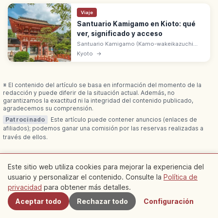
Viaje
Santuario Kamigamo en Kioto: qué
ver, significado y acceso
Santuario Kamigamo (Kamo-wakeikazuchi
Jinja), en Kioto, data del 677 y es Patrimonio
Kyoto
→
UNESCO. Santuario del clan Kamo, vinculado
al festival Aoi Matsuri.
※ El contenido del artículo se basa en información del momento de la
redacción y puede diferir de la situación actual. Además, no
garantizamos la exactitud ni la integridad del contenido publicado,
agradecemos su comprensión.
Patrocinado
Este artículo puede contener anuncios (enlaces de
afiliados); podemos ganar una comisión por las reservas realizadas a
través de ellos.
Este sitio web utiliza cookies para mejorar la experiencia del
usuario y personalizar el contenido. Consulte la
Política de
Cercanos
Artículos relacionados
privacidad
para obtener más detalles.
Aceptar todo
Rechazar todo
Configuración
Descubre más artículos en esta categoría