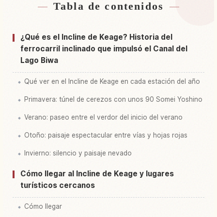
Tabla de contenidos
Buscar alojamiento cerca de Keage Incline,
↗
Kyoto
¿Qué es el Incline de Keage? Historia del
Buscar experiencias en Keage Incline, Kyoto
↗
ferrocarril inclinado que impulsó el Canal del
Lago Biwa
Qué ver en el Incline de Keage en cada estación del año
Primavera: túnel de cerezos con unos 90 Somei Yoshino
Verano: paseo entre el verdor del inicio del verano
Otoño: paisaje espectacular entre vías y hojas rojas
Invierno: silencio y paisaje nevado
Cómo llegar al Incline de Keage y lugares
turísticos cercanos
Cómo llegar