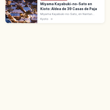
Miyama Kayabuki-no-Sato en
Kioto: Aldea de 39 Casas de Paja
Miyama Kayabuki-no-Sato, en Nantan
(Kioto), conserva 39 casas tradicionales
Kyoto
→
con techo de paja. Estilo Kitayama, Distrito
de Conservación desde 1993.