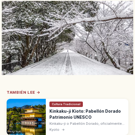
TAMBIÉN LEE →
Cultura Tradicional
Kinkaku-ji Kioto: Pabellón Dorado
Patrimonio UNESCO
Kinkaku-ji o Pabellón Dorado, oficialmente
Rokuon-ji, es el templo de Kioto con un
Kyoto
→
Shariden de tres pisos cubierto de pan de