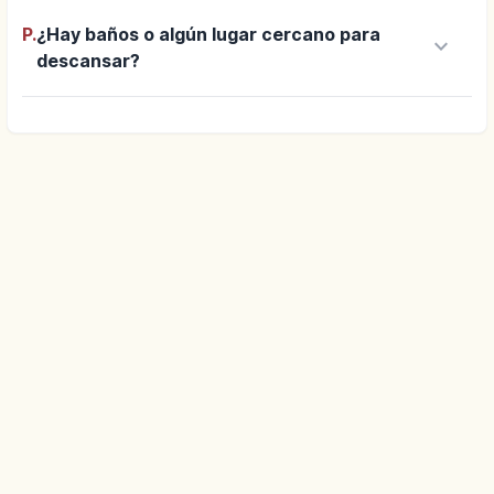
P.
¿Hay baños o algún lugar cercano para
keyboard_arrow_down
descansar?