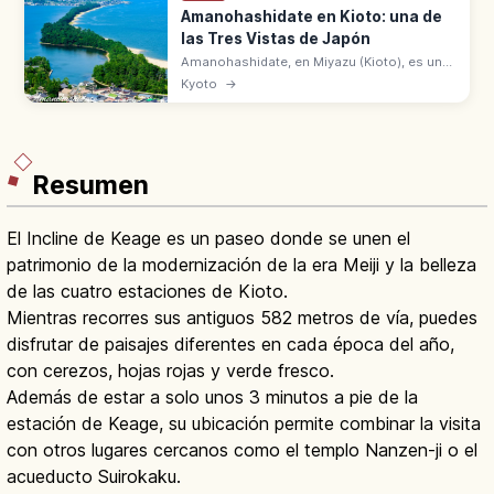
Amanohashidate en Kioto: una de
las Tres Vistas de Japón
Amanohashidate, en Miyazu (Kioto), es una
de las Tres Vistas de Japón con
Kyoto
→
Matsushima y Miyajima. Banco de arena de
3,6 km con unos 6.700 pinos sobre la
bahía.
Resumen
El Incline de Keage es un paseo donde se unen el
patrimonio de la modernización de la era Meiji y la belleza
de las cuatro estaciones de Kioto.
Mientras recorres sus antiguos 582 metros de vía, puedes
disfrutar de paisajes diferentes en cada época del año,
con cerezos, hojas rojas y verde fresco.
Además de estar a solo unos 3 minutos a pie de la
estación de Keage, su ubicación permite combinar la visita
con otros lugares cercanos como el templo Nanzen-ji o el
acueducto Suirokaku.