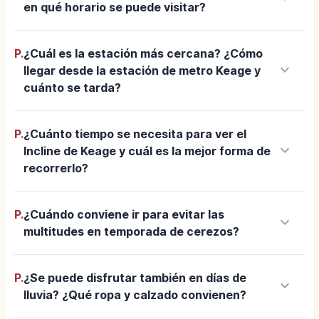
en qué horario se puede visitar?
P.
¿Cuál es la estación más cercana? ¿Cómo
keyboard_arrow_down
llegar desde la estación de metro Keage y
cuánto se tarda?
P.
¿Cuánto tiempo se necesita para ver el
keyboard_arrow_down
Incline de Keage y cuál es la mejor forma de
recorrerlo?
P.
¿Cuándo conviene ir para evitar las
keyboard_arrow_down
multitudes en temporada de cerezos?
P.
¿Se puede disfrutar también en días de
keyboard_arrow_down
lluvia? ¿Qué ropa y calzado convienen?