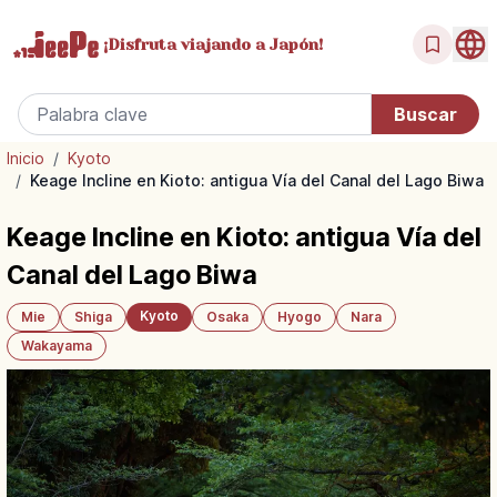
¡Disfruta
viajando a Japón!
Inicio
/
Kyoto
/
Keage Incline en Kioto: antigua Vía del Canal del Lago Biwa
Keage Incline en Kioto: antigua Vía del
Canal del Lago Biwa
Kyoto
Mie
Shiga
Osaka
Hyogo
Nara
Wakayama