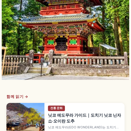
함께 읽기 →
전통 문화
닛코 에도무라 가이드｜도치기 닛코 닌자
쇼·오이란 도추
닛코 에도무라(EDO WONDERLAND)는 도치기현