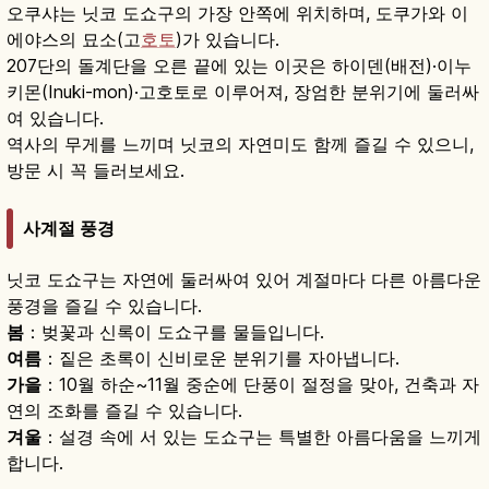
오쿠샤는 닛코 도쇼구의 가장 안쪽에 위치하며, 도쿠가와 이
에야스의 묘소(고
호토
)가 있습니다.
207단의 돌계단을 오른 끝에 있는 이곳은 하이덴(배전)·이누
키몬(Inuki-mon)·고호토로 이루어져, 장엄한 분위기에 둘러싸
여 있습니다.
역사의 무게를 느끼며 닛코의 자연미도 함께 즐길 수 있으니,
방문 시 꼭 들러보세요.
사계절 풍경
닛코 도쇼구는 자연에 둘러싸여 있어 계절마다 다른 아름다운
풍경을 즐길 수 있습니다.
봄
：벚꽃과 신록이 도쇼구를 물들입니다.
여름
：짙은 초록이 신비로운 분위기를 자아냅니다.
가을
：10월 하순~11월 중순에 단풍이 절정을 맞아, 건축과 자
연의 조화를 즐길 수 있습니다.
겨울
：설경 속에 서 있는 도쇼구는 특별한 아름다움을 느끼게
합니다.