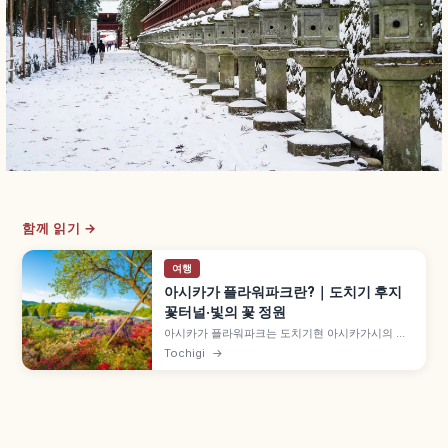
함께 읽기 →
여행
아시카가 플라워파크란?｜도치기 후지
꽃터널·빛의 꽃 정원
아시카가 플라워파크는 도치기현 아시카가시의 약
100,000㎡ 꽃 공원으로, 후지(등나무) 명소로 유명
Tochigi
→
합니다. 수령 150년 넘는 약 1,000㎡ '오오후지다
나', 약 80m 시로후지 터널, 약 500만 개 LED 일루
미네이션 '빛의 꽃 정원' 10월 중순~2월 등을 함께
안내합니다.