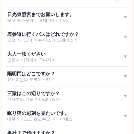
日光東照宮までお願いします。
▼
닛코 도쇼구마데 오네가이시마스
表参道に行くバスはどれですか？
▼
오모테산도니 이쿠 바스와 도레데스카
大人一枚ください。
▼
오토나 이치마이 구다사이
陽明門はどこですか？
▼
요메이몬와 도코데스카
三猿はこの辺りですか？
▼
산자루와 고노 아타리데스카
眠り猫の彫刻を見たいです。
▼
네무리네코노 초코쿠오 미타이데스
奥社まで歩けますか？