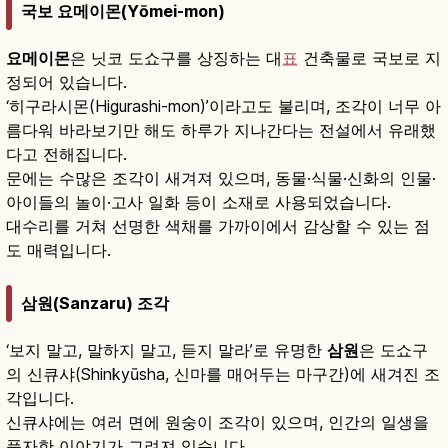
국보 요메이몬(Yōmei-mon)
요메이몬
은 닛코 도쇼구를 상징하는 대
표
건축물로 국보로 지
정되어 있습니다.
‘히구라시몬(Higurashi-mon)’이라고도 불리며, 조각이 너무 아
름다워 바라보기만 해도 하루가 지나간다는 전설에서 유래했
다고 전해집니다.
문에는 수많은 조각이 새겨져 있으며, 동물·식물·신화의 인물·
아이들의 놀이·고사 일화 등이 소재로 사용되었습니다.
대수리를 거쳐 선명한 색채를 가까이에서 감상할 수 있는 점
도 매력입니다.
삼원(Sanzaru) 조각
‘보지 말고, 말하지 말고, 듣지 말라’로 유명한
삼원
은 도쇼구
의 신큐샤(Shinkyūsha, 신마를 매어두는 마구간)에 새겨진 조
각입니다.
신큐샤에는 여러 면에 원숭이 조각이 있으며, 인간의 일생을
풍자한 이야기가 그려져 있습니다.