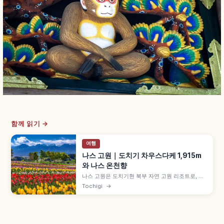
함께 읽기 →
여행
나스 고원｜도치기 차우스다케 1,915m
와 나스 온천향
나스 고원은 도치기현 북부 자연 고원 리조트로, 봄
철쭉·여름 피서·가을 단풍·겨울 설경 사계절 풍경을
Tochigi
→
즐길 수 있습니다. 차우스다케 활화산 해발 1,915m,
나스 로프웨이 9합목 부근(왕복 1,800엔·편도
1,200엔), 나스 온천향 등을 함께 안내합니다.