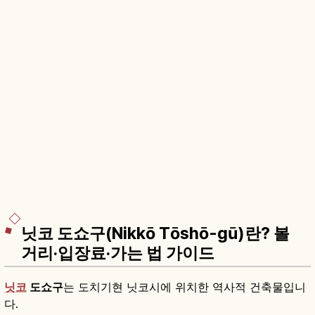
닛코 도쇼구(Nikkō Tōshō-gū)란? 볼
거리·입장료·가는 법 가이드
닛코
도쇼구
는 도치기현 닛코시에 위치한 역사적 건축물입니
다.