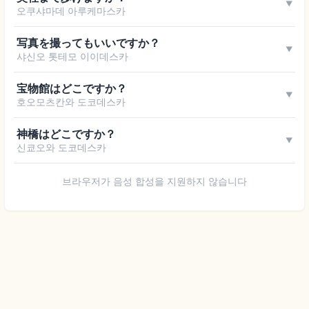
▼
오쿠샤마데 아루케마스카
写真を撮ってもいいですか？
▼
샤신오 톳테모 이이데스카
宝物館はどこですか？
▼
호오모츠칸와 도코데스카
神橋はどこですか？
▼
신쿄오와 도코데스카
브라우저가 음성 합성을 지원하지 않습니다