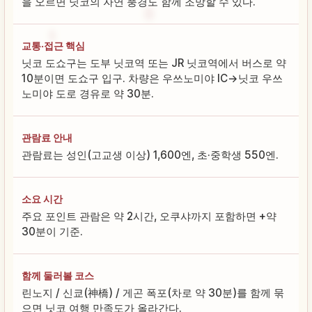
을 오르면 닛코의 자연 풍경도 함께 조망할 수 있다.
교통·접근 핵심
닛코 도쇼구는 도부 닛코역 또는 JR 닛코역에서 버스로 약
10분이면 도쇼구 입구. 차량은 우쓰노미야 IC→닛코 우쓰
노미야 도로 경유로 약 30분.
관람료 안내
관람료는 성인(고교생 이상) 1,600엔, 초·중학생 550엔.
소요 시간
주요 포인트 관람은 약 2시간, 오쿠샤까지 포함하면 +약
30분이 기준.
함께 둘러볼 코스
린노지 / 신쿄(神橋) / 게곤 폭포(차로 약 30분)를 함께 묶
으면 닛코 여행 만족도가 올라간다.