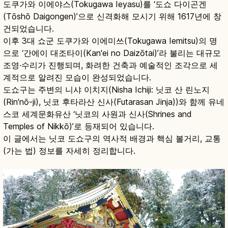
도쿠가와 이에야스(Tokugawa Ieyasu)를 ‘도쇼 다이곤겐
(Tōshō Daigongen)’으로 신격화해 모시기 위해 1617년에 창
건되었습니다.
이후 3대 쇼군 도쿠가와 이에미쓰(Tokugawa Iemitsu)의 명
으로 ‘간에이 대조타이(Kan'ei no Daizōtai)’라 불리는 대규모
조영·수리가 진행되며, 화려한 건축과 예술적인 조각으로 세
계적으로 알려진 모습이 완성되었습니다.
도쇼구는 주변의 니샤 이치지(Nisha Ichiji: 닛코 산 린노지
(Rin'nō-ji), 닛코 후타라산 신사(Futarasan Jinja))와 함께 유네
스코 세계문화유산 ‘닛코의 사원과 신사(Shrines and
Temples of Nikkō)’로 등재되어 있습니다.
이 글에서는 닛코 도쇼구의 역사적 배경과 핵심 볼거리, 교통
(가는 법) 정보를 자세히 정리합니다.