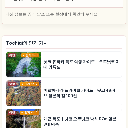
최신 정보는 공식 발표 또는 현장에서 확인해 주세요.
Tochigi의 인기 기사
여행
인기 No.1
닛코 유타키 폭포 여행 가이드｜오쿠닛코 3
대 명폭포
생활
인기 No.2
이로하자카 드라이브 가이드｜닛코 48커
브 일본의 길 100선
여행
인기 No.3
게곤 폭포｜닛코 오쿠닛코 낙차 97m 일본
3대 명폭