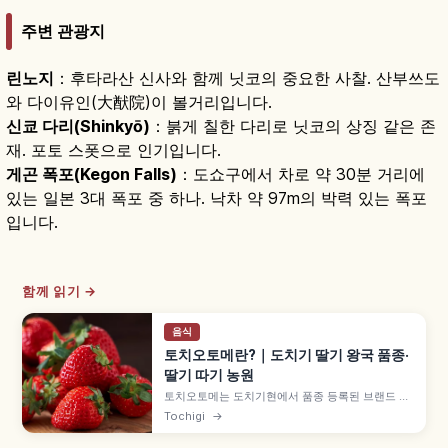
주변 관광지
린노지
：후타라산 신사와 함께 닛코의 중요한 사찰. 산부쓰도
와 다이유인(大猷院)이 볼거리입니다.
신쿄 다리(Shinkyō)
：붉게 칠한 다리로 닛코의 상징 같은 존
재. 포토 스폿으로 인기입니다.
게곤 폭포(Kegon Falls)
：도쇼구에서 차로 약 30분 거리에
있는 일본 3대 폭포 중 하나. 낙차 약 97m의 박력 있는 폭포
입니다.
함께 읽기 →
음식
토치오토메란?｜도치기 딸기 왕국 품종·
딸기 따기 농원
토치오토메는 도치기현에서 품종 등록된 브랜드 딸
기로, 단맛과 산미의 균형, 선명한 붉은색이 특징입
Tochigi
→
니다. 스카이베리·밀키베리와의 차이, 딸기 따기 농
원과 우쓰노미야 접근 정보도 함께 담았습니다.