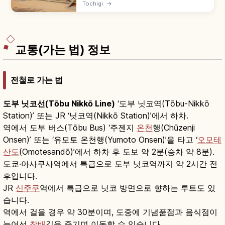
닛코시의 에도 시대 테마 컬처럴 파크로, 상인의 마
Tochigi
→
을·무가 저택·슈쿠바마치·닌자의 마을 거리 풍경을
재현합니다. 대닌자 극장 닌자 쇼, 오이란 도추 퍼레
이드, 사무라이·닌자 의상 체험, 닌자 장치 미로 약
30분 등을 함께 안내합니다.
교통(가는 법) 정보
전철로 가는 법
도부 닛코선(Tōbu Nikkō Line)
‘도부 닛코역(Tōbu-Nikkō
Station)’ 또는 JR ‘닛코역(Nikkō Station)’에서 하차.
역에서 도부 버스(Tōbu Bus) ‘주젠지
온천
행(Chūzenji
Onsen)’ 또는 ‘유모토 온천행(Yumoto Onsen)’을 타고 ‘
오모테
산도
(Omotesandō)’에서 하차 후 도보 약 2분(승차 약 8분).
도쿄·아사쿠사역에서 특급으로 도부 닛코역까지 약 2시간 전
후입니다.
JR
신주쿠
역에서 특급으로 닛코 방면으로 향하는 루트도 있
습니다.
역에서 걸을 경우 약 30분이며, 도중에 기념품점과 음식점이
늘어선
참배
길을 즐기며 이동할 수 있습니다.