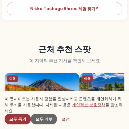
Nikko Toshogu Shrine 체험 찾기
↗
근처 추천 스팟
이 지역의 추천 기사를 확인해 보세요
여행
여행
이 웹사이트는 사용자 경험을 향상시키고 콘텐츠를 개인화하기 위
해 쿠키를 사용합니다. 자세한 내용은
개인정보 보호정책
을 참조하
근처 스팟
세요.
모두 동의
모두 거부
설정
주젠지호｜닛코 해발 1,269m 둘레
나스 고원｜도치기 차우
25km 호수
1,915m와 나스 온천향