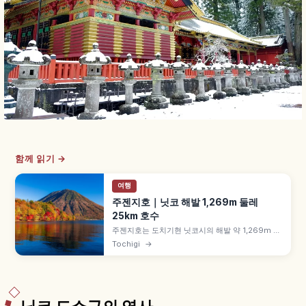
함께 읽기 →
여행
주젠지호｜닛코 해발 1,269m 둘레
25km 호수
주젠지호는 도치기현 닛코시의 해발 약 1,269m 고
지대 호수로, 난타이산(2,486m) 화산 활동으로 형
Tochigi
→
성된 둘레 약 25km·최대 수심 약 163m 규모입니
다. 일본 3대 폭포 게곤 폭포(낙차 약 97m) 유출, 이
탈리아·영국 대사관 별장 기념공원 등을 함께 안내
합니다.