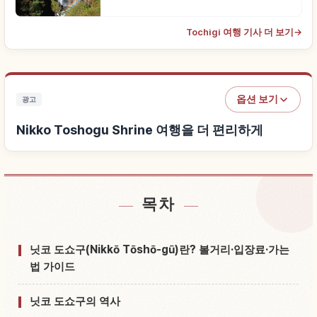
Tochigi 여행 기사 더 보기
→
옵션 보기
광고
Nikko Toshogu Shrine 여행을 더 편리하게
목차
Nikko Toshogu Shrine 근처 숙소 찾기
↗
Nikko Toshogu Shrine 체험 찾기
↗
닛코 도쇼구(Nikkō Tōshō-gū)란? 볼거리·입장료·가는
법 가이드
닛코 도쇼구의 역사