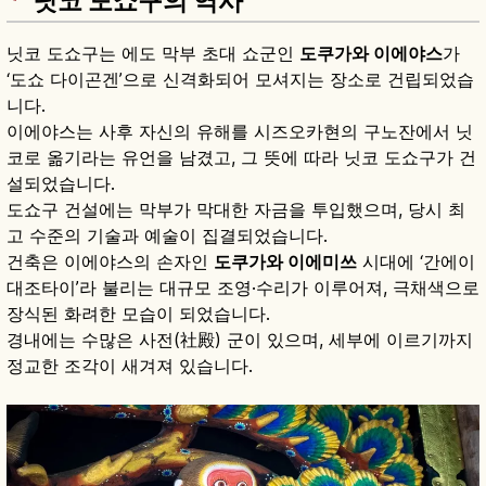
닛코 도쇼구의 역사
닛코 도쇼구는 에도 막부 초대 쇼군인
도쿠가와 이에야스
가
‘도쇼 다이곤겐’으로 신격화되어 모셔지는 장소로 건립되었습
니다.
이에야스는 사후 자신의 유해를 시즈오카현의 구노잔에서 닛
코로 옮기라는 유언을 남겼고, 그 뜻에 따라 닛코 도쇼구가 건
설되었습니다.
도쇼구 건설에는 막부가 막대한 자금을 투입했으며, 당시 최
고 수준의 기술과 예술이 집결되었습니다.
건축은 이에야스의 손자인
도쿠가와 이에미쓰
시대에 ‘간에이
대조타이’라 불리는 대규모 조영·수리가 이루어져, 극채색으로
장식된 화려한 모습이 되었습니다.
경내에는 수많은 사전(社殿) 군이 있으며, 세부에 이르기까지
정교한 조각이 새겨져 있습니다.