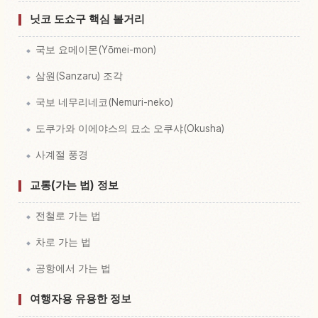
닛코 도쇼구 핵심 볼거리
국보 요메이몬(Yōmei-mon)
삼원(Sanzaru) 조각
국보 네무리네코(Nemuri-neko)
도쿠가와 이에야스의 묘소 오쿠샤(Okusha)
사계절 풍경
교통(가는 법) 정보
전철로 가는 법
차로 가는 법
공항에서 가는 법
여행자용 유용한 정보