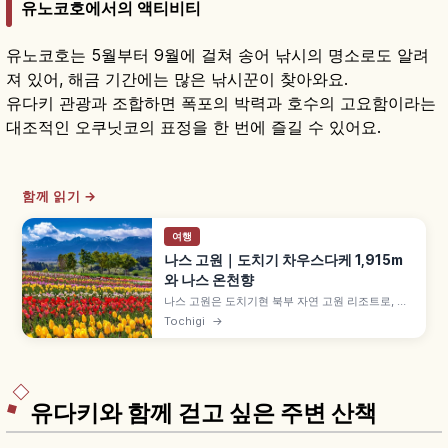
유노코호에서의 액티비티
유노코호는 5월부터 9월에 걸쳐 송어 낚시의 명소로도 알려
져 있어, 해금 기간에는 많은 낚시꾼이 찾아와요.
유다키 관광과 조합하면 폭포의 박력과 호수의 고요함이라는
대조적인 오쿠닛코의 표정을 한 번에 즐길 수 있어요.
함께 읽기 →
여행
나스 고원｜도치기 차우스다케 1,915m
와 나스 온천향
나스 고원은 도치기현 북부 자연 고원 리조트로, 봄
철쭉·여름 피서·가을 단풍·겨울 설경 사계절 풍경을
Tochigi
→
즐길 수 있습니다. 차우스다케 활화산 해발 1,915m,
나스 로프웨이 9합목 부근(왕복 1,800엔·편도
1,200엔), 나스 온천향 등을 함께 안내합니다.
유다키와 함께 걷고 싶은 주변 산책