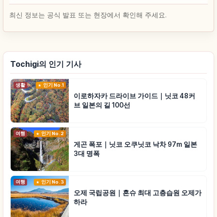
최신 정보는 공식 발표 또는 현장에서 확인해 주세요.
Tochigi의 인기 기사
생활
인기 No.1
이로하자카 드라이브 가이드｜닛코 48커
브 일본의 길 100선
여행
인기 No.2
게곤 폭포｜닛코 오쿠닛코 낙차 97m 일본
3대 명폭
여행
인기 No.3
오제 국립공원｜혼슈 최대 고층습원 오제가
하라