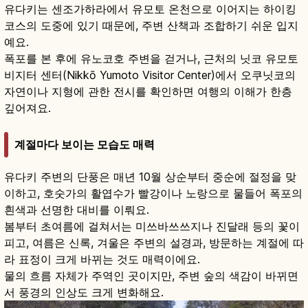
유다키는 센조가하라에서 유모토 온천으로 이어지는 하이킹
코스의 도중에 있기 때문에, 주변 산책과 조합하기 쉬운 입지
예요.
폭포를 본 후에 유노코호 주변을 걷거나, 근처의 닛코 유모토
비지터 센터(Nikkō Yumoto Visitor Center)에서 오쿠닛코의
자연이나 지형에 관한 전시를 확인하면 여행의 이해가 한층
깊어져요.
계절마다 보이는 모습도 매력
유다키 주변의 단풍은 매년 10월 상순부터 중순에 절정을 맞
이하고, 호숫가의 활엽수가 빨강이나 노랑으로 물들어 폭포의
흰색과 선명한 대비를 이뤄요.
봄부터 초여름에 걸쳐서는 미쓰바쓰쓰지나 진달래 등의 꽃이
피고, 여름은 신록, 겨울은 주변의 설경과, 방문하는 계절에 따
라 표정이 크게 바뀌는 것도 매력이에요.
물의 흐름 자체가 주역인 곳이지만, 주변 숲의 색감이 바뀌면
서 풍경의 인상도 크게 변화해요.