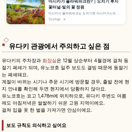
아시카가 플라워파크란?｜도치기 후지
꽃터널·빛의 꽃 정원
아시카가 플라워파크는 도치기현 아시카가시의 약
100,000㎡ 꽃 공원으로, 후지(등나무) 명소로 유명
Tochigi
→
합니다. 수령 150년 넘는 약 1,000㎡ '오오후지다
나', 약 80m 시로후지 터널, 약 500만 개 LED 일루
미네이션 '빛의 꽃 정원' 10월 중순~2월 등을 함께
안내합니다.
유다키 관광에서 주의하고 싶은 점
유다키의 주차장과
화장실
은 12월 상순부터 4월경에 걸쳐 동
절기 폐쇄가 되며, 유노코호 일주 보도도 결빙 때문에 동절기
는 폐쇄돼요.
계절이 바뀌는 시기나 추운 시기에 방문할 경우, 출발 전에 현
지 안내를 확인해 두면 현지에서 당황하지 않아요.
유노코호는 표고 1,478m에 위치하므로, 유다키 주변도 여름
에도 아침저녁은 쌀쌀하기 쉬운 고원 지역이에요.
걸쳐 입을 옷 한 벌을 가져가면 안심이에요.
보도 규칙도 의식하고 싶어요