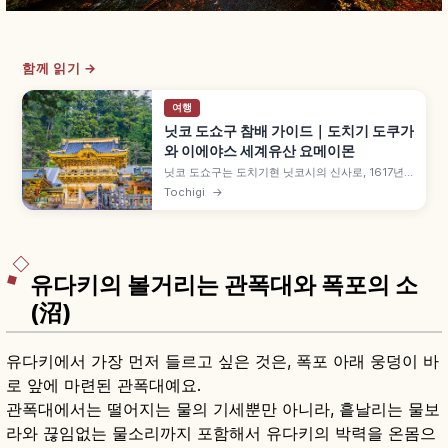
함께 읽기 →
여행
닛코 도쇼구 참배 가이드｜도치기 도쿠가
와 이에야스 세계유산 요메이몬
닛코 도쇼구는 도치기현 닛코시의 신사로, 1617년
도쿠가와 이에야스를 '도쇼 다이곤겐'으로 모시기
Tochigi
→
위해 창건되었습니다. 3대 이에미쓰의 '간에이 대조
타이'로 화려한 모습 완성, 세계유산 '닛코의 사원과
신사', 국보 요메이몬과 네무리네코, 신큐샤 삼원 조
각 등을 함께 안내합니다.
유다키의 볼거리는 관폭대와 폭포의 소
(沼)
유다키에서 가장 먼저 들르고 싶은 것은, 폭포 아래 웅덩이 바
로 앞에 마련된 관폭대예요.
관폭대에서는 떨어지는 물의 기세뿐만 아니라, 흩날리는 물보
라와 끊임없는 물소리까지 포함해서 유다키의 박력을 온몸으