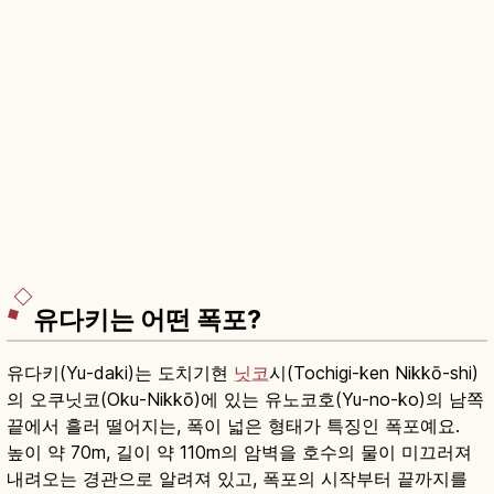
유다키는 어떤 폭포?
유다키(Yu-daki)는 도치기현
닛코
시(Tochigi-ken Nikkō-shi)
의 오쿠닛코(Oku-Nikkō)에 있는 유노코호(Yu-no-ko)의 남쪽
끝에서 흘러 떨어지는, 폭이 넓은 형태가 특징인 폭포예요.
높이 약 70m, 길이 약 110m의 암벽을 호수의 물이 미끄러져
내려오는 경관으로 알려져 있고, 폭포의 시작부터 끝까지를