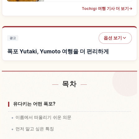
Tochigi 여행 기사 더 보기
→
옵션 보기
광고
폭포 Yutaki, Yumoto 여행을 더 편리하게
목차
폭포 Yutaki, Yumoto 근처 숙소 찾기
↗
폭포 Yutaki, Yumoto 체험 찾기
↗
유다키는 어떤 폭포?
이름에서 떠올리기 쉬운 의문
먼저 알고 싶은 특징