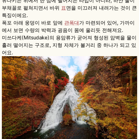
유다키는 위에서 한 점에 떨어지는 타입이 아니라, 하얀 물이
부채꼴로 펼쳐지면서 바위
표
면을 미끄러져 내려가는 것이 큰
특징이에요.
폭포 아래 웅덩이 바로 앞에
관폭대
가 마련되어 있어, 가까이
에서 보면 수량의 박력과 굉음이 몸에 울리듯 전해져요.
미쓰다케(Mitsudake)의 용암류가 굳어져 형성된 암벽을 물이
흘러 떨어지는 구조로, 지형 자체가 볼거리 중 하나가 되고 있
어요.