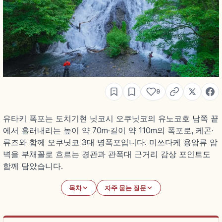
9
유타키 폭포는 도치기현 닛코시 오쿠닛코의 유노코호 남쪽 끝
에서 흘러내리는 높이 약 70m·길이 약 110m의 폭포로, 케곤·
류즈와 함께 오쿠닛코 3대 명폭포입니다. 미쓰다케 용암류 암
벽을 부채꼴로 흐르는 경관과 관폭대 근거리 감상 포인트도
함께 담았습니다.
목차
자주 묻는 질문