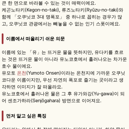
큰 한 면으로 바라볼 수 있는 것이 매력이에요.
케곤노타키(Kegon-no-taki), 류즈노타키(Ryūzu-no-taki)와
함께 「오쿠닛코 3대 명폭포」 중 하나로 꼽히는 경우가 많
고, 오쿠닛코 관광에서는 빼놓을 수 없는 인기 스폿이에요.
이름에서 떠올리기 쉬운 의문
이름에 있는 「유」는 뜨거운 물을 뜻하지만, 유다키를 흐르
는 것은 뜨거운 물이 아니라 유노코호에서 흘러나오는 차가운
호수 물이에요.
유모토
온천
(Yumoto Onsen)이라는 온천지에 가까운 오쿠닛
코다운 이름이지만, 우선 자연의 폭포로 즐기는 곳이라고 생
각하면 이미지가 잘 떠올라요.
유노코호에서 흘러나온 물은 그 후 유가와강(Yu-gawa)이 되
어 센조가하라(Senjōgahara) 방면으로 이어져요.
먼저 알고 싶은 특징