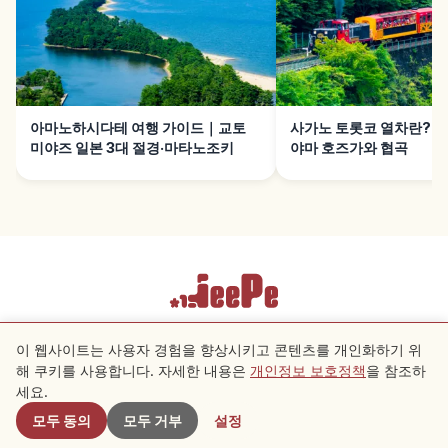
아마노하시다테 여행 가이드｜교토
사가노 토롯코 열차란?｜
미야즈 일본 3대 절경·마타노조키
야마 호즈가와 협곡
이용약관
개인정보 보호정책
쿠키 설정
이 웹사이트는 사용자 경험을 향상시키고 콘텐츠를 개인화하기 위
해 쿠키를 사용합니다. 자세한 내용은
개인정보 보호정책
을 참조하
근처 스팟
세요.
Copyright © 2026 JeePe Inc. All rights reserved.
모두 동의
모두 거부
설정