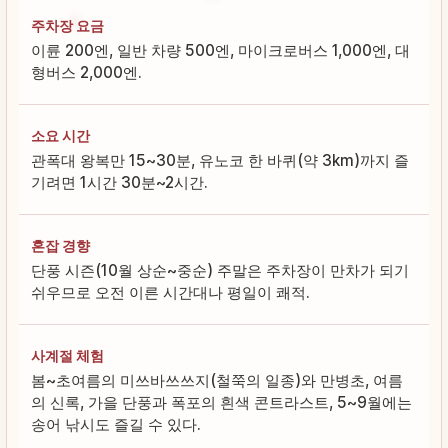
주차장 요금
이륜 200엔, 일반 차량 500엔, 마이크로버스 1,000엔, 대
형버스 2,000엔.
소요 시간
관폭대 왕복만 15~30분, 유노코 한 바퀴(약 3km)까지 즐
기려면 1시간 30분~2시간.
혼잡 경향
단풍 시즌(10월 상순~중순) 주말은 주차장이 만차가 되기
쉬우므로 오전 이른 시간대나 평일이 쾌적.
사계절 체험
봄~초여름의 미쓰바쓰쓰지(철쭉의 일종)와 만병초, 여름
의 신록, 가을 단풍과 폭포의 흰색 콘트라스트, 5~9월에는
송어 낚시도 즐길 수 있다.