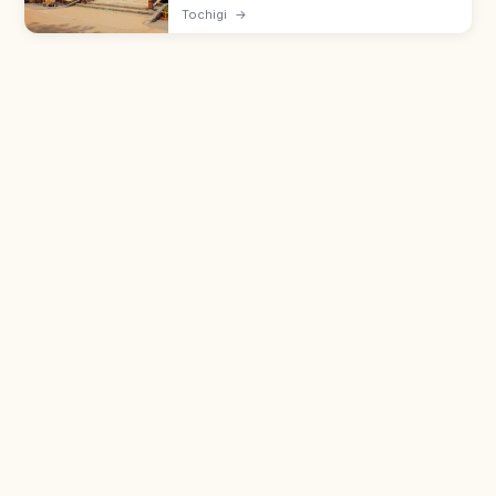
닛코시의 에도 시대 테마 컬처럴 파크로, 상인의 마
Tochigi
→
을·무가 저택·슈쿠바마치·닌자의 마을 거리 풍경을
재현합니다. 대닌자 극장 닌자 쇼, 오이란 도추 퍼레
이드, 사무라이·닌자 의상 체험, 닌자 장치 미로 약
30분 등을 함께 안내합니다.