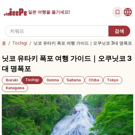
일본 여행을
즐기세요!
홈
/
Tochigi
/
닛코 유타키 폭포 여행 가이드｜오쿠닛코 3대 명폭포
닛코 유타키 폭포 여행 가이드｜오쿠닛코 3
대 명폭포
Tochigi
Ibaraki
Gunma
Saitama
Chiba
Tokyo
Kanagawa