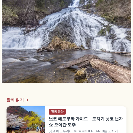
함께 읽기 →
전통 문화
닛코 에도무라 가이드｜도치기 닛코 닌자
쇼·오이란 도추
닛코 에도무라(EDO WONDERLAND)는 도치기현