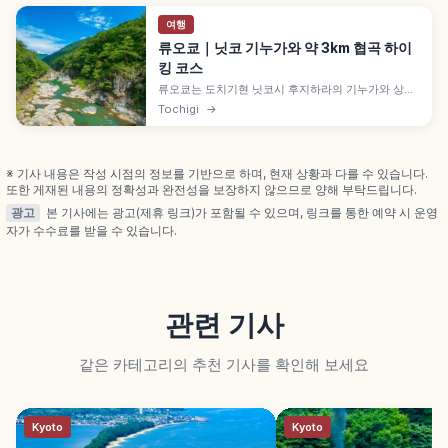
여행
류오쿄｜닛코 기누가와 약 3km 협곡 하이
킹 코스
류오쿄는 도치기현 닛코시 후지하라의 기누가와 상류
약 3km 협곡으로, 약 2,200만 년 전 해저 화산 활동
Tochigi
→
의 화산암이 침식되어 만들어졌습니다. 시류쿄·세이류
쿄·하쿠류쿄 3구간 암질 차이, 낙차 20m 니지미 폭포
가이드입니다.
※ 기사 내용은 작성 시점의 정보를 기반으로 하며, 현재 상황과 다를 수 있습니다.
또한 게재된 내용의 정확성과 완전성을 보장하지 않으므로 양해 부탁드립니다.
광고
본 기사에는 광고(제휴 링크)가 포함될 수 있으며, 링크를 통한 예약 시 운영
자가 수수료를 받을 수 있습니다.
관련 기사
같은 카테고리의 추천 기사를 확인해 보세요
Kyoto
Kyoto