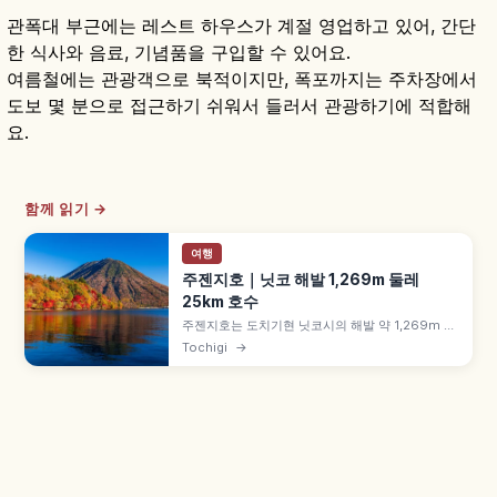
관폭대 부근에는 레스트 하우스가 계절 영업하고 있어, 간단
한 식사와 음료, 기념품을 구입할 수 있어요.
여름철에는 관광객으로 북적이지만, 폭포까지는 주차장에서
도보 몇 분으로 접근하기 쉬워서 들러서 관광하기에 적합해
요.
함께 읽기 →
여행
주젠지호｜닛코 해발 1,269m 둘레
25km 호수
주젠지호는 도치기현 닛코시의 해발 약 1,269m 고
지대 호수로, 난타이산(2,486m) 화산 활동으로 형
Tochigi
→
성된 둘레 약 25km·최대 수심 약 163m 규모입니
다. 일본 3대 폭포 게곤 폭포(낙차 약 97m) 유출, 이
탈리아·영국 대사관 별장 기념공원 등을 함께 안내
합니다.