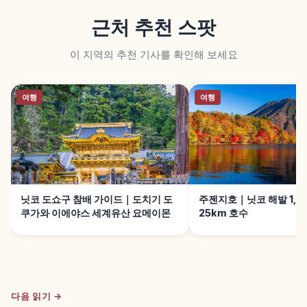
근처 추천 스팟
이 지역의 추천 기사를 확인해 보세요
여행
여행
닛코 도쇼구 참배 가이드｜도치기 도
주젠지호｜닛코 해발 1,2
쿠가와 이에야스 세계유산 요메이몬
25km 호수
다음 읽기 →