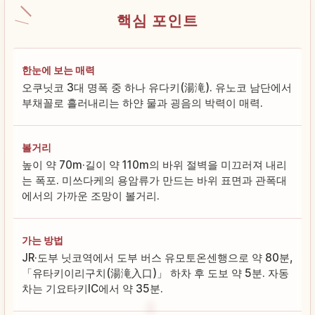
핵심 포인트
한눈에 보는 매력
오쿠닛코 3대 명폭 중 하나 유다키(湯滝). 유노코 남단에서
부채꼴로 흘러내리는 하얀 물과 굉음의 박력이 매력.
볼거리
높이 약 70m·길이 약 110m의 바위 절벽을 미끄러져 내리
는 폭포. 미쓰다케의 용암류가 만드는 바위 표면과 관폭대
에서의 가까운 조망이 볼거리.
가는 방법
JR·도부 닛코역에서 도부 버스 유모토온센행으로 약 80분,
「유타키이리구치(湯滝入口)」 하차 후 도보 약 5분. 자동
차는 기요타키IC에서 약 35분.