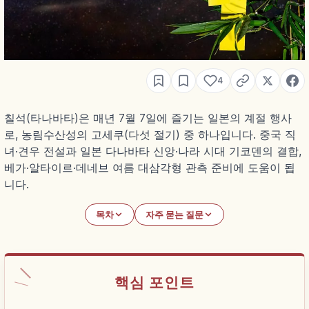
4
칠석(타나바타)은 매년 7월 7일에 즐기는 일본의 계절 행사
로, 농림수산성의 고세쿠(다섯 절기) 중 하나입니다. 중국 직
녀·견우 전설과 일본 다나바타 신앙·나라 시대 기코덴의 결합,
베가·알타이르·데네브 여름 대삼각형 관측 준비에 도움이 됩
니다.
목차
자주 묻는 질문
핵심 포인트