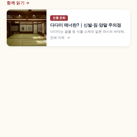
함께 읽기 →
전통 문화
다다미 매너란?｜신발·짐·양말 주의점
다다미는 골풀 등 식물 소재의 일본 와시쓰 바닥재
로, 헤이안 귀족의 깔개에서 무로마치 시대 이후 방
전체 지역
→
전체로 확산되었습니다. 신발을 가지런히 두는 매
너, 다다미베리와 캐리어 바퀴, 음료 엎질러짐 주의
점을 함께 살펴봅니다.