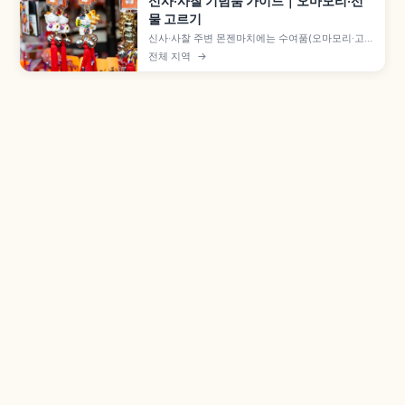
신사·사찰 기념품 가이드｜오마모리·선
물 고르기
신사·사찰 주변 몬젠마치에는 수여품(오마모리·고슈
인·오후다)과 일반 잡화·공예품이 함께 진열됩니다.
전체 지역
→
수여품은 구입이 아닌 하쓰호료로 500~1,000엔
정도이며, 다루마 등 엔기모노, 일본 전통 잡화와 해
외 반입 규제 확인 포인트도 짚어 봅니다.