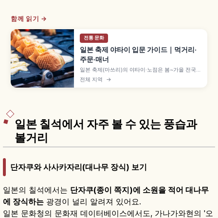
함께 읽기 →
전통 문화
일본 축제 야타이 입문 가이드｜먹거리·
주문·매너
일본 축제(마쓰리)의 야타이·노점은 봄~가을 전국에
서 열리며, 사과 사탕 300~500엔·야키소바
전체 지역
→
400~600엔·베이비 카스테라 300~500엔 등 길
거리 음식을 부담 없이 즐길 수 있습니다. 줄 서는
법, 결제 방법, 받은 뒤 비키는 매너를 이해하는 데
도움이 됩니다.
일본 칠석에서 자주 볼 수 있는 풍습과
볼거리
단자쿠와 사사카자리(대나무 장식) 보기
일본의 칠석에서는
단자쿠(종이 쪽지)에 소원을 적어 대나무
에 장식하는
광경이 널리 알려져 있어요.
일본 문화청의 문화재 데이터베이스에서도, 가나가와현의 '오