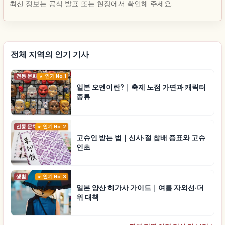
최신 정보는 공식 발표 또는 현장에서 확인해 주세요.
전체 지역의 인기 기사
전통 문화
인기 No.1
일본 오멘이란?｜축제 노점 가면과 캐릭터
종류
전통 문화
인기 No.2
고슈인 받는 법｜신사·절 참배 증표와 고슈
인초
생활
인기 No.3
일본 양산 히가사 가이드｜여름 자외선·더
위 대책