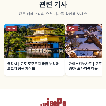
관련 기사
같은 카테고리의 추천 기사를 확인해 보세요
Kyoto
Kyoto
금각사｜교토 로쿠온지 황금 누각과
가야부키노사토｜교토 난
교코치 정원 가이드
39채 초가지붕 마을