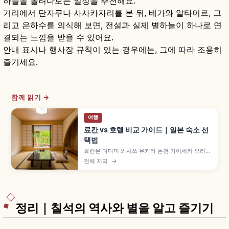
하늘을 올려다보는 일정을 추천해요.
거리에서 단자쿠나 사사카자리를 본 뒤, 베가와 알타이르, 그
리고 은하수를 의식해 보면, 전설과 실제 별하늘이 하나로 연
결되는 느낌을 받을 수 있어요.
안내 표시나 행사장 규칙이 있는 경우에는, 그에 따라 조용히
즐기세요.
함께 읽기 →
여행
료칸 vs 호텔 비교 가이드｜일본 숙소 선
택법
료칸은 다다미 와시쓰·유카타·온천·가이세키 요리로
일본다운 숙박 체험을 중시하는 숙소이고, 호텔은
전체 지역
→
위치와 객실 선택지가 폭넓고 자유도가 높은 형태입
니다. 도착·식사·입욕·체크아웃 흐름 차이와 1박 2식
vs 스도마리 비교해 고르는 데 도움이 됩니다.
정리｜칠석의 역사와 별을 알고 즐기기