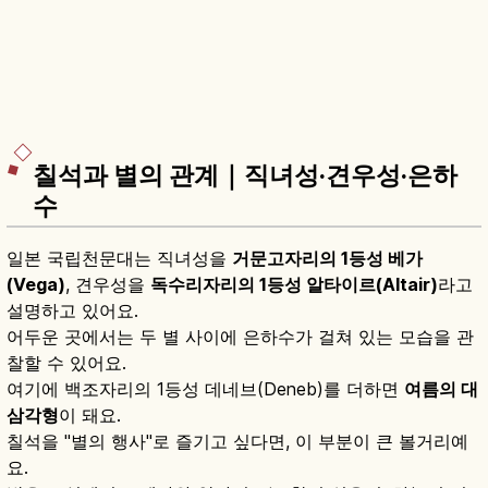
칠석과 별의 관계｜직녀성·견우성·은하
수
일본 국립천문대는 직녀성을
거문고자리의 1등성 베가
(Vega)
, 견우성을
독수리자리의 1등성 알타이르(Altair)
라고
설명하고 있어요.
어두운 곳에서는 두 별 사이에 은하수가 걸쳐 있는 모습을 관
찰할 수 있어요.
여기에 백조자리의 1등성 데네브(Deneb)를 더하면
여름의 대
삼각형
이 돼요.
칠석을 "별의 행사"로 즐기고 싶다면, 이 부분이 큰 볼거리예
요.