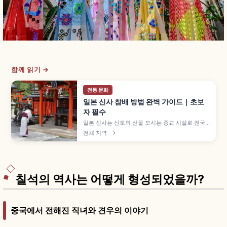
함께 읽기 →
전통 문화
일본 신사 참배 방법 완벽 가이드｜초보
자 필수
일본 신사는 신토의 신을 모시는 종교 시설로 전국
에 약 8만 곳이 있으며, 입구의 도리이가 절과 구분
전체 지역
→
되는 가장 알기 쉬운 특징입니다. 데미즈야 손 씻는
다섯 단계, 배전의 니레이 니하쿠슈 이치레이 참배,
새전·방울 등 기본 매너를 이해하는 데 도움이 됩니
다.
칠석의 역사는 어떻게 형성되었을까?
중국에서 전해진 직녀와 견우의 이야기