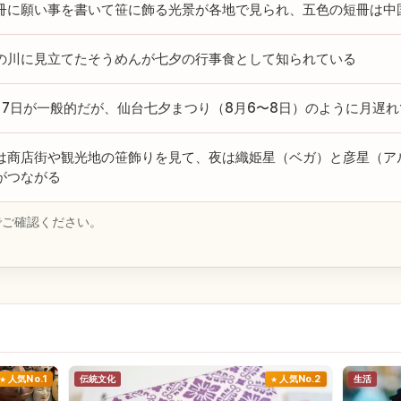
冊に願い事を書いて笹に飾る光景が各地で見られ、五色の短冊は中
の川に見立てたそうめんが七夕の行事食として知られている
月7日が一般的だが、仙台七夕まつり（8月6〜8日）のように月遅
は商店街や観光地の笹飾りを見て、夜は織姫星（ベガ）と彦星（ア
がつながる
でご確認ください。
人気No.1
伝統文化
人気No.2
生活