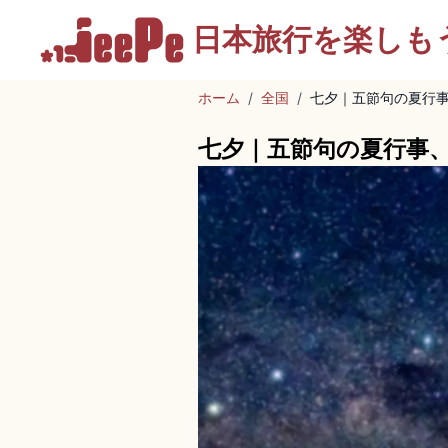
日本旅行を
楽しも
ホーム
/
全国
/
七夕｜五節句の夏行事
七夕｜五節句の夏行事、