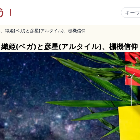
う！
、織姫(ベガ)と彦星(アルタイル)、棚機信仰
織姫(ベガ)と彦星(アルタイル)、棚機信仰