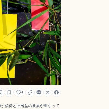
4
た)信仰と旧暦盆の要素が重なって