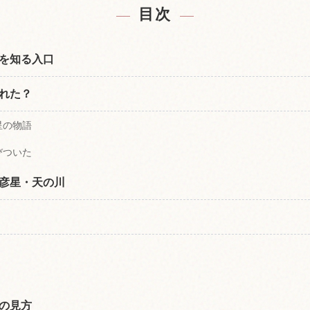
目次
を知る入口
れた？
星の物語
びついた
彦星・天の川
の見方