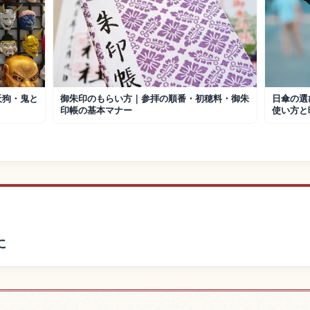
天狗・鬼と
御朱印のもらい方｜参拝の順番・初穂料・御朱
日傘の選
印帳の基本マナー
使い方と
に
宿を探す
日本の体
↗