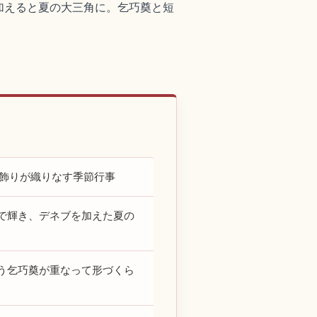
加えると夏の大三角に。乞巧奠と短
笹飾りが織りなす季節行事
で輝き、デネブを加えた夏の
う乞巧奠が重なって形づくら