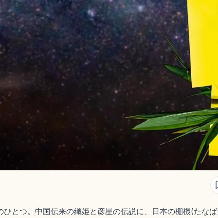
のひとつ。中国伝来の織姫と彦星の伝説に、日本の棚機(たなば