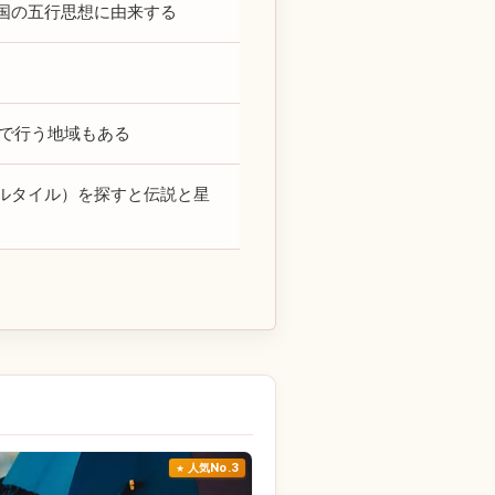
国の五行思想に由来する
れで行う地域もある
ルタイル）を探すと伝説と星
人気No.3