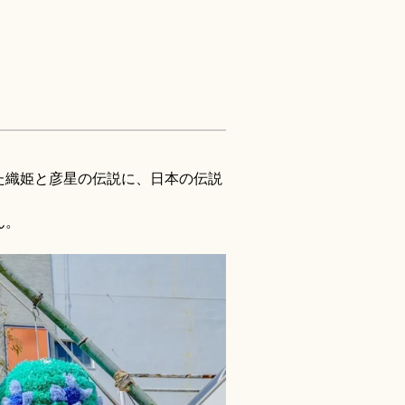
た織姫と彦星の伝説に、日本の伝説
ん。
。