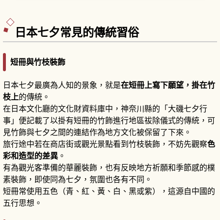
取餐後移到旁邊等基本流程一次看懂。
日本七夕常見的傳統習俗
短冊與竹枝裝飾
日本七夕最廣為人知的景象，就是
在短冊上寫下願望，掛在竹
枝上
的傳統。
在日本文化廳的文化財資料庫中，神奈川縣的「大磯七夕行
事」便記載了以掛有短冊的竹飾進行地區祓除儀式的傳統，可
見竹飾與七夕之間的連結作為地方文化被保留了下來。
旅行途中若在商店街或觀光景點看到竹枝裝飾，不妨先觀察
色
彩和造型的差異
。
有為觀光客準備的華麗裝飾，也有反映地方祈願和季節感的樸
素裝飾，即使同為七夕，氛圍也各有不同。
短冊常使用五色（青、紅、黃、白、黑或紫），這源自中國的
五行思想。