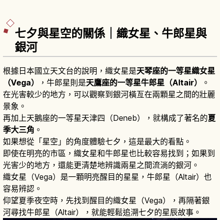
七夕與星空的關係｜織女星、牛郎星與
銀河
根據日本國立天文台的說明，織女星是
天琴座的一等星織女星
（Vega）
，牛郎星則是
天鷹座的一等星牛郎星（Altair）
。
在光害較少的地方，可以觀察到銀河橫亙在兩顆星之間的壯麗
景象。
再加上天鵝座的一等星天津四（Deneb），就構成了著名的
夏
季大三角
。
如果想從「星空」的角度體驗七夕，這是最大的看點。
即使在明亮的市區，織女星和牛郎星也比較容易找到；如果到
光害少的地方，還能更清楚地辨識兩星之間流淌的銀河。
織女星（Vega）是一顆明亮醒目的星星，牛郎星（Altair）也
容易辨認。
仰望夏季夜空時，先找到醒目的織女星（Vega），再隔著銀
河尋找牛郎星（Altair），就能輕鬆追溯七夕的星辰故事。