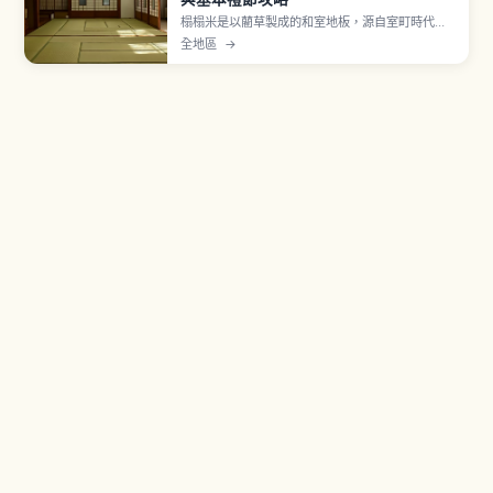
榻榻米是以藺草製成的和室地板，源自室町時代以
後鋪滿房間的形式。進入和室前須脫鞋並擺正鞋尖
全地區
→
朝外、勿穿拖鞋上榻榻米，並避開繡花紋的疊緣行
走。行李箱輪子易刮傷表面，宜抬起搬運或放在木
板地，禮儀重點一次看懂。