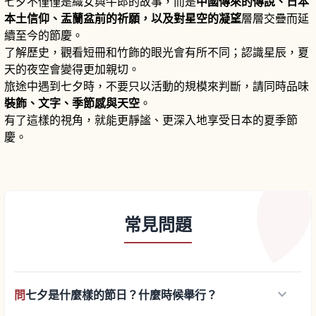
七夕不僅僅是織女與牛郎的故事，而是
中國傳來的傳說、日本
本土信仰、盂蘭盆前的祈願，以及對星空的凝望
層層交疊而延
續至今的節慶。
了解歷史，觀看短冊和竹飾的眼光會有所不同；認識星辰，夏
天的夜空會變得更加親切。
旅途中遇到七夕時，不要只以活動的規模來判斷，請同時品味
裝飾、文字、季節感與天空
。
有了這樣的視角，就能更靜謐、更深入地享受日本的夏季節
慶。
常見問題
keyboard_arrow_down
問
七夕是什麼樣的節日？什麼時候舉行？