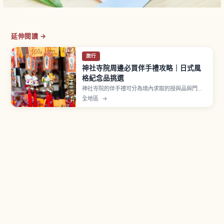
延伸閱讀 →
旅行
神社寺院周邊必買伴手禮攻略｜日式風
格紀念品挑選
神社寺院的伴手禮可分為境內求取的授與品與門前
町販售的紀念品兩類。御守為宗教意義物品，初穗
全地區
→
料約500至1000日圓，贈送時需顧及對方感受。群
馬高崎達摩佔日本市場約八成，扇子等和風雜貨也
是經典選擇，挑選與攜帶重點一次看懂。