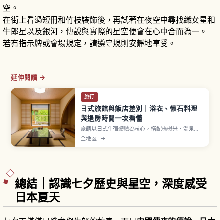
空。
在街上看過短冊和竹枝裝飾後，再試著在夜空中尋找織女星和
牛郎星以及銀河，傳說與實際的星空便會在心中合而為一。
若有指示牌或會場規定，請遵守規則安靜地享受。
延伸閱讀 →
旅行
日式旅館與飯店差別｜浴衣、懷石料理
與退房時間一次看懂
旅館以日式住宿體驗為核心，搭配榻榻米、溫泉、
浴衣與懷石料理，多數提供一泊二食方案。飯店則
全地區
→
房型多元、自由度高，從商務到度假飯店任選。浴
衣須右前交疊穿著，旅館入住多在下午、含晚餐者
建議用餐前抵達，兩者差異一次解說。
總結｜認識七夕歷史與星空，深度感受
日本夏天