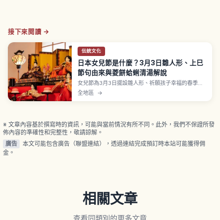
接下來閱讀 →
伝統文化
日本女兒節是什麼？3月3日雛人形、上巳
節句由來與菱餅蛤蜊清湯解說
女兒節為3月3日擺設雛人形、祈願孩子幸福的春季活
動，因桃花盛開又稱桃花節。源自中國上巳節與日本
全地區
→
流雛淨化習俗，江戶時代雛人形由放流物轉為擺飾。
菱餅綠白粉三色、蛤蜊清湯象徵良緣，散壽司與雛米
果為應景料理。
※ 文章內容基於撰寫時的資訊，可能與當前情況有所不同。此外，我們不保證所發
佈內容的準確性和完整性，敬請諒解。
廣告
本文可能包含廣告（聯盟連結），透過連結完成預訂時本站可能獲得佣
金。
相關文章
查看同類別的更多文章