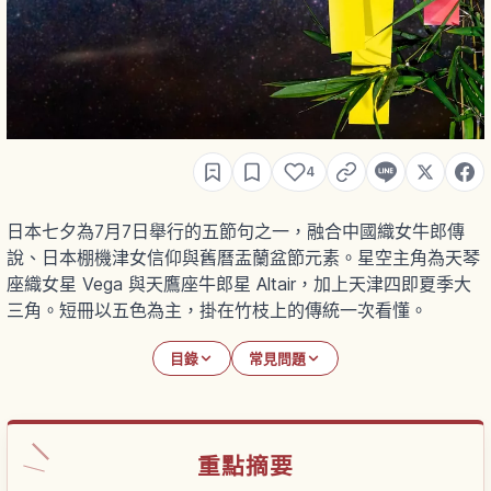
4
日本七夕為7月7日舉行的五節句之一，融合中國織女牛郎傳
說、日本棚機津女信仰與舊曆盂蘭盆節元素。星空主角為天琴
座織女星 Vega 與天鷹座牛郎星 Altair，加上天津四即夏季大
三角。短冊以五色為主，掛在竹枝上的傳統一次看懂。
目錄
常見問題
重點摘要