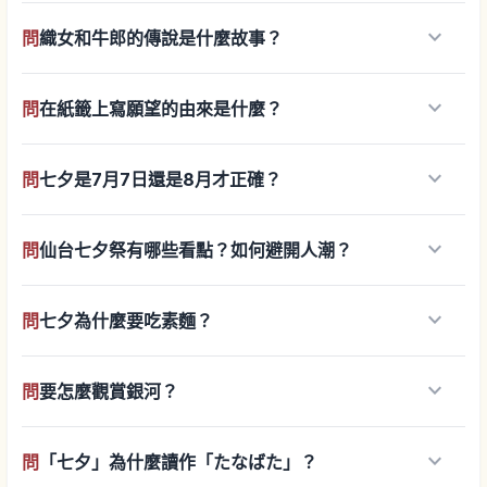
keyboard_arrow_down
問
織女和牛郎的傳說是什麼故事？
keyboard_arrow_down
問
在紙籤上寫願望的由來是什麼？
keyboard_arrow_down
問
七夕是7月7日還是8月才正確？
keyboard_arrow_down
問
仙台七夕祭有哪些看點？如何避開人潮？
keyboard_arrow_down
問
七夕為什麼要吃素麵？
keyboard_arrow_down
問
要怎麼觀賞銀河？
keyboard_arrow_down
問
「七夕」為什麼讀作「たなばた」？