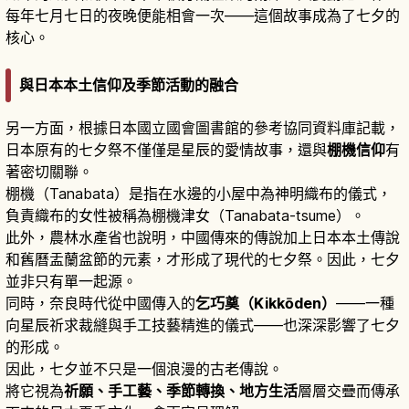
每年七月七日的夜晚便能相會一次——這個故事成為了七夕的
核心。
與日本本土信仰及季節活動的融合
另一方面，根據日本國立國會圖書館的參考協同資料庫記載，
日本原有的七夕祭不僅僅是星辰的愛情故事，還與
棚機信仰
有
著密切關聯。
棚機（Tanabata）是指在水邊的小屋中為神明織布的儀式，
負責織布的女性被稱為棚機津女（Tanabata-tsume）。
此外，農林水產省也說明，中國傳來的傳說加上日本本土傳說
和舊曆盂蘭盆節的元素，才形成了現代的七夕祭。因此，七夕
並非只有單一起源。
同時，奈良時代從中國傳入的
乞巧奠（Kikkōden）
——一種
向星辰祈求裁縫與手工技藝精進的儀式——也深深影響了七夕
的形成。
因此，七夕並不只是一個浪漫的古老傳說。
將它視為
祈願、手工藝、季節轉換、地方生活
層層交疊而傳承