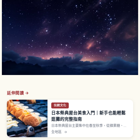
延伸閱讀 →
伝統文化
日本祭典屋台美食入門｜新手也能輕鬆
逛攤的完整指南
日本祭典屋台主要集中在春至秋季，從蘋果糖、日
式炒麵、雞蛋糕球、刨冰到章魚燒等經典美食一字
全地區
→
排開。蘋果糖約300至500日圓、章魚燒一盒6至8
顆約400至600日圓，多數攤位僅收現金。排隊、