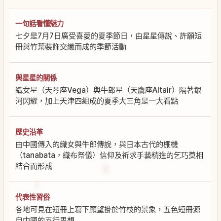
一句話看懂魅力
七夕是7月7日廣受喜愛的夏季節日，由星星傳說、許願短
冊與竹葉裝飾交織而成的季節活動
與星星的關係
織女星（天琴座Vega）與牛郎星（天鷹座Altair）隔著銀
河閃耀，加上天津四組成的夏季大三角是一大看點
歷史沿革
由中國傳入的織女與牛郎傳說，與日本古代的棚機
（tanabata，織布祭儀）信仰及祈求手藝精進的乞巧奠相
結合而形成
代表性習俗
各地可見在短冊上寫下願望掛於竹枝的景象，五色短冊源
自中國的五行思想