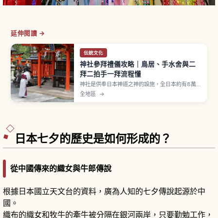
延伸閱讀 →
伝統文化
神社參拜禮儀攻略｜鳥居、手水舍與二
拜二拍手一拜流程懂
神社是供奉日本神道之神的設施，全日本約有8萬
座。參拜流程為穿過鳥居、在手水舍以一杓水淨
全地區
→
身、再到拜殿行二拜二拍手一拜，出雲大社等部分
神社採二拜四拍手一拜。御守約500至1000日圓，
舊御守可歸還古札納所。
日本七夕的歷史是如何形成的？
從中國傳來的織女與牛郎傳說
根據日本國立天文台的資料，廣為人知的七夕傳說起源於中
國。
織布的織女和牧牛的牽牛被分隔在銀河兩岸，只要勤勉工作，