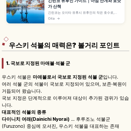
긴린코 유후인 가이드｜아침 안개와 호숫
가 산책
긴린코는 오이타 유후시 유후인의 작은 호수로,
1884년 학자 모리 쿠소가 명명했습니다. 가을~겨
Oita
→
울 이른 아침 안개, 텐소 신사 도리이와 수면 풍경이
포토 포인트입니다. 호숫가 15~20분 산책로와 유후
인역 도보 20~30분 접근 정보도 함께 담았습니다.
우스키 석불의 매력은? 볼거리 포인트
1. 국보로 지정된 마애불 석불 군
우스키 석불은
마애불로서 국보로 지정된 석불 군
입니다.
여러 석불 군의 석불이 국보로 지정되어 있으며, 보존·복원이
거듭되어 왔습니다.
국보 지정은 단계적으로 이루어져 대상이 추가된 경위가 있습
니다.
대표적인 석불의 종류
다이니치 여래(Dainichi Nyorai)
… 후루조노 석불군
(Furuzono) 중심에 모셔진, 우스키 석불을 대표하는 존재