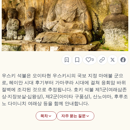
3
우스키 석불은 오이타현 우스키시의 국보 지정 마애불 군으
로, 헤이안 시대 후기부터 가마쿠라 시대에 걸쳐 응회암 바위
절벽에 조각된 것으로 추정됩니다. 호키 석불 제1군(여래삼존
상·지장보살·십왕상), 제2군(아미타 구품상), 산노야마, 후루조
노 다이니치 여래상 등을 함께 안내합니다.
목차
자주 묻는 질문