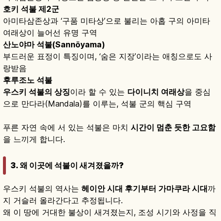
호키 석불 제2군
아미타삼존상과 ‘구품 미타상’으로 불리는 아홉 구의 아미타
여래상이 늘어선 유명 구역
산노야마 석불(Sannōyama)
부드러운 표정이 특징이며, ‘숨은 지장’이라는 애칭으로도 사
랑받음
후루조노 석불
우스키 석불의 상징
이라 할 수 있는
다이니치 여래상
을 중심
으로 만다라(Mandala)를 이루는, 석불 군의 핵심 구역
푸른 자연 속에 서 있는 석불은 마치
시간이 멈춘 듯한 고요함
을 느끼게 합니다.
3. 왜 이곳에 석불이 새겨졌을까?
우스키 석불의 역사는
헤이안 시대 후기부터 가마쿠라 시대
까
지 거슬러 올라간다고 추정됩니다.
왜 이 땅에 거대한 불상이 새겨졌는지, 조성 시기와 사정을 직