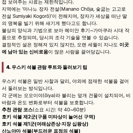
접 보여주는 사료는 제한적입니다.
지역에는 ‘마나노 장자 전설(Manano Chōja, 숯굽는 고고로
전설 Sumiyaki Kogorō)’이 전해지며, 장자가 세상을 떠난 딸
의 명복을 빌기 위해 새기게 했다고도 합니다.
불상의 양식과 기법으로 보아 헤이안 후기~가마쿠라 시대 작
품으로 추정되며, 당시의 조각 기술을 엿볼 수 있습니다.
결정적인 설은 정해져 있지 않지만, 오랜 세월이 지나도
이곳
에 남아 있는 신비로움
이 많은 사람을 끌어당깁니다.
4. 우스키 석불 관람 루트와 둘러보기 팁
우스키 석불은 일반 사찰과 달리, 야외에 점재한 석불을 걸어
서 둘러보는 방식입니다.
각 군에는 오오이야(ōiya)라 불리는 덮개 건물이 설치되어, 비
바람과 온도 변화로부터 석불을 보호합니다.
추천 관람 코스
(소요 시간: 약 40~60분)
호키 석불 제2군(구품 미타상이 늘어선 구역)
호키 석불 제1군(여래삼존상·지장 십왕상)
산노야마 석불(부드러운 표정의 석불)