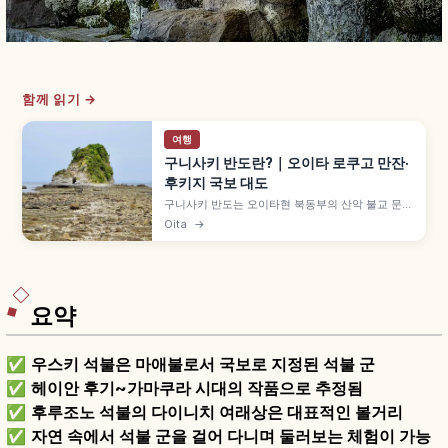
함께 읽기 →
여행
구니사키 반도란?｜오이타 로쿠고 만잔·
후키지 국보 대도
구니사키 반도는 오이타현 북동부의 산악 불교 문화
지역으로, 요로 2년(718년) 닌몬 보사쓰가 개창했다
Oita
→
고 전해지는 '로쿠고 만잔' 사찰군이 점재합니다. 후
키지 국보 대도(현존 규슈 최고 목조 건축), 후타고
지·이와토지, 높이 약 8m 구마노 마애불 등을 함께
안내합니다.
요약
✅
우스키 석불은 마애불로서 국보로 지정된 석불 군
✅
헤이안 후기~가마쿠라 시대의 작품으로 추정됨
✅
후루조노 석불의 다이니치 여래상은 대표적인 볼거리
✅
자연 속에서 석불 군을 걸어 다니며 둘러보는 체험이 가능