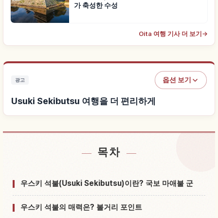
가 축성한 수성
Oita 여행 기사 더 보기
→
옵션 보기
광고
Usuki Sekibutsu 여행을 더 편리하게
목차
Usuki Sekibutsu 근처 숙소 찾기
↗
Usuki Sekibutsu 체험 찾기
↗
우스키 석불(Usuki Sekibutsu)이란? 국보 마애불 군
우스키 석불의 매력은? 볼거리 포인트