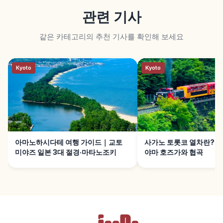
관련 기사
같은 카테고리의 추천 기사를 확인해 보세요
Kyoto
Kyoto
아마노하시다테 여행 가이드｜교토
사가노 토롯코 열차란?｜
미야즈 일본 3대 절경·마타노조키
야마 호즈가와 협곡