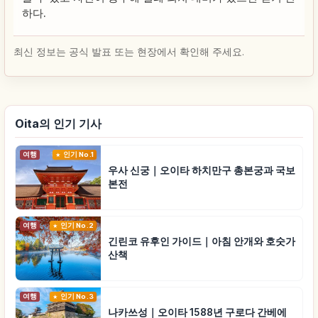
하다.
최신 정보는 공식 발표 또는 현장에서 확인해 주세요.
Oita의 인기 기사
여행
인기 No.1
우사 신궁｜오이타 하치만구 총본궁과 국보
본전
여행
인기 No.2
긴린코 유후인 가이드｜아침 안개와 호숫가
산책
여행
인기 No.3
나카쓰성｜오이타 1588년 구로다 간베에