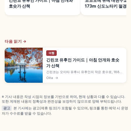
긴린코 유후인 가이드｜아침 안개와
코코노에 유메 대현수교
호숫가 산책
173m 신도노타키 절경
다음 읽기 →
여행
긴린코 유후인 가이드｜아침 안개와 호숫
가 산책
긴린코는 오이타 유후시 유후인의 작은 호수로, 1884
년 학자 모리 쿠소가 명명했습니다. 가을~겨울 이른 아
Oita
→
침 안개, 텐소 신사 도리이와 수면 풍경이 포토 포인트
입니다. 호숫가 15~20분 산책로와 유후인역 도보
20~30분 접근 정보도 함께 담았습니다.
※ 기사 내용은 작성 시점의 정보를 기반으로 하며, 현재 상황과 다를 수 있습니다.
또한 게재된 내용의 정확성과 완전성을 보장하지 않으므로 양해 부탁드립니다.
광고
본 기사에는 광고(제휴 링크)가 포함될 수 있으며, 링크를 통한 예약 시 운영
자가 수수료를 받을 수 있습니다.