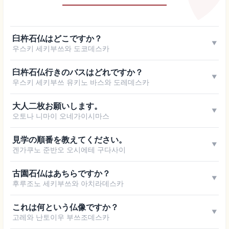
臼杵石仏はどこですか？
▼
우스키 세키부쓰와 도코데스카
臼杵石仏行きのバスはどれですか？
▼
우스키 세키부쓰 유키노 바스와 도레데스카
大人二枚お願いします。
▼
오토나 니마이 오네가이시마스
見学の順番を教えてください。
▼
겐가쿠노 준반오 오시에테 구다사이
古園石仏はあちらですか？
▼
후루조노 세키부쓰와 아치라데스카
これは何という仏像ですか？
▼
고레와 난토이우 부쓰조데스카