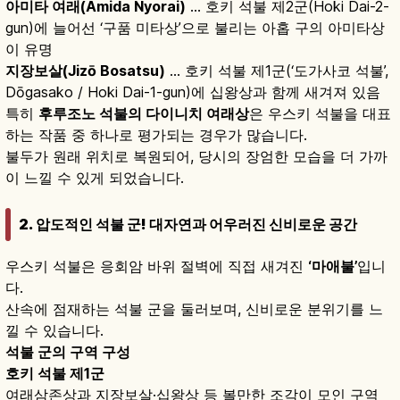
아미타 여래(Amida Nyorai)
… 호키 석불 제2군(Hoki Dai-2-
gun)에 늘어선 ‘구품 미타상’으로 불리는 아홉 구의 아미타상
이 유명
지장보살(Jizō Bosatsu)
… 호키 석불 제1군(‘도가사코 석불’,
Dōgasako / Hoki Dai-1-gun)에 십왕상과 함께 새겨져 있음
특히
후루조노 석불의 다이니치 여래상
은 우스키 석불을 대표
하는 작품 중 하나로 평가되는 경우가 많습니다.
불두가 원래 위치로 복원되어, 당시의 장엄한 모습을 더 가까
이 느낄 수 있게 되었습니다.
2. 압도적인 석불 군! 대자연과 어우러진 신비로운 공간
우스키 석불은 응회암 바위 절벽에 직접 새겨진
‘마애불’
입니
다.
산속에 점재하는 석불 군을 둘러보며, 신비로운 분위기를 느
낄 수 있습니다.
석불 군의 구역 구성
호키 석불 제1군
여래삼존상과 지장보살·십왕상 등 볼만한 조각이 모인 구역