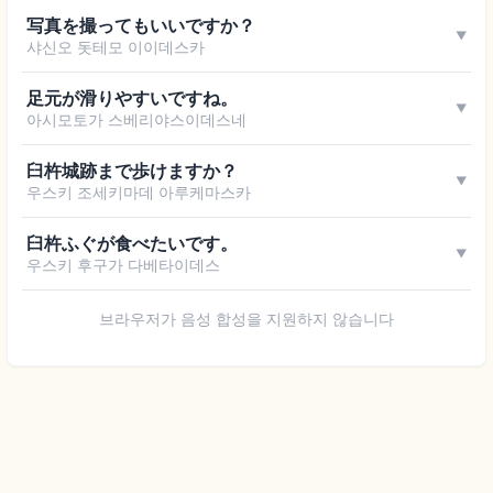
写真を撮ってもいいですか？
▼
샤신오 돗테모 이이데스카
足元が滑りやすいですね。
▼
아시모토가 스베리야스이데스네
臼杵城跡まで歩けますか？
▼
우스키 조세키마데 아루케마스카
臼杵ふぐが食べたいです。
▼
우스키 후구가 다베타이데스
브라우저가 음성 합성을 지원하지 않습니다