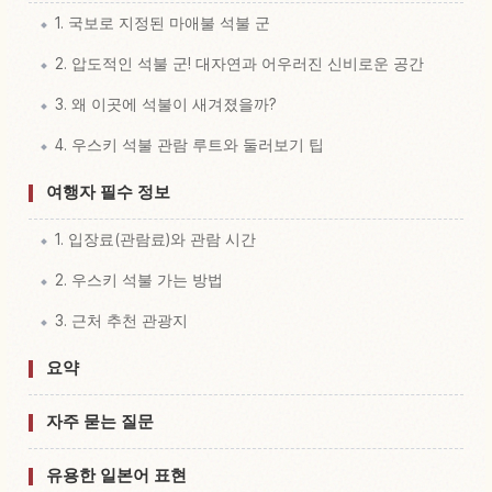
1. 국보로 지정된 마애불 석불 군
2. 압도적인 석불 군! 대자연과 어우러진 신비로운 공간
3. 왜 이곳에 석불이 새겨졌을까?
4. 우스키 석불 관람 루트와 둘러보기 팁
여행자 필수 정보
1. 입장료(관람료)와 관람 시간
2. 우스키 석불 가는 방법
3. 근처 추천 관광지
요약
자주 묻는 질문
유용한 일본어 표현