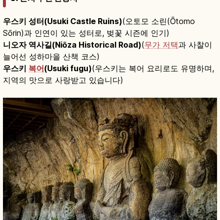
우스키 성터(Usuki Castle Ruins)
(오토모 소린(Ōtomo
Sōrin)과 인연이 있는 성터로, 벚꽃 시즌에 인기)
니오자 역사길(Niōza Historical Road)
(
무가 저택
과 사찰이
늘어선 성하마을 산책 코스)
우스키
복어
(Usuki fugu)
(우스키는 복어 요리로도 유명하며,
지역의 맛으로 사랑받고 있습니다)