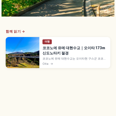
함께 읽기 →
여행
코코노에 유메 대현수교｜오이타 173m
신도노타키 절경
코코노에 유메 대현수교는 오이타현 구스군 코코노
에마치의 보행자 전용 현수교로, 협곡에 걸린 다리
Oita
→
로서 일본 최고 수준 높이 약 173m·길이 약 390m·
폭 약 1.5m입니다. 다리에서 명폭 '신도노타키' 조
망, 격자형 발판 구간, 왕복 10~20분, 규스이케이
단풍도 함께 즐길 수 있습니다.