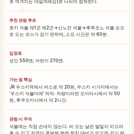
로 여겨지는 대일여래상)로 나뉘어 점재한다.
추천 관람 루트
호키 석불 제1군·제2군→산노잔 석불→후루조노 석불 순으
로 도는 코스가 걷기 편하며, 소요 시간은 약 60분.
입장료
성인 550엔, 어린이 270엔.
가는 법 핵심
JR 우스키역에서 버스로 약 20분, 우스키 시가지에서는
‘우스키 석불마에’ 하차. 차량이라면 오이타시에서 약 50
분, 후쿠오카시에서 약 2시간.
관람 시 주의
석불에는 직접 손대지 않는다. 비 오는 날은 발밑이 미끄러
울 수 있고 자연이 풍부해 벌레 퇴치 대비가 있으면 걷기 편