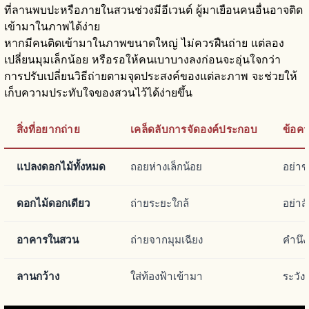
ที่ลานพบปะหรือภายในสวนช่วงมีอีเวนต์ ผู้มาเยือนคนอื่นอาจติด
เข้ามาในภาพได้ง่าย
หากมีคนติดเข้ามาในภาพขนาดใหญ่ ไม่ควรฝืนถ่าย แต่ลอง
เปลี่ยนมุมเล็กน้อย หรือรอให้คนเบาบางลงก่อนจะอุ่นใจกว่า
การปรับเปลี่ยนวิธีถ่ายตามจุดประสงค์ของแต่ละภาพ จะช่วยให้
เก็บความประทับใจของสวนไว้ได้ง่ายขึ้น
สิ่งที่อยากถ่าย
เคล็ดลับการจัดองค์ประกอบ
ข้อคว
แปลงดอกไม้ทั้งหมด
ถอยห่างเล็กน้อย
อย่าข
ดอกไม้ดอกเดียว
ถ่ายระยะใกล้
อย่าส
อาคารในสวน
ถ่ายจากมุมเฉียง
คำนึง
ลานกว้าง
ใส่ท้องฟ้าเข้ามา
ระวั