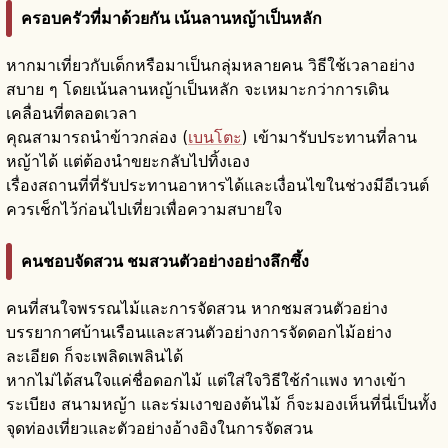
ครอบครัวที่มาด้วยกัน เน้นลานหญ้าเป็นหลัก
หากมาเที่ยวกับเด็กหรือมาเป็นกลุ่มหลายคน วิธีใช้เวลาอย่าง
สบาย ๆ โดยเน้นลานหญ้าเป็นหลัก จะเหมาะกว่าการเดิน
เคลื่อนที่ตลอดเวลา
คุณสามารถนำข้าวกล่อง (
เบนโตะ
) เข้ามารับประทานที่ลาน
หญ้าได้ แต่ต้องนำขยะกลับไปทิ้งเอง
เรื่องสถานที่ที่รับประทานอาหารได้และเงื่อนไขในช่วงมีอีเวนต์
ควรเช็กไว้ก่อนไปเที่ยวเพื่อความสบายใจ
คนชอบจัดสวน ชมสวนตัวอย่างอย่างลึกซึ้ง
คนที่สนใจพรรณไม้และการจัดสวน หากชมสวนตัวอย่าง
บรรยากาศบ้านเรือนและสวนตัวอย่างการจัดดอกไม้อย่าง
ละเอียด ก็จะเพลิดเพลินได้
หากไม่ได้สนใจแค่ชื่อดอกไม้ แต่ใส่ใจวิธีใช้กำแพง ทางเข้า
ระเบียง สนามหญ้า และร่มเงาของต้นไม้ ก็จะมองเห็นที่นี่เป็นทั้ง
จุดท่องเที่ยวและตัวอย่างอ้างอิงในการจัดสวน