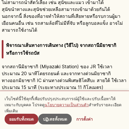
ไม่สามารถนำสัตว์เลี้ยง เช่น สุนัขและแมว เข้ามาได้
สุนัขนำทางและสุนัขช่วยเหลือสามารถเข้ามาด้วยกันได้
นอกจากนี้ สิ่งของที่อาจทำให้สถานที่เสียหายหรือรบกวนผู้มา
เยือนคนอื่น เช่น รถสามล้อที่ไม่มีที่จับ หรือลูกบอลแข็ง อาจไม่
สามารถใช้งานได้
พิจารณาเส้นทางการเดินทาง (วิธีไป) จากสถานีมิยาซากิ
หรือการใช้รถบัส
จากสถานีมิยาซากิ (Miyazaki Station) ของ JR ใช้เวลา
ประมาณ 20 นาทีโดยรถยนต์ และจากทางด่วนมิยาซากิ
ทางออกมิยาซากิ IC ผ่านทางด่วนพิเศษฮิโตสึบะ สายใต้ ใช้เวลา
ประมาณ 15 นาที (ระยะทางประมาณ 11 กิโลเมตร)
มีที่จอดรถฟรี จึงเป็นสถานที่ที่มาเที่ยวด้วยรถเช่าได้สะดวก
เว็บไซต์นี้ใช้คุกกี้เพื่อปรับปรุงประสบการณ์ผู้ใช้และปรับเนื้อหาให้
นอกจากนี้ยังมีรถบัสประจำทางสายโฟลรันเต มิยาซากิ (สาย 18)
เหมาะกับบุคคล โปรดดู
นโยบายความเป็นส่วนตัว
สำหรับรายละเอียด
ใกล้เคียง
ของมิยาซากิ โคทสึ (Miyazaki Kōtsū) ซึ่งจะวิ่งผ่านมิยาโกะซิตี้
เพิ่มเติม
(Miyako City) ตำบลอาโอบะ และซีไกอา (Seagaia) แล้วจอดที่
ยอมรับทั้งหมด
ปฏิเสธทั้งหมด
การตั้งค่า
โฟลรันเต มิยาซากิ
จากสถานีมิยาซากิใช้เวลาประมาณ 25 นาที และจากมิยาโกะ