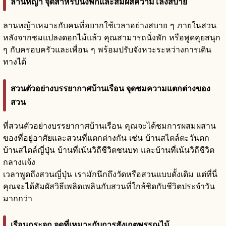
ลานหญ้า จุดสำหรับนั่งพักและสัมผัสความโล่งสบาย
ลานหญ้าเหมาะกับคนที่อยากใช้เวลาอย่างสบาย ๆ ภายในสวน
หลังจากชมแปลงดอกไม้แล้ว คุณสามารถนั่งพัก หรือพูดคุยสนุก
ๆ กับครอบครัวและเพื่อน ๆ พร้อมปรับจังหวะระหว่างการเดิน
ทางได้
สวนตัวอย่างบรรยากาศบ้านเรือน จุดชมความแตกต่างของ
สวน
ที่สวนตัวอย่างบรรยากาศบ้านเรือน คุณจะได้ชมการผสมผสาน
ของที่อยู่อาศัยและสวนที่แตกต่างกัน เช่น บ้านสไตล์ตะวันตก
บ้านสไตล์ญี่ปุ่น บ้านที่เน้นวิถีชีวิตชนบท และบ้านที่เน้นวิถีชีวิต
กลางแจ้ง
เวลาพูดถึงสวนญี่ปุ่น เรามักนึกถึงวัดหรือสวนแบบดั้งเดิม แต่ที่นี่
คุณจะได้สัมผัสวิธีเพลิดเพลินกับสวนที่ใกล้ชิดกับชีวิตประจำวัน
มากกว่า
เรือนกระจก จุดที่เหมาะกับการสังเกตพรรณไม้