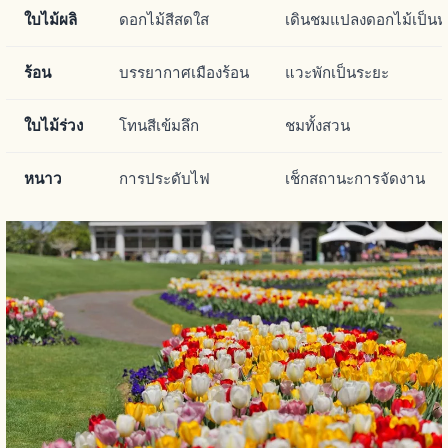
ใบไม้ผลิ
ดอกไม้สีสดใส
เดินชมแปลงดอกไม้เป็นห
ร้อน
บรรยากาศเมืองร้อน
แวะพักเป็นระยะ
ใบไม้ร่วง
โทนสีเข้มลึก
ชมทั้งสวน
หนาว
การประดับไฟ
เช็กสถานะการจัดงาน