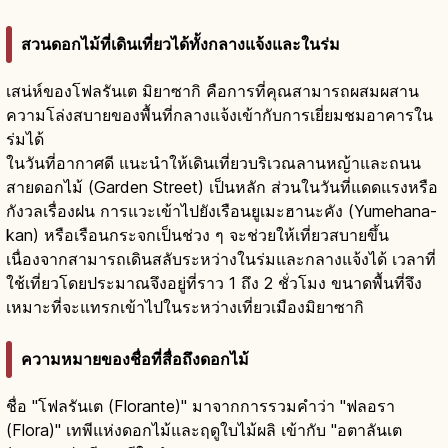
สวนดอกไม้ที่เดินเที่ยวได้ทั้งกลางแจ้งและในร่ม
เสน่ห์ของโฟลรันเต มิยาซากิ คือการที่คุณสามารถผสมผสาน
ความโล่งสบายของพื้นที่กลางแจ้งเข้ากับการเยี่ยมชมอาคารใน
ร่มได้
ในวันที่อากาศดี แนะนำให้เดินเที่ยวบริเวณลานหญ้าและถนน
สายดอกไม้ (Garden Street) เป็นหลัก ส่วนในวันที่แดดแรงหรือ
กังวลเรื่องฝน การแวะเข้าไปยังเรือนยูเมะฮานะคัง (Yumehana-
kan) หรือเรือนกระจกเป็นช่วง ๆ จะช่วยให้เที่ยวสบายขึ้น
เนื่องจากสามารถเดินสลับระหว่างในร่มและกลางแจ้งได้ เวลาที่
ใช้เที่ยวโดยประมาณจึงอยู่ที่ราว 1 ถึง 2 ชั่วโมง ขนาดพื้นที่จึง
เหมาะที่จะแทรกเข้าไปในระหว่างเที่ยวเมืองมิยาซากิ
ความหมายของชื่อที่สื่อถึงดอกไม้
ชื่อ "โฟลรันเต (Florante)" มาจากการรวมคำว่า "ฟลอรา
(Flora)" เทพีแห่งดอกไม้และฤดูใบไม้ผลิ เข้ากับ "อตาลันเต