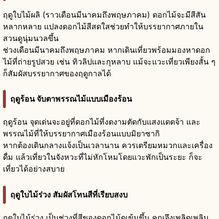
ฤดูใบไม้ผลิ (ราวเดือนมีนาคมถึงพฤษภาคม) ดอกไม้จะมีสีสัน
หลากหลาย แปลงดอกไม้สีสดใสช่วยทำให้บรรยากาศภายใน
สวนดูนุ่มนวลขึ้น
ช่วงเดือนมีนาคมถึงพฤษภาคม หากเดินเที่ยวพร้อมมองหาดอก
ไม้ที่ถ่ายรูปสวย เช่น ทิวลิปและกุหลาบ แม้จะแวะเที่ยวเพียงสั้น ๆ
ก็สัมผัสบรรยากาศของฤดูกาลได้
ฤดูร้อน จับตาพรรณไม้แบบเมืองร้อน
ฤดูร้อน จุดเด่นจะอยู่ที่ดอกไม้ที่งดงามตัดกับแสงแดดจ้า และ
พรรณไม้ที่ให้บรรยากาศเมืองร้อนแบบมิยาซากิ
หากต้องเดินกลางแจ้งเป็นเวลานาน ควรเตรียมหมวกและเครื่อง
ดื่ม แล้วเที่ยวในจังหวะที่ไม่หักโหมโดยแวะพักเป็นระยะ ก็จะ
เที่ยวได้อย่างสบาย
ฤดูใบไม้ร่วง สัมผัสโทนสีที่เรียบสงบ
ฤดูใบไม้ร่วง เป็นช่วงที่สีของดอกไม้ดูเข้มขึ้น คุณจึงเพลิดเพลิน