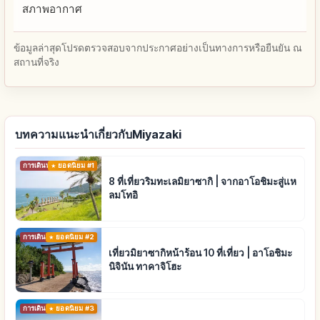
สภาพอากาศ
ข้อมูลล่าสุดโปรดตรวจสอบจากประกาศอย่างเป็นทางการหรือยืนยัน ณ
สถานที่จริง
บทความแนะนำเกี่ยวกับMiyazaki
การเดินทาง
ยอดนิยม #1
8 ที่เที่ยวริมทะเลมิยาซากิ | จากอาโอชิมะสู่แห
ลมโทอิ
การเดินทาง
ยอดนิยม #2
เที่ยวมิยาซากิหน้าร้อน 10 ที่เที่ยว | อาโอชิมะ
นิจินัน ทาคาจิโฮะ
การเดินทาง
ยอดนิยม #3