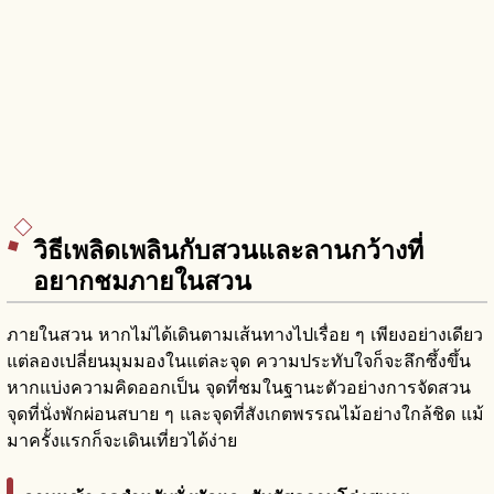
วิธีเพลิดเพลินกับสวนและลานกว้างที่
อยากชมภายในสวน
ภายในสวน หากไม่ได้เดินตามเส้นทางไปเรื่อย ๆ เพียงอย่างเดียว
แต่ลองเปลี่ยนมุมมองในแต่ละจุด ความประทับใจก็จะลึกซึ้งขึ้น
หากแบ่งความคิดออกเป็น จุดที่ชมในฐานะตัวอย่างการจัดสวน
จุดที่นั่งพักผ่อนสบาย ๆ และจุดที่สังเกตพรรณไม้อย่างใกล้ชิด แม้
มาครั้งแรกก็จะเดินเที่ยวได้ง่าย