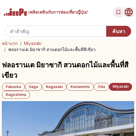
เพลิดเพลินกับ
การท่องเที่ยวญี่ปุ่น!
หน้าแรก
/
Miyazaki
/
ฟลอรานเต มิยาซากิ สวนดอกไม้และพื้นที่สีเขียว
ฟลอรานเต มิยาซากิ สวนดอกไม้และพื้นที่สี
เขียว
Miyazaki
Fukuoka
Saga
Nagasaki
Kumamoto
Oita
Kagoshima