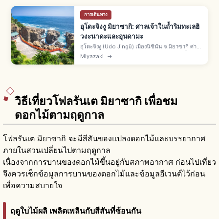
การเดินทาง
อุโดะจิงงู มิยาซากิ: ศาลเจ้าในถ้ำริมทะเลฮิ
วงะนาดะและอุนดามะ
อุโดะจิงงู (Udo Jingū) เมืองนิชินัน จ.มิยาซากิ ศาล
เจ้าบนหน้าผาริมทะเลฮิวงะนาดะ ศาลหลักในถ้ำกัด
Miyazaki
→
เซาะของทะเล รูปแบบ "คุดาริมิยะ" เดินลงเลียบ
หน้าผา และอุนดามะ
วิธีเที่ยวโฟลรันเต มิยาซากิ เพื่อชม
ดอกไม้ตามฤดูกาล
โฟลรันเต มิยาซากิ จะมีสีสันของแปลงดอกไม้และบรรยากาศ
ภายในสวนเปลี่ยนไปตามฤดูกาล
เนื่องจากการบานของดอกไม้ขึ้นอยู่กับสภาพอากาศ ก่อนไปเที่ยว
จึงควรเช็กข้อมูลการบานของดอกไม้และข้อมูลอีเวนต์ไว้ก่อน
เพื่อความสบายใจ
ฤดูใบไม้ผลิ เพลิดเพลินกับสีสันที่ซ้อนกัน