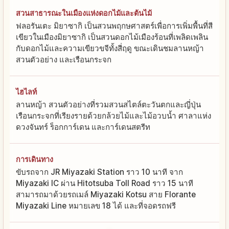
สวนสาธารณะในเมืองแห่งดอกไม้และต้นไม้
ฟลอรันเตะ มิยาซากิ เป็นสวนพฤกษศาสตร์เพื่อการเพิ่มพื้นที่สี
เขียวในเมืองมิยาซากิ เป็นสวนดอกไม้เมืองร้อนที่เพลิดเพลิน
กับดอกไม้และความเขียวขจีทั้งสี่ฤดู ขณะเดินชมลานหญ้า
สวนตัวอย่าง และเรือนกระจก
ไฮไลท์
ลานหญ้า สวนตัวอย่างที่รวมสวนสไตล์ตะวันตกและญี่ปุ่น
เรือนกระจกที่เรียงรายด้วยกล้วยไม้และไม้อวบน้ำ ศาลาแห่ง
ดวงจันทร์ ร็อกการ์เดน และการ์เดนสตรีท
การเดินทาง
ขับรถจาก JR Miyazaki Station ราว 10 นาที จาก
Miyazaki IC ผ่าน Hitotsuba Toll Road ราว 15 นาที
สามารถมาด้วยรถเมล์ Miyazaki Kotsu สาย Florante
Miyazaki Line หมายเลข 18 ได้ และที่จอดรถฟรี