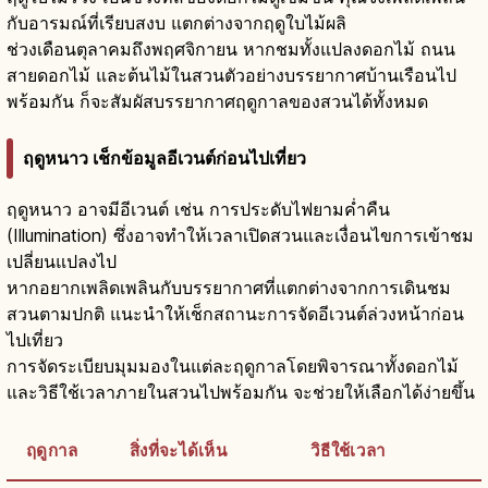
กับอารมณ์ที่เรียบสงบ แตกต่างจากฤดูใบไม้ผลิ
ช่วงเดือนตุลาคมถึงพฤศจิกายน หากชมทั้งแปลงดอกไม้ ถนน
สายดอกไม้ และต้นไม้ในสวนตัวอย่างบรรยากาศบ้านเรือนไป
พร้อมกัน ก็จะสัมผัสบรรยากาศฤดูกาลของสวนได้ทั้งหมด
ฤดูหนาว เช็กข้อมูลอีเวนต์ก่อนไปเที่ยว
ฤดูหนาว อาจมีอีเวนต์ เช่น การประดับไฟยามค่ำคืน
(Illumination) ซึ่งอาจทำให้เวลาเปิดสวนและเงื่อนไขการเข้าชม
เปลี่ยนแปลงไป
หากอยากเพลิดเพลินกับบรรยากาศที่แตกต่างจากการเดินชม
สวนตามปกติ แนะนำให้เช็กสถานะการจัดอีเวนต์ล่วงหน้าก่อน
ไปเที่ยว
การจัดระเบียบมุมมองในแต่ละฤดูกาลโดยพิจารณาทั้งดอกไม้
และวิธีใช้เวลาภายในสวนไปพร้อมกัน จะช่วยให้เลือกได้ง่ายขึ้น
ฤดูกาล
สิ่งที่จะได้เห็น
วิธีใช้เวลา