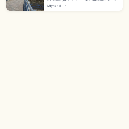
ยาซากิ รอบเกาะ 1.5 กม. เดินข้ามสะพานได้ ใจกลาง
Miyazaki
→
มีศาลเจ้าอาโอชิมะ โขดหินลอนคลื่น "โอนิโนะเซ็น
ทาคุอิตะ" ขึ้นชื่อขอพร