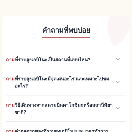
คำถามที่พบบ่อย
keyboard_arrow_down
ถาม
ที่ราบสูงเอบิโนะเป็นสถานที่แบบไหน?
ถาม
ที่ราบสูงเอบิโนะมีจุดเด่นอะไร และเหมาะไปชม
keyboard_arrow_down
อะไร?
ถาม
วิธีเดินทางจากสนามบินคาโกชิมะหรือสถานีมิยา
keyboard_arrow_down
ซากิ?
ถาม
ค่าจอดรถของที่ราบสูงเอบิโนะและเวลาทำการ