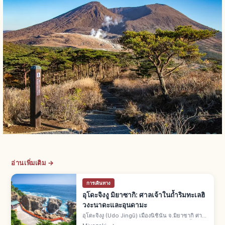
อ่านเพิ่มเติม →
การเดินทาง
อุโดะจิงงู มิยาซากิ: ศาลเจ้าในถ้ำริมทะเลฮิ
วงะนาดะและอุนดามะ
อุโดะจิงงู (Udo Jingū) เมืองนิชินัน จ.มิยาซากิ ศาล
เจ้าบนหน้าผาริมทะเลฮิวงะนาดะ ศาลหลักในถ้ำกัด