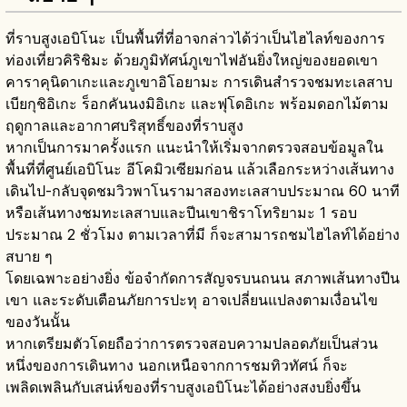
ที่ราบสูงเอบิโนะ เป็นพื้นที่ที่อาจกล่าวได้ว่าเป็นไฮไลท์ของการ
ท่องเที่ยวคิริชิมะ ด้วยภูมิทัศน์ภูเขาไฟอันยิ่งใหญ่ของยอดเขา
คาราคุนิดาเกะและภูเขาอิโอยามะ การเดินสำรวจชมทะเลสาบ
เบียกุชิอิเกะ ร็อกคันนงมิอิเกะ และฟุโดอิเกะ พร้อมดอกไม้ตาม
ฤดูกาลและอากาศบริสุทธิ์ของที่ราบสูง
หากเป็นการมาครั้งแรก แนะนำให้เริ่มจากตรวจสอบข้อมูลใน
พื้นที่ที่ศูนย์เอบิโนะ อีโคมิวเซียมก่อน แล้วเลือกระหว่างเส้นทาง
เดินไป-กลับจุดชมวิวพาโนรามาสองทะเลสาบประมาณ 60 นาที
หรือเส้นทางชมทะเลสาบและปีนเขาชิราโทริยามะ 1 รอบ
ประมาณ 2 ชั่วโมง ตามเวลาที่มี ก็จะสามารถชมไฮไลท์ได้อย่าง
สบาย ๆ
โดยเฉพาะอย่างยิ่ง ข้อจำกัดการสัญจรบนถนน สภาพเส้นทางปีน
เขา และระดับเตือนภัยการปะทุ อาจเปลี่ยนแปลงตามเงื่อนไข
ของวันนั้น
หากเตรียมตัวโดยถือว่าการตรวจสอบความปลอดภัยเป็นส่วน
หนึ่งของการเดินทาง นอกเหนือจากการชมทิวทัศน์ ก็จะ
เพลิดเพลินกับเสน่ห์ของที่ราบสูงเอบิโนะได้อย่างสงบยิ่งขึ้น