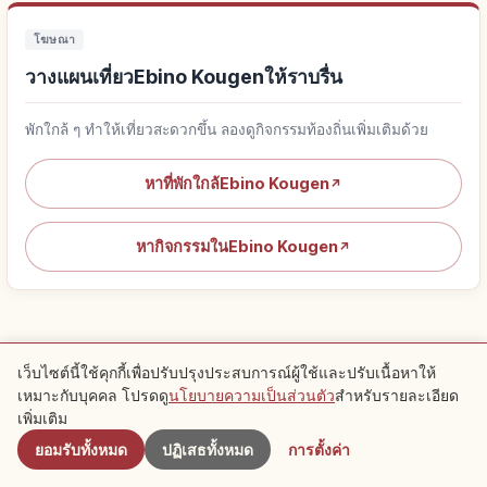
โฆษณา
วางแผนเที่ยวEbino Kougenให้ราบรื่น
พักใกล้ ๆ ทำให้เที่ยวสะดวกขึ้น ลองดูกิจกรรมท้องถิ่นเพิ่มเติมด้วย
หาที่พักใกล้Ebino Kougen
↗
หากิจกรรมในEbino Kougen
↗
เว็บไซต์นี้ใช้คุกกี้เพื่อปรับปรุงประสบการณ์ผู้ใช้และปรับเนื้อหาให้
เหมาะกับบุคคล โปรดดู
นโยบายความเป็นส่วนตัว
สำหรับรายละเอียด
ใกล้เคียง
บทความยอดนิยมเกี่ยวกับMiyazaki
เพิ่มเติม
ยอมรับทั้งหมด
ปฏิเสธทั้งหมด
การตั้งค่า
เรียนรู้เกี่ยวกับการเดินทาง
สำรวจMiyazaki
การเดินทาง
ยอดนิยม #1
อามาโนยาสึงาวาระ จ.มิยาซากิ: ถ้ำที่