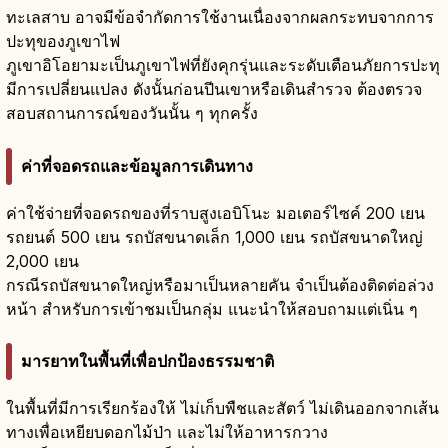
ทะเลสาบ อาจมีข้อจำกัดการใช้งานเนื่องจากผลกระทบจากการ
ปะทุของภูเขาไฟ
ภูเขาอิโอยามะเป็นภูเขาไฟที่ยังคุกรุ่นและระดับเตือนภัยการปะทุ
มีการเปลี่ยนแปลง ดังนั้นก่อนปีนเขาหรือเดินสำรวจ ต้องตรวจ
สอบสถานการณ์ของวันนั้น ๆ ทุกครั้ง
ค่าที่จอดรถและข้อมูลการเดินทาง
ค่าใช้จ่ายที่จอดรถของที่ราบสูงเอบิโนะ มอเตอร์ไซค์ 200 เยน
รถยนต์ 500 เยน รถบัสขนาดเล็ก 1,000 เยน รถบัสขนาดใหญ่
2,000 เยน
กรณีรถบัสขนาดใหญ่หรือมาเป็นหลายคัน จำเป็นต้องติดต่อล่วง
หน้า สำหรับการเข้าชมเป็นกลุ่ม แนะนำให้สอบถามแต่เนิ่น ๆ
มารยาทในพื้นที่เพื่อปกป้องธรรมชาติ
ในพื้นที่มีการเรียกร้องให้ ไม่เก็บพืชและสัตว์ ไม่เดินออกจากเส้น
ทางเพื่อเหยียบดอกไม้ป่า และไม่ให้อาหารกวาง