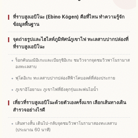
หากิจกรรมในEbino Kougen
↗
ที่ราบสูงเอบิโนะ (Ebino Kōgen) คือที่ไหน ทำความรู้จัก
ข้อมูลพื้นฐาน
จุดถ่ายรูปและไฮไลท์ภูมิทัศน์ภูเขาไฟ ทะเลสาบปากปล่องที่
ที่ราบสูงเอบิโนะ
ร็อกคันนงมิอิเกะและเบียกุชิอิเกะ ชมวิวจากจุดชมวิวพาโนรามาส
องทะเลสาบ
ฟุโดอิเกะ ทะเลสาบปากปล่องสีฟ้าโคบอลต์ที่ส่องประกาย
ภูเขาอิโอยามะ ภูเขาไฟที่ยังคุกรุ่นและพ่นไอน้ำ
เที่ยวที่ราบสูงเอบิโนะด้วยตัวเองครั้งแรก เลือกเส้นทางเดิน
สำรวจอย่างไรดี
เส้นทางสั้น เดินไป-กลับจุดชมวิวพาโนรามาสองทะเลสาบ
(ประมาณ 60 นาที)