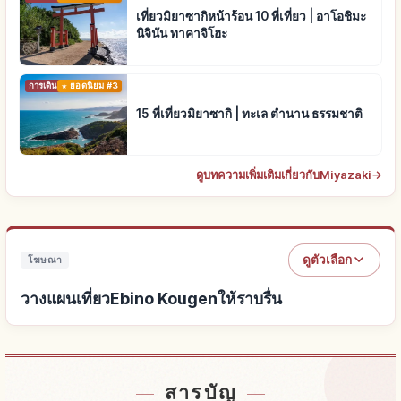
เที่ยวมิยาซากิหน้าร้อน 10 ที่เที่ยว | อาโอชิมะ
นิจินัน ทาคาจิโฮะ
การเดินทาง
ยอดนิยม #3
15 ที่เที่ยวมิยาซากิ | ทะเล ตำนาน ธรรมชาติ
ดูบทความเพิ่มเติมเกี่ยวกับMiyazaki
→
ดูตัวเลือก
โฆษณา
วางแผนเที่ยวEbino Kougenให้ราบรื่น
หาที่พักใกล้Ebino Kougen
↗
สารบัญ