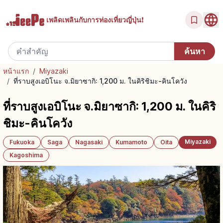
เพลิดเพลินกับ
การท่องเที่ยวญี่ปุ่น!
หน้าแรก
/
Miyazaki
/
ที่ราบสูงเอบิโนะ จ.มิยาซากิ: 1,200 ม. ในคิริชิมะ-คินโควัง
ที่ราบสูงเอบิโนะ จ.มิยาซากิ: 1,200 ม. ในคิริ
ชิมะ-คินโควัง
Miyazaki
Fukuoka
Saga
Nagasaki
Kumamoto
Oita
Kagoshima