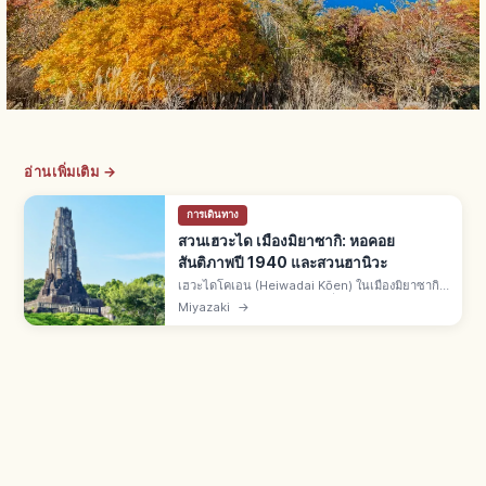
อ่านเพิ่มเติม →
การเดินทาง
สวนเฮวะได เมืองมิยาซากิ: หอคอย
สันติภาพปี 1940 และสวนฮานิวะ
เฮวะไดโคเอน (Heiwadai Kōen) ในเมืองมิยาซากิ
จ.มิยาซากิ สวนสาธารณะบนที่สูงมองเห็นเมืองและ
Miyazaki
→
ทะเล สัญลักษณ์คือหอคอยสันติภาพ (Heiwa no Tō)
อนุสรณ์สร้างปี ค.ศ. 1940