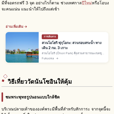
มีที่จอดรถฟรี 3 จุด อย่างไรก็ตาม ช่วงเทศกาล
ปีใหม่
หรือโอบง
จะคนแน่น แนะนำให้ไปถึงแต่เช้า
อ่านเพิ่มเติม →
การเดินทาง
สวนโอโฮริ ฟุกุโอกะ: สวนรอบสระน้ำ ทาง
เดิน 2 กม. 3 เกาะ
สวนโอโฮริ (Ōhori Park) คือสวนสาธารณะเขตชูโอ
เมืองฟุกุโอกะ เดิมคือคูเมืองชั้นนอกของปราสาทฟุกุ
Fukuoka
→
โอกะ เปิดสวนปี 1929 ทางเดินรอบสระ 2 กม. มี 3
เกาะ ยานางิ มัตสึ โชบุ
วิธีเที่ยววัดนันโซอินให้คุ้ม
ชมพระพุทธรูปนอนแบบใกล้ชิด
บริเวณปลายเท้าขององค์พระมีพื้นที่สำหรับสักการะ จากจุดนี้จะ