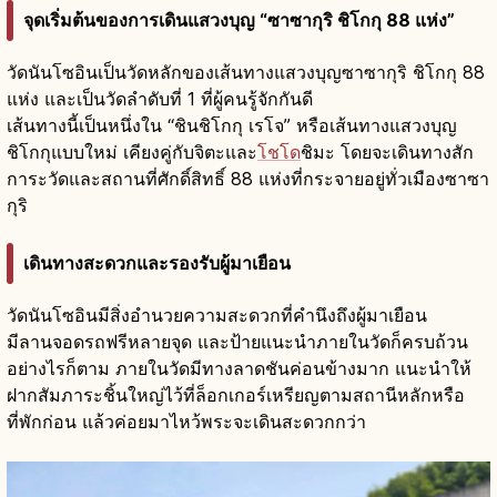
จุดเริ่มต้นของการเดินแสวงบุญ “ซาซากุริ ชิโกกุ 88 แห่ง”
วัดนันโซอินเป็นวัดหลักของเส้นทางแสวงบุญซาซากุริ ชิโกกุ 88
แห่ง และเป็นวัดลำดับที่ 1 ที่ผู้คนรู้จักกันดี
เส้นทางนี้เป็นหนึ่งใน “ชินชิโกกุ เรโจ” หรือเส้นทางแสวงบุญ
ชิโกกุแบบใหม่ เคียงคู่กับจิตะและ
โชโด
ชิมะ โดยจะเดินทางสัก
การะวัดและสถานที่ศักดิ์สิทธิ์ 88 แห่งที่กระจายอยู่ทั่วเมืองซาซา
กุริ
เดินทางสะดวกและรองรับผู้มาเยือน
วัดนันโซอินมีสิ่งอำนวยความสะดวกที่คำนึงถึงผู้มาเยือน
มีลานจอดรถฟรีหลายจุด และป้ายแนะนำภายในวัดก็ครบถ้วน
อย่างไรก็ตาม ภายในวัดมีทางลาดชันค่อนข้างมาก แนะนำให้
ฝากสัมภาระชิ้นใหญ่ไว้ที่ล็อกเกอร์เหรียญตามสถานีหลักหรือ
ที่พักก่อน แล้วค่อยมาไหว้พระจะเดินสะดวกกว่า