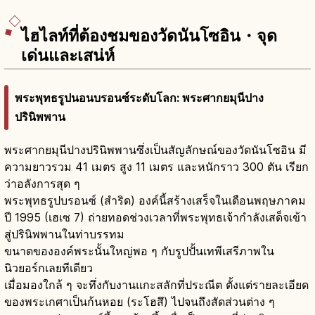
ไฮไลท์ที่ต้องชมของวัดนันโซอิน・จุด
เด่นและเสน่ห์
พระพุทธรูปนอนบรอนซ์ระดับโลก: พระศากยมุนีปาง
ปรินิพพาน
พระศากยมุนีปางปรินิพพานซึ่งเป็นสัญลักษณ์ของวัดนันโซอิน มี
ความยาวรวม 41 เมตร สูง 11 เมตร และหนักราว 300 ตัน เรียก
ว่าอลังการสุด ๆ
พระพุทธรูปบรอนซ์ (สำริด) องค์นี้สร้างเสร็จในเดือนพฤษภาคม
ปี 1995 (เฮเซ 7) ถ่ายทอดช่วงเวลาที่พระพุทธเจ้ากำลังเสด็จเข้า
สู่ปรินิพพานในท่าบรรทม
ขนาดขององค์พระนั้นใหญ่พอ ๆ กับรูปปั้นเทพีเสรีภาพใน
นิวยอร์กเลยทีเดียว
เมื่อมองใกล้ ๆ จะทึ่งกับงานแกะสลักที่ประณีต ตั้งแต่รายละเอียด
ของพระเกศาเป็นก้นหอย (ระโฮสึ) ไปจนถึงสัดส่วนต่าง ๆ