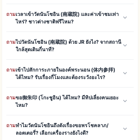
ถาม
เวลาเข้าวัดนันโซอิน (南蔵院) และค่าเข้าชมเท่า
keyboard_arrow_down
ไหร่? ชาวต่างชาติฟรีไหม?
ถาม
ไปวัดนันโซอิน (南蔵院) ด้วย JR ยังไง? จากสถานี
keyboard_arrow_down
ใกล้สุดเดินกี่นาที?
ถาม
เข้าไปสักการะภายในองค์พระนอน (体内参拝)
keyboard_arrow_down
ได้ไหม? รับเรื่องกี่โมงและต้องระวังอะไร?
ถาม
ขอ御朱印 (โกะชูอิน) ได้ไหม? มีทิปเลี่ยงคนเยอะ
keyboard_arrow_down
ไหม?
ถาม
ทำไมวัดนันโซอินถึงดังเรื่องขอพรโชคลาภ/
keyboard_arrow_down
ลอตเตอรี่? เลือกเครื่องรางยังไงดี?