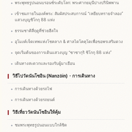
พระพุทธรูปนอนบรอนซ์ระดับโลก: พระศากยมุนีปางปรินิพพาน
เข้าชมภายในองค์พระ: สัมผัสประสบการณ์ “เหยียบทรายจำลอง”
แสวงบุญชิโกกุ 88 แห่ง
ธรรมชาติสี่ฤดูที่ช่วยฮีลใจ
อุโมงค์เจ็ดเทพแห่งโชคลาภ & ศาลไดโคคุโดเพื่อขอพรเสริมดวง
จุดเริ่มต้นของการเดินแสวงบุญ “ซาซากุริ ชิโกกุ 88 แห่ง”
เดินทางสะดวกและรองรับผู้มาเยือน
วิธีไปวัดนันโซอิน (Nanzōin)・การเดินทาง
การเดินทางด้วยรถไฟ
การเดินทางด้วยรถยนต์
วิธีเที่ยววัดนันโซอินให้คุ้ม
ชมพระพุทธรูปนอนแบบใกล้ชิด