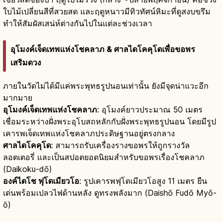
ใบไม้เปลี่ยนสีที่สวยสด และฤดูหนาวมีทิวทัศน์หิมะที่ดูสงบขรึม
ทำให้สัมผัสเสน่ห์ต่างกันไปในแต่ละช่วงเวลา
อุโมงค์เจ็ดเทพแห่งโชคลาภ & ศาลไดโคคุโดเพื่อขอพร
เสริมดวง
ภายในวัดไม่ได้มีแค่พระพุทธรูปนอนเท่านั้น ยังมีจุดน่าแวะอีก
มากมาย
อุโมงค์เจ็ดเทพแห่งโชคลาภ
: อุโมงค์ยาวประมาณ 50 เมตร
เชื่อมระหว่างฝั่งพระอุโบสถหลักกับฝั่งพระพุทธรูปนอน โดยมีรูป
เคารพเจ็ดเทพแห่งโชคลาภประดิษฐานอยู่ตรงกลาง
ศาลไดโคคุโด
: สามารถรับเครื่องรางขอพรให้ถูกรางวัล
ลอตเตอรี่ และเป็นสปอตยอดนิยมสำหรับขอพรเรื่องโชคลาภ
(Daikoku-dō)
องค์ไดโช ฟุโดเมียวโอ
: รูปเคารพฟุโดเมียวโอสูง 11 เมตร ยืน
เด่นพร้อมเปลวไฟด้านหลัง ดูทรงพลังมาก (Daishō Fudō Myō-
ō)