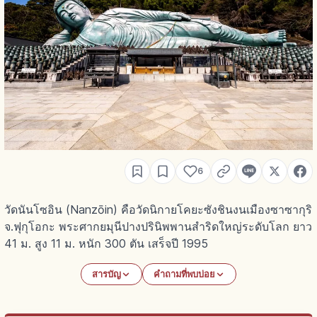
6
วัดนันโซอิน (Nanzōin) คือวัดนิกายโคยะซังชินงนเมืองซาซากุริ
จ.ฟุกุโอกะ พระศากยมุนีปางปรินิพพานสำริดใหญ่ระดับโลก ยาว
41 ม. สูง 11 ม. หนัก 300 ตัน เสร็จปี 1995
สารบัญ
คำถามที่พบบ่อย