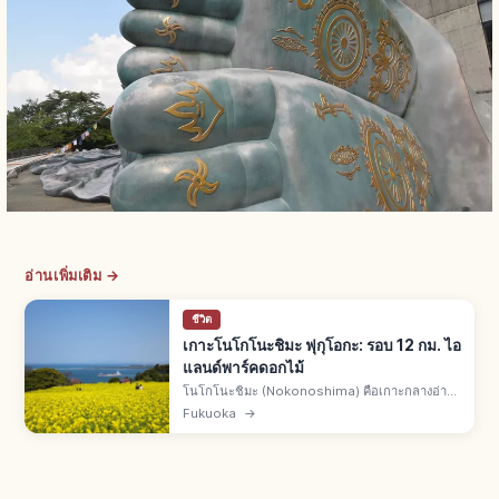
อ่านเพิ่มเติม →
ชีวิต
เกาะโนโกโนะชิมะ ฟุกุโอกะ: รอบ 12 กม. ไอ
แลนด์พาร์คดอกไม้
โนโกโนะชิมะ (Nokonoshima) คือเกาะกลางอ่าว
ฮากาตะ จ.ฟุกุโอกะ จากท่าเรือเมย์โนะฮามะเรือ
Fukuoka
→
เฟอร์รี่ 10 นาที รอบเกาะราว 12 กม. ไอแลนด์พาร์ค
150,000 ตร.ม. ดอกไม้ 4 ฤดู