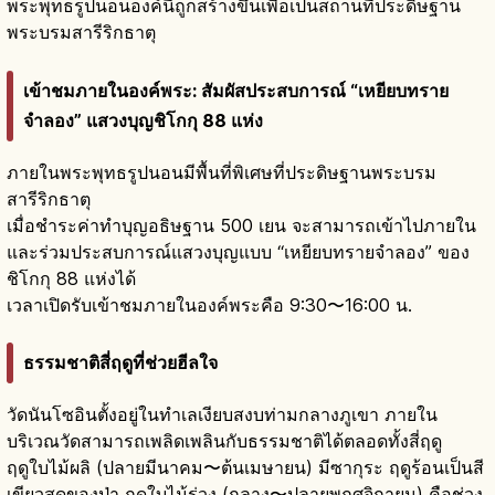
พระพุทธรูปนอนองค์นี้ถูกสร้างขึ้นเพื่อเป็นสถานที่ประดิษฐาน
พระบรมสารีริกธาตุ
เข้าชมภายในองค์พระ: สัมผัสประสบการณ์ “เหยียบทราย
จำลอง” แสวงบุญชิโกกุ 88 แห่ง
ภายในพระพุทธรูปนอนมีพื้นที่พิเศษที่ประดิษฐานพระบรม
สารีริกธาตุ
เมื่อชำระค่าทำบุญอธิษฐาน 500 เยน จะสามารถเข้าไปภายใน
และร่วมประสบการณ์แสวงบุญแบบ “เหยียบทรายจำลอง” ของ
ชิโกกุ 88 แห่งได้
เวลาเปิดรับเข้าชมภายในองค์พระคือ 9:30〜16:00 น.
ธรรมชาติสี่ฤดูที่ช่วยฮีลใจ
วัดนันโซอินตั้งอยู่ในทำเลเงียบสงบท่ามกลางภูเขา ภายใน
บริเวณวัดสามารถเพลิดเพลินกับธรรมชาติได้ตลอดทั้งสี่ฤดู
ฤดูใบไม้ผลิ (ปลายมีนาคม〜ต้นเมษายน) มีซากุระ ฤดูร้อนเป็นสี
เขียวสดของป่า ฤดูใบไม้ร่วง (กลาง〜ปลายพฤศจิกายน) คือช่วง