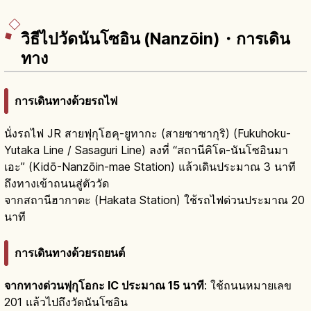
วิธีไปวัดนันโซอิน (Nanzōin)・การเดิน
ทาง
การเดินทางด้วยรถไฟ
นั่งรถไฟ JR สายฟุกุโฮคุ-ยูทากะ (สายซาซากุริ) (Fukuhoku-
Yutaka Line / Sasaguri Line) ลงที่ “สถานีคิโด-นันโซอินมา
เอะ” (Kidō-Nanzōin-mae Station) แล้วเดินประมาณ 3 นาที
ถึงทางเข้าถนนสู่ตัววัด
จากสถานีฮากาตะ (Hakata Station) ใช้รถไฟด่วนประมาณ 20
นาที
การเดินทางด้วยรถยนต์
จากทางด่วนฟุกุโอกะ IC ประมาณ 15 นาที
: ใช้ถนนหมายเลข
201 แล้วไปถึงวัดนันโซอิน