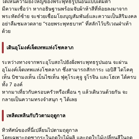
ได้เห็นความยิ่งใหญ่ของพระพุทธรูปนอนแบบเต็มตา
มีความเชื่อว่า หากอธิษฐานพร้อมจับผ้าห้าสีที่ห้อยลงมาจาก
พระหัตถ์ซ้าย จะช่วยเชื่อมโยงบุญสัมพันธ์และความเป็นสิริมงคล
อย่าลืมชมลวดลาย “รอยพระพุทธบาท” ที่สลักไว้บริเวณฝ่าเท้า
ด้วย
เดินอุโมงค์เจ็ดเทพแห่งโชคลาภ
ระหว่างทางจากพระอุโบสถไปยังฝั่งพระพุทธรูปนอน จะผ่าน
อุโมงค์เจ็ดเทพแห่งโชคลาภ ซึ่งสามารถสักการะ เอบิสึ ไดโคคุ
เท็น บิชามงเท็น เบ็นไซเท็น ฟุคุโระคุจู จูโรจิน และโฮเท ได้ครบ
ทั้ง 7 องค์
หากมาเที่ยวกับครอบครัวหรือเพื่อน ๆ แล้วเดินวนด้วยกัน จะ
กลายเป็นความทรงจำสนุก ๆ ได้เลย
เพลิดเพลินกับวิวตามฤดูกาล
ทิวทัศน์ของที่นี่เปลี่ยนไปตามฤดูกาล
โดยเฉพาะฤดูซากุระในฤดูใบไม้ผลิ และฤดูใบไม้เปลี่ยนสีในฤดู