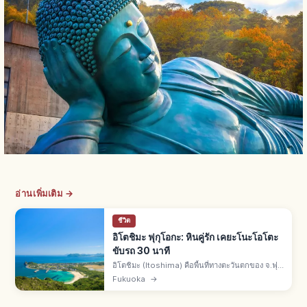
อ่านเพิ่มเติม →
ชีวิต
อิโตชิมะ ฟุกุโอกะ: หินคู่รัก เคยะโนะโอโตะ
ขับรถ 30 นาที
อิโตชิมะ (Itoshima) คือพื้นที่ทางตะวันตกของ จ.ฟุกุ
โอกะ จากตัวเมืองขับรถ 30 นาที ฟุตามิงะอุระมีหิน
Fukuoka
→
คู่รักเมโอโตะอิวะ ถ้ำเคยะโนะโอโตะสูง 64 ม. ลึก
90 ม.