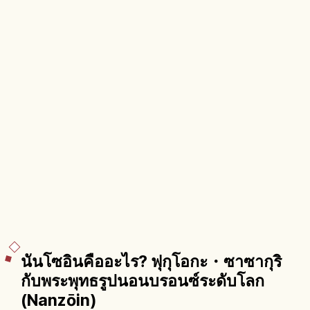
นันโซอินคืออะไร? ฟุกุโอกะ・ซาซากุริ
กับพระพุทธรูปนอนบรอนซ์ระดับโลก
(Nanzōin)