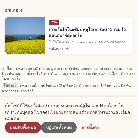
อ่านต่อ →
ชีวิต
เกาะโนโกโนะชิมะ ฟุกุโอกะ: รอบ 12 กม. ไอ
แลนด์พาร์คดอกไม้
โนโกโนะชิมะ (Nokonoshima) คือเกาะกลางอ่าวฮา
กาตะ จ.ฟุกุโอกะ จากท่าเรือเมย์โนะฮามะเรือเฟอร์รี่ 10
Fukuoka
→
นาที รอบเกาะราว 12 กม. ไอแลนด์พาร์ค 150,000
ตร.ม. ดอกไม้ 4 ฤดู
※ เนื้อหาบทความอ้างอิงจากข้อมูล ณ เวลาที่เขียน และอาจแตกต่างจากสถานการณ์
ปัจจุบัน นอกจากนี้ เราไม่รับประกันความถูกต้องและความสมบูรณ์ของเนื้อหาที่เผยแพร่
โปรดเข้าใจ
โฆษณา
บทความนี้อาจมีโฆษณา (ลิงก์พันธมิตร) และเราอาจได้รับค่าคอมมิชชัน
จากการจองผ่านลิงก์
เว็บไซต์นี้ใช้คุกกี้เพื่อปรับปรุงประสบการณ์ผู้ใช้และปรับเนื้อหาให้
เหมาะกับบุคคล โปรดดู
นโยบายความเป็นส่วนตัว
สำหรับรายละเอียด
ใกล้เคียง
บทความที่เกี่ยวข้อง
เพิ่มเติม
ยอมรับทั้งหมด
ปฏิเสธทั้งหมด
การตั้งค่า
ดูบทความเพิ่มเติมในหมวดหมู่นี้