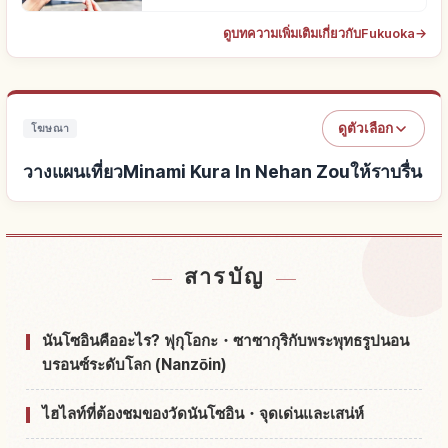
ดูบทความเพิ่มเติมเกี่ยวกับFukuoka
→
ดูตัวเลือก
โฆษณา
วางแผนเที่ยวMinami Kura In Nehan Zouให้ราบรื่น
หาที่พักใกล้Minami Kura In Nehan Zou
↗
สารบัญ
หากิจกรรมในMinami Kura In Nehan Zou
↗
นันโซอินคืออะไร? ฟุกุโอกะ・ซาซากุริกับพระพุทธรูปนอน
บรอนซ์ระดับโลก (Nanzōin)
ไฮไลท์ที่ต้องชมของวัดนันโซอิน・จุดเด่นและเสน่ห์