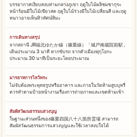
บรรยากาศเงียบสงบท่ามกลางภูเขา ฤดูใบไม้ผลิชมซากุระ
หน้าร้อนมีใบไม้เขียวสด ฤดูใบไม้ร่วงมีใบไม้เปลี่ยนสี และฤดู
หนาวอาจเห็นทิวทัศน์หิมะ
การเดินทางสรุป
จากสถานี JR福北ゆたか線（篠栗線）「城戸南蔵院前駅」
เดินประมาณ 3 นาที หากขับรถ จากตัวเมืองฟุกุโอกะ
ประมาณ 30 นาทีเป็นระยะโดยประมาณ
มารยาทการไหว้พระ
ไม่จับต้องพระพุทธรูปหรืออาคาร และภายในวัดห้ามสูบบุหรี่
ควรทำตามป้ายหน้างานเรื่องการถ่ายภาพและเขตห้ามเข้า
สัมผัสวัฒนธรรมแสวงบุญ
ในฐานะส่วนหนึ่งของ篠栗四国八十八箇所霊場 สามารถ
สัมผัสวัฒนธรรมการแสวงบุญและใช้เวลาสงบใจได้