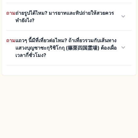
ถาม
ถ่ายรูปได้ไหม? มารยาทและทิปถ่ายให้สวยควร
keyboard_arrow_down
ทำยังไง?
ถาม
แถวๆ นี้มีที่เที่ยวต่อไหม? ถ้าเที่ยวรวมกับเส้นทาง
keyboard_arrow_down
แสวงบุญซาซะกุริชิโกกุ (篠栗四国霊場) ต้องเผื่อ
เวลากี่ชั่วโมง?