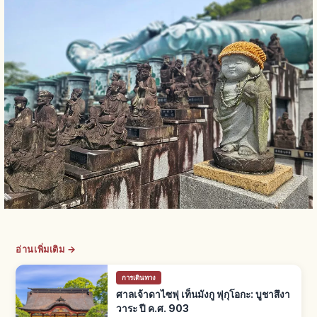
อ่านเพิ่มเติม →
การเดินทาง
ศาลเจ้าดาไซฟุ เท็นมังกู ฟุกุโอกะ: บูชาสึงา
วาระ ปี ค.ศ. 903