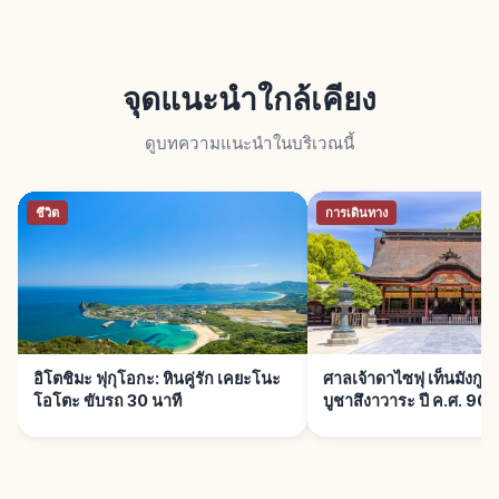
จุดแนะนำใกล้เคียง
ดูบทความแนะนำในบริเวณนี้
ชีวิต
การเดินทาง
อิโตชิมะ ฟุกุโอกะ: หินคู่รัก เคยะโนะ
ศาลเจ้าดาไซฟุ เท็นมังกู ฟ
โอโตะ ขับรถ 30 นาที
บูชาสึงาวาระ ปี ค.ศ. 903