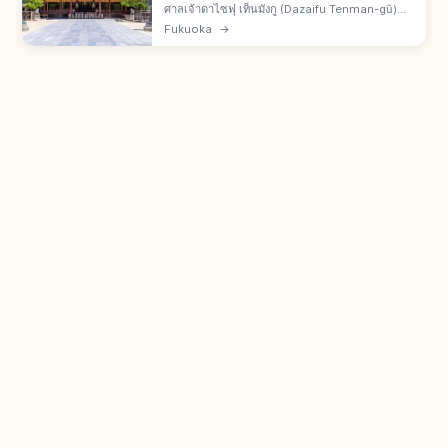
ศาลเจ้าดาไซฟุ เท็นมังกู (Dazaifu Tenman-gū)
เมืองดาไซฟุ จ.ฟุกุโอกะ ศาลเจ้าหลักสูงสุดของเครือ
Fukuoka
→
เท็นมังกูทั่วประเทศ บูชาสึงาวาระ โนะ มิจิซาเนะ เทพ
การเรียน ค.ศ. 903