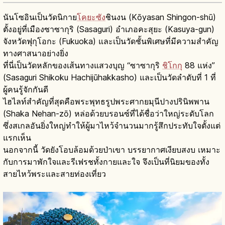
นันโซอินเป็นวัดนิกาย
โคยะซัง
ชินงน (Kōyasan Shingon-shū)
ตั้งอยู่ที่เมืองซาซากุริ (Sasaguri) อำเภอคะสุยะ (Kasuya-gun)
จังหวัดฟุกุโอกะ (Fukuoka) และเป็นวัดชั้นพิเศษที่มีความสำคัญ
ทางศาสนาอย่างยิ่ง
ที่นี่เป็นวัดหลักของเส้นทางแสวงบุญ “ซาซากุริ
ชิโกกุ
88 แห่ง”
(Sasaguri Shikoku Hachijūhakkasho) และเป็นวัดลำดับที่ 1 ที่
ผู้คนรู้จักกันดี
ไฮไลท์สำคัญที่สุดคือพระพุทธรูปพระศากยมุนีปางปรินิพพาน
(Shaka Nehan-zō) หล่อด้วยบรอนซ์ที่ได้ชื่อว่าใหญ่ระดับโลก
ซึ่งสเกลอันยิ่งใหญ่ทำให้ผู้มาไหว้จำนวนมากรู้สึกประทับใจตั้งแต่
แรกเห็น
นอกจากนี้ วัดยังโอบล้อมด้วยป่าเขา บรรยากาศเงียบสงบ เหมาะ
กับการมาพักใจและรีเฟรชทั้งกายและใจ จึงเป็นที่นิยมของทั้ง
สายไหว้พระและสายท่องเที่ยว