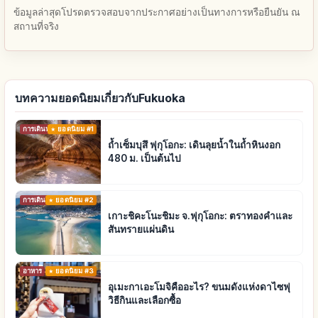
ข้อมูลล่าสุดโปรดตรวจสอบจากประกาศอย่างเป็นทางการหรือยืนยัน ณ
สถานที่จริง
บทความยอดนิยมเกี่ยวกับFukuoka
การเดินทาง
ยอดนิยม #1
ถ้ำเซ็มบุสึ ฟุกุโอกะ: เดินลุยน้ำในถ้ำหินงอก
480 ม. เป็นต้นไป
การเดินทาง
ยอดนิยม #2
เกาะชิคะโนะชิมะ จ.ฟุกุโอกะ: ตราทองคำและ
สันทรายแผ่นดิน
อาหาร
ยอดนิยม #3
อุเมะกาเอะโมจิคืออะไร? ขนมดังแห่งดาไซฟุ
วิธีกินและเลือกซื้อ