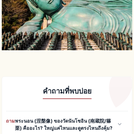
คำถามที่พบบ่อย
ถาม
พระนอน (涅槃像) ของวัดนันโซอิน (南蔵院/篠
keyboard_arrow_down
栗) คืออะไร? ใหญ่แค่ไหนและดูตรงไหนถึงคุ้ม?