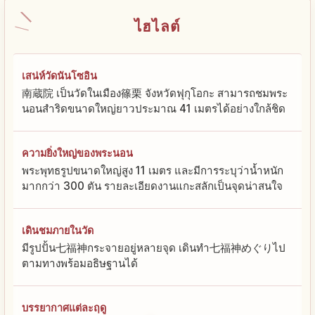
ไฮไลต์
เสน่ห์วัดนันโซอิน
南蔵院 เป็นวัดในเมือง篠栗 จังหวัดฟุกุโอกะ สามารถชมพระ
นอนสำริดขนาดใหญ่ยาวประมาณ 41 เมตรได้อย่างใกล้ชิด
ความยิ่งใหญ่ของพระนอน
พระพุทธรูปขนาดใหญ่สูง 11 เมตร และมีการระบุว่าน้ำหนัก
มากกว่า 300 ตัน รายละเอียดงานแกะสลักเป็นจุดน่าสนใจ
เดินชมภายในวัด
มีรูปปั้น七福神กระจายอยู่หลายจุด เดินทำ七福神めぐりไป
ตามทางพร้อมอธิษฐานได้
บรรยากาศแต่ละฤดู