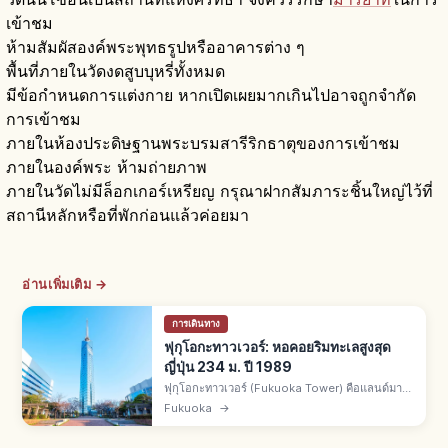
เข้าชม
ห้ามสัมผัสองค์พระพุทธรูปหรืออาคารต่าง ๆ
พื้นที่ภายในวัดงดสูบบุหรี่ทั้งหมด
มีข้อกำหนดการแต่งกาย หากเปิดเผยมากเกินไปอาจถูกจำกัด
การเข้าชม
ภายในห้องประดิษฐานพระบรมสารีริกธาตุของการเข้าชม
ภายในองค์พระ ห้ามถ่ายภาพ
ภายในวัดไม่มีล็อกเกอร์เหรียญ กรุณาฝากสัมภาระชิ้นใหญ่ไว้ที่
สถานีหลักหรือที่พักก่อนแล้วค่อยมา
อ่านเพิ่มเติม →
การเดินทาง
ฟุกุโอกะทาวเวอร์: หอคอยริมทะเลสูงสุด
ญี่ปุ่น 234 ม. ปี 1989
ฟุกุโอกะทาวเวอร์ (Fukuoka Tower) คือแลนด์มาร์
กย่านซีไซด์โมโมจิ เขตซาวาระ ฟุกุโอกะ สูง 234 ม.
Fukuoka
→
หอคอยริมทะเลสูงสุดของญี่ปุ่น สร้างปี 1989 SKY
View 123 สูง 123 ม.