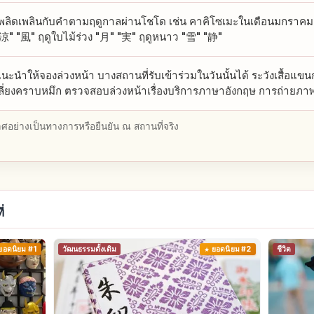
พลิดเพลินกับคำตามฤดูกาลผ่านโชโด เช่น คาคิโซเมะในเดือนมกราคม ฤ
涼" "風" ฤดูใบไม้ร่วง "月" "実" ฤดูหนาว "雪" "静"
นะนำให้จองล่วงหน้า บางสถานที่รับเข้าร่วมในวันนั้นได้ ระวังเสื้อแขนกว
ลี่ยงคราบหมึก ตรวจสอบล่วงหน้าเรื่องบริการภาษาอังกฤษ การถ่าย
อย่างเป็นทางการหรือยืนยัน ณ สถานที่จริง
่
ยอดนิยม #1
วัฒนธรรมดั้งเดิม
ยอดนิยม #2
ชีวิต