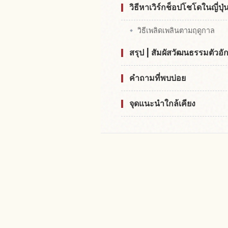
วิธีหาเวิร์กช็อปโชโดในญี่ปุ่
วิธีเพลิดเพลินตามฤดูกาล
สรุป | สัมผัสวัฒนธรรมตัวอ
คำถามที่พบบ่อย
จุดแนะนำใกล้เคียง