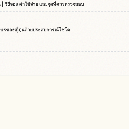
น | วิธีจอง ค่าใช้จ่าย และจุดที่ควรตรวจสอบ
ักษรของญี่ปุ่นด้วยประสบการณ์โชโด