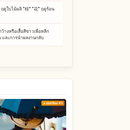
ดูใบไม้ผลิ "桜" "花" ฤดูร้อน
้างหรือเสื้อสีขาวเพื่อหลีก
ภาพ และการนำผลงานกลับ
ยอดนิยม #3