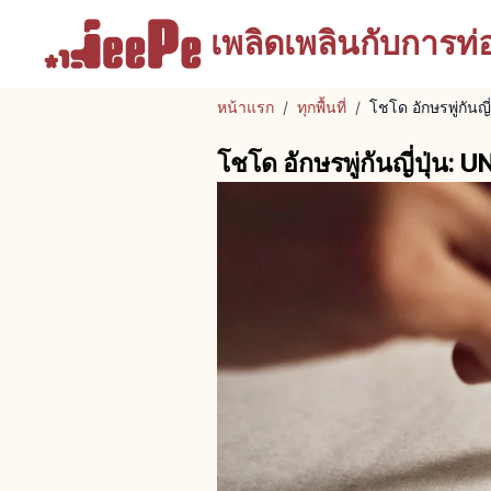
เพลิดเพลินกับ
การท่อง
หน้าแรก
/
ทุกพื้นที่
/
โชโด อักษรพู่กัน
โชโด อักษรพู่กันญี่ปุ่น