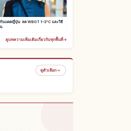
มกันแดดญี่ปุ่น: ลด WBGT 1–3°C และวิธี
อน
ดูบทความเพิ่มเติมเกี่ยวกับทุกพื้นที่
→
ดูตัวเลือก
ในญี่ปุ่น
↗