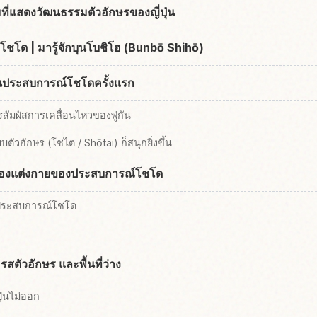
มที่แสดงวัฒนธรรมตัวอักษรของญี่ปุ่น
โชโด | มารู้จักบุนโบชิโฮ (Bunbō Shihō)
้ในประสบการณ์โชโดครั้งแรก
สัมผัสการเคลื่อนไหวของพู่กัน
ัวอักษร (โชไต / Shōtai) ก็สนุกยิ่งขึ้น
เครื่องแต่งกายของประสบการณ์โชโด
ประสบการณ์โชโด
สตัวอักษร และพื้นที่ว่าง
ุ่นไม่ออก