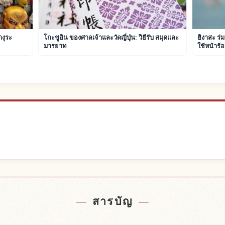
างุระ
โกะชูอิน ของศาลเจ้าและวัดญี่ปุ่น: วิธีรับ สมุดและ
ฮิงาสะ ร่
มารยาท
ใช้หน้าร้
้ญี่ปุ่น
หากิจกรรม
↗
สารบัญ