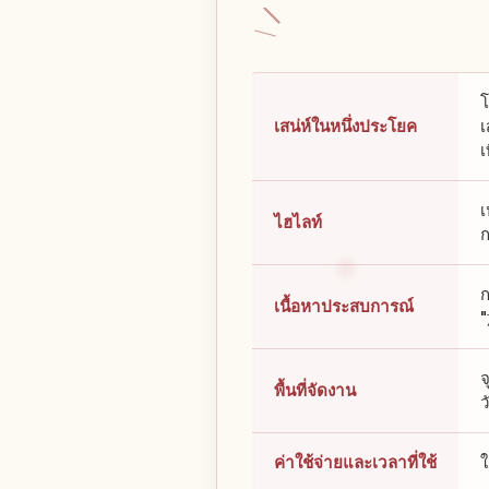
โ
เสน่ห์ในหนึ่งประโยค
เ
เ
เ
ไฮไลท์
ก
ก
เนื้อหาประสบการณ์
"
จ
พื้นที่จัดงาน
ว
ค่าใช้จ่ายและเวลาที่ใช้
ใ