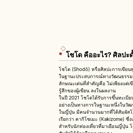
โชโด คืออะไร? ศิลปะดั
โชโด (Shodō) หรือศิลปะการเขียนพู่ก
ในฐานะประสบการณ์ทางวัฒนธรรมที่สา
ลักษณะเด่นที่สำคัญคือ ไม่เพียงแต่เ
รู้สึกของผู้เขียน ลงในผลงาน
ในปี 2021 โชโดได้รับการขึ้นทะเบี
อย่างเป็นทางการในฐานะหนึ่งในวัฒน
ในญี่ปุ่น มีคนจำนวนมากที่ได้สัมผั
เรียกว่า คากิโซเมะ (Kakizome) ซึ่งเป
สำหรับนักท่องเที่ยวที่มาเยือนญี่ปุ