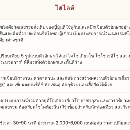
ไฮไลต์
ชโดคือวัฒนธรรมดั้งเดิมของญี่ปุ่นที่ใช้พู่กันและหมึกเขียนตัวอักษร
ส้นและพื้นที่ว่างสะท้อนจิตใจของผู้เขียน เป็นประสบการณ์วัฒนธรรมที่
ที่ยวต่างชาติ
ปรียบเทียบ 5 รูปแบบตัวอักษร ได้แก่ ไคโช เกียวโช โซโช เรอิโช และ
ระบวนการ" ที่ลิ้มรสทั้งตัวอักษรและพื้นที่ว่าง
ารเขียนฮิรางานะ คาตาคานะ และคันจิ การสร้างผลงานตัวอักษรเดี่ยวเ
旅" และเขียนลงบนชิคิชิ พัดเซนสุ พัดอุชิวะ และเสื้อยืดได้ด้วย
ุดประสบการณ์รวมตัวอยู่ที่โตเกียว เกียวโต อาซากุสะ และอาราชิยามะ
ัฒนธรรม ห้องเรียนโชโดท้องถิ่น เวิร์กช็อปสำหรับนักท่องเที่ยว และก
ช้เวลา 30-90 นาที ประมาณ 2,000-6,000 เยนต่อคน ราคาเปลี่ยนแปล