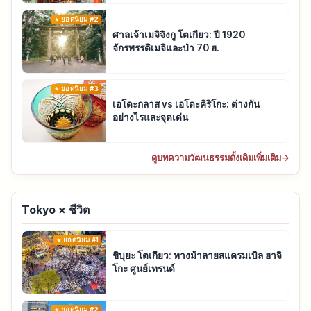
ยอดนิยม #2
ศาลเจ้าเมจิจิงกู โตเกียว: ปี 1920
จักรพรรดิเมจิและป่า 70 ฮ.
ยอดนิยม #3
เอโดะกลาส vs เอโดะคิริโกะ: ต่างกัน
อย่างไรและจุดเด่น
ดูบทความวัฒนธรรมดั้งเดิมเพิ่มเติม
→
Tokyo × ชีวิต
ยอดนิยม #1
ชิบุยะ โตเกียว: ทางม้าลายสแครมเบิล ฮาจิ
โกะ ศูนย์เทรนด์
ยอดนิยม #2