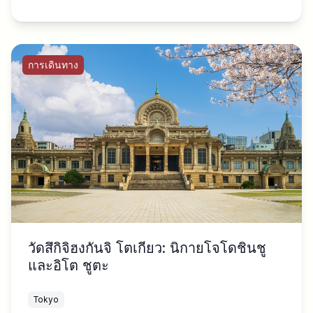
การเดินทาง
วัดสึกิจิฮงกันจิ โตเกียว: นิกายโจโดชินชู
และอิโต ชูตะ
Tokyo