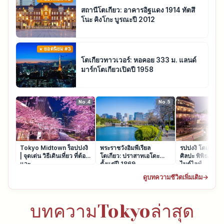
สถานีโตเกียว: อาคารอิฐแดง 1914 ทัตสึ
โนะ คิงโกะ บูรณะปี 2012
ยอดนิยม #3
โตเกียวทาวเวอร์: หอคอย 333 ม. แลนด์
มาร์กโตเกียวเปิดปี 1958
No.4
No.5
Tokyo Midtown ร็อปปงงิ
พระราชวังอิมพีเรียล
รปปงงิ โตเกียว: 
| จุดเด่น วิธีเดินเที่ยว ที่ต้อง
โตเกียว: ปราสาทเอโดะ
ศิลปะ พิพิธภัณฑ์
แวะ
ตั้งแต่ปี 1869
ไนต์ไลฟ์
ดูบทความชีวิตเพิ่มเติม
→
บทความTokyoล่าสุด