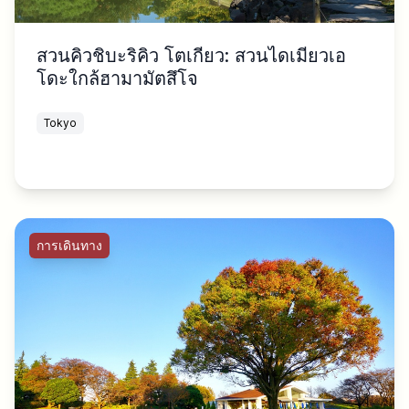
สวนคิวชิบะริคิว โตเกียว: สวนไดเมียวเอ
โดะใกล้ฮามามัตสึโจ
Tokyo
การเดินทาง