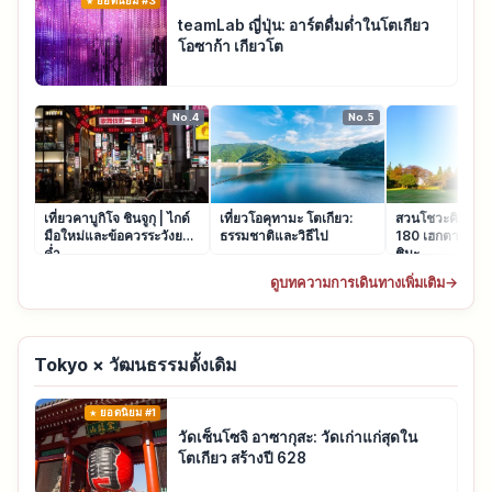
ยอดนิยม #3
teamLab ญี่ปุ่น: อาร์ตดื่มด่ำในโตเกียว
โอซาก้า เกียวโต
No.4
No.5
เที่ยวคาบูกิโจ ชินจูกุ | ไกด์
เที่ยวโอคุทามะ โตเกียว:
สวนโชวะคิเน็น โ
มือใหม่และข้อควรระวังยาม
ธรรมชาติและวิธีไป
180 เฮกตาร์ทาจ
ค่ำ
ชิมะ
ดูบทความการเดินทางเพิ่มเติม
→
Tokyo × วัฒนธรรมดั้งเดิม
ยอดนิยม #1
วัดเซ็นโซจิ อาซากุสะ: วัดเก่าแก่สุดใน
โตเกียว สร้างปี 628