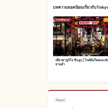
บทความยอดนิยมเกี่ยวกับToky
การเดินทาง
เที่ยวคาบูกิโจ ชินจูกุ | ไกด์มือใหม่และข
ยามค่ำ
โฆษณา