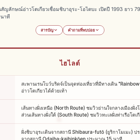
ญลักษณ์อ่าวโตเกียวเชื่อมชิบาอุระ-โอไดบะ เปิดปี 1993 ยาว 79
 นาที
สารบัญ
คำถามที่พบบ่อย
ไฮไลต์
สะพานเรนโบว์บริดจ์เป็นจุดท่องเที่ยวที่มีทางเดิน "Rainb
อ่าวโตเกียวได้ด้วยเท้า
เส้นทางฝั่งเหนือ (North Route) ชมวิวย่านใจกลางเมืองฝั่
ส่วนเส้นทางฝั่งใต้ (South Route) ชมวิวทะเลฝั่งท่าเรือโต
ฝั่งชิบาอุระเดินจากสถานี Shibaura-futō (ยูริกาโมเมะ) ป
จากสถานี Odaiba-kaihinkōen ประมาณ 15 นาที