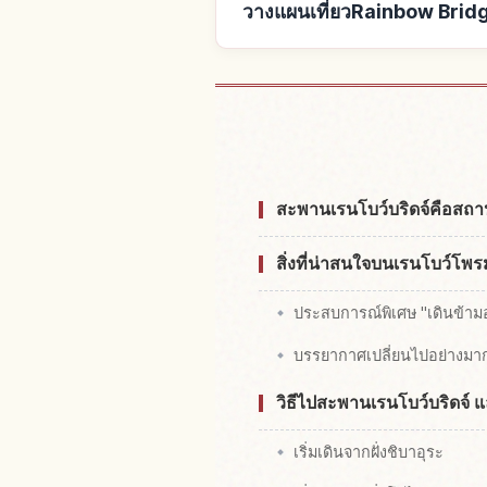
วางแผนเที่ยวRainbow Bridge
หาที่พักใกล้Ra
สะพานเรนโบว์บริดจ์คือสถาน
สิ่งที่น่าสนใจบนเรนโบว์โพร
ประสบการณ์พิเศษ "เดินข้ามอ
บรรยากาศเปลี่ยนไปอย่างมาก
วิธีไปสะพานเรนโบว์บริดจ์ แล
เริ่มเดินจากฝั่งชิบาอุระ