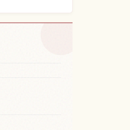
ainbow Bridge
↗