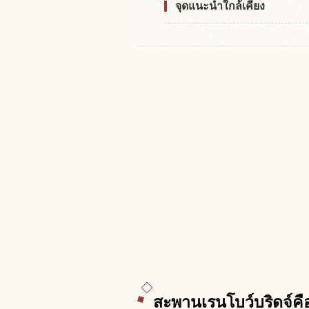
จุดแนะนำใกล้เคียง
สะพานเรนโบว์บริดจ์คื