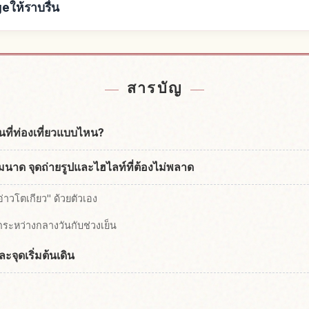
ให้ราบรื่น
inbow Bridge
หากิจกรรมในR
↗
สารบัญ
ที่ท่องเที่ยวแบบไหน?
มนาด จุดถ่ายรูปและไฮไลท์ที่ต้องไม่พลาด
่าวโตเกียว" ด้วยตัวเอง
ระหว่างกลางวันกับช่วงเย็น
ะจุดเริ่มต้นเดิน