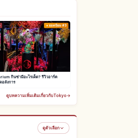
ง
ยอดนิยม #3
ium กินซ่ามีอะไรเด็ด? รีวิวอาร์ต
ดอลังการ
ดูบทความเพิ่มเติมเกี่ยวกับTokyo
→
ดูตัวเลือก