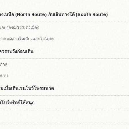
งเหนือ (North Route) กับเส้นทางใต้ (South Route)
ยากชมวิวฝั่งตัวเมือง
อยากชมอ่าวโตเกียวและโอไดบะ
ควรระวังก่อนเดิน
ูกาล
ทราบ
ียมเมื่อเดินเรนโบว์โพรมนาด
โบว์บริดจ์ให้สนุก