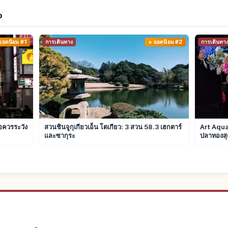
o
ยอดนิยม #1
การเดินทาง
ยอดนิยม #2
การเดินทา
้อควรระวัง
สวนชินจูกุเกียวเอ็น โตเกียว: 3 สวน 58.3 เฮกตาร์
Art Aquar
และซากุระ
ปลาทองสุ