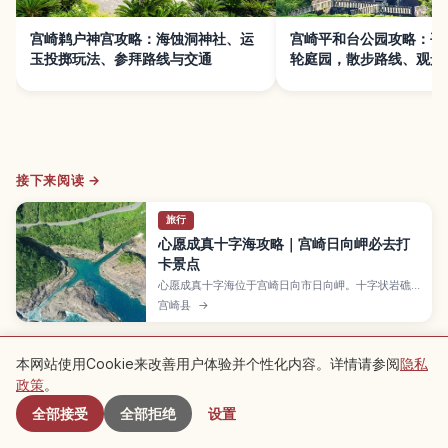
宫崎鹈户神宫攻略：海蚀洞神社、运
宫崎平和台公园攻略：平
玉投掷玩法、参拜路线与交通
轮庭园，散步路线、观景
法
接下来阅读 →
旅行
心愿成真十字海攻略｜宫崎日向岬必去打
卡景点
心愿成真十字海位于宫崎日向市日向岬。十字状岩礁
与旁边岩石组成"叶"字，搭配展望台许愿钟必去打
宫崎县
→
卡。介绍周边景点、最佳观景方式与游览要点，新手
也能轻松游览。
本网站使用Cookie来改善用户体验并个性化内容。详情请参阅
隐私
附近景点
※ 文章内容基于撰写时的信息，可能与当前情况有所不同。此外，我们不保证所发
政策
。
布内容的准确性和完整性，敬请谅解。
广告
本文可能包含广告（联盟链接），通过链接完成预订时本站可能获得佣
全部接受
全部拒绝
设置
金。