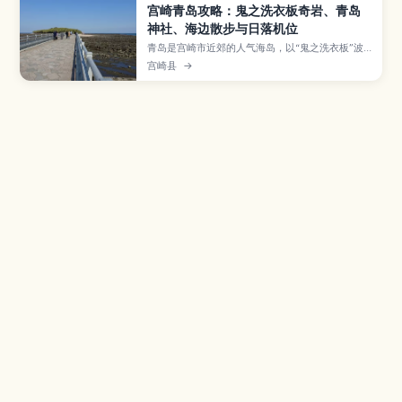
宫崎青岛攻略：鬼之洗衣板奇岩、青岛
神社、海边散步与日落机位
青岛是宫崎市近郊的人气海岛，以“鬼之洗衣板”波
纹奇岩和青岛神社闻名，氛围轻松好走。本文整理
宫崎县
→
环岛散步路线、海滩与日落观赏点、拍照机位、交
通方式，以及与日南海岸一日游的搭配建议。