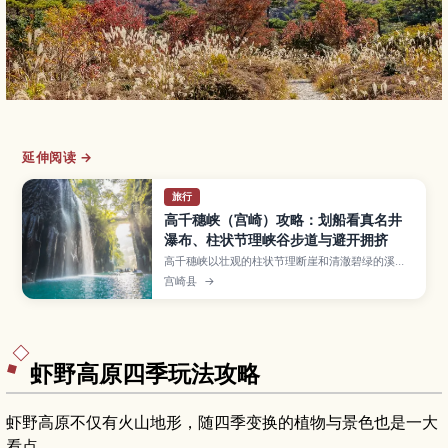
延伸阅读 →
旅行
高千穗峡（宫崎）攻略：划船看真名井
瀑布、柱状节理峡谷步道与避开拥挤
高千穗峡以壮观的柱状节理断崖和清澈碧绿的溪谷
景色闻名，是九州必去的自然名所。本文介绍真名
宫崎县
→
井瀑布划船体验与预约要点、步道观景路线、建议
停留时间、最佳季节与避开人潮的时间选择，以及
交通方式。
虾野高原四季玩法攻略
虾野高原不仅有火山地形，随四季变换的植物与景色也是一大
看点。