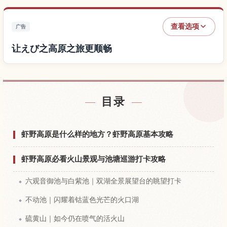
查看选项
广告
让えび之高原之旅更顺畅
查找えび之高原附近的酒店
↗
目录
查找えび之高原的体验
↗
虾野高原是什么样的地方？虾野高原基本攻略
虾野高原必看火山景观与池塘巡游打卡攻略
六观音御池与白紫池｜双湖全景展望台的眺望打卡
不动池｜闪耀着钴蓝色光芒的火口湖
硫黄山｜如今仍在喷气的活火山