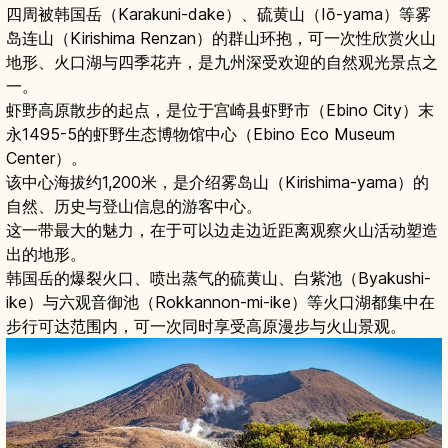
四周被韩国岳（Karakuni-dake）、硫黄山（Iō-yama）等雾
岛连山（Kirishima Renzan）的群山环抱，可一次性欣赏火山
地形、火口湖与四季花卉，是九州深受欢迎的自然观光景点之
一。
虾野高原散步的起点，是位于宫崎县虾野市（Ebino City）末
永1495-5的虾野生态博物馆中心（Ebino Eco Museum
Center）。
该中心海拔约1,200米，是介绍雾岛山（Kirishima-yama）的
自然、历史与登山信息的游客中心。
这一带最大的魅力，在于可以边走边近距离观察火山活动塑造
出的地形。
韩国岳的爆裂火口、喷出蒸气的硫黄山、白紫池（Byakushi-
ike）与六观音御池（Rokkannon-mi-ike）等火口湖都集中在
步行可达范围内，可一次同时享受高原漫步与火山景观。