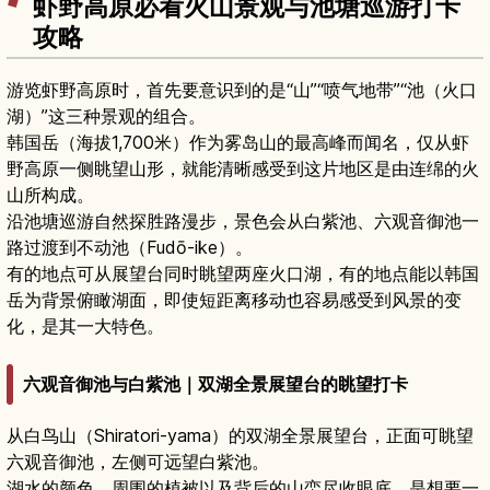
虾野高原必看火山景观与池塘巡游打卡
攻略
游览虾野高原时，首先要意识到的是“山”“喷气地带”“池（火口
湖）”这三种景观的组合。
韩国岳（海拔1,700米）作为雾岛山的最高峰而闻名，仅从虾
野高原一侧眺望山形，就能清晰感受到这片地区是由连绵的火
山所构成。
沿池塘巡游自然探胜路漫步，景色会从白紫池、六观音御池一
路过渡到不动池（Fudō-ike）。
有的地点可从展望台同时眺望两座火口湖，有的地点能以韩国
岳为背景俯瞰湖面，即使短距离移动也容易感受到风景的变
化，是其一大特色。
六观音御池与白紫池｜双湖全景展望台的眺望打卡
从白鸟山（Shiratori-yama）的双湖全景展望台，正面可眺望
六观音御池，左侧可远望白紫池。
湖水的颜色、周围的植被以及背后的山峦尽收眼底，是想要一