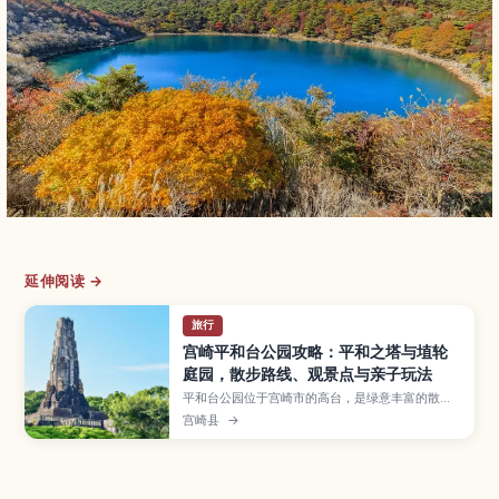
延伸阅读 →
旅行
宫崎平和台公园攻略：平和之塔与埴轮
庭园，散步路线、观景点与亲子玩法
平和台公园位于宫崎市的高台，是绿意丰富的散步
好去处，以“平和之塔”和埴轮庭园闻名。本文整理
宫崎县
→
公园看点、观景与拍照位置、轻松步道与亲子体
验，并介绍交通方式及与市区周边景点的顺游建
议。