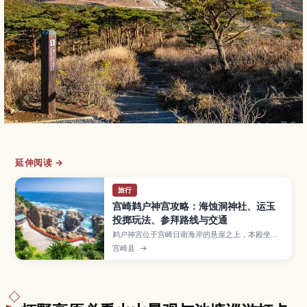
延伸阅读 →
旅行
宫崎鹈户神宫攻略：海蚀洞神社、运玉
投掷玩法、参拜路线与交通
鹈户神宫位于宫崎日南海岸的悬崖之上，本殿坐落
在海蚀洞窟内，景色独特又充满神秘感。本文介绍
宫崎县
→
必看风景与拍照点、名物“运玉”投掷的玩法与技
巧、参拜流程和所需时间，以及交通方式与周边海
岸景点。