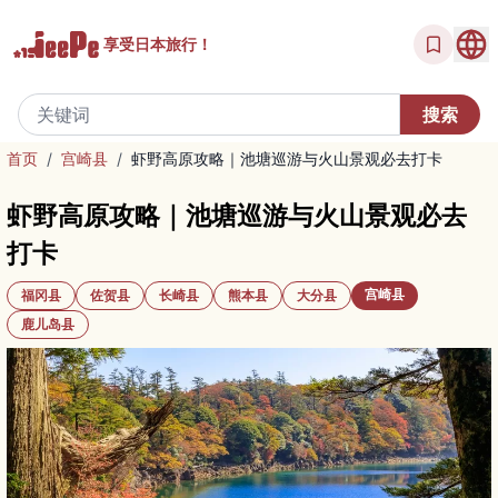
享受
日本旅行！
首页
/
宫崎县
/
虾野高原攻略｜池塘巡游与火山景观必去打卡
虾野高原攻略｜池塘巡游与火山景观必去
打卡
宫崎县
福冈县
佐贺县
长崎县
熊本县
大分县
鹿儿岛县