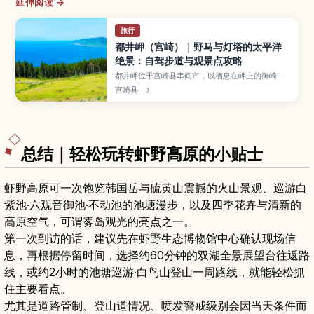
延伸阅读 →
旅行
都井岬（宫崎）｜野马与灯塔的太平洋
绝景：自驾步道与观景点攻略
都井岬位于宫崎县串间市，以栖息在岬上的御崎马
（野马）、白色灯塔和壮阔太平洋景色闻名。本文
宫崎县
→
整理必看观景点、轻松徒步路线、建议停留时间、
最佳观景时段、交通方式与周边顺游景点。
总结｜轻松玩转虾野高原的小贴士
虾野高原可一次饱览韩国岳与硫黄山震撼的火山景观、巡游白
紫池·六观音御池·不动池的池塘漫步，以及四季花卉与清新的
高原空气，可谓雾岛观光的亮点之一。
第一次到访的话，建议先在虾野生态博物馆中心确认现场信
息，再根据停留时间，选择约60分钟的双湖全景展望台往返路
线，或约2小时的池塘巡游·白鸟山登山一周路线，就能轻松抓
住主要看点。
尤其是道路管制、登山道情况、喷发警戒级别会因当天条件而