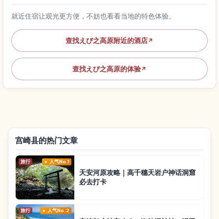
就近住宿让观光更方便，不妨也看看当地的特色体验。
查找えび之高原附近的酒店
↗
查找えび之高原的体验
↗
宫崎县的热门文章
旅行
人气No.1
天安河原攻略｜高千穗天岩户神话洞窟
必去打卡
旅行
人气No.2