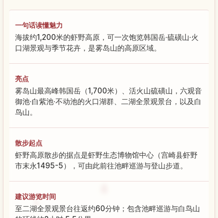
一句话读懂魅力
海拔约1,200米的虾野高原，可一次饱览韩国岳·硫磺山·火
口湖景观与季节花卉，是雾岛山的高原区域。
亮点
雾岛山最高峰韩国岳（1,700米）、活火山硫磺山，六观音
御池·白紫池·不动池的火口湖群、二湖全景观景台，以及白
鸟山。
散步起点
虾野高原散步的据点是虾野生态博物馆中心（宫崎县虾野
市末永1495-5），可由此前往池畔巡游与登山步道。
建议游览时间
至二湖全景观景台往返约60分钟；包含池畔巡游与白鸟山