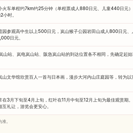
小火车单程约7km约25分钟（单程票成人880日元、儿童440日
约2小时。
庭园参观高中生以上500日元，岚山猴子公园岩田山成人800日元、
,000日元。
峨岚山站、岚电岚山站、阪急岚山站的到达位置各不相同，先确定起
。
岚山文华馆欣赏百人一首与日本画，漫步大河内山庄庭园等，转为以
常在3月下旬至4月上旬，红叶在11月中旬至12月上旬为最佳观赏期
相互礼让，游览会更安心。
为准。