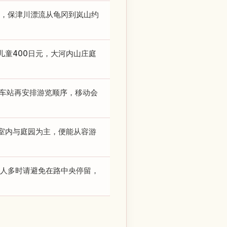
元），保津川漂流从龟冈到岚山约
儿童400日元，大河内山庄庭
始车站再安排游览顺序，移动会
室内与庭园为主，便能从容游
。人多时请避免在路中央停留，