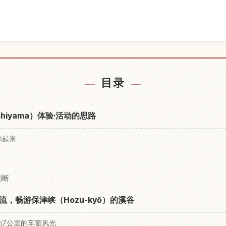
酒店
查找
↗
目录
shiyama）体验·活动的思路
加起来
判断
，畅游保津峡（Hozu-kyō）的溪谷
约7公里的车窗风光