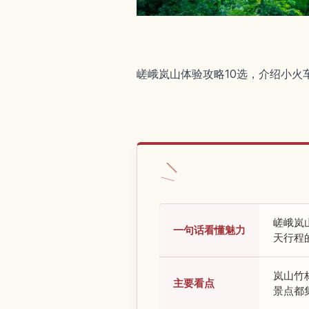
嵯峨岚山体验攻略10选，介绍小
嵯峨岚
一句话看懂魅力
天行程
岚山竹
主要看点
景点都