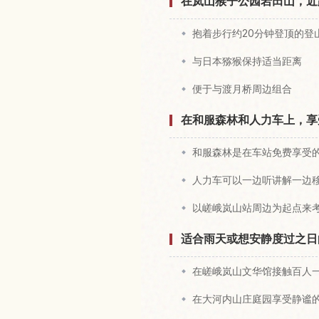
在岚山猴子公园岩田山，近
抱着步行约20分钟登顶的登
与日本猕猴保持适当距离
便于与渡月桥周边组合
在和服森林和人力车上，享
和服森林是在车站免费享受
人力车可以一边听讲解一边
以嵯峨岚山站周边为起点来
适合雨天或想安静度过之日
在嵯峨岚山文华馆接触百人
在大河内山庄庭园享受静谧