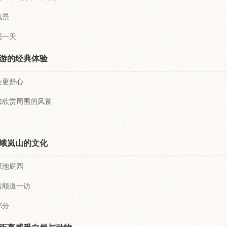
风景
同一天
游的经典体验
会更舒心
如欣赏周围的风景
峨岚山的文化
源池庭园
后顺道一访
部分