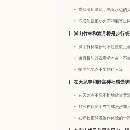
乘保津川漂流，贴近水边的
不必勉强把小火车和船塞进
岚山竹林和渡月桥是步行畅
岚山竹林漫步时不过度驻足
渡月桥与其说看桥本身，不
拍照的地点不要妨碍人流
在天龙寺和野宫神社感受嵯
在天龙寺不慌不忙地欣赏曹
野宫神社便于在竹林漫步前
在寺社把静谧当作体验的一