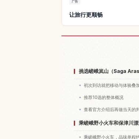
广告
让旅行更顺畅
查找
挑选嵯峨岚山（Saga Ara
初次到访就把移动与体验叠
推荐10选的整体概况
查看官方介绍后再做当天的
乘嵯峨野小火车和保津川漂流
乘嵯峨野小火车，品味单程