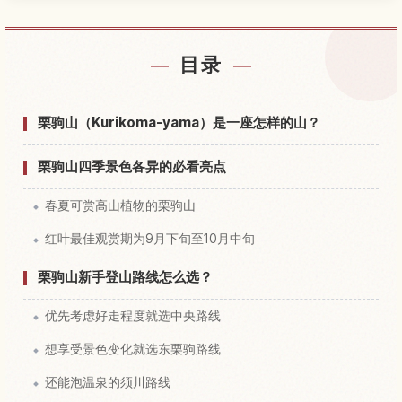
查找栗驹山附近的酒店
↗
目录
查找栗驹山的体验
↗
栗驹山（Kurikoma-yama）是一座怎样的山？
栗驹山四季景色各异的必看亮点
春夏可赏高山植物的栗驹山
红叶最佳观赏期为9月下旬至10月中旬
栗驹山新手登山路线怎么选？
优先考虑好走程度就选中央路线
想享受景色变化就选东栗驹路线
还能泡温泉的须川路线