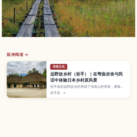
延伸阅读 →
传统文化
远野故乡村（岩手）｜在弯曲农舍与民
话中体验日本乡村原风景
岩手县的远野故乡村再现了传统山村景致，聚集了
茅草屋顶的曲り家与水车、田地等怀旧风景。游客
岩手县
→
可以参加手作工艺、乡土料理体验、农事体验和听
民间故事等活动，深入感受日本昔日乡村生活。本
文整理远野故乡村的主要看点、体验项目、适合造
访的季节、交通方式以及可与远野市内其他景点搭
配的行程建议。