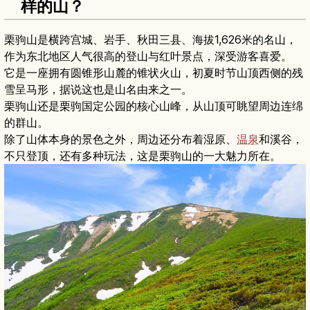
样的山？
栗驹山是横跨宫城、岩手、秋田三县、海拔1,626米的名山，
作为东北地区人气很高的登山与红叶景点，深受游客喜爱。
它是一座拥有圆锥形山麓的锥状火山，初夏时节山顶西侧的残
雪呈马形，据说这也是山名由来之一。
栗驹山还是栗驹国定公园的核心山峰，从山顶可眺望周边连绵
的群山。
除了山体本身的景色之外，周边还分布着湿原、
温泉
和溪谷，
不只登顶，还有多种玩法，这是栗驹山的一大魅力所在。