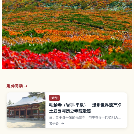
延伸阅读 →
旅行
毛越寺（岩手·平泉）｜漫步世界遗产净
土庭园与历史寺院遗迹
位于岩手县平泉的毛越寺，与中尊寺一同被列为世
界遗产，以再现极乐世界的净土庭园和广阔伽蓝遗
岩手县
→
迹闻名。本文介绍池泉庭园与堂塔遗址的看点、奥
州藤原氏的历史背景、春季新绿与秋日红叶等四季