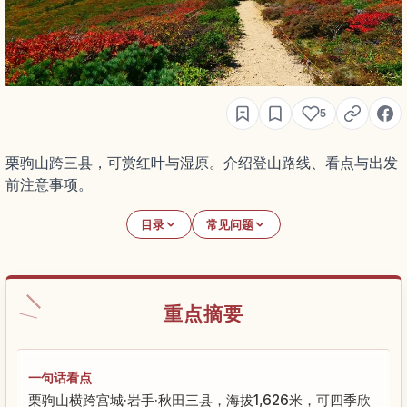
5
栗驹山跨三县，可赏红叶与湿原。介绍登山路线、看点与出发
前注意事项。
目录
常见问题
重点摘要
一句话看点
栗驹山横跨宫城·岩手·秋田三县，海拔1,626米，可四季欣