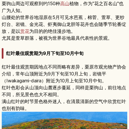
栗驹山周边可观察到约150种
高山
植物，作为"花之百名山"也
广为人知。
山腰处的世界谷地湿原在5月可见水芭蕉，棉菅、萱草、更纱
灯台、岩镜、金光花、虾夷御山龙胆等花卉也会随季节轮番绽
放，是以
赏花
为目的的绝佳漫步地。
尤其是萱草群落，被视为世界谷地最具代表性的景观。
红叶最佳观赏期为9月下旬至10月中旬
红叶最佳观赏期因地点不同而略有差异，栗原市观光物产协会
介绍，常年山顶附近为9月下旬至10月上旬，岩镜平
（Iwakagami-daira）附近为10月上旬至10月中旬。
红叶色彩会从山顶向山麓逐步蔓延，同样是栗驹山，前往地点
不同，所见景色也大不相同。
满山红叶的时节景色格外迷人，在清晨清新的空气中欣赏红叶
也别有韵味。