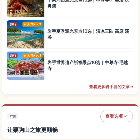
鼻溪
旅行
人气No.2
岩手夏季观光景点10选｜清凉三陆·高原·溪
谷
旅行
人气No.3
岩手世界遗产祈福景点10选｜中尊寺·毛越
寺
查看更多岩手县的文章
→
查看选项
广告
让栗驹山之旅更顺畅