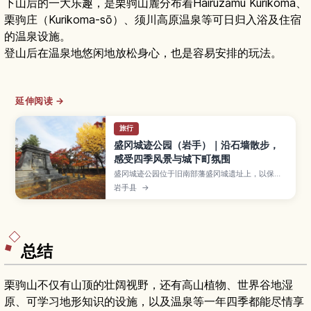
下山后的一大乐趣，是栗驹山麓分布着Hairuzāmu Kurikoma、
栗驹庄（Kurikoma-sō）、须川高原温泉等可日归入浴及住宿
的温泉设施。
登山后在温泉地悠闲地放松身心，也是容易安排的玩法。
延伸阅读 →
旅行
盛冈城迹公园（岩手）｜沿石墙散步，
感受四季风景与城下町氛围
盛冈城迹公园位于旧南部藩盛冈城遗址上，以保存
完好的石墙、樱花与红叶景色而成为市民休憩的热
岩手县
→
门公园。本文介绍盛冈城与南部家历史、公园内的
观景点与散步路线、樱花与红叶季节的游览要点，
以及从盛冈站出发的交通方式，并推荐可与市区咖
啡馆、河畔散步等行程搭配的游玩方案。
总结
栗驹山不仅有山顶的壮阔视野，还有高山植物、世界谷地湿
原、可学习地形知识的设施，以及温泉等一年四季都能尽情享