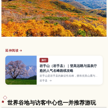
延伸阅读 →
旅行
岩手山（岩手县）｜登高远眺与温泉疗
愈的人气名峰路线攻略
岩手山是岩手县的象征性名峰，拥有优美山麓与丰
富自然步道，深受健行爱好者喜爱。本文介绍从网
岩手县
→
张温泉、松川温泉等地出发的代表性登山路线、依
体力选择适合的难度、山顶与途中展望点及高山植
物看点，并整理最佳登山季节、装备与安全须知，
以及下山后可顺游的温泉与从盛冈出发的交通方
式。
世界谷地与访客中心也一并推荐游玩