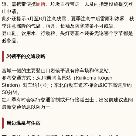
道、需携带便携
厕所
、垃圾自行带走，以及向指定设施提交登
山申请。
此外还提示5月至6月注意残雪，夏季注意午后雷雨和浓雾，秋
季注意骤降的气温，雨具、长袖及防寒装备不可或缺。
登山鞋、饮用水、行动粮、头灯等基本装备无论哪个季节都是
必备品。
岩镜平的交通攻略
宫城一侧的主要登山口岩镜平设有停车场和休息站。
参考交通方式：从JR栗驹高原站（Kurikoma-kōgen
Station）驾车约1小时；东北自动车道若柳金成IC下高速后约
50分钟。
红叶季有时会实行交通管制或开行接驳巴士，出发前建议查阅
最新交通信息以防万一。
周边温泉与住宿