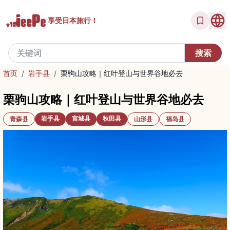
享受
日本旅行！
首页
/
岩手县
/
栗驹山攻略｜红叶登山与世界谷地必去
栗驹山攻略｜红叶登山与世界谷地必去
岩手县
宫城县
秋田县
青森县
山形县
福岛县