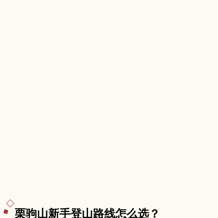
风景，以及开放时间、门票、交通方式，并提供与
中尊寺等周边景点搭配的一日游路线建议。
栗驹山新手登山路线怎么选？