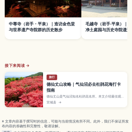
中尊寺（岩手・平泉）｜造访金色堂
毛越寺（岩手·平泉）｜
与世界遗产寺院群的历史散步
净土庭园与历史寺院遗迹
接下来阅读 →
旅行
德仙丈山攻略｜气仙沼必去杜鹃花海打卡
指南
德仙丈山是气仙沼知名杜鹃花名所。本文介绍最佳观
景点、登山路线与交通注意事项，帮助初次访客轻松
宫城县
→
规划行程。
※ 文章内容基于撰写时的信息，可能与当前情况有所不同。此外，我们不保证所发
布内容的准确性和完整性，敬请谅解。