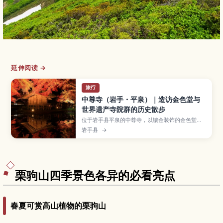
延伸阅读 →
旅行
中尊寺（岩手・平泉）｜造访金色堂与
世界遗产寺院群的历史散步
位于岩手县平泉的中尊寺，以镶金装饰的金色堂和
遍布山林间的诸多伽蓝而被列入世界遗产。本文介
岩手县
→
绍金色堂内部看点与奥州藤原氏的历史背景、通往
本堂的月见坂参道、春夏新绿与秋季红叶等四季风
景，以及参观时间、票价、交通方式与可与毛越寺
等周边景点串联的一日行程。
栗驹山四季景色各异的必看亮点
春夏可赏高山植物的栗驹山