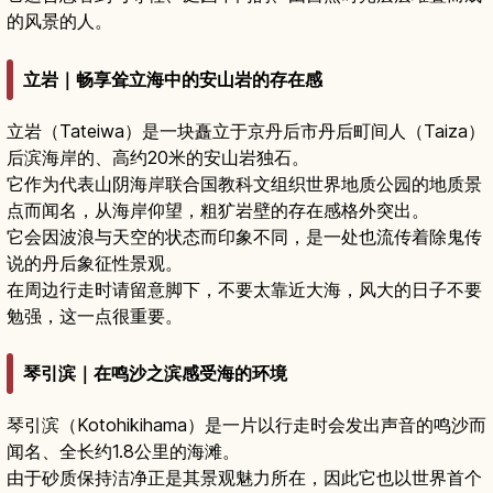
的风景的人。
立岩｜畅享耸立海中的安山岩的存在感
立岩（Tateiwa）是一块矗立于京丹后市丹后町间人（Taiza）
后滨海岸的、高约20米的安山岩独石。
它作为代表山阴海岸联合国教科文组织世界地质公园的地质景
点而闻名，从海岸仰望，粗犷岩壁的存在感格外突出。
它会因波浪与天空的状态而印象不同，是一处也流传着除鬼传
说的丹后象征性景观。
在周边行走时请留意脚下，不要太靠近大海，风大的日子不要
勉强，这一点很重要。
琴引滨｜在鸣沙之滨感受海的环境
琴引滨（Kotohikihama）是一片以行走时会发出声音的鸣沙而
闻名、全长约1.8公里的海滩。
由于砂质保持洁净正是其景观魅力所在，因此它也以世界首个