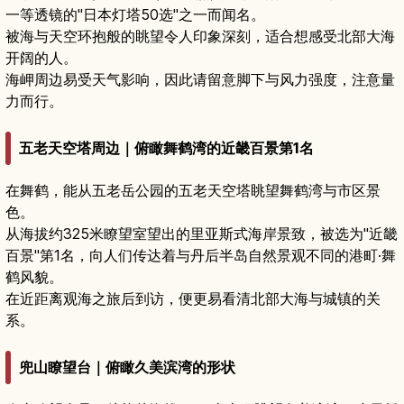
一等透镜的"日本灯塔50选"之一而闻名。
被海与天空环抱般的眺望令人印象深刻，适合想感受北部大海
开阔的人。
海岬周边易受天气影响，因此请留意脚下与风力强度，注意量
力而行。
五老天空塔周边｜俯瞰舞鹤湾的近畿百景第1名
在舞鹤，能从五老岳公园的五老天空塔眺望舞鹤湾与市区景
色。
从海拔约325米瞭望室望出的里亚斯式海岸景致，被选为"近畿
百景"第1名，向人们传达着与丹后半岛自然景观不同的港町·舞
鹤风貌。
在近距离观海之旅后到访，便更易看清北部大海与城镇的关
系。
兜山瞭望台｜俯瞰久美滨湾的形状