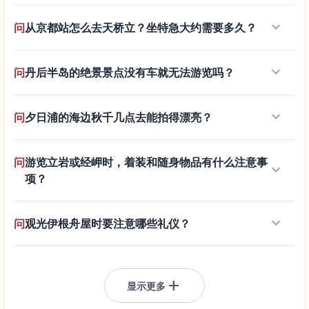
keyboard_arrow_down
问
从京都站怎么去天桥立？坐特急大约需要多久？
keyboard_arrow_down
问
丹后半岛的绝景景点没有车就无法游览吗？
keyboard_arrow_down
问
夕日浦的海边秋千几点去能拍得漂亮？
问
游览立岩或经岬时，着装和随身物品有什么注意事
keyboard_arrow_down
项？
keyboard_arrow_down
问
观光伊根舟屋时要注意哪些礼仪？
add
显示更多