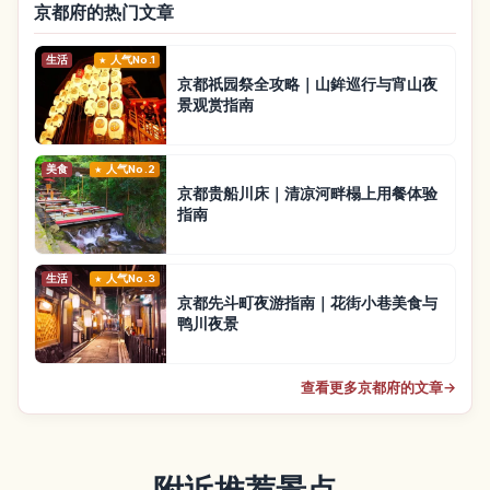
京都府的热门文章
生活
人气No.1
京都祇园祭全攻略｜山鉾巡行与宵山夜
景观赏指南
美食
人气No.2
京都贵船川床｜清凉河畔榻上用餐体验
指南
生活
人气No.3
京都先斗町夜游指南｜花街小巷美食与
鸭川夜景
查看更多京都府的文章
→