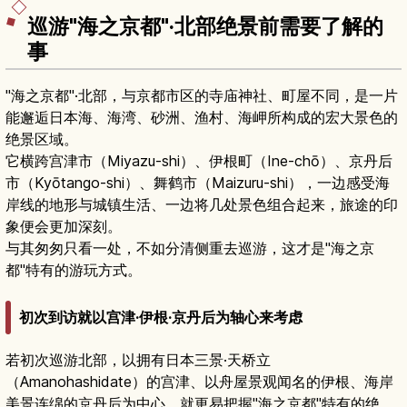
巡游"海之京都"·北部绝景前需要了解的
事
"海之京都"·北部，与京都市区的寺庙神社、町屋不同，是一片
能邂逅日本海、海湾、砂洲、渔村、海岬所构成的宏大景色的
绝景区域。
它横跨宫津市（Miyazu-shi）、伊根町（Ine-chō）、京丹后
市（Kyōtango-shi）、舞鹤市（Maizuru-shi），一边感受海
岸线的地形与城镇生活、一边将几处景色组合起来，旅途的印
象便会更加深刻。
与其匆匆只看一处，不如分清侧重去巡游，这才是"海之京
都"特有的游玩方式。
初次到访就以宫津·伊根·京丹后为轴心来考虑
若初次巡游北部，以拥有日本三景·天桥立
（Amanohashidate）的宫津、以舟屋景观闻名的伊根、海岸
美景连绵的京丹后为中心，就更易把握"海之京都"特有的绝