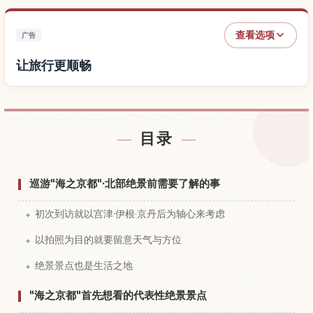
查看选项
广告
让旅行更顺畅
查找酒店
↗
目录
查找体验
↗
巡游"海之京都"·北部绝景前需要了解的事
初次到访就以宫津·伊根·京丹后为轴心来考虑
以拍照为目的就要留意天气与方位
绝景景点也是生活之地
"海之京都"首先想看的代表性绝景景点