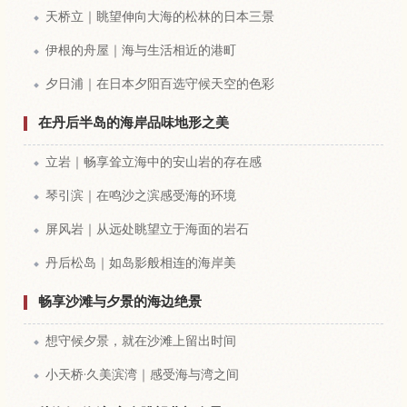
天桥立｜眺望伸向大海的松林的日本三景
伊根的舟屋｜海与生活相近的港町
夕日浦｜在日本夕阳百选守候天空的色彩
在丹后半岛的海岸品味地形之美
立岩｜畅享耸立海中的安山岩的存在感
琴引滨｜在鸣沙之滨感受海的环境
屏风岩｜从远处眺望立于海面的岩石
丹后松岛｜如岛影般相连的海岸美
畅享沙滩与夕景的海边绝景
想守候夕景，就在沙滩上留出时间
小天桥·久美滨湾｜感受海与湾之间