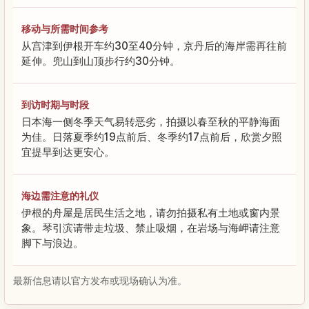
移动与所需时间参考
从宫津到伊根开车约30至40分钟，京丹后的海岸需再往前
延伸。兜山到山顶步行约30分钟。
到访时期与时段
日本海一侧冬季天气易转恶劣，拍摄以春至秋的平静海面
为佳。日落夏季约19点前后、冬季约17点前后，欣赏夕照
宜提早到达更安心。
海边需注意的礼仪
伊根的舟屋是居民生活之地，请勿拍摄私有土地或窗内景
象。琴引滨请带走垃圾、禁止吸烟，在岩场与海岬请注意
脚下与浪边。
最新信息请以官方发布或现场确认为准。