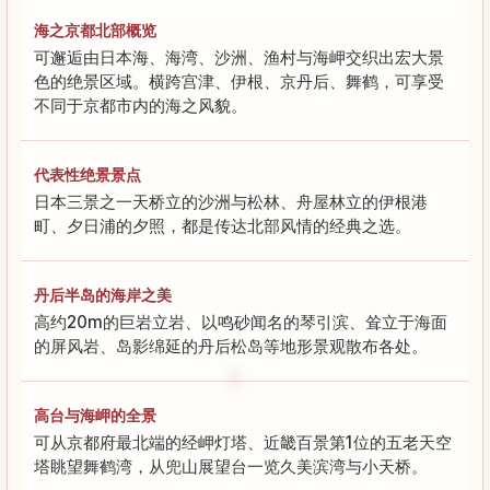
海之京都北部概览
可邂逅由日本海、海湾、沙洲、渔村与海岬交织出宏大景
色的绝景区域。横跨宫津、伊根、京丹后、舞鹤，可享受
不同于京都市内的海之风貌。
代表性绝景景点
日本三景之一天桥立的沙洲与松林、舟屋林立的伊根港
町、夕日浦的夕照，都是传达北部风情的经典之选。
丹后半岛的海岸之美
高约20m的巨岩立岩、以鸣砂闻名的琴引滨、耸立于海面
的屏风岩、岛影绵延的丹后松岛等地形景观散布各处。
高台与海岬的全景
可从京都府最北端的经岬灯塔、近畿百景第1位的五老天空
塔眺望舞鹤湾，从兜山展望台一览久美滨湾与小天桥。