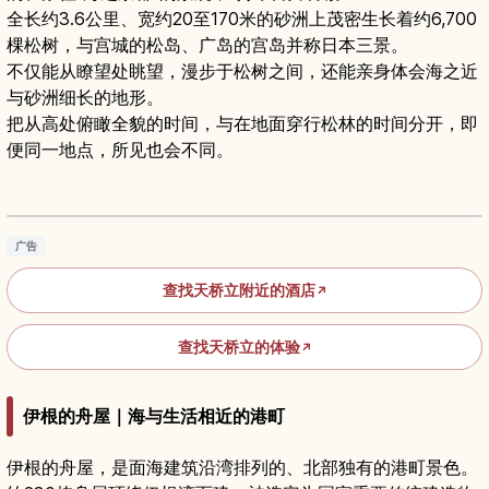
全长约3.6公里、宽约20至170米的砂洲上茂密生长着约6,700
棵松树，与宫城的松岛、广岛的宫岛并称日本三景。
不仅能从瞭望处眺望，漫步于松树之间，还能亲身体会海之近
与砂洲细长的地形。
把从高处俯瞰全貌的时间，与在地面穿行松林的时间分开，即
便同一地点，所见也会不同。
天桥立旅游指南｜京都日本三景之一的绝美沙洲
阅读文章
→
广告
查找天桥立附近的酒店
↗
查找天桥立的体验
↗
伊根的舟屋｜海与生活相近的港町
伊根的舟屋，是面海建筑沿湾排列的、北部独有的港町景色。