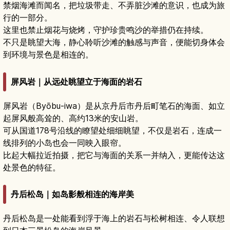
禁烟海滩而闻名，把垃圾带走、不弄脏沙滩的意识，也成为旅
行的一部分。
这里也禁止烟花与烧烤，守护珍贵鸣沙的举措仍在持续。
不只是眺望大海，静心聆听沙滩的触感与声音，便能切身体会
到环境与景色是相连的。
屏风岩｜从远处眺望立于海面的岩石
屏风岩（Byōbu-iwa）是从京丹后市丹后町笔石的海面、如立
起屏风般高耸的、高约13米的安山岩。
可从国道178号沿线的瞭望处细细眺望，不仅是岩石，连成一
线排列的小岛也会一同映入眼帘。
比起大幅拉近拍摄，把它与海面的关系一并纳入，更能传达这
处景色的特征。
丹后松岛｜如岛影般相连的海岸美
丹后松岛是一处能看到浮于海上的岩石与松树相连、令人联想