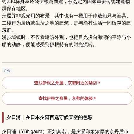
约230栋舟屋环绕伊根湾而建，被选定为国家重要传统建造物
群保存地区。
舟屋并非观光用的布景，其中也有一楼用于停放船只与渔具、
二楼作为居所或生活之地的建筑，是与渔村生活一同留存的建
筑群。
漫步城镇时，不仅看建筑外观，也把目光投向海湾的平静与小
船的动静，便能感受到伊根特有的时光流转。
京都伊根舟屋旅游指南｜海上木屋村、游船与住
宿体验
阅读文章
→
广告
查找伊根之舟屋，京都附近的酒店
↗
查找伊根之舟屋，京都的体验
↗
夕日浦｜在日本夕阳百选守候天空的色彩
夕日浦（Yūhigaura）正如其名，是夕景印象浓厚的京丹后市