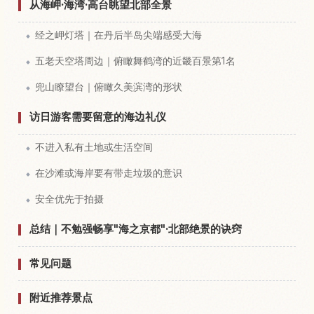
从海岬·海湾·高台眺望北部全景
经之岬灯塔｜在丹后半岛尖端感受大海
五老天空塔周边｜俯瞰舞鹤湾的近畿百景第1名
兜山瞭望台｜俯瞰久美滨湾的形状
访日游客需要留意的海边礼仪
不进入私有土地或生活空间
在沙滩或海岸要有带走垃圾的意识
安全优先于拍摄
总结｜不勉强畅享"海之京都"·北部绝景的诀窍
常见问题
附近推荐景点