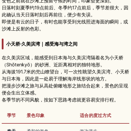
变色之前就在沙滩上预留守候的时间，印象会更深刻。
日落时刻夏季约19点前后、冬季约17点前后，季节差很大，因
此确认当天日落时刻后再前往，便少有失误。
即便是有云的日子，有时也能享受到光线照进海面的瞬间，或
沙滩上反射的色彩。
小天桥·久美滨湾｜感受海与湾之间
在久美滨区域，能感受到日本海与久美滨湾隔着名为小天桥
（Shōtenkyō）的砂洲、近距离相对的独特地形。
从海拔191.7米的兜山瞭望台，可一次性眺望久美滨湾、小天桥
与日本海，因此是一处易于理解海岸线形状的地方。
把漫步沙滩之旅与从高处俯瞰地形之旅结合起来，景色的呈现
便会生出立体感。
各季节的不同风貌，按如下思路考虑就更容易安排行程。
季节
景色印象
适合的度过方式