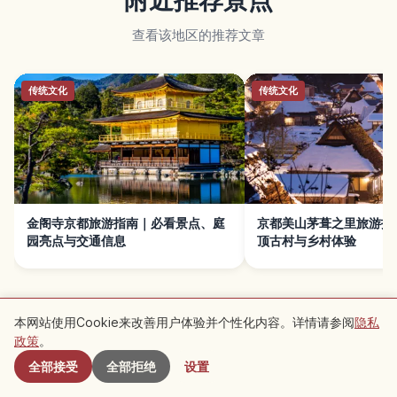
附近推荐景点
查看该地区的推荐文章
传统文化
传统文化
金阁寺京都旅游指南｜必看景点、庭
京都美山茅葺之里旅游指
园亮点与交通信息
顶古村与乡村体验
本网站使用Cookie来改善用户体验并个性化内容。详情请参阅
隐私
附近景点
政策
。
接下来阅读 →
全部接受
全部拒绝
设置
旅行