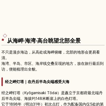
从海岬·海湾·高台眺望北部全景
不只是漫步海边，从高处或海岬俯瞰，北部的地形会更易看
清。
海湾、半岛、市区、海岸线交叠呈现的地方，放在旅行最后到
访，便能梳理出全貌。
经之岬灯塔｜在丹后半岛尖端感受大海
经之岬灯塔（Kyōgamisaki Tōdai）是矗立于京都府最北端丹
后半岛尖端、海拔约148米断崖上的白色灯塔。
它于1898年（明治31年）初次点灯，作为配备国内仅5处的第