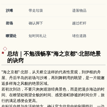
沙滩
带走垃圾
遗落物品
岩场
确认脚下
越过栏杆
瞭望处
短时间礼让
堵住道路
总结｜不勉强畅享"海之京都"·北部绝景
的诀窍
"海之京都"·北部，从天桥立这样的代表性景观，到伊根的舟
屋、丹后半岛的岩场与沙滩，再到舞鹤湾的眺望，是一片能邂
逅多样海之风貌的绝景区域。
若初次到访，不要只匆匆巡游经典景色，而是把漫步海边的时
间、在瞭望处眺望全貌的时间、感受港町静谧的时间分开，旅
行的满足感便会更高。
在贴近自然与生活的地方，确认官方信息中的利用指引，一边