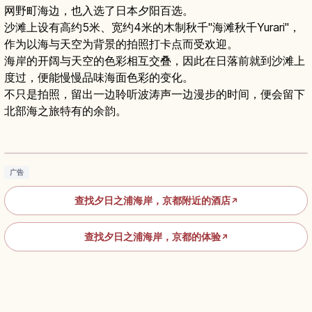
网野町海边，也入选了日本夕阳百选。
沙滩上设有高约5米、宽约4米的木制秋千"海滩秋千Yurari"，
作为以海与天空为背景的拍照打卡点而受欢迎。
海岸的开阔与天空的色彩相互交叠，因此在日落前就到沙滩上
度过，便能慢慢品味海面色彩的变化。
不只是拍照，留出一边聆听波涛声一边漫步的时间，便会留下
北部海之旅特有的余韵。
京都夕日浦海滩｜绝美夕阳与海边温泉度假的好
去处
阅读文章
→
广告
查找夕日之浦海岸，京都附近的酒店
↗
查找夕日之浦海岸，京都的体验
↗