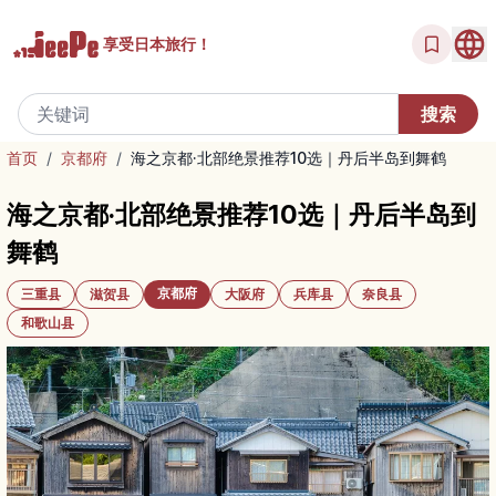
享受
日本旅行！
首页
/
京都府
/
海之京都·北部绝景推荐10选｜丹后半岛到舞鹤
海之京都·北部绝景推荐10选｜丹后半岛到
舞鹤
京都府
三重县
滋贺县
大阪府
兵库县
奈良县
和歌山县