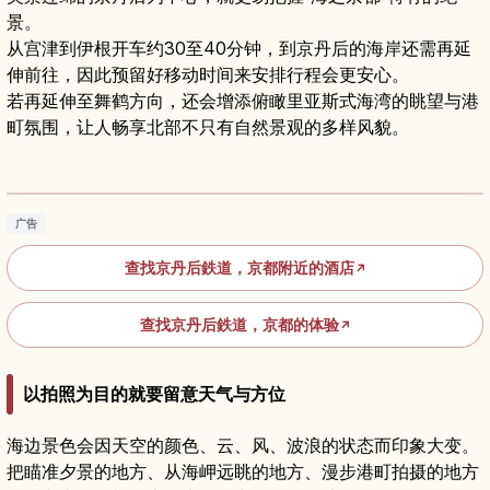
景。
从宫津到伊根开车约30至40分钟，到京丹后的海岸还需再延
伸前往，因此预留好移动时间来安排行程会更安心。
若再延伸至舞鹤方向，还会增添俯瞰里亚斯式海湾的眺望与港
町氛围，让人畅享北部不只有自然景观的多样风貌。
京都丹后铁道｜串联天桥立・伊根等北部秘境的
观光列车指南
阅读文章
→
广告
查找京丹后鉄道，京都附近的酒店
↗
查找京丹后鉄道，京都的体验
↗
以拍照为目的就要留意天气与方位
海边景色会因天空的颜色、云、风、波浪的状态而印象大变。
把瞄准夕景的地方、从海岬远眺的地方、漫步港町拍摄的地方