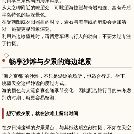
到日本三景松岛的海岸风景。
从犬之岬附近的瞭望处，可眺望海蚀崖与奇岩相连、富有丹后
半岛特色的纵深景色。
在受朝阳或夕阳照射的时段，岩石与海岸线的剪影会更加清
晰，眺望更显印象深刻。
利用路边瞭望处时，请留意车辆与行人的动向，不要太过专注
于拍摄。
畅享沙滩与夕景的海边绝景
"海之京都"的沙滩，不只是游泳的场所，也适合行走、坐下、
眺望天空这样静谧的度过方式。
海的颜色与人流多寡会随季节变化，因此配合旅行目的来考虑
到访时期，就更容易畅游。
想守候夕景，就在沙滩上留出时间
在夕日浦这样的夕景景点，与其抵达后立刻拍摄，不如在天空