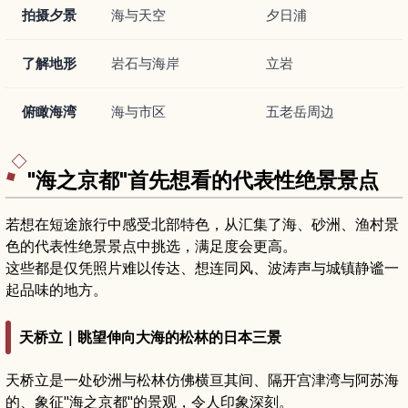
拍摄夕景
海与天空
夕日浦
了解地形
岩石与海岸
立岩
俯瞰海湾
海与市区
五老岳周边
"海之京都"首先想看的代表性绝景景点
若想在短途旅行中感受北部特色，从汇集了海、砂洲、渔村景
色的代表性绝景景点中挑选，满足度会更高。
这些都是仅凭照片难以传达、想连同风、波涛声与城镇静谧一
起品味的地方。
天桥立｜眺望伸向大海的松林的日本三景
天桥立是一处砂洲与松林仿佛横亘其间、隔开宫津湾与阿苏海
的、象征"海之京都"的景观，令人印象深刻。