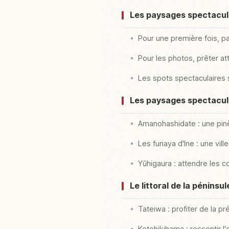
Les paysages spectaculai
Pour une première fois, pa
Pour les photos, prêter att
Les spots spectaculaires s
Les paysages spectacula
Amanohashidate : une pinè
Les funaya d'Ine : une vill
Yūhigaura : attendre les c
Le littoral de la péninsu
Tateiwa : profiter de la 
Kotohikihama : ressentir l