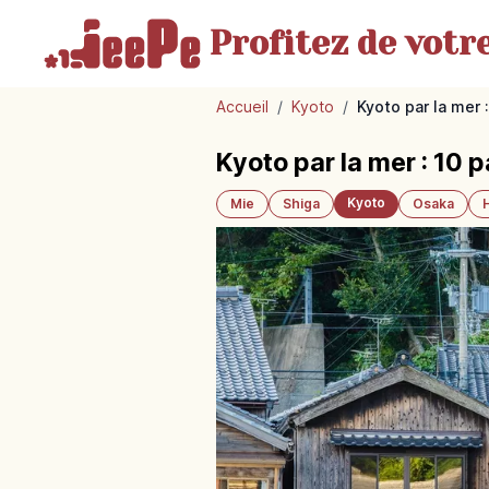
Profitez de votr
Accueil
/
Kyoto
/
Kyoto par la mer
Kyoto par la mer : 10
Kyoto
Mie
Shiga
Osaka