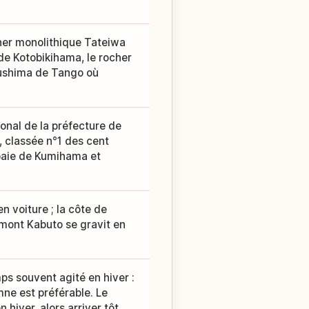
her monolithique Tateiwa
de Kotobikihama, le rocher
sushima de Tango où
ional de la préfecture de
, classée n°1 des cent
 baie de Kumihama et
 voiture ; la côte de
mont Kabuto se gravit en
ps souvent agité en hiver :
ne est préférable. Le
 hiver, alors arriver tôt