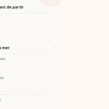
ant de partir
a mer
apon
pon
r