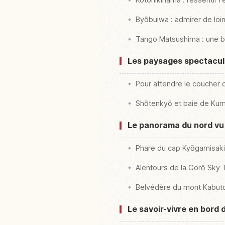
Byōbuiwa : admirer de loin
Tango Matsushima : une be
Les paysages spectacula
Pour attendre le coucher d
Shōtenkyō et baie de Kumih
Le panorama du nord vu d
Phare du cap Kyōgamisaki :
Alentours de la Gorō Sky 
Belvédère du mont Kabuto
Le savoir-vivre en bord 