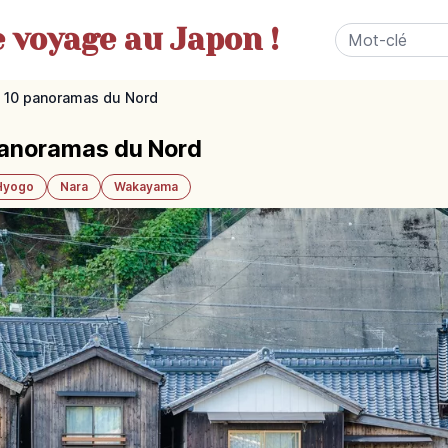
e
voyage au Japon !
 : 10 panoramas du Nord
 panoramas du Nord
Hyogo
Nara
Wakayama