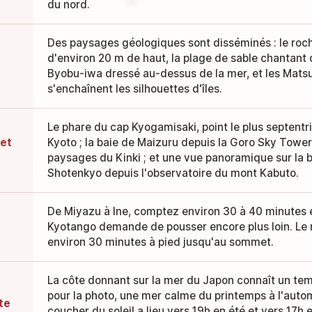
du nord.
Des paysages géologiques sont disséminés : le roc
d'environ 20 m de haut, la plage de sable chantant 
Byobu-iwa dressé au-dessus de la mer, et les Mat
s'enchaînent les silhouettes d'îles.
Le phare du cap Kyogamisaki, point le plus septentr
et
Kyoto ; la baie de Maizuru depuis la Goro Sky Tower
paysages du Kinki ; et une vue panoramique sur la
Shotenkyo depuis l'observatoire du mont Kabuto.
De Miyazu à Ine, comptez environ 30 à 40 minutes en
Kyotango demande de pousser encore plus loin. Le 
environ 30 minutes à pied jusqu'au sommet.
La côte donnant sur la mer du Japon connaît un tem
pour la photo, une mer calme du printemps à l'autom
te
coucher du soleil a lieu vers 19h en été et vers 17h en