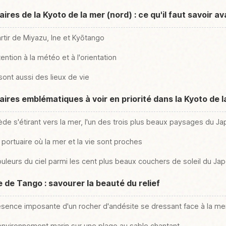
res de la Kyoto de la mer (nord) : ce qu'il faut savoir av
rtir de Miyazu, Ine et Kyōtango
ention à la météo et à l'orientation
ont aussi des lieux de vie
ires emblématiques à voir en priorité dans la Kyoto de l
de s'étirant vers la mer, l'un des trois plus beaux paysages du J
e portuaire où la mer et la vie sont proches
ouleurs du ciel parmi les cent plus beaux couchers de soleil du Ja
le de Tango : savourer la beauté du relief
présence imposante d'un rocher d'andésite se dressant face à la me
'environnement marin sur une plage au sable chantant