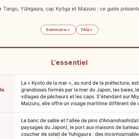
e Tango, Yūhigaura, cap Kyōga et Maizuru : ce guide présen
Sommaire
FAQ
L'essentiel
La « Kyoto de la mer », au nord de la préfecture, e
le
grandioses formés par la mer du Japon, les baies, le
villages de pêcheurs et les caps. S'étendant sur Mi
Maizuru, elle offre un visage maritime différent de ce
Le banc de sable et l'allée de pins d'Amanohashidate
paysages du Japon), le port aux maisons de bateaux 
coucher de soleil de Yuhigaura : des incontournables