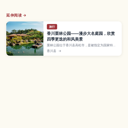
延伸阅读 →
旅行
香川栗林公园——漫步大名庭园，欣赏
四季更迭的和风美景
栗林公园位于香川县高松市，是被指定为国家特别
名胜的代表性大名庭园，园内有池塘、假山与远眺
香川县
→
紫云山的借景，四季风光各具魅力。文章将介绍南
庭与北庭的重点景区、园内和船游湖与茶室体验、
夜间点灯与最佳游览季节，以及交通方式与推荐路
线，适合想悠闲感受日式庭园美学的旅人。