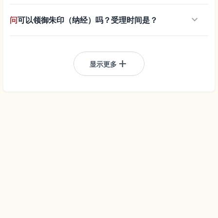
keyboard_arrow_down
问
可以领御朱印（纳经）吗？受理时间是？
add
显示更多