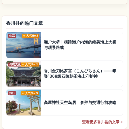
香川县的热门文章
生活
人气No.1
濑户大桥｜横跨濑户内海的绝美海上大桥
与观景路线
传统文化
人气No.2
香川金刀比罗宫（こんぴらさん）——攀
登1368级石阶朝圣海上守护神
旅行
人气No.3
高屋神社天空鸟居｜参拜与交通行前攻略
查看更多香川县的文章
→