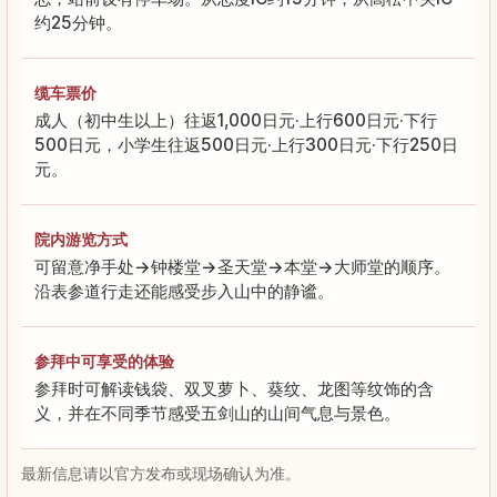
约25分钟。
缆车票价
成人（初中生以上）往返1,000日元·上行600日元·下行
500日元，小学生往返500日元·上行300日元·下行250日
元。
院内游览方式
可留意净手处→钟楼堂→圣天堂→本堂→大师堂的顺序。
沿表参道行走还能感受步入山中的静谧。
参拜中可享受的体验
参拜时可解读钱袋、双叉萝卜、葵纹、龙图等纹饰的含
义，并在不同季节感受五剑山的山间气息与景色。
最新信息请以官方发布或现场确认为准。