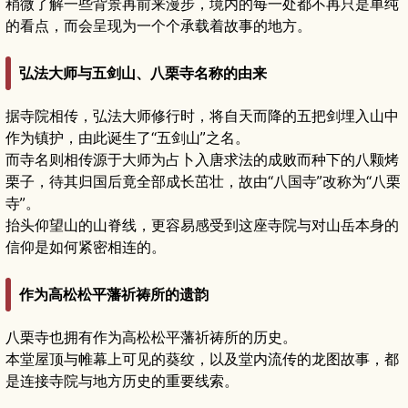
稍微了解一些背景再前来漫步，境内的每一处都不再只是单纯
的看点，而会呈现为一个个承载着故事的地方。
弘法大师与五剑山、八栗寺名称的由来
据寺院相传，弘法大师修行时，将自天而降的五把剑埋入山中
作为镇护，由此诞生了“五剑山”之名。
而寺名则相传源于大师为占卜入唐求法的成败而种下的八颗烤
栗子，待其归国后竟全部成长茁壮，故由“八国寺”改称为“八栗
寺”。
抬头仰望山的山脊线，更容易感受到这座寺院与对山岳本身的
信仰是如何紧密相连的。
作为高松松平藩祈祷所的遗韵
八栗寺也拥有作为高松松平藩祈祷所的历史。
本堂屋顶与帷幕上可见的葵纹，以及堂内流传的龙图故事，都
是连接寺院与地方历史的重要线索。