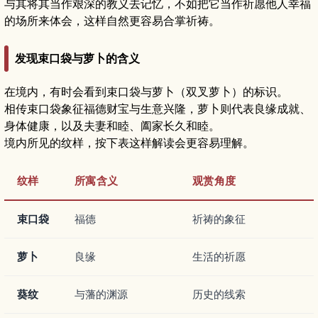
与其将其当作艰深的教义去记忆，不如把它当作祈愿他人幸福
的场所来体会，这样自然更容易合掌祈祷。
发现束口袋与萝卜的含义
在境内，有时会看到束口袋与萝卜（双叉萝卜）的标识。
相传束口袋象征福德财宝与生意兴隆，萝卜则代表良缘成就、
身体健康，以及夫妻和睦、阖家长久和睦。
境内所见的纹样，按下表这样解读会更容易理解。
纹样
所寓含义
观赏角度
束口袋
福德
祈祷的象征
萝卜
良缘
生活的祈愿
葵纹
与藩的渊源
历史的线索