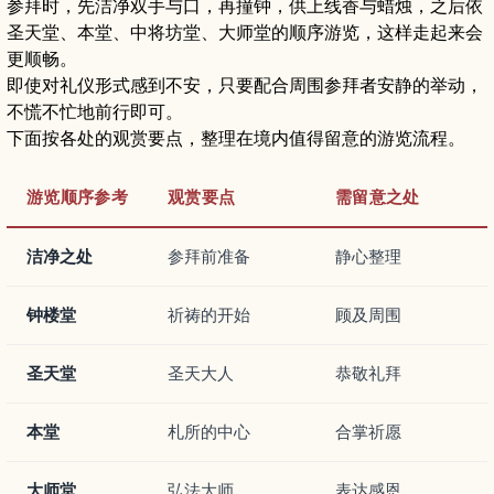
参拜时，先洁净双手与口，再撞钟，供上线香与蜡烛，之后依
圣天堂、本堂、中将坊堂、大师堂的顺序游览，这样走起来会
更顺畅。
即使对礼仪形式感到不安，只要配合周围参拜者安静的举动，
不慌不忙地前行即可。
下面按各处的观赏要点，整理在境内值得留意的游览流程。
游览顺序参考
观赏要点
需留意之处
洁净之处
参拜前准备
静心整理
钟楼堂
祈祷的开始
顾及周围
圣天堂
圣天大人
恭敬礼拜
本堂
札所的中心
合掌祈愿
大师堂
弘法大师
表达感恩