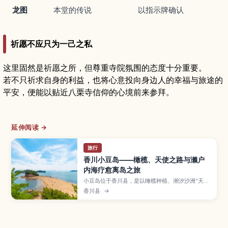
龙图
本堂的传说
以指示牌确认
祈愿不应只为一己之私
这里固然是祈愿之所，但尊重寺院氛围的态度十分重要。
若不只祈求自身的利益，也将心意投向身边人的幸福与旅途的
平安，便能以贴近八栗寺信仰的心境前来参拜。
延伸阅读 →
旅行
香川小豆岛——橄榄、天使之路与濑户
内海疗愈离岛之旅
小豆岛位于香川县，是以橄榄种植、潮汐沙洲“天使
之路”、寒霞溪峡谷景观和传统酱油酿造闻名的濑户
香川县
→
内海人气离岛。文章将说明从本州与四国搭乘渡轮
的方式、岛上不可错过的景点与观景点、橄榄与酱
油美食、推荐停留时间以及岛内巴士与租车的移动
诀窍，帮助旅人规划轻松愉快的海岛度假行程。