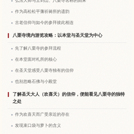
弘法大师与五剑山、八栗寺名称的由来
作为高松松平藩祈祷所的遗韵
古老信仰与如今的参拜彼此相连
八栗寺境内游览攻略：以本堂与圣天堂为中心
先了解八栗寺的参拜流程
在本堂面对札所的核心
在圣天堂感受八栗寺独有的信仰
也别忽略石佛与小殿堂
了解圣天大人（欢喜天）的信仰，便能看见八栗寺的独特
之处
作为欢喜天而广受亲近的存在
发现束口袋与萝卜的含义