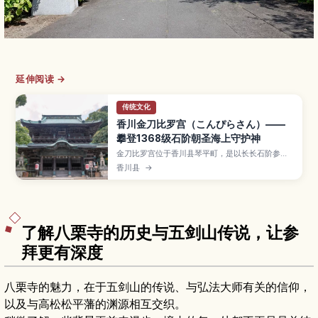
延伸阅读 →
传统文化
香川金刀比罗宫（こんぴらさん）——
攀登1368级石阶朝圣海上守护神
金刀比罗宫位于香川县琴平町，是以长长石阶参道
闻名、供奉海上与旅途守护神的知名神社。文章将
香川县
→
介绍从参道入口到本宫与奥社的登阶路线与沿途风
景、御守与御朱印、表参道周边的美食与伴手礼，
以及交通方式和停留时间建议，让首次“金刀比罗参
拜”的旅人也能安心安排行程。
了解八栗寺的历史与五剑山传说，让参
拜更有深度
八栗寺的魅力，在于五剑山的传说、与弘法大师有关的信仰，
以及与高松松平藩的渊源相互交织。