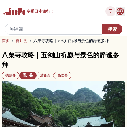
享受
日本旅行！
首页
/
香川县
/
八栗寺攻略｜五剑山祈愿与景色的静谧参拜
八栗寺攻略｜五剑山祈愿与景色的静谧参
拜
香川县
德岛县
爱媛县
高知县