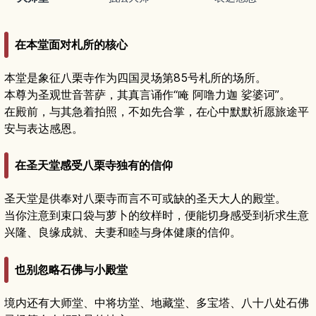
在本堂面对札所的核心
本堂是象征八栗寺作为四国灵场第85号札所的场所。
本尊为圣观世音菩萨，其真言诵作“唵 阿噜力迦 娑婆诃”。
在殿前，与其急着拍照，不如先合掌，在心中默默祈愿旅途平
安与表达感恩。
在圣天堂感受八栗寺独有的信仰
圣天堂是供奉对八栗寺而言不可或缺的圣天大人的殿堂。
当你注意到束口袋与萝卜的纹样时，便能切身感受到祈求生意
兴隆、良缘成就、夫妻和睦与身体健康的信仰。
也别忽略石佛与小殿堂
境内还有大师堂、中将坊堂、地藏堂、多宝塔、八十八处石佛