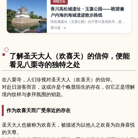
传统文化
香川高松城遗址・玉藻公园——眺望濑
户内海的海城遗迹散步路线
高松城遗址（玉藻公园）位于香川县高松市，是少
见以海水注入护城河而闻名的“海城”遗迹，石垣与
香川县
→
濑户内海景色相映成趣。文章将介绍天守台与水门
等历史景点、喂鲷鱼体验、樱花与红叶季的看点，
以及交通方式与建议停留时间，并提供与高松港、
栗林公园等地组合游览的行程灵感。
了解圣天大人（欢喜天）的信仰，便能
看见八栗寺的独特之处
在八栗寺，人们珍视对圣天大人（欢喜天）的信仰。
对赴日游客而言，这或许是个略显陌生的存在，但它正是理解
境内纹样与参拜氛围的钥匙。
作为欢喜天而广受亲近的存在
圣天大人也被称为欢喜天，被描述为以他人之欢喜为自身喜悦
的天尊。