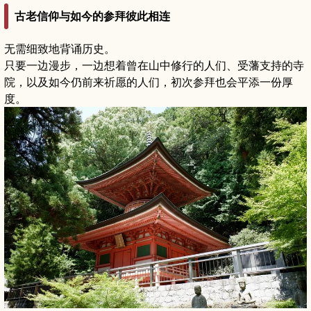
古老信仰与如今的参拜彼此相连
无需细致地背诵历史。
只要一边漫步，一边想着曾在山中修行的人们、受藩支持的寺
院，以及如今仍前来祈愿的人们，初次参拜也会平添一份厚
度。