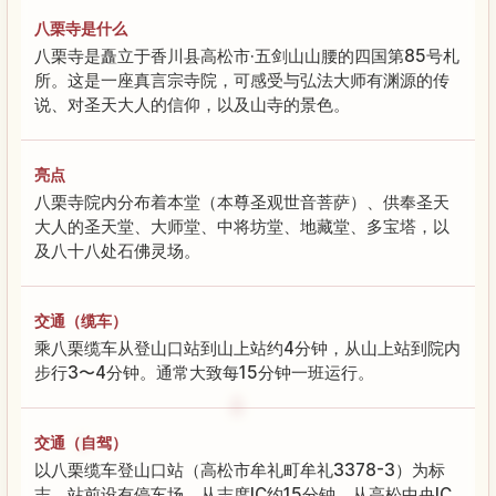
八栗寺是什么
八栗寺是矗立于香川县高松市·五剑山山腰的四国第85号札
所。这是一座真言宗寺院，可感受与弘法大师有渊源的传
说、对圣天大人的信仰，以及山寺的景色。
亮点
八栗寺院内分布着本堂（本尊圣观世音菩萨）、供奉圣天
大人的圣天堂、大师堂、中将坊堂、地藏堂、多宝塔，以
及八十八处石佛灵场。
交通（缆车）
乘八栗缆车从登山口站到山上站约4分钟，从山上站到院内
步行3〜4分钟。通常大致每15分钟一班运行。
交通（自驾）
以八栗缆车登山口站（高松市牟礼町牟礼3378-3）为标
志，站前设有停车场。从志度IC约15分钟，从高松中央IC