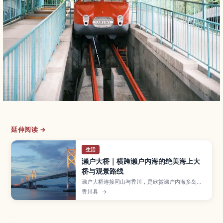
延伸阅读 →
生活
濑户大桥｜横跨濑户内海的绝美海上大
桥与观景路线
濑户大桥连接冈山与香川，是欣赏濑户内海多岛海
景色的代表性地标。本文介绍与岛停车区、濑户大
香川县
→
桥纪念公园等主要观景点，以及夜间灯光、游船体
验、最佳观赏季节、开车与搭乘电车前往的方式和
行程规划，对初次造访的自由行旅客特别实用。