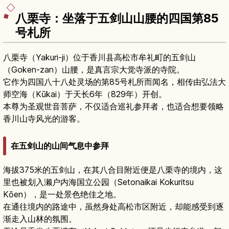
八栗寺：坐落于五剑山山腰的四国第85
号札所
八栗寺（Yakuri-ji）位于香川县高松市牟礼町的五剑山
（Goken-zan）山腰，是真言宗大觉寺派的寺院。
它作为四国八十八处灵场的第85号札所而闻名，相传由弘法大
师空海（Kūkai）于天长6年（829年）开创。
本尊为圣观世音菩萨，不仅适合巡礼参拜者，也适合想要领略
香川山寺风光的游客。
在五剑山的山间气息中参拜
海拔375米的五剑山，在其八合目附近便是八栗寺的境内，这
里也被划入濑户内海国立公园（Setonaikai Kokuritsu
Kōen），是一处景色绝佳之地。
在通往境内的路途中，虽然身处高松市区附近，却能感受到逐
渐走入山林的氛围。