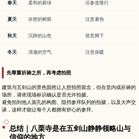
春天
柔和的新绿
沿参道慢行
夏天
浓密的树荫
注意暑热
秋天
沉静的山色
留意脚下
冬天
清澈的空气
注意保暖
先尊重祈祷之所，再考虑拍照
建筑与五剑山的景色固然让人想拍照留念，但在堂内或祈祷的
场所，请依现场标识确认是否允许拍摄。
避免拍到他人面孔的构图、阻挡参拜队列的拍摄，以及大声交
谈，这样才能让每个人都拥有舒心的参拜。
总结｜八栗寺是在五剑山静静领略山与
信仰的地方