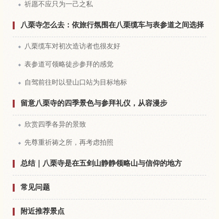
祈愿不应只为一己之私
八栗寺怎么去：依旅行氛围在八栗缆车与表参道之间选择
八栗缆车对初次造访者也很友好
表参道可领略徒步参拜的感觉
自驾前往时以登山口站为目标地标
留意八栗寺的四季景色与参拜礼仪，从容漫步
欣赏四季各异的景致
先尊重祈祷之所，再考虑拍照
总结｜八栗寺是在五剑山静静领略山与信仰的地方
常见问题
附近推荐景点