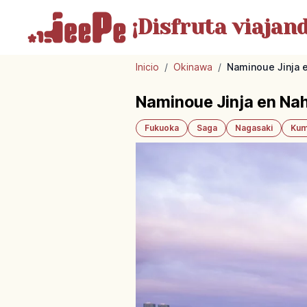
¡Disfruta
viajand
Inicio
/
Okinawa
/
Naminoue Jinja e
Naminoue Jinja en Nah
Fukuoka
Saga
Nagasaki
Kum