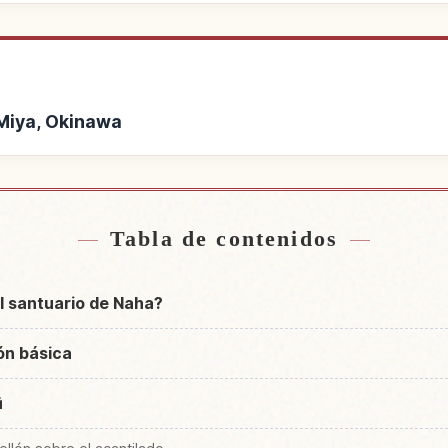
u Miya, Okinawa
 de Hajou Miya, Okinawa
Buscar experiencias e
↗
Tabla de contenidos
l santuario de Naha?
ón básica
ū