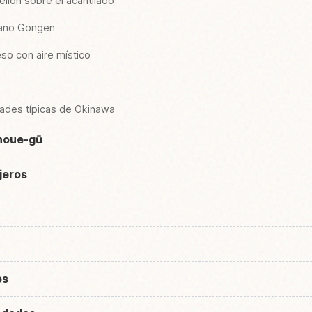
ellón sobre el acantilado
umano Gongen
eso con aire místico
dades típicas de Okinawa
noue-gū
ajeros
os