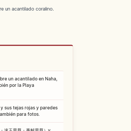
e un acantilado coralino.
bre un acantilado en Naha,
ién por la Playa
 y sus tejas rojas y paredes
ambién para fotos.
n（伊弉冉尊・速玉男尊・事解男尊）y