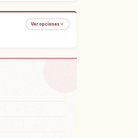
Ver opciones
n Hajou Miya, Okinawa
↗