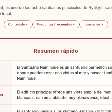
, es uno de los ocho santuarios principales de Ryūkyū, sobr
 local.
Contenido
Preguntas frecuentes
Itinerarios
Resumen rápido
El Santuario Naminoue es un santuario bermellón so
donde puedes rezar con vistas al mar y pasear tamb
Naminoue.
El edificio principal ofrece una vista amplia del mar,
as
blancas crean un ambiente muy okinawense, ideal t
El santuario venera a los Kumano Sanshi