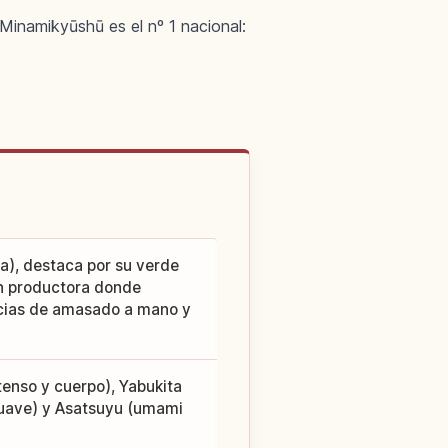
inamikyūshū es el nº 1 nacional:
a), destaca por su verde
ón productora donde
ncias de amasado a mano y
tenso y cuerpo), Yabukita
suave) y Asatsuyu (umami