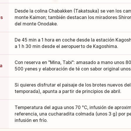
Desde la colina Chabakken (Takatsuka) se ven los cam
es
monte Kaimon; también destacan los miradores Shiroro
del monte Onodake.
De 45 min a 1 hora en coche desde la estación Kagos
a 1 h 30 min desde el aeropuerto de Kagoshima.
Con reserva en "Mina, Tabi": amasado a mano unos 80
a
500 yenes y elaboración de té con sabor original uno
Si quieres disfrutar el paisaje de los brotes nuevos del
temporada), apunta a partir de principios de abril.
Temperatura del agua unos 70 °C, infusión de aprox
referencia, una cucharadita colmada (unos 3 g) por p
infusión en frío.