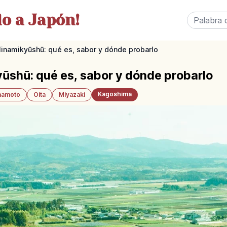
o a Japón!
inamikyūshū: qué es, sabor y dónde probarlo
ūshū: qué es, sabor y dónde probarlo
Kagoshima
amoto
Oita
Miyazaki