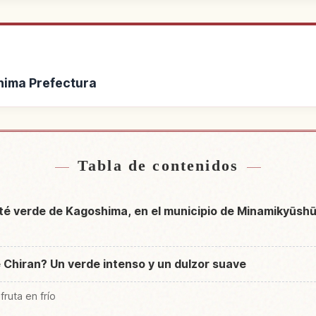
shima Prefectura
de Kagoshima Prefectura
Buscar experiencias e
↗
Tabla de contenidos
l té verde de Kagoshima, en el municipio de Minamikyūsh
é Chiran? Un verde intenso y un dulzor suave
fruta en frío