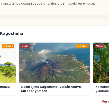
 consulte los comunicados oficiales o verifíquelo en el lugar.
e Kagoshima
Top 1
Viaje
Top 2
Viaje
himazu
Sakurajima Kagoshima: Volcán Activo,
Yakushi
Mirador y Onsen
y Jomon
Ver 