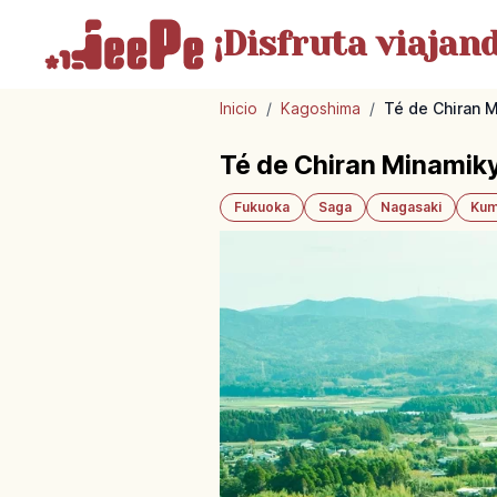
¡Disfruta
viajand
Inicio
/
Kagoshima
/
Té de Chiran M
Té de Chiran Minamiky
Fukuoka
Saga
Nagasaki
Kum