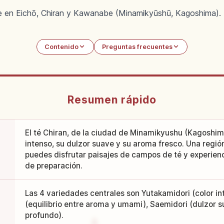
e en Eichō, Chiran y Kawanabe (Minamikyūshū, Kagoshima). M
Contenido
Preguntas frecuentes
Resumen rápido
El té Chiran, de la ciudad de Minamikyushu (Kagoshim
intenso, su dulzor suave y su aroma fresco. Una regi
puedes disfrutar paisajes de campos de té y experie
de preparación.
Las 4 variedades centrales son Yutakamidori (color in
(equilibrio entre aroma y umami), Saemidori (dulzor 
profundo).