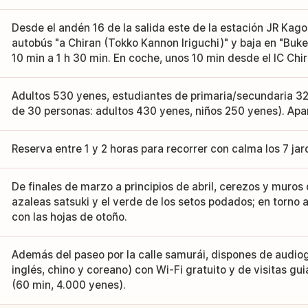
Desde el andén 16 de la salida este de la estación JR Kag
autobús "a Chiran (Tokko Kannon Iriguchi)" y baja en "Buke Y
10 min a 1 h 30 min. En coche, unos 10 min desde el IC Chir
Adultos 530 yenes, estudiantes de primaria/secundaria 3
de 30 personas: adultos 430 yenes, niños 250 yenes). Apa
Reserva entre 1 y 2 horas para recorrer con calma los 7 jard
De finales de marzo a principios de abril, cerezos y muros 
azaleas satsuki y el verde de los setos podados; en torno 
con las hojas de otoño.
Además del paseo por la calle samurái, dispones de audiog
inglés, chino y coreano) con Wi-Fi gratuito y de visitas gu
(60 min, 4.000 yenes).