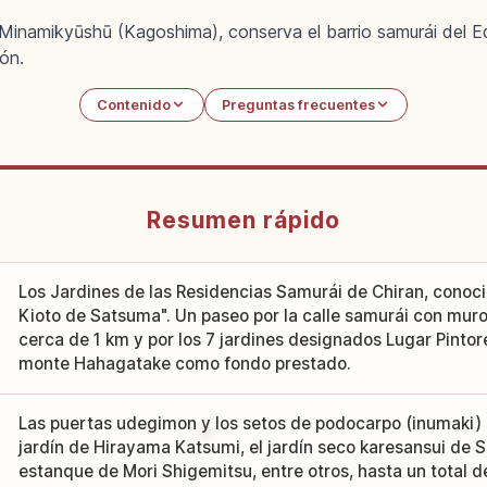
 Minamikyūshū (Kagoshima), conserva el barrio samurái del E
ón.
Contenido
Preguntas frecuentes
Resumen rápido
Los Jardines de las Residencias Samurái de Chiran, cono
Kioto de Satsuma". Un paseo por la calle samurái con muro
cerca de 1 km y por los 7 jardines designados Lugar Pintor
monte Hahagatake como fondo prestado.
Las puertas udegimon y los setos de podocarpo (inumaki) d
jardín de Hirayama Katsumi, el jardín seco karesansui de S
estanque de Mori Shigemitsu, entre otros, hasta un total d