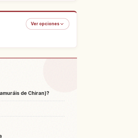
Ver opciones
ardín Chiran Buke Yashiki
↗
ien
samuráis de Chiran)?
a