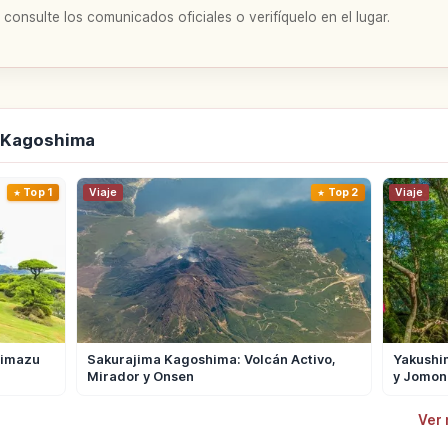
 consulte los comunicados oficiales o verifíquelo en el lugar.
e Kagoshima
Top 1
Viaje
Top 2
Viaje
himazu
Sakurajima Kagoshima: Volcán Activo,
Yakushi
Mirador y Onsen
y Jomon
Ver 