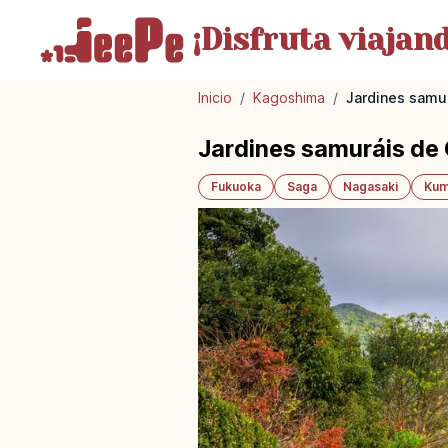
¡Disfruta
viajand
Inicio
/
Kagoshima
/
Jardines samur
Jardines samuráis de 
Fukuoka
Saga
Nagasaki
Kum