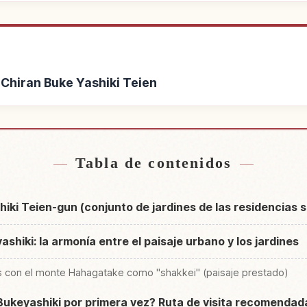
n Chiran Buke Yashiki Teien
 de Jardín Chiran Buke
Buscar experiencias en J
↗
 Teien
Te
Tabla de contenidos
iki Teien-gun (conjunto de jardines de las residencias 
shiki: la armonía entre el paisaje urbano y los jardines
es con el monte Hahagatake como "shakkei" (paisaje prestado)
ukeyashiki por primera vez? Ruta de visita recomendad