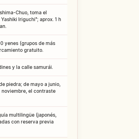
oshima-Chuo, toma el
ashiki Iriguchi"; aprox. 1 h
an.
20 yenes (grupos de más
rcamiento gratuito.
ines y la calle samurái.
de piedra; de mayo a junio,
a noviembre, el contraste
uía multilingüe (japonés,
iadas con reserva previa