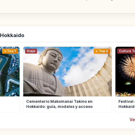
 Hokkaido
Top 1
Viaje
Top 2
Cultura T
Cementerio Makomanai Takino en
Festival
Hokkaido: guía, modales y acceso
Hokkaido
Ve