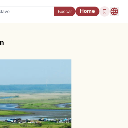
Home
ón