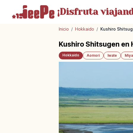
¡Disfruta
viajand
Inicio
/
Hokkaido
/
Kushiro Shitsu
Kushiro Shitsugen en
Hokkaido
Aomori
Iwate
Miya