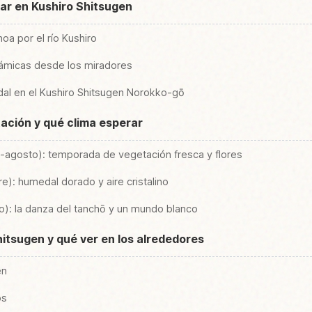
tar en Kushiro Shitsugen
oa por el río Kushiro
rámicas desde los miradores
edal en el Kushiro Shitsugen Norokko-gō
ación y qué clima esperar
-agosto): temporada de vegetación fresca y flores
): humedal dorado y aire cristalino
): la danza del tanchō y un mundo blanco
hitsugen y qué ver en los alrededores
en
os