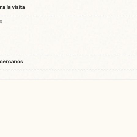
a la visita
je
 cercanos