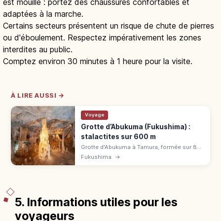
est mouillé : portez des chaussures confortables et
adaptées à la marche.
Certains secteurs présentent un risque de chute de pierres
ou d'éboulement. Respectez impérativement les zones
interdites au public.
Comptez environ 30 minutes à 1 heure pour la visite.
À LIRE AUSSI →
Voyage
Grotte d’Abukuma (Fukushima) :
stalactites sur 600 m
Grotte d'Abukuma à Tamura, formée sur 80
millions d'années. Parcours de 600 m,
Fukushima
→
stalactites illuminées, voie aventure et
conseils de visite en famille.
5. Informations utiles pour les
voyageurs