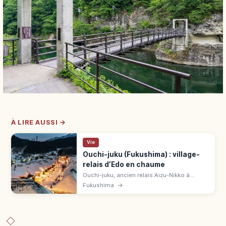
À LIRE AUSSI →
Vie
Ouchi-juku (Fukushima) : village-
relais d’Edo en chaume
Ouchi-juku, ancien relais Aizu-Nikko à
Fukushima, séduit par ses toits de chaume
Fukushima
→
classés. Negi soba (1 000-1 300 ¥),
shingoro, musée 250 ¥, festival neige fév.