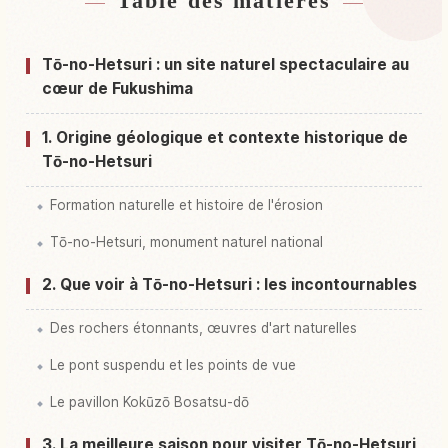
Table des matières
Hébergements près de Tou Nohetsuri
↗
Activités à Tou Nohetsuri
↗
Tō-no-Hetsuri : un site naturel spectaculaire au
cœur de Fukushima
1. Origine géologique et contexte historique de
Tō-no-Hetsuri
Formation naturelle et histoire de l'érosion
Tō-no-Hetsuri, monument naturel national
2. Que voir à Tō-no-Hetsuri : les incontournables
Des rochers étonnants, œuvres d'art naturelles
Le pont suspendu et les points de vue
Le pavillon Kokūzō Bosatsu-dō
3. La meilleure saison pour visiter Tō-no-Hetsuri