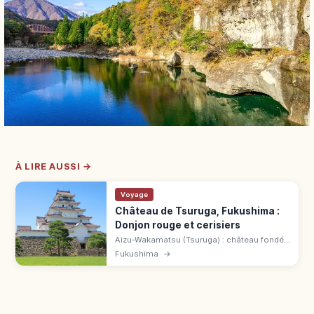
À LIRE AUSSI →
Voyage
Château de Tsuruga, Fukushima :
Donjon rouge et cerisiers
Aizu-Wakamatsu (Tsuruga) : château fondé
en 1384, reconstruit en 1965 avec tuiles
Fukushima
→
rouges. Cerisiers, musée et billet combiné
520 ¥ à découvrir.