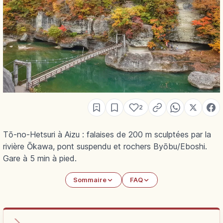
2
Tō-no-Hetsuri à Aizu : falaises de 200 m sculptées par la
rivière Ōkawa, pont suspendu et rochers Byōbu/Eboshi.
Gare à 5 min à pied.
Sommaire
FAQ