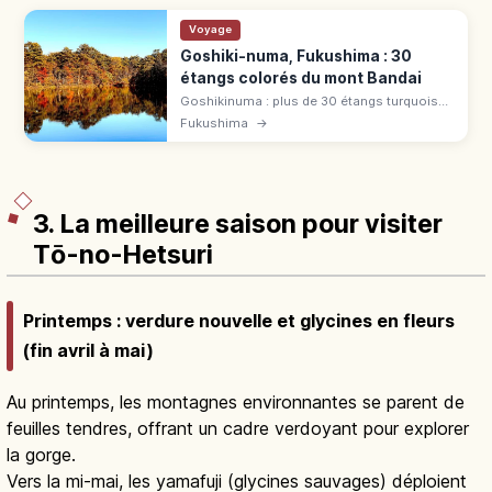
Voyage
Goshiki-numa, Fukushima : 30
étangs colorés du mont Bandai
Goshikinuma : plus de 30 étangs turquoise,
verts et rouges nés de l'éruption du mont
Fukushima
→
Bandai (1888). Sentier 3,6 km, 1h30-2h,
Bishamon et Aoshiro.
3. La meilleure saison pour visiter
Tō-no-Hetsuri
Printemps : verdure nouvelle et glycines en fleurs
(fin avril à mai)
Au printemps, les montagnes environnantes se parent de
feuilles tendres, offrant un cadre verdoyant pour explorer
la gorge.
Vers la mi-mai, les yamafuji (glycines sauvages) déploient