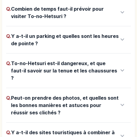
Q.
Combien de temps faut-il prévoir pour
keyboard_arrow_down
visiter To-no-Hetsuri ?
Q.
Y a-t-il un parking et quelles sont les heures
keyboard_arrow_down
de pointe ?
Q.
To-no-Hetsuri est-il dangereux, et que
keyboard_arrow_down
faut-il savoir sur la tenue et les chaussures
?
Q.
Peut-on prendre des photos, et quelles sont
keyboard_arrow_down
les bonnes manières et astuces pour
réussir ses clichés ?
Q.
Y a-t-il des sites touristiques à combiner à
keyboard_arrow_down