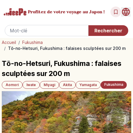
Profitez de votre
voyage au Japon !
Accueil
/
Fukushima
/
Tō-no-Hetsuri, Fukushima : falaises sculptées sur 200 m
Tō-no-Hetsuri, Fukushima : falaises
sculptées sur 200 m
Fukushima
Aomori
Iwate
Miyagi
Akita
Yamagata