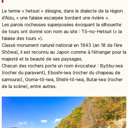
Le terme « hetsuri » désigne, dans le dialecte de la région
d'Aizu, « une falaise escarpée bordant une rivière ».
Les parois rocheuses superposées évoquant la silhouette
de tours ont donné son nom au site : Tō-no-Hetsuri (« la
falaise des tours »).
Classé monument naturel national en 1943 (an 18 de l'ère
Shōwa), il est reconnu au Japon comme à l'étranger pour la
majesté et la beauté de ses paysages.
Chacun des rochers porte un nom évocateur : Byōbu-iwa
(rocher du paravent), Eboshi-iwa (rocher du chapeau de
samouraï), Goma-tō-iwa, Shishi-tō-iwa, Butai-iwa (rocher
de la scène), entre autres.