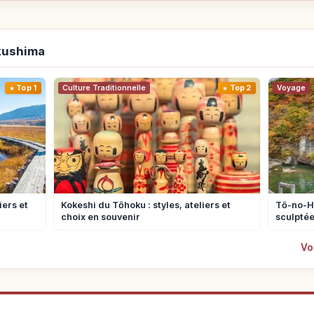
ukushima
Top 1
Culture Traditionnelle
Top 2
Voyage
iers et
Kokeshi du Tōhoku : styles, ateliers et
Tō-no-He
choix en souvenir
sculptée
Vo