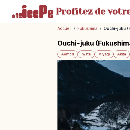
Profitez de votr
Accueil
/
Fukushima
/
Ouchi-juku (
Ouchi-juku (Fukushima
Aomori
Iwate
Miyagi
Akita