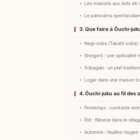
Les maisons aux toits de 
Le panorama spectaculair
3. Que faire à Ōuchi-ju
Negi-soba (Takatō soba) :
Shingorō : une spécialité r
Sobagaki : un plat traditio
Loger dans une maison tra
4. Ōuchi-juku au fil des
Printemps : contraste entr
Été : flânerie dans le vil
Automne : feuilles rouge