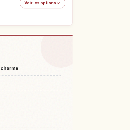
Voir les options
 Ouchi-juku
↗
e charme