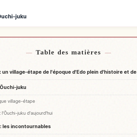
Ouchi-juku
s de Ouchi-juku
Activités à
↗
Table des matières
 un village-étape de l'époque d'Edo plein d'histoire et d
d'Ōuchi-juku
que village-étape
 l'Ōuchi-juku d'aujourd'hui
 : les incontournables