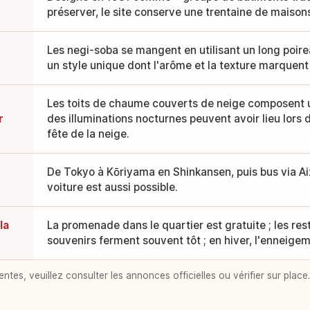
préserver, le site conserve une trentaine de maison
Les negi-soba se mangent en utilisant un long poir
un style unique dont l'arôme et la texture marquent 
Les toits de chaume couverts de neige composent un
r
des illuminations nocturnes peuvent avoir lieu lor
fête de la neige.
De Tokyo à Kōriyama en Shinkansen, puis bus via A
voiture est aussi possible.
la
La promenade dans le quartier est gratuite ; les re
souvenirs ferment souvent tôt ; en hiver, l'enneigeme
entes, veuillez consulter les annonces officielles ou vérifier sur place.