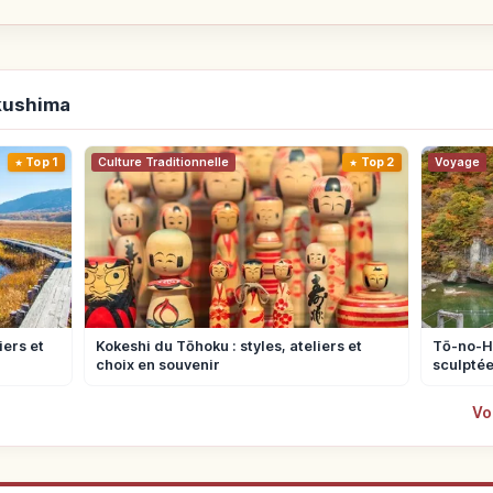
ukushima
Top 1
Culture Traditionnelle
Top 2
Voyage
iers et
Kokeshi du Tōhoku : styles, ateliers et
Tō-no-He
choix en souvenir
sculptée
Vo