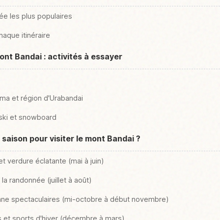
ée les plus populaires
haque itinéraire
ont Bandai : activités à essayer
uma et région d'Urabandai
 ski et snowboard
e saison pour visiter le mont Bandai ?
et verdure éclatante (mai à juin)
r la randonnée (juillet à août)
omne spectaculaires (mi-octobre à début novembre)
 et sports d'hiver (décembre à mars)