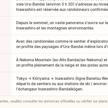
voie Ura-Bandai (environ 3 h 30) s'adresse au niveau
Inawashiro est réservée aux randonneurs confirmés
Depuis le sommet, un vaste panorama s'ouvre sur les
Inawashiro et les montagnes environnantes.
Avec des randonnées comme le sentier d'exploratio
on profite des paysages d'Ura-Bandai même lors d'u
À Nekoma Mountain (ex-Alts Bandai/ex-Nekoma) et
on profite pleinement de la neige et des pistes aut
Tokyo → Kōriyama → Inawashiro (ligne Banetsu Wes
départs de sentiers ou aux stations de ski / environ
l'échangeur Inawashiro-Bandaikōgen.
entes, veuillez consulter les annonces officielles ou vérifier sur place.