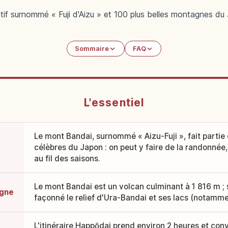
f surnommé « Fuji d'Aizu » et 100 plus belles montagnes du J
Sommaire
FAQ
L'essentiel
Le mont Bandai, surnommé « Aizu-Fuji », fait parti
célèbres du Japon : on peut y faire de la randonnée, 
au fil des saisons.
Le mont Bandai est un volcan culminant à 1 816 m ;
agne
façonné le relief d'Ura-Bandai et ses lacs (notamm
L'itinéraire Happōdai prend environ 2 heures et conv