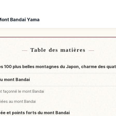
 Mont Bandai Yama
e Mont Bandai Yama
Activités à Mo
↗
Table des matières
des 100 plus belles montagnes du Japon, charme des quat
 du mont Bandai
t façonné le mont Bandai
 liées au mont Bandai
née et points forts du mont Bandai