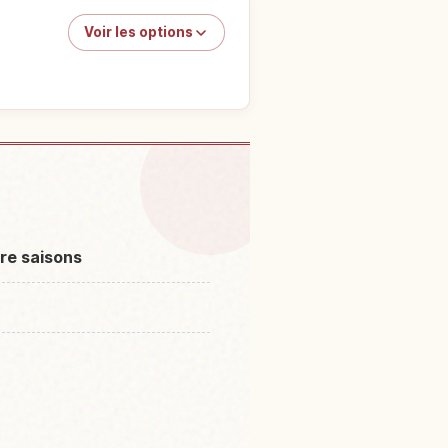
Voir les options
nt Bandai Yama
↗
re saisons