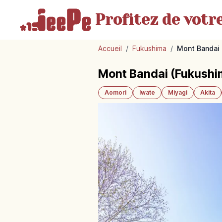
Profitez de votr
Accueil
/
Fukushima
/
Mont Bandai (
Mont Bandai (Fukushima
Aomori
Iwate
Miyagi
Akita