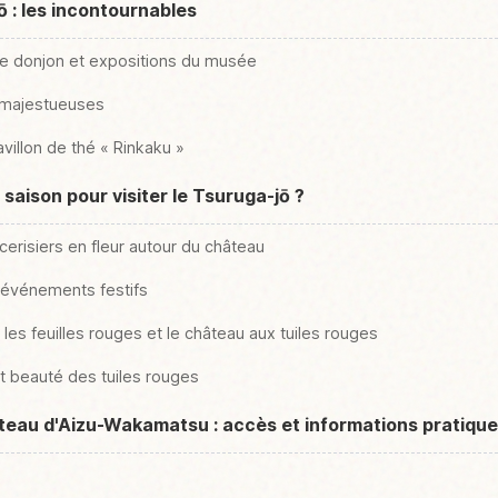
ō : les incontournables
e donjon et expositions du musée
 majestueuses
avillon de thé « Rinkaku »
e saison pour visiter le Tsuruga-jō ?
cerisiers en fleur autour du château
t événements festifs
les feuilles rouges et le château aux tuiles rouges
t beauté des tuiles rouges
teau d'Aizu-Wakamatsu : accès et informations pratiqu