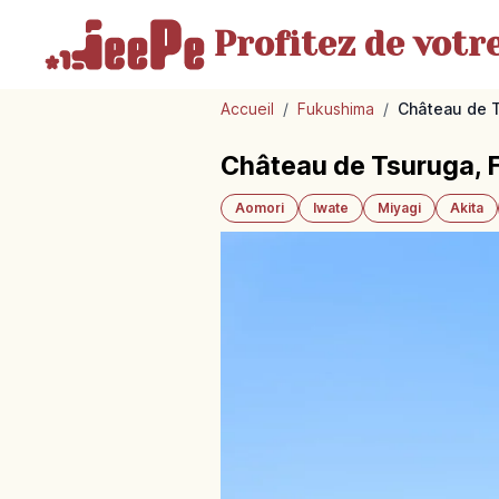
Profitez de votr
Accueil
/
Fukushima
/
Château de T
Château de Tsuruga, F
Aomori
Iwate
Miyagi
Akita