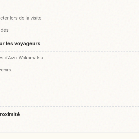
ter lors de la visite
ndés
our les voyageurs
es d'Aizu-Wakamatsu
venirs
roximité