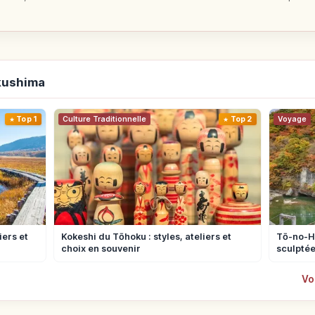
ukushima
Top 1
Culture Traditionnelle
Top 2
Voyage
iers et
Kokeshi du Tōhoku : styles, ateliers et
Tō-no-He
choix en souvenir
sculptée
Vo