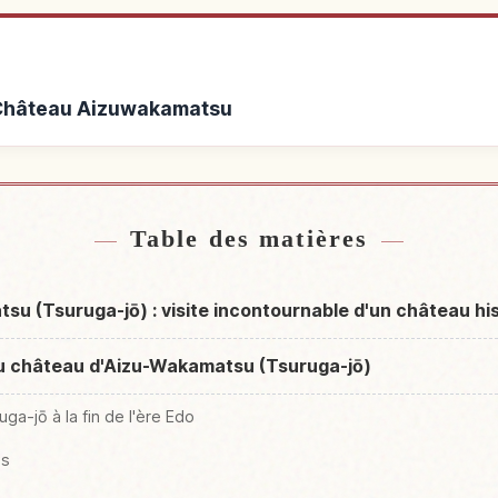
à Château Aizuwakamatsu
hâteau Aizuwakamatsu
Activités à Chât
↗
Table des matières
u (Tsuruga-jō) : visite incontournable d'un château hi
 du château d'Aizu-Wakamatsu (Tsuruga-jō)
ga-jō à la fin de l'ère Edo
es