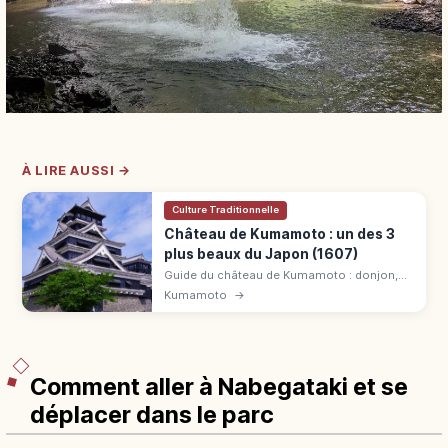
À LIRE AUSSI →
Culture Traditionnelle
Château de Kumamoto : un des 3
plus beaux du Japon (1607)
Guide du château de Kumamoto : donjon,
murs Musha-gaeshi, histoire de Kiyomasa
Kumamoto
→
et restauration post-séisme, avec accès et
billet.
Comment aller à Nabegataki et se
déplacer dans le parc