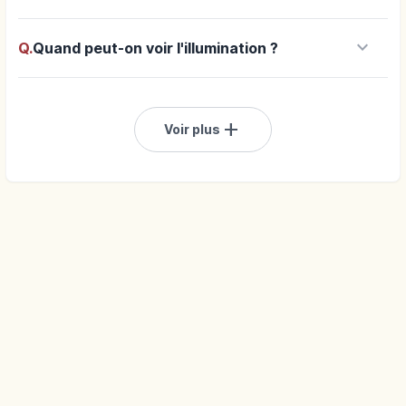
keyboard_arrow_down
Q.
Quand peut-on voir l'illumination ?
add
Voir plus