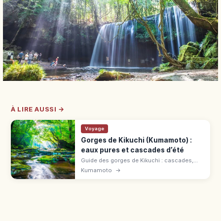
À LIRE AUSSI →
Voyage
Gorges de Kikuchi (Kumamoto) :
eaux pures et cascades d’été
Guide des gorges de Kikuchi : cascades,
eau claire, forêt fraîche près d'Aso, sentiers
Kumamoto
→
de 1 à 2 km et conseils pour les érables
d'automne.