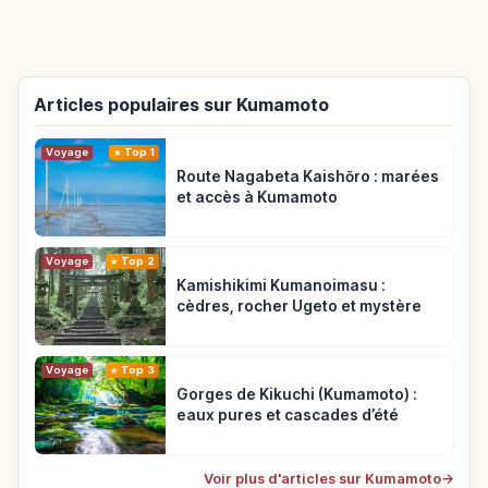
Articles populaires sur Kumamoto
Voyage
Top 1
Route Nagabeta Kaishōro : marées
et accès à Kumamoto
Voyage
Top 2
Kamishikimi Kumanoimasu :
cèdres, rocher Ugeto et mystère
Voyage
Top 3
Gorges de Kikuchi (Kumamoto) :
eaux pures et cascades d’été
Voir plus d'articles sur Kumamoto
→