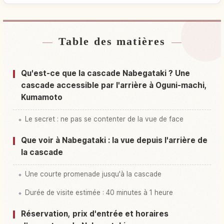
Table des matières
Hébergements près de Cascade Nabe Ke Taki
↗
Activités à Cascade Nabe Ke Taki
↗
Qu'est-ce que la cascade Nabegataki ? Une
cascade accessible par l'arrière à Oguni-machi,
Kumamoto
Le secret : ne pas se contenter de la vue de face
Que voir à Nabegataki : la vue depuis l'arrière de
la cascade
Une courte promenade jusqu'à la cascade
Durée de visite estimée : 40 minutes à 1 heure
Réservation, prix d'entrée et horaires