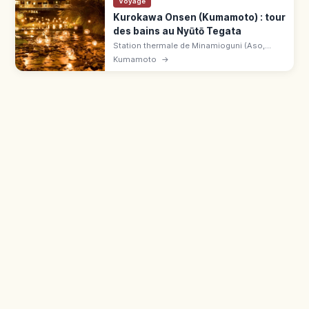
Voyage
Kurokawa Onsen (Kumamoto) : tour
des bains au Nyūtō Tegata
Station thermale de Minamioguni (Aso,
Kumamoto), 2 étoiles Michelin 2009. Pass
Kumamoto
→
Nyūtō Tegata à 1 500 ¥ pour 3 rotenburo au
choix dans les ryokan.