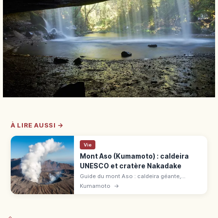
À LIRE AUSSI →
Vie
Mont Aso (Kumamoto) : caldeira
UNESCO et cratère Nakadake
Guide du mont Aso : caldeira géante,
cratère Nakadake, Kusasenri et Daikanbō,
Kumamoto
→
avec accès depuis Kumamoto et conseils
selon l'activité volcanique.