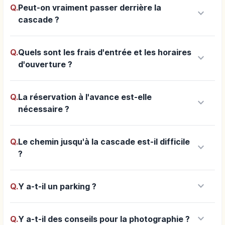
Q.
Peut-on vraiment passer derrière la
keyboard_arrow_down
cascade ?
Q.
Quels sont les frais d'entrée et les horaires
keyboard_arrow_down
d'ouverture ?
Q.
La réservation à l'avance est-elle
keyboard_arrow_down
nécessaire ?
Q.
Le chemin jusqu'à la cascade est-il difficile
keyboard_arrow_down
?
keyboard_arrow_down
Q.
Y a-t-il un parking ?
keyboard_arrow_down
Q.
Y a-t-il des conseils pour la photographie ?