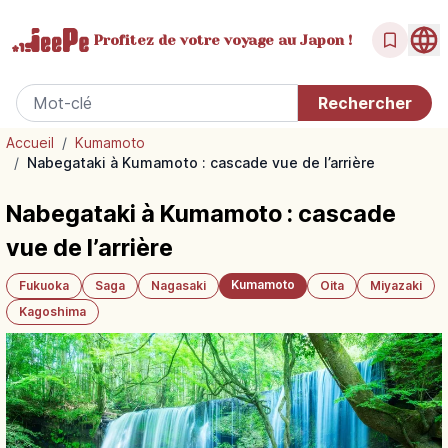
Profitez de votre
voyage au Japon !
Accueil
/
Kumamoto
/
Nabegataki à Kumamoto : cascade vue de l’arrière
Nabegataki à Kumamoto : cascade
vue de l’arrière
Kumamoto
Fukuoka
Saga
Nagasaki
Oita
Miyazaki
Kagoshima