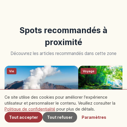
Spots recommandés à
proximité
Découvrez les articles recommandés dans cette zone
Vie
Voyage
Ce site utilise des cookies pour améliorer l'expérience
utilisateur et personnaliser le contenu. Veuillez consulter la
À proximité
Politique de confidentialité
pour plus de détails.
Mont Aso (Kumamoto) :
Gorges de Kikuchi (
Tout accepter
Tout refuser
Paramètres
Découvrir Voyage
Explorer Kumamoto
caldeira UNESCO et cratère
: eaux pures et casca
Nakadake