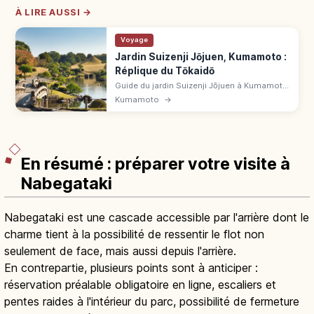
À LIRE AUSSI →
Voyage
Jardin Suizenji Jōjuen, Kumamoto :
Réplique du Tōkaidō
Guide du jardin Suizenji Jōjuen à Kumamoto
: étang, mont Fuji miniature, 53 étapes du
Kumamoto
→
Tōkaidō, salon de thé et accès en tram.
En résumé : préparer votre visite à
Nabegataki
Nabegataki est une cascade accessible par l'arrière dont le
charme tient à la possibilité de ressentir le flot non
seulement de face, mais aussi depuis l'arrière.
En contrepartie, plusieurs points sont à anticiper :
réservation préalable obligatoire en ligne, escaliers et
pentes raides à l'intérieur du parc, possibilité de fermeture