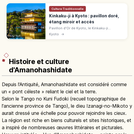
Culture Traditionnelle
Kinkaku-ji à Kyoto : pavillon doré,
étang miroir et accès
Pavillon d'Or de Kyoto, le Kinkaku-ji
(UNESCO) éblouit avec ses 3 étages dorés
Kyoto
→
reflétés dans l'étang. Tarifs, horaires, accès
en bus et meilleures saisons.
Histoire et culture
d'Amanohashidate
Depuis l'Antiquité, Amanohashidate est considéré comme
un « pont céleste » reliant le ciel et la terre.
Selon le Tango no Kuni Fudoki (recueil topographique de
l'ancienne province de Tango), le dieu Izanagi-no-Mikoto y
aurait dressé une échelle pour pouvoir rejoindre les cieux.
La région est riche en biens culturels et sites historiques, et
a inspiré de nombreuses œuvres littéraires et picturales.