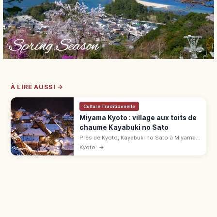
À LIRE AUSSI →
Culture Traditionnelle
Miyama Kyoto : village aux toits de
chaume Kayabuki no Sato
Près de Kyoto, Kayabuki no Sato à Miyama
compte 39 chaumières sur 50 maisons.
Kyoto
→
Musée, parking, accès en bus depuis
Hiyoshi.