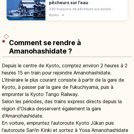
pêcheurs sur l’eau
230 maisons de pêcheurs sur pilotis
bordent la baie d'Ine, premier village de
Kyoto
→
pêche classé du Japon. Croisière, saké
local, accès depuis Kyoto en 3 h.
Comment se rendre à
Amanohashidate ?
Depuis le centre de Kyoto, comptez environ 2 heures à 2
heures 15 en train pour rejoindre Amanohashidate.
L'itinéraire le plus courant consiste à partir de la gare de
Kyoto, à passer par la gare de Fukuchiyama, puis à
emprunter la Kyoto Tango Railway.
Selon les périodes, des trains express directs depuis la
région d'Osaka desservent également la gare
d'Amanohashidate.
En voiture, empruntez l'autoroute Kyoto Jūkan puis
l'autoroute San'in Kinki et sortez à Yosa Amanohashidate