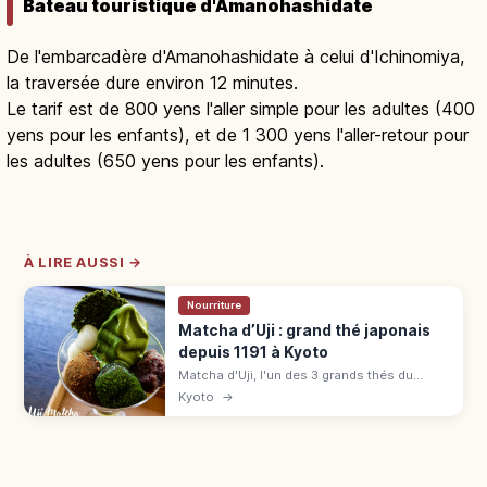
Bateau touristique d'Amanohashidate
De l'embarcadère d'Amanohashidate à celui d'Ichinomiya,
la traversée dure environ 12 minutes.
Le tarif est de 800 yens l'aller simple pour les adultes (400
yens pour les enfants), et de 1 300 yens l'aller-retour pour
les adultes (650 yens pour les enfants).
À LIRE AUSSI →
Nourriture
Matcha d’Uji : grand thé japonais
depuis 1191 à Kyoto
Matcha d'Uji, l'un des 3 grands thés du
Japon depuis 1191. Cueillette, parfaits, sites
Kyoto
→
UNESCO Byōdō-in et Ujigami : guide autour
de JR Uji.