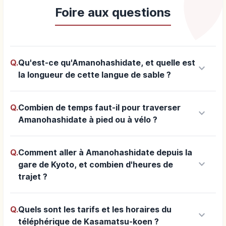
Foire aux questions
Q.
Qu'est-ce qu'Amanohashidate, et quelle est
keyboard_arrow_down
la longueur de cette langue de sable ?
Q.
Combien de temps faut-il pour traverser
keyboard_arrow_down
Amanohashidate à pied ou à vélo ?
Q.
Comment aller à Amanohashidate depuis la
keyboard_arrow_down
gare de Kyoto, et combien d'heures de
trajet ?
Q.
Quels sont les tarifs et les horaires du
keyboard_arrow_down
téléphérique de Kasamatsu-koen ?