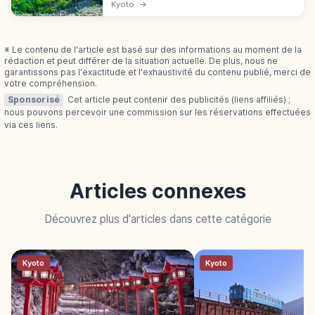
gorges de Hozugawa (7,3 km). Tarif 880 ¥,
Kyoto
→
voiture « The Rich », réservation cerisiers et
érables.
※ Le contenu de l'article est basé sur des informations au moment de la
rédaction et peut différer de la situation actuelle. De plus, nous ne
garantissons pas l'exactitude et l'exhaustivité du contenu publié, merci de
votre compréhension.
Sponsorisé
Cet article peut contenir des publicités (liens affiliés) ;
nous pouvons percevoir une commission sur les réservations effectuées
via ces liens.
Articles connexes
Découvrez plus d'articles dans cette catégorie
Kyoto
Kyoto