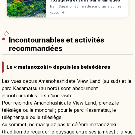
Hozugawa et vues panoramiques
Train Sagano : 25 min de panorama sur les
gorges de Hozugawa (7,3 km). Tarif 880 ¥,
Kyoto
→
voiture « The Rich », réservation cerisiers et
érables.
Incontournables et activités
recommandées
Le « matanozoki » depuis les belvédères
Les vues depuis Amanohashidate View Land (au sud) et le
parc Kasamatsu (au nord) sont absolument
incontournables lors d'une visite.
Pour rejoindre Amanohashidate View Land, prenez le
télésiège ou le monorail ; pour le parc Kasamatsu, le
téléphérique ou le télésiège.
Au sommet, ne manquez pas le célèbre matanozoki
(tradition de regarder le paysage entre ses jambes) : la vue