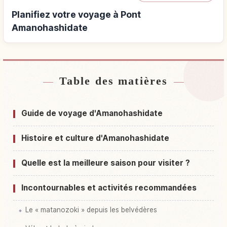
Planifiez votre voyage à Pont
Amanohashidate
Table des matières
Hébergements près de Pont Amanohashidate
↗
Activités à Pont Amanohashidate
↗
Guide de voyage d'Amanohashidate
Histoire et culture d'Amanohashidate
Quelle est la meilleure saison pour visiter ?
Incontournables et activités recommandées
Le « matanozoki » depuis les belvédères