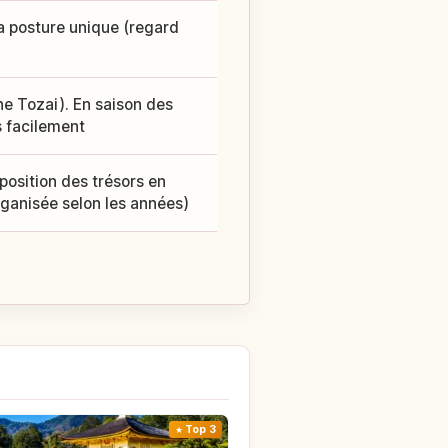
a posture unique (regard
ne Tozai). En saison des
s facilement
position des trésors en
rganisée selon les années)
Top 3