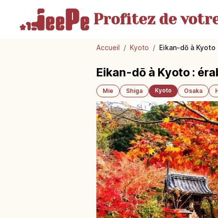
Profitez de votr
Accueil
/
Kyoto
/
Eikan-dō à Kyoto 
Eikan-dō à Kyoto : éra
Kyoto
Mie
Shiga
Osaka