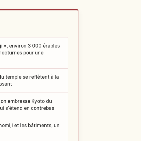
i », environ 3 000 érables
 nocturnes pour une
u temple se reflètent à la
issant
, on embrasse Kyoto du
qui s'étend en contrebas
omiji et les bâtiments, un