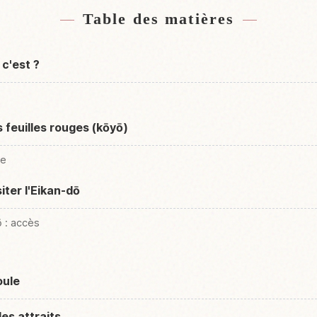
Table des matières
 c'est ?
es feuilles rouges (kōyō)
ue
iter l'Eikan-dō
ō : accès
oule
des attraits