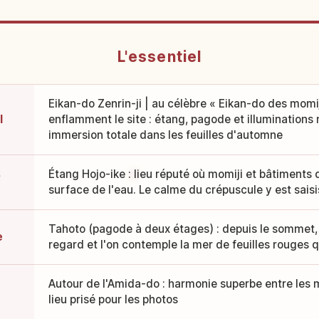
L'essentiel
Eikan-do Zenrin-ji | au célèbre « Eikan-do des momij
l
enflamment le site : étang, pagode et illuminations
immersion totale dans les feuilles d'automne
s
Étang Hojo-ike : lieu réputé où momiji et bâtiments d
surface de l'eau. Le calme du crépuscule y est sais
Tahoto (pagode à deux étages) : depuis le sommet
e
regard et l'on contemple la mer de feuilles rouges 
Autour de l'Amida-do : harmonie superbe entre les m
lieu prisé pour les photos