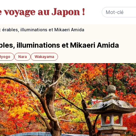
e
voyage au Japon !
: érables, illuminations et Mikaeri Amida
bles, illuminations et Mikaeri Amida
Hyogo
Nara
Wakayama