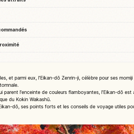
recommandés
roximité
 et parmi eux, l'Eikan-dō Zenrin-ji, célèbre pour ses momiji
utomnale.
i parent l'enceinte de couleurs flamboyantes, l'Eikan-dō est
poque du Kokin Wakashū.
l'Eikan-dō, ses points forts et les conseils de voyage utiles pou