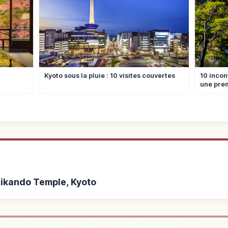
Kyoto sous la pluie : 10 visites couvertes
10 incon
une prem
Eikando Temple, Kyoto
ikando Temple, Kyoto
Activités à Eika
↗