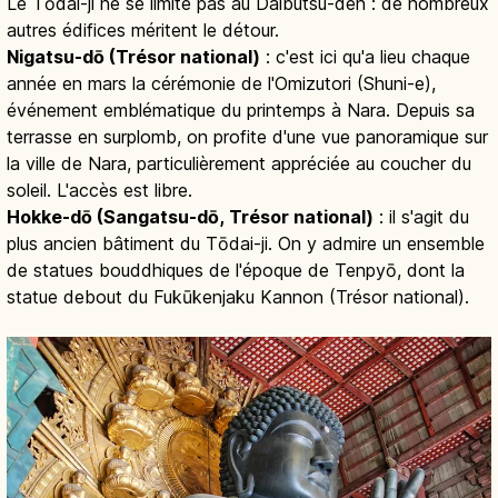
Le Tōdai-ji ne se limite pas au Daibutsu-den : de nombreux
autres édifices méritent le détour.
Nigatsu-dō (Trésor national)
: c'est ici qu'a lieu chaque
année en mars la cérémonie de l'Omizutori (Shuni-e),
événement emblématique du printemps à Nara. Depuis sa
terrasse en surplomb, on profite d'une vue panoramique sur
la ville de Nara, particulièrement appréciée au coucher du
soleil. L'accès est libre.
Hokke-dō (Sangatsu-dō, Trésor national)
: il s'agit du
plus ancien bâtiment du Tōdai-ji. On y admire un ensemble
de statues bouddhiques de l'époque de Tenpyō, dont la
statue debout du Fukūkenjaku Kannon (Trésor national).