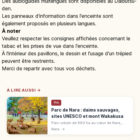
Des audioguides multilingues sont disponibles au Daibutsu-
den.
Les panneaux d'information dans l'enceinte sont
également proposés en plusieurs langues.
À noter
Veuillez respecter les consignes affichées concernant le
tabac et les prises de vue dans l'enceinte.
À l'intérieur des pavillons, le dessin et l'usage d'un trépied
peuvent être restreints.
Merci de repartir avec tous vos déchets.
À LIRE AUSSI →
Vie
Parc de Nara : daims sauvages,
sites UNESCO et mont Wakakusa
Parc urbain de 660 ha au cœur de Nara,
inauguré en 1880. Cerfs sika sauvages
Nara
→
classés monument naturel, temples
UNESCO Tōdai-ji, Kōfuku-ji et Kasuga Taisha.