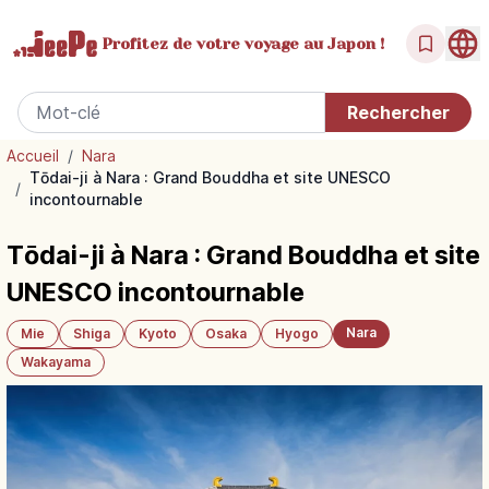
Profitez de votre
voyage au Japon !
Accueil
/
Nara
Tōdai-ji à Nara : Grand Bouddha et site UNESCO
/
incontournable
Tōdai-ji à Nara : Grand Bouddha et site
UNESCO incontournable
Nara
Mie
Shiga
Kyoto
Osaka
Hyogo
Wakayama