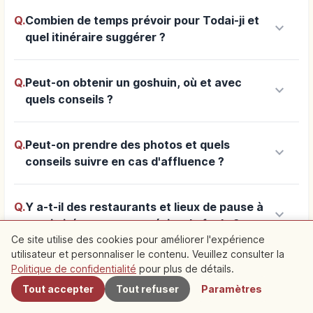
Q.
Combien de temps prévoir pour Todai-ji et
keyboard_arrow_down
quel itinéraire suggérer ?
Q.
Peut-on obtenir un goshuin, où et avec
keyboard_arrow_down
quels conseils ?
Q.
Peut-on prendre des photos et quels
keyboard_arrow_down
conseils suivre en cas d'affluence ?
Q.
Y a-t-il des restaurants et lieux de pause à
keyboard_arrow_down
proximité, et comment éviter la foule ?
Ce site utilise des cookies pour améliorer l'expérience
utilisateur et personnaliser le contenu. Veuillez consulter la
À proximité
Politique de confidentialité
pour plus de détails.
Tout accepter
Tout refuser
Paramètres