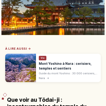
À LIRE AUSSI →
Vie
Mont Yoshino à Nara : cerisiers,
temples et sentiers
Guide du mont Yoshino : 30 000 cerisiers,
site UNESCO, Kinpusen-ji, Yoshimizu et
Nara
→
accès en express depuis Osaka
Abenobashi.
Que voir au Tōdai-ji :