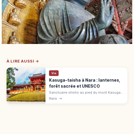
À LIRE AUSSI →
Vie
Kasuga-taisha à Nara : lanternes,
forêt sacrée et UNESCO
Sanctuaire shinto au pied du mont Kasuga,
fondé en 768, inscrit à l'UNESCO. ~3 000
Nara
→
lanternes votives, 4 pavillons trésor
national, glycines au jardin Man'yō.