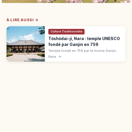
À LIRE AUSSI →
Culture Traditionnelle
Tōshōdai-ji, Nara : temple UNESCO
fondé par Ganjin en 759
Temple fondé en 759 par le moine Ganjin
Wajō à Nara, classé UNESCO. Kondō et Kōdō
Nara
→
trésors nationaux, statues Rushana Butsu
et Senju Kannon de l'ère Tenpyō.