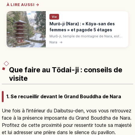
À LIRE AUSSI →
Vie
Murō-ji (Nara) : « Kōya-san des
femmes » et pagode 5 étages
Murō-ji, temple de montagne de Nara, est
réputé pour sa pagode à 5 étages, ses
Nara
→
statues et ses 3 000 rhododendrons. Guide
d'accès et de saison.
Que faire au Tōdai-ji : conseils de
visite
1. Se recueillir devant le Grand Bouddha de Nara
Une fois à l'intérieur du Daibutsu-den, vous vous retrouvez
face à la présence imposante du Grand Bouddha de Nara.
Profitez de cette proximité pour ressentir toute sa majesté
et lui adresser une prière dans le silence du pavillon.