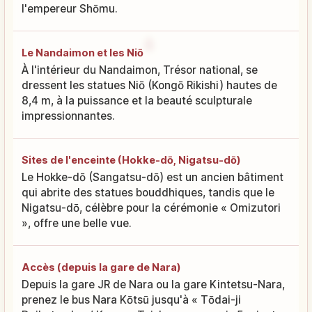
l'empereur Shōmu.
Le Nandaimon et les Niō
À l'intérieur du Nandaimon, Trésor national, se
dressent les statues Niō (Kongō Rikishi) hautes de
8,4 m, à la puissance et la beauté sculpturale
impressionnantes.
Sites de l'enceinte (Hokke-dō, Nigatsu-dō)
Le Hokke-dō (Sangatsu-dō) est un ancien bâtiment
qui abrite des statues bouddhiques, tandis que le
Nigatsu-dō, célèbre pour la cérémonie « Omizutori
», offre une belle vue.
Accès (depuis la gare de Nara)
Depuis la gare JR de Nara ou la gare Kintetsu-Nara,
prenez le bus Nara Kōtsū jusqu'à « Tōdai-ji