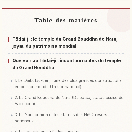
Table des matières
Hébergements près de Temple Todai-ji
↗
Activités à Temple Todai-ji
↗
Tōdai-ji : le temple du Grand Bouddha de Nara,
joyau du patrimoine mondial
Que voir au Tōdai-ji : incontournables du temple
du Grand Bouddha
1. Le Daibutsu-den, l'une des plus grandes constructions
en bois au monde (Trésor national)
2. Le Grand Bouddha de Nara (Daibutsu, statue assise de
Vairocana)
3. Le Nandai-mon et les statues des Niō (Trésors
nationaux)
4. Les paysages au fil des saisons