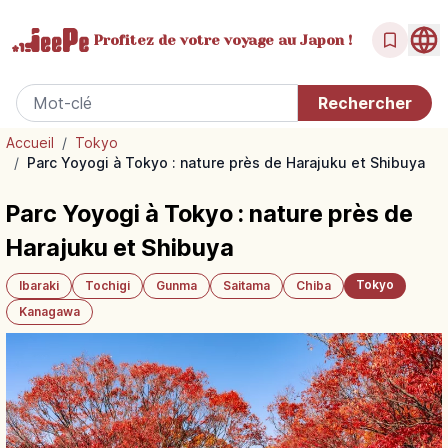
Profitez de votre
voyage au Japon !
Accueil
/
Tokyo
/
Parc Yoyogi à Tokyo : nature près de Harajuku et Shibuya
Parc Yoyogi à Tokyo : nature près de
Harajuku et Shibuya
Tokyo
Ibaraki
Tochigi
Gunma
Saitama
Chiba
Kanagawa