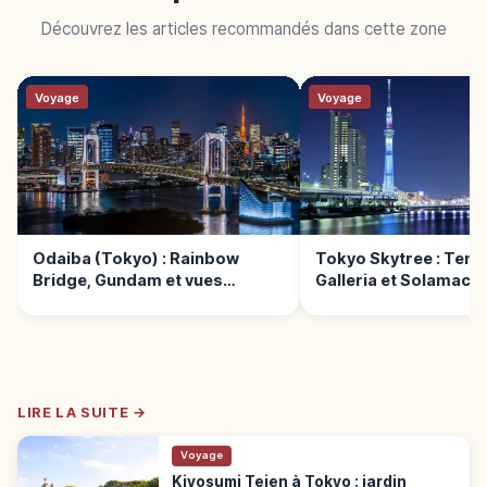
Découvrez les articles recommandés dans cette zone
Voyage
Voyage
Odaiba (Tokyo) : Rainbow
Tokyo Skytree : Tem
Bridge, Gundam et vues
Galleria et Solamachi
nocturnes
LIRE LA SUITE →
Voyage
Kiyosumi Teien à Tokyo : jardin