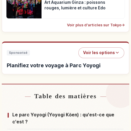
Art Aquarium Ginza : poissons
rouges, lumière et culture Edo
Voir plus d'articles sur Tokyo
→
Voir les options
Sponsorisé
Planifiez votre voyage à Parc Yoyogi
Table des matières
Hébergements près de Parc Yoyogi
↗
Activités à Parc Yoyogi
↗
Le parc Yoyogi (Yoyogi Kōen) : qu'est-ce que
c'est ?