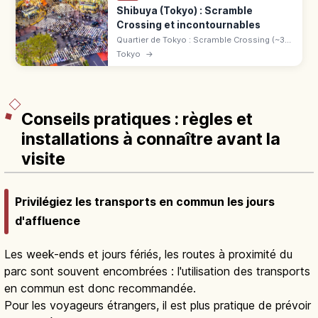
Shibuya (Tokyo) : Scramble
Crossing et incontournables
Quartier de Tokyo : Scramble Crossing (~3
000 piétons à chaque feu), statue de
Tokyo
→
Hachikō, Shibuya Scramble Square, Hikarie
et Stream. 40 min de Haneda.
Conseils pratiques : règles et
installations à connaître avant la
visite
Privilégiez les transports en commun les jours
d'affluence
Les week-ends et jours fériés, les routes à proximité du
parc sont souvent encombrées : l'utilisation des transports
en commun est donc recommandée.
Pour les voyageurs étrangers, il est plus pratique de prévoir