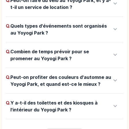
Q.
Peut-on faire du vélo au Yoyogi Park, et y a-
keyboard_arrow_down
t-il un service de location ?
Q.
Quels types d'événements sont organisés
keyboard_arrow_down
au Yoyogi Park ?
Q.
Combien de temps prévoir pour se
keyboard_arrow_down
promener au Yoyogi Park ?
Q.
Peut-on profiter des couleurs d'automne au
keyboard_arrow_down
Yoyogi Park, et quand est-ce le mieux ?
Q.
Y a-t-il des toilettes et des kiosques à
keyboard_arrow_down
l'intérieur du Yoyogi Park ?