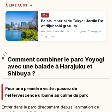
À LIRE AUSSI →
Vie
Palais impérial de Tokyo : Jardin Est
et Nijubashi gratuits
Ancienne résidence du shogunat Tokugawa
devenue palais impérial en 1869. Jardins de
Tokyo
→
l'Est (21 ha) accessibles gratuitement à 15
min de la gare de Tokyo.
Comment combiner le parc Yoyogi
avec une balade à Harajuku et
Shibuya ?
Pour une première visite : passez de
l'effervescence urbaine au calme du parc
Entrer dans le parc directement depuis l'animation de