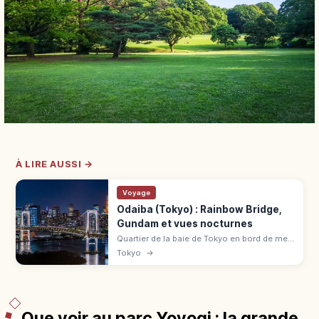
À LIRE AUSSI →
Voyage
Odaiba (Tokyo) : Rainbow Bridge,
Gundam et vues nocturnes
Quartier de la baie de Tokyo en bord de mer :
Rainbow Bridge (promenade piétonne 1,7
Tokyo
→
km), statue Unicorn Gundam à DiverCity,
plage artificielle de 800 m.
Que voir au parc Yoyogi : la grande