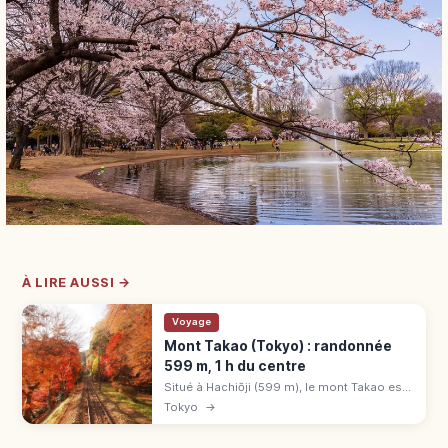
À LIRE AUSSI →
Voyage
Mont Takao (Tokyo) : randonnée
599 m, 1 h du centre
Situé à Hachiōji (599 m), le mont Takao est
classé 3 étoiles au Guide Vert Michelin.
Tokyo
→
Funiculaire, télésiège, Yakuō-in, vue sur le
Fuji. 50 min de Shinjuku.