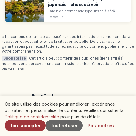
japonais – choses à voir
Jardin de promenade type linsen à Kōtō
(Tokyo) aménagé en 1878-1880 par Iwasaki
Tokyo
→
Yatarō, fondateur de Mitsubishi. Étang, pierres
remarquables et pavillon Ryōtei.
※ Le contenu de l'article est basé sur des informations au moment de la
rédaction et peut différer de la situation actuelle. De plus, nous ne
garantissons pas l'exactitude et l'exhaustivité du contenu publié, merci de
votre compréhension.
Sponsorisé
Cet article peut contenir des publicités (liens affiliés) ;
nous pouvons percevoir une commission sur les réservations effectuées
via ces liens.
Articles connexes
Ce site utilise des cookies pour améliorer l'expérience
Découvrez plus d'articles dans cette catégorie
utilisateur et personnaliser le contenu. Veuillez consulter la
À proximité
Politique de confidentialité
pour plus de détails.
Tout accepter
Tout refuser
Paramètres
Kyoto
Kyoto