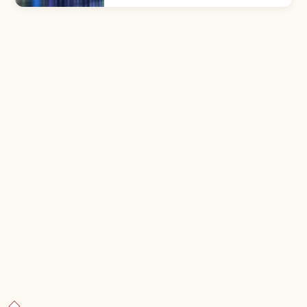
mundo desde 2012. Tembō Deck a 350 m y
Tembō Galleria a 450 m.