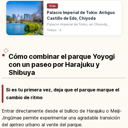
Vida
Palacio Imperial de Tokio: Antiguo
Castillo de Edo, Chiyoda
Palacio Imperial de Tokio, en Chiyoda,
ocupa el antiguo castillo de Edo desde
Tokyo
→
1869. A 15 min a pie de la estación de Tokio.
Jardines del Este al público.
Cómo combinar el parque Yoyogi
con un paseo por Harajuku y
Shibuya
Si es tu primera vez, deja que el parque marque el
cambio de ritmo
Entrar directamente desde el bullicio de Harajuku o Meiji-
Jingūmae permite experimentar una agradable transición
del ajetreo urbano al verde del parque.