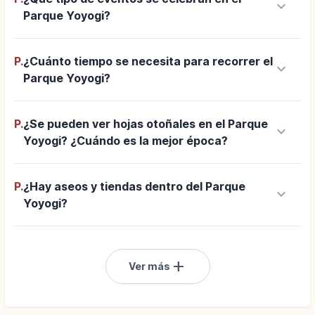
keyboard_arrow_down
Parque Yoyogi?
P.
¿Cuánto tiempo se necesita para recorrer el
keyboard_arrow_down
Parque Yoyogi?
P.
¿Se pueden ver hojas otoñales en el Parque
keyboard_arrow_down
Yoyogi? ¿Cuándo es la mejor época?
P.
¿Hay aseos y tiendas dentro del Parque
keyboard_arrow_down
Yoyogi?
add
Ver más