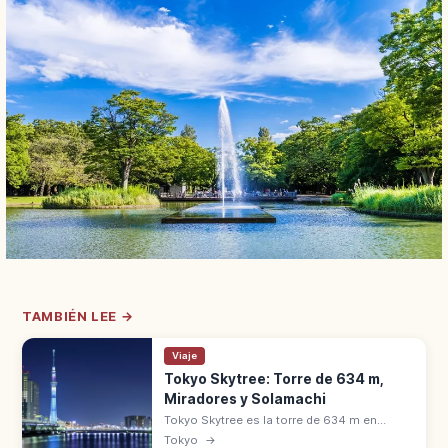
TAMBIÉN LEE →
Viaje
Tokyo Skytree: Torre de 634 m,
Miradores y Solamachi
Tokyo Skytree es la torre de 634 m en
Sumida (Tokio), una de las más altas del
Tokyo
→