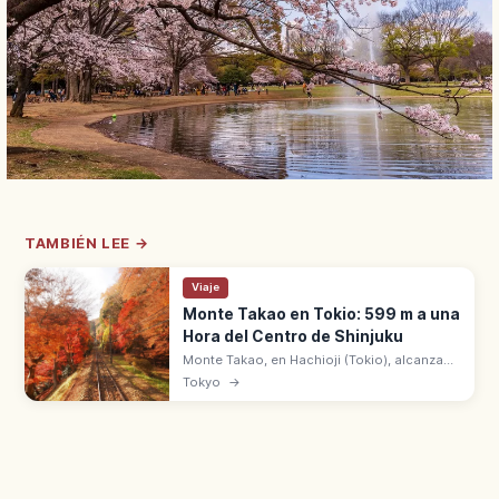
TAMBIÉN LEE →
Viaje
Monte Takao en Tokio: 599 m a una
Hora del Centro de Shinjuku
Monte Takao, en Hachioji (Tokio), alcanza
599 m con 3 estrellas en Michelin Verde y 3
Tokyo
→
millones de senderistas al año. A 1 hora en
tren desde Shinjuku.