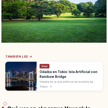
TAMBIÉN LEE →
Viaje
Odaiba en Tokio: Isla Artificial con
Rainbow Bridge
Odaiba es la isla artificial de la bahía de
Tokio entre Minato y Koto. Rainbow Bridge
Tokyo
→
con vistas nocturnas, Rainbow Promenade
de 1,7 km y centros comerciales.