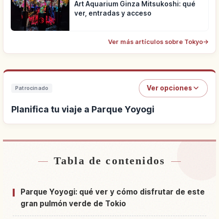
Art Aquarium Ginza Mitsukoshi: qué
ver, entradas y acceso
Ver más artículos sobre Tokyo
→
Ver opciones
Patrocinado
Planifica tu viaje a Parque Yoyogi
Tabla de contenidos
Buscar alojamiento cerca de Parque Yoyogi
↗
Buscar experiencias en Parque Yoyogi
↗
Parque Yoyogi: qué ver y cómo disfrutar de este
gran pulmón verde de Tokio