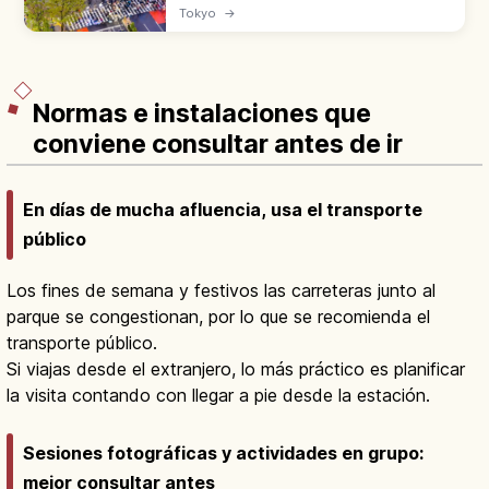
cruce peatonal Shibuya Scramble, estatua
Tokyo
→
de Hachiko, SHIBUYA109 y nuevos iconos
como Shibuya Scramble Square.
Normas e instalaciones que
conviene consultar antes de ir
En días de mucha afluencia, usa el transporte
público
Los fines de semana y festivos las carreteras junto al
parque se congestionan, por lo que se recomienda el
transporte público.
Si viajas desde el extranjero, lo más práctico es planificar
la visita contando con llegar a pie desde la estación.
Sesiones fotográficas y actividades en grupo:
mejor consultar antes