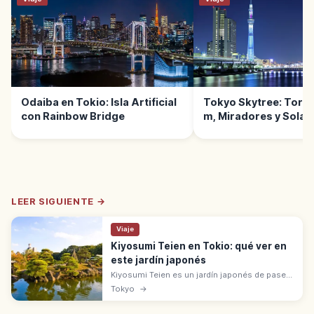
Odaiba en Tokio: Isla Artificial
Tokyo Skytree: Torre
con Rainbow Bridge
m, Miradores y Sola
LEER SIGUIENTE →
Viaje
Kiyosumi Teien en Tokio: qué ver en
este jardín japonés
Kiyosumi Teien es un jardín japonés de paseo
con estanque en Kōtō (Tokio), iniciado en
Tokyo
→
1878 por Iwasaki Yatarō. Lugar Pintoresco de
Tokio. Entrada: 150 yenes.