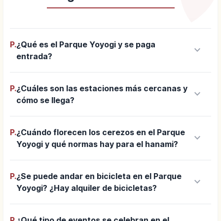
P.
¿Qué es el Parque Yoyogi y se paga
keyboard_arrow_down
entrada?
P.
¿Cuáles son las estaciones más cercanas y
keyboard_arrow_down
cómo se llega?
P.
¿Cuándo florecen los cerezos en el Parque
keyboard_arrow_down
Yoyogi y qué normas hay para el hanami?
P.
¿Se puede andar en bicicleta en el Parque
keyboard_arrow_down
Yoyogi? ¿Hay alquiler de bicicletas?
P.
¿Qué tipo de eventos se celebran en el