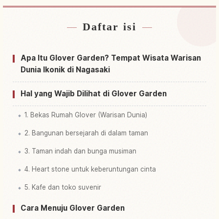
Daftar isi
Cari penginapan dekat Taman Glover
↗
Cari aktivitas di Taman Glover
↗
Apa Itu Glover Garden? Tempat Wisata Warisan
Dunia Ikonik di Nagasaki
Hal yang Wajib Dilihat di Glover Garden
1. Bekas Rumah Glover (Warisan Dunia)
2. Bangunan bersejarah di dalam taman
3. Taman indah dan bunga musiman
4. Heart stone untuk keberuntungan cinta
5. Kafe dan toko suvenir
Cara Menuju Glover Garden