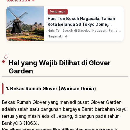
BACA JUGA →
Perjalanan
Huis Ten Bosch Nagasaki: Taman
Kota Belanda 33 Tokyo Dome,
Musim & Area Utama
Huis Ten Bosch di Sasebo, Nagasaki: taman
hiburan terbesar Jepang reproduksi kota
Nagasaki
→
Belanda. ~33 Tokyo Dome dengan kanal,
kincir & bunga 4 musim; 40+ atraksi.
Hal yang Wajib Dilihat di Glover
Garden
1. Bekas Rumah Glover (Warisan Dunia)
Bekas Rumah Glover yang menjadi pusat Glover Garden
adalah salah satu bangunan bergaya Barat berbahan kayu
tertua yang masih ada di Jepang, dibangun pada tahun
Bunkyū 3 (1863).