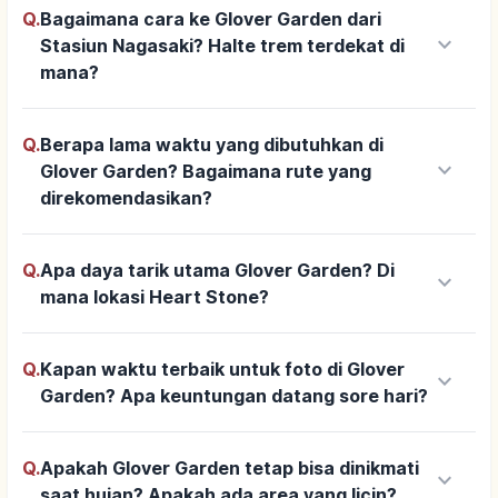
Q.
Bagaimana cara ke Glover Garden dari
keyboard_arrow_down
Stasiun Nagasaki? Halte trem terdekat di
mana?
Q.
Berapa lama waktu yang dibutuhkan di
keyboard_arrow_down
Glover Garden? Bagaimana rute yang
direkomendasikan?
Q.
Apa daya tarik utama Glover Garden? Di
keyboard_arrow_down
mana lokasi Heart Stone?
Q.
Kapan waktu terbaik untuk foto di Glover
keyboard_arrow_down
Garden? Apa keuntungan datang sore hari?
Q.
Apakah Glover Garden tetap bisa dinikmati
keyboard_arrow_down
saat hujan? Apakah ada area yang licin?