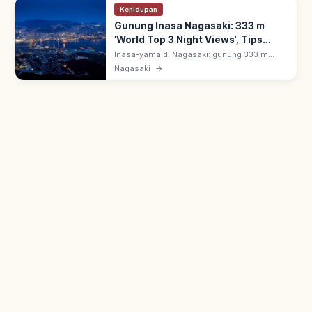
Kehidupan
Gunung Inasa Nagasaki: 333 m
'World Top 3 Night Views', Tips
Berkunjung
Inasa-yama di Nagasaki: gunung 333 m
diakui 'World's New Top 3 Night Views' 2012
Nagasaki
→
(bersama Hong Kong & Monako) & 2021.
Ropeway & dek observasi ke puncak.