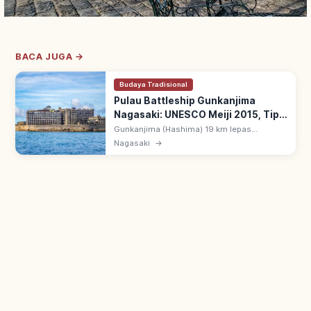
BACA JUGA →
Budaya Tradisional
Pulau Battleship Gunkanjima
Nagasaki: UNESCO Meiji 2015, Tips
Berkunjung
Gunkanjima (Hashima) 19 km lepas
Pelabuhan Nagasaki: pulau tambang batu
Nagasaki
→
bara bawah laut, reruntuhannya mirip kapal
perang. UNESCO Meiji Industrial sejak 2015.