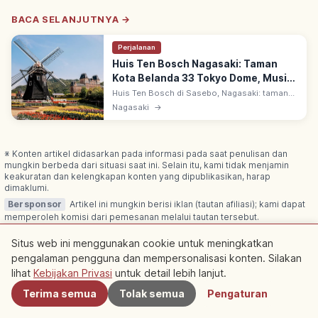
BACA SELANJUTNYA →
Perjalanan
Huis Ten Bosch Nagasaki: Taman
Kota Belanda 33 Tokyo Dome, Musim
& Area Utama
Huis Ten Bosch di Sasebo, Nagasaki: taman
hiburan terbesar Jepang reproduksi kota
Nagasaki
→
Belanda. ~33 Tokyo Dome dengan kanal, kincir
& bunga 4 musim; 40+ atraksi.
※ Konten artikel didasarkan pada informasi pada saat penulisan dan
mungkin berbeda dari situasi saat ini. Selain itu, kami tidak menjamin
keakuratan dan kelengkapan konten yang dipublikasikan, harap
dimaklumi.
Bersponsor
Artikel ini mungkin berisi iklan (tautan afiliasi); kami dapat
memperoleh komisi dari pemesanan melalui tautan tersebut.
Situs web ini menggunakan cookie untuk meningkatkan
pengalaman pengguna dan mempersonalisasi konten. Silakan
Terdekat
lihat
Kebijakan Privasi
untuk detail lebih lanjut.
Artikel Terkait
Terima semua
Tolak semua
Pengaturan
Lihat artikel lainnya dalam kategori ini