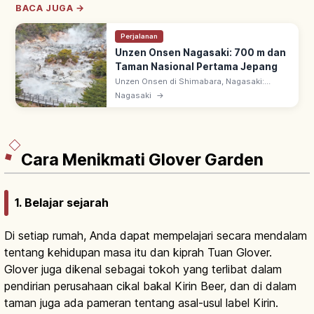
BACA JUGA →
Perjalanan
Unzen Onsen Nagasaki: 700 m dan
Taman Nasional Pertama Jepang
Unzen Onsen di Shimabara, Nagasaki:
kawasan onsen dataran tinggi ~700 m di
Nagasaki
→
Unzen-Amakusa, taman nasional pertama
Jepang sejak 1934; aroma belerang khas
resor.
Cara Menikmati Glover Garden
1. Belajar sejarah
Di setiap rumah, Anda dapat mempelajari secara mendalam
tentang kehidupan masa itu dan kiprah Tuan Glover.
Glover juga dikenal sebagai tokoh yang terlibat dalam
pendirian perusahaan cikal bakal Kirin Beer, dan di dalam
taman juga ada pameran tentang asal-usul label Kirin.