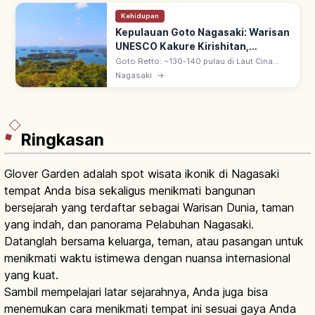
Kehidupan
Kepulauan Goto Nagasaki: Warisan
UNESCO Kakure Kirishitan,
Pemandangan & Akses
Goto Retto: ~130-140 pulau di Laut Cina
Timur, off Nagasaki. Pulau utama Fukue,
Nagasaki
→
Naka-dori, Hisaka, Naru & Wakamatsu.
Warisan UNESCO 2018 Kakure Kirishitan.
Ringkasan
Glover Garden adalah spot wisata ikonik di Nagasaki
tempat Anda bisa sekaligus menikmati bangunan
bersejarah yang terdaftar sebagai Warisan Dunia, taman
yang indah, dan panorama Pelabuhan Nagasaki.
Datanglah bersama keluarga, teman, atau pasangan untuk
menikmati waktu istimewa dengan nuansa internasional
yang kuat.
Sambil mempelajari latar sejarahnya, Anda juga bisa
menemukan cara menikmati tempat ini sesuai gaya Anda