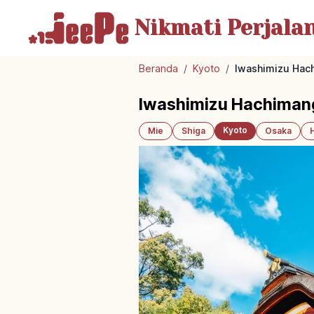
Nikmati Perjala
Beranda
/
Kyoto
/
Iwashimizu Hach
Iwashimizu Hachimang
Kyoto
Mie
Shiga
Osaka