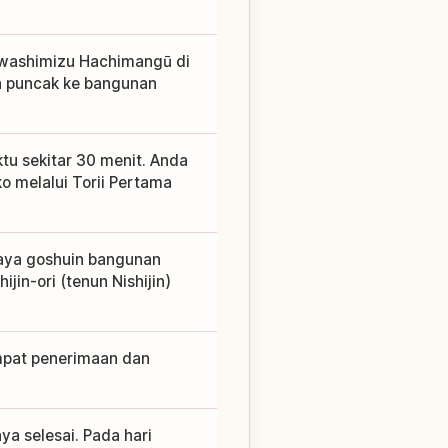
 Iwashimizu Hachimangū di
iun puncak ke bangunan
u sekitar 30 menit. Anda
 melalui Torii Pertama
iaya goshuin bangunan
jin-ori (tenun Nishijin)
mpat penerimaan dan
ya selesai. Pada hari