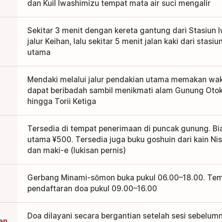
dan Kuil Iwashimizu tempat mata air suci mengalir
Sekitar 3 menit dengan kereta gantung dari Stasiun
jalur Keihan, lalu sekitar 5 menit jalan kaki dari stas
utama
Mendaki melalui jalur pendakian utama memakan wakt
dapat beribadah sambil menikmati alam Gunung Otoko
hingga Torii Ketiga
Tersedia di tempat penerimaan di puncak gunung. B
utama ¥500. Tersedia juga buku goshuin dari kain Nishi
dan maki-e (lukisan pernis)
Gerbang Minami-sōmon buka pukul 06.00–18.00. Te
pendaftaran doa pukul 09.00–16.00
Doa dilayani secara bergantian setelah sesi sebelumn
an