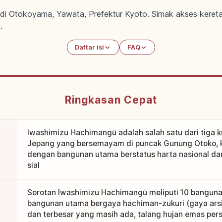
i Otokoyama, Yawata, Prefektur Kyoto. Simak akses kereta 
.
Daftar isi
FAQ
Ringkasan Cepat
Iwashimizu Hachimangū adalah salah satu dari tiga k
Jepang yang bersemayam di puncak Gunung Otoko, ku
dengan bangunan utama berstatus harta nasional d
sial
Sorotan Iwashimizu Hachimangū meliputi 10 bangunan
bangunan utama bergaya hachiman-zukuri (gaya arsi
dan terbesar yang masih ada, talang hujan emas p