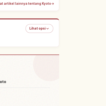
at artikel lainnya tentang Kyoto
→
Lihat opsi
ashimizu Hachimanguu
↗
yoto