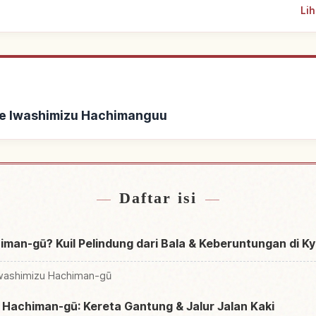
Lih
ke Iwashimizu Hachimanguu
washimizu Hachimanguu
Cari aktivitas di Iw
↗
Daftar isi
iman-gū? Kuil Pelindung dari Bala & Keberuntungan di K
washimizu Hachiman-gū
 Hachiman-gū: Kereta Gantung & Jalur Jalan Kaki