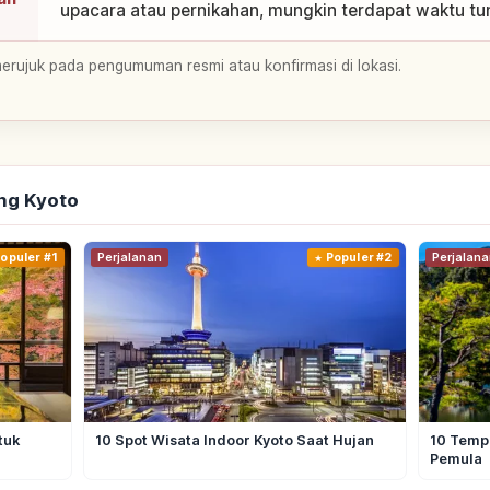
upacara atau pernikahan, mungkin terdapat waktu t
merujuk pada pengumuman resmi atau konfirmasi di lokasi.
ng Kyoto
opuler #1
Perjalanan
Populer #2
Perjalana
tuk
10 Spot Wisata Indoor Kyoto Saat Hujan
10 Tempa
Pemula