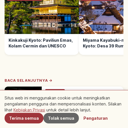
Kinkakuji Kyoto: Paviliun Emas,
Miyama Kayabuki-no
Kolam Cermin dan UNESCO
Kyoto: Desa 39 Ruma
Jerami
BACA SELANJUTNYA →
Perjalanan
Situs web ini menggunakan cookie untuk meningkatkan
Kuil Rurikoin Kyoto: Refleksi Momiji &
pengalaman pengguna dan mempersonalisasi konten. Silakan
Terdekat
Shoin Kaki Hiei-zan
lihat
Kebijakan Privasi
untuk detail lebih lanjut.
Ruriko-in di Sakyo-ku, Kyoto: kuil Jodo
Shinshu di kaki Hiei-zan, 12.000 tsubo.
Kyoto
→
Terima semua
Tolak semua
Pengaturan
Refleksi momiji di meja pernis shoin viral;
kunjungan terbatas 3 kali setahun.