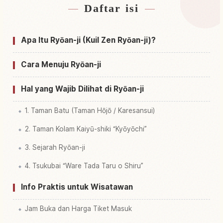
Daftar isi
Cari penginapan dekat Kuil Ryoan-ji, Kyoto
↗
Cari aktivitas di Kuil Ryoan-ji, Kyoto
↗
Apa Itu Ryōan-ji (Kuil Zen Ryōan-ji)?
Cara Menuju Ryōan-ji
Hal yang Wajib Dilihat di Ryōan-ji
1. Taman Batu (Taman Hōjō / Karesansui)
2. Taman Kolam Kaiyū-shiki “Kyōyōchi”
3. Sejarah Ryōan-ji
4. Tsukubai “Ware Tada Taru o Shiru”
Info Praktis untuk Wisatawan
Jam Buka dan Harga Tiket Masuk