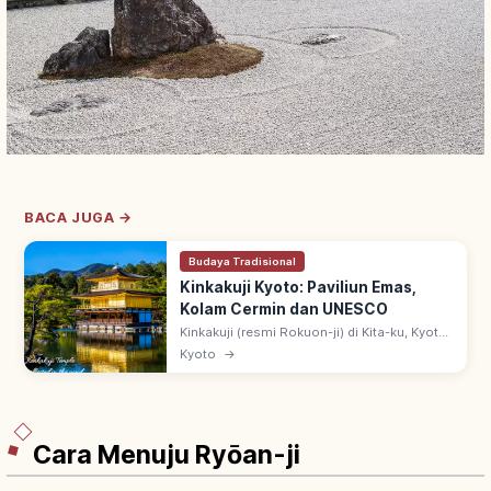
BACA JUGA →
Budaya Tradisional
Kinkakuji Kyoto: Paviliun Emas,
Kolam Cermin dan UNESCO
Kinkakuji (resmi Rokuon-ji) di Kita-ku, Kyoto:
paviliun 3 lantai berlapis daun emas
Kyoto
→
(Shariden), didirikan Ashikaga Yoshimitsu.
Warisan UNESCO sejak 1994.
Cara Menuju Ryōan-ji