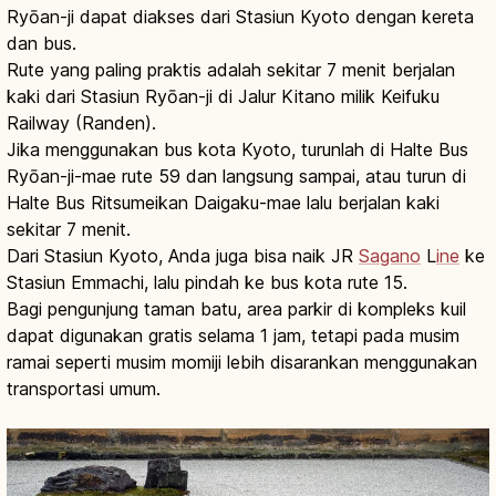
Ryōan-ji dapat diakses dari Stasiun Kyoto dengan kereta
dan bus.
Rute yang paling praktis adalah sekitar 7 menit berjalan
kaki dari Stasiun Ryōan-ji di Jalur Kitano milik Keifuku
Railway (Randen).
Jika menggunakan bus kota Kyoto, turunlah di Halte Bus
Ryōan-ji-mae rute 59 dan langsung sampai, atau turun di
Halte Bus Ritsumeikan Daigaku-mae lalu berjalan kaki
sekitar 7 menit.
Dari Stasiun Kyoto, Anda juga bisa naik JR
Sagano
L
ine
ke
Stasiun Emmachi, lalu pindah ke bus kota rute 15.
Bagi pengunjung taman batu, area parkir di kompleks kuil
dapat digunakan gratis selama 1 jam, tetapi pada musim
ramai seperti musim momiji lebih disarankan menggunakan
transportasi umum.