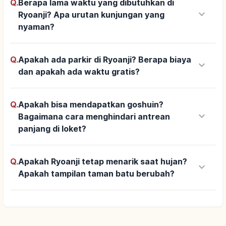
Q.
Berapa lama waktu yang dibutuhkan di
keyboard_arrow_down
Ryoanji? Apa urutan kunjungan yang
nyaman?
Q.
Apakah ada parkir di Ryoanji? Berapa biaya
keyboard_arrow_down
dan apakah ada waktu gratis?
Q.
Apakah bisa mendapatkan goshuin?
keyboard_arrow_down
Bagaimana cara menghindari antrean
panjang di loket?
Q.
Apakah Ryoanji tetap menarik saat hujan?
keyboard_arrow_down
Apakah tampilan taman batu berubah?