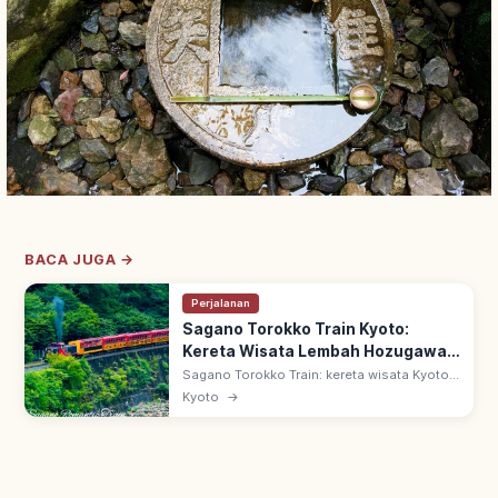
BACA JUGA →
Perjalanan
Sagano Torokko Train Kyoto:
Kereta Wisata Lembah Hozugawa,
Tips Berkunjung
Sagano Torokko Train: kereta wisata Kyoto
7,3 km dari Stasiun Torokko Saga ke
Kyoto
→
Kameoka. Sejak 1991 di bekas jalur JR Sanin
Main, melaju di tepi Lembah Hozugawa.