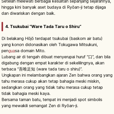
Setelah melewati berbagai kesulitan sepanjang sejarahnya,
hingga kini banyak aset budaya di Ryōan-ji tetap dijaga
dan diwariskan dengan baik.
4. Tsukubai “Ware Tada Taru o Shiru”
Di belakang Hōjō terdapat tsukubai (baskom air batu)
yang konon didonasikan oleh Tokugawa Mitsukuni,
pen
gua
sa domain Mito.
Lubang air di tengah dibuat menyerupai huruf “口”, dan bila
digabung dengan empat karakter di sekelilingnya, akan
terbaca “吾唯足知 (ware tada taru o shiru)”.
Ungkapan ini melambangkan ajaran Zen bahwa orang yang
tahu merasa cukup akan tetap bahagia meski miskin,
sedangkan orang yang tidak tahu merasa cukup tetap
tidak bahagia meski kaya.
Bersama taman batu, tempat ini menjadi spot simbolis
yang mewakili semangat Zen di Ryōan-ji.