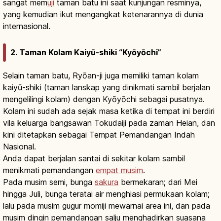
sangat mem
uji
taman batu ini saat kunjungan resminya,
yang kemudian ikut mengangkat ketenarannya di dunia
internasional.
2. Taman Kolam Kaiyū-shiki “Kyōyōchi”
Selain taman batu, Ryōan-ji juga memiliki taman kolam
kaiyū-shiki (taman lanskap yang dinikmati sambil berjalan
mengelilingi kolam) dengan Kyōyōchi sebagai pusatnya.
Kolam ini sudah ada sejak masa ketika di tempat ini berdiri
vila keluarga bangsawan Tokudaiji pada zaman Heian, dan
kini ditetapkan sebagai Tempat Pemandangan Indah
Nasional.
Anda dapat berjalan santai di sekitar kolam sambil
menikmati pemandangan
empat musim
.
Pada musim semi, bunga
sakura
bermekaran; dari Mei
hingga Juli, bunga teratai air menghiasi permukaan kolam;
lalu pada musim gugur momiji mewarnai area ini, dan pada
musim dingin pemandangan salju menghadirkan suasana