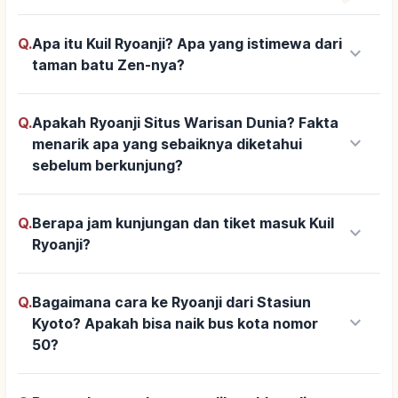
Q.
Apa itu Kuil Ryoanji? Apa yang istimewa dari
keyboard_arrow_down
taman batu Zen-nya?
Q.
Apakah Ryoanji Situs Warisan Dunia? Fakta
keyboard_arrow_down
menarik apa yang sebaiknya diketahui
sebelum berkunjung?
Q.
Berapa jam kunjungan dan tiket masuk Kuil
keyboard_arrow_down
Ryoanji?
Q.
Bagaimana cara ke Ryoanji dari Stasiun
keyboard_arrow_down
Kyoto? Apakah bisa naik bus kota nomor
50?