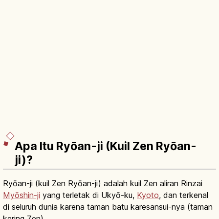
Apa Itu Ryōan-ji (Kuil Zen Ryōan-
ji)?
Ryōan-ji (kuil Zen Ryōan-ji) adalah kuil Zen aliran Rinzai
Myōshin-ji
yang terletak di Ukyō-ku,
Kyoto
, dan terkenal
di seluruh dunia karena taman batu karesansui-nya (taman
kering Zen).