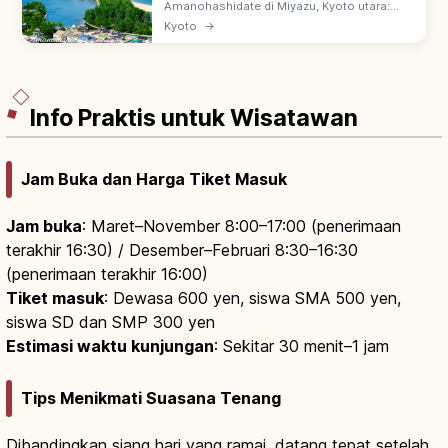
Amanohashidate di Miyazu, Kyoto utara:
salah satu Nihon Sankei. Gosong pasir 3,6
Kyoto
→
km, ~6.700 pinus memisahkan Teluk Miyazu
& Aso-kai. Pemandangan alam istimewa.
Info Praktis untuk Wisatawan
Jam Buka dan Harga Tiket Masuk
Jam buka
: Maret–November 8:00–17:00 (penerimaan
terakhir 16:30) / Desember–Februari 8:30–16:30
(penerimaan terakhir 16:00)
Tiket masuk
: Dewasa 600 yen, siswa SMA 500 yen,
siswa SD dan SMP 300 yen
Estimasi waktu kunjungan
: Sekitar 30 menit–1 jam
Tips Menikmati Suasana Tenang
Dibandingkan siang hari yang ramai, datang tepat setelah