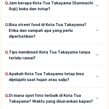
Q.
Jam berapa Kota Tua Takayama (Sanmachi
keyboard_arrow_down
Suji) buka dan tutup?
Q.
Bisa street food di Kota Tua Takayama?
keyboard_arrow_down
Etika dan sampah apa yang perlu
diperhatikan?
Q.
Tips menikmati Kota Tua Takayama tanpa
keyboard_arrow_down
terlalu ramai?
Q.
Apakah Kota Tua Takayama tetap bisa
keyboard_arrow_down
dijelajahi saat hujan atau salju?
Q.
Di mana spot foto terbaik di Kota Tua
keyboard_arrow_down
Takayama? Waktu yang disarankan kapan?