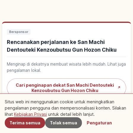
Bersponsor
Rencanakan perjalanan ke San Machi
Dentouteki Kenzoubutsu Gun Hozon Chiku
Menginap di dekatnya membuat wisata lebih mudah. Lihat juga
pengalaman lokal.
Cari penginapan dekat San Machi Dentouteki
↗
Kenzoubutsu Gun Hozon Chiku
Situs web ini menggunakan cookie untuk meningkatkan
Cari aktivitas di San Machi Dentouteki
pengalaman pengguna dan mempersonalisasi konten. Silakan
Terdekat
↗
Kenzoubutsu Gun Hozon Chiku
lihat
Kebijakan Privasi
untuk detail lebih lanjut.
Terima semua
Tolak semua
Pengaturan