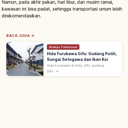
Namun, pada akhir pekan, hari libur, dan musim ramai,
kawasan ini bisa padat, sehingga transportasi umum lebih
direkomendasikan.
BACA JUGA →
Budaya Tradisional
Hida Furukawa Gifu: Gudang Putih,
Sungai Setogawa dan Ikan Koi
Hida Furukawa di Hida, Gifu: gudang
berdinding putih di sepanjang Sungai
Gifu
→
Setogawa dengan ikan koi. ~15 menit dari JR
Takayama; latar film 'Kimi no Na wa'.