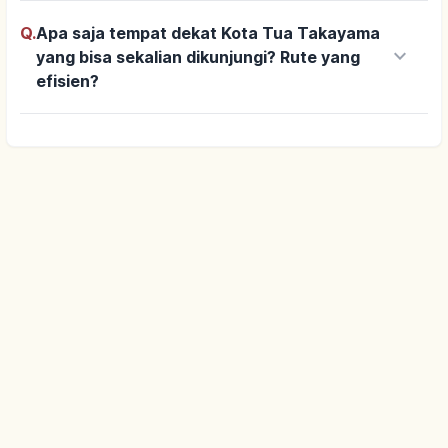
Q.
Apa saja tempat dekat Kota Tua Takayama
keyboard_arrow_down
yang bisa sekalian dikunjungi? Rute yang
efisien?