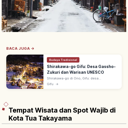
BACA JUGA →
Budaya Tradisional
Shirakawa-go Gifu: Desa Gassho-
Zukuri dan Warisan UNESCO
Shirakawa-go di Ono, Gifu: desa
pegunungan gassho-zukuri (atap jerami
Gifu
→
curam mirip tangan berdoa). UNESCO 1995
bersama Gokayama; lanskap empat musim
ikonik.
Tempat Wisata dan Spot Wajib di
Kota Tua Takayama