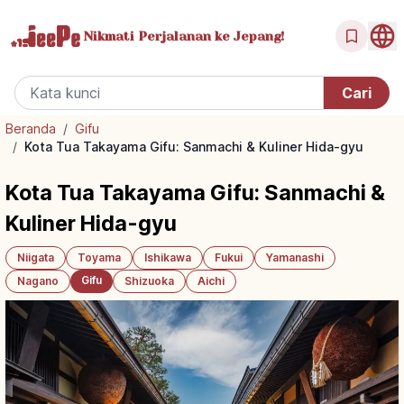
Nikmati Perjalanan
ke Jepang!
Beranda
/
Gifu
/
Kota Tua Takayama Gifu: Sanmachi & Kuliner Hida-gyu
Kota Tua Takayama Gifu: Sanmachi &
Kuliner Hida-gyu
Niigata
Toyama
Ishikawa
Fukui
Yamanashi
Gifu
Nagano
Shizuoka
Aichi