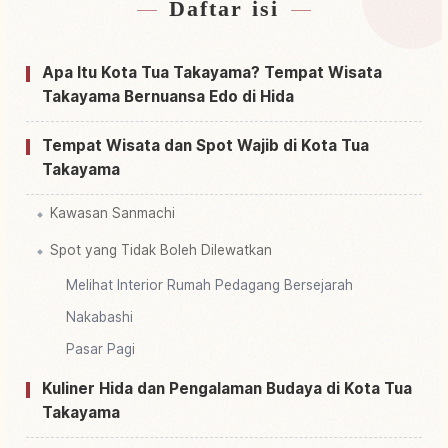
Daftar isi
Cari penginapan dekat San Machi Dentouteki
↗
Kenzoubutsu Gun Hozon Chiku
Apa Itu Kota Tua Takayama? Tempat Wisata
Cari aktivitas di San Machi Dentouteki
Takayama Bernuansa Edo di Hida
↗
Kenzoubutsu Gun Hozon Chiku
Tempat Wisata dan Spot Wajib di Kota Tua
Takayama
Kawasan Sanmachi
Spot yang Tidak Boleh Dilewatkan
Melihat Interior Rumah Pedagang Bersejarah
Nakabashi
Pasar Pagi
Kuliner Hida dan Pengalaman Budaya di Kota Tua
Takayama