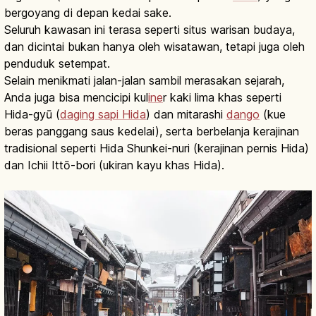
bergoyang di depan kedai sake.
Seluruh kawasan ini terasa seperti situs warisan budaya,
dan dicintai bukan hanya oleh wisatawan, tetapi juga oleh
penduduk setempat.
Selain menikmati jalan-jalan sambil merasakan sejarah,
Anda juga bisa mencicipi kul
ine
r kaki lima khas seperti
Hida-gyū (
daging sapi Hida
) dan mitarashi
dango
(kue
beras panggang saus kedelai), serta berbelanja kerajinan
tradisional seperti Hida Shunkei-nuri (kerajinan pernis Hida)
dan Ichii Ittō-bori (ukiran kayu khas Hida).