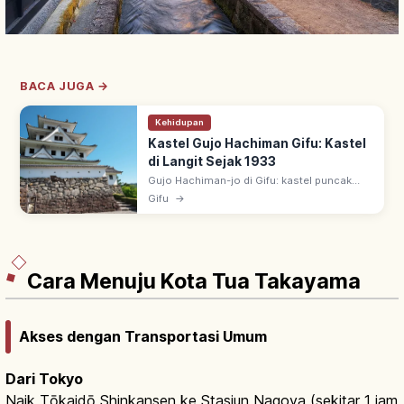
BACA JUGA →
Kehidupan
Kastel Gujo Hachiman Gifu: Kastel
di Langit Sejak 1933
Gujo Hachiman-jo di Gifu: kastel puncak
Hachimanyama, dijuluki 'kastel di langit'.
Gifu
→
Tenshu kayu rekonstruksi 1933, salah satu
kastel rekonstruksi kayu tertua.
Cara Menuju Kota Tua Takayama
Akses dengan Transportasi Umum
Dari Tokyo
Naik Tōkaidō Shinkansen ke Stasiun Nagoya (sekitar 1 jam