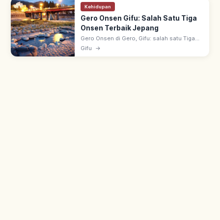
Kehidupan
Gero Onsen Gifu: Salah Satu Tiga
Onsen Terbaik Jepang
Gero Onsen di Gero, Gifu: salah satu Tiga
Onsen Terbaik Jepang bersama Arima &
Gifu
→
Kusatsu. Dipuji biksu Banri Shuku era
Muromachi; 'onsen kulit cantik'.