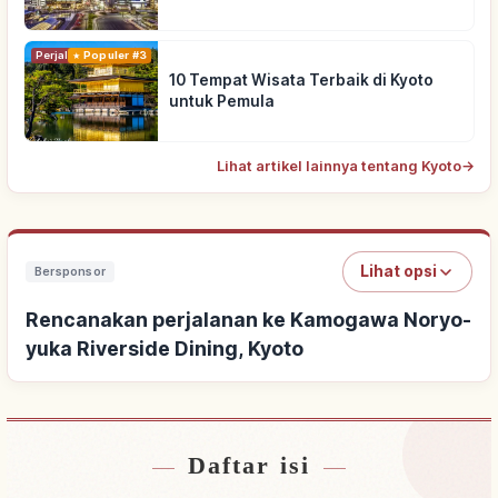
Perjalanan
Populer #3
10 Tempat Wisata Terbaik di Kyoto
untuk Pemula
Lihat artikel lainnya tentang Kyoto
→
Lihat opsi
Bersponsor
Rencanakan perjalanan ke Kamogawa Noryo-
yuka Riverside Dining, Kyoto
Daftar isi
Cari penginapan dekat Kamogawa Noryo-yuka
↗
Riverside Dining, Kyoto