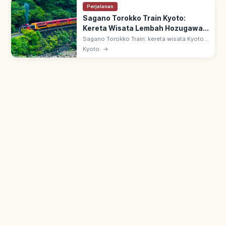
Perjalanan
Sagano Torokko Train Kyoto:
Kereta Wisata Lembah Hozugawa,
Tips Berkunjung
Sagano Torokko Train: kereta wisata Kyoto
7,3 km dari Stasiun Torokko Saga ke
Kyoto
→
Kameoka. Sejak 1991 di bekas jalur JR Sanin
Main, melaju di tepi Lembah Hozugawa.