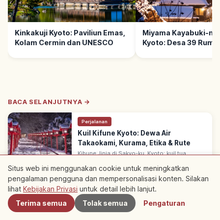
Kinkakuji Kyoto: Paviliun Emas,
Miyama Kayabuki-no
Kolam Cermin dan UNESCO
Kyoto: Desa 39 Ruma
Jerami
BACA SELANJUTNYA →
Perjalanan
Kuil Kifune Kyoto: Dewa Air
Takaokami, Kurama, Etika & Rute
Kibune Jinja di Sakyo-ku, Kyoto: kuil tua
memuja dewa air Takaokami-no-Kami. Dewa
Kyoto
→
Situs web ini menggunakan cookie untuk meningkatkan
pemohon hujan & penghenti hujan; catatan
renovasi sejak ~677, sungai sejuk.
pengalaman pengguna dan mempersonalisasi konten. Silakan
Terdekat
lihat
Kebijakan Privasi
untuk detail lebih lanjut.
※ Konten artikel didasarkan pada informasi pada saat penulisan dan
Terima semua
Tolak semua
Pengaturan
mungkin berbeda dari situasi saat ini. Selain itu, kami tidak menjamin
keakuratan dan kelengkapan konten yang dipublikasikan, harap
dimaklumi.