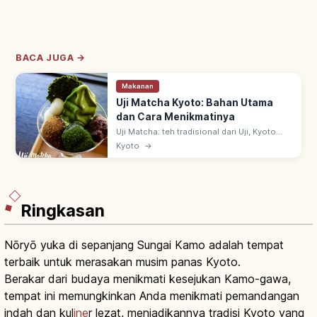
BACA JUGA →
Makanan
Uji Matcha Kyoto: Bahan Utama
dan Cara Menikmatinya
Uji Matcha: teh tradisional dari Uji, Kyoto
selatan—salah satu 3 teh utama Jepang.
Kyoto
→
Asal era Kamakura ~1191 via benih dari
Tiongkok oleh biksu Zen Eisai.
Ringkasan
Nōryō yuka di sepanjang Sungai Kamo adalah tempat
terbaik untuk merasakan musim panas Kyoto.
Berakar dari budaya menikmati kesejukan Kamo-gawa,
tempat ini memungkinkan Anda menikmati pemandangan
indah dan kul
ine
r lezat, menjadikannya tradisi Kyoto yang