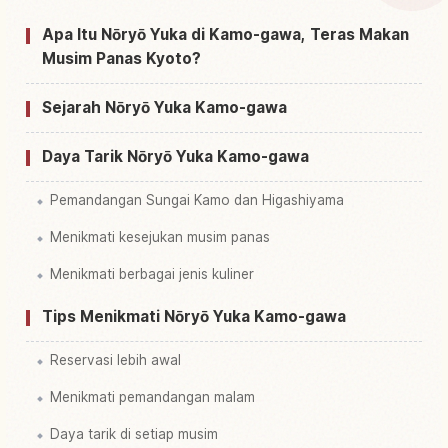
Apa Itu Nōryō Yuka di Kamo-gawa, Teras Makan
Cari aktivitas di Kamogawa Noryo-yuka
Musim Panas Kyoto?
↗
Riverside Dining, Kyoto
Sejarah Nōryō Yuka Kamo-gawa
Daya Tarik Nōryō Yuka Kamo-gawa
Pemandangan Sungai Kamo dan Higashiyama
Menikmati kesejukan musim panas
Menikmati berbagai jenis kuliner
Tips Menikmati Nōryō Yuka Kamo-gawa
Reservasi lebih awal
Menikmati pemandangan malam
Daya tarik di setiap musim