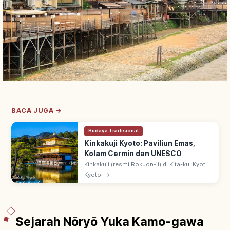
BACA JUGA →
Budaya Tradisional
Kinkakuji Kyoto: Paviliun Emas,
Kolam Cermin dan UNESCO
Kinkakuji (resmi Rokuon-ji) di Kita-ku, Kyoto:
paviliun 3 lantai berlapis daun emas
Kyoto
→
(Shariden), didirikan Ashikaga Yoshimitsu.
Warisan UNESCO sejak 1994.
Sejarah Nōryō Yuka Kamo-gawa