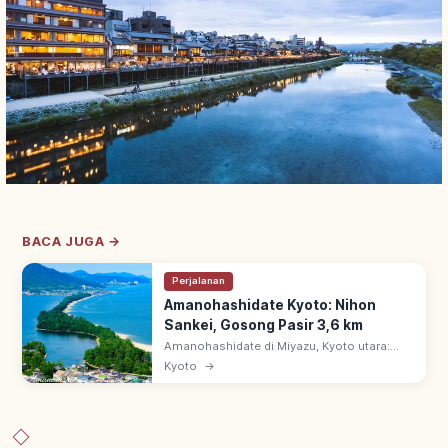
BACA JUGA →
Perjalanan
Amanohashidate Kyoto: Nihon
Sankei, Gosong Pasir 3,6 km
Amanohashidate di Miyazu, Kyoto utara:
salah satu Nihon Sankei. Gosong pasir 3,6
Kyoto
→
km, ~6.700 pinus memisahkan Teluk Miyazu
& Aso-kai. Pemandangan alam istimewa.