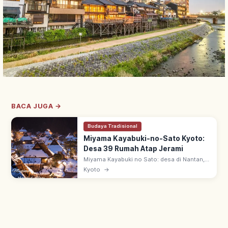
BACA JUGA →
Budaya Tradisional
Miyama Kayabuki-no-Sato Kyoto:
Desa 39 Rumah Atap Jerami
Miyama Kayabuki no Sato: desa di Nantan,
Kyoto utara—dari 50 rumah, 39 beratap
Kyoto
→
jerami. Arsitektur 'Kitayama-gata minka'
sejak pertengahan zaman Edo.