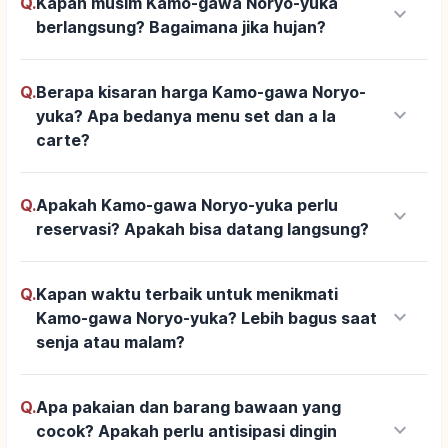
Q.
Kapan musim Kamo-gawa Noryo-yuka
keyboard_arrow_down
berlangsung? Bagaimana jika hujan?
Q.
Berapa kisaran harga Kamo-gawa Noryo-
keyboard_arrow_down
yuka? Apa bedanya menu set dan a la
carte?
Q.
Apakah Kamo-gawa Noryo-yuka perlu
keyboard_arrow_down
reservasi? Apakah bisa datang langsung?
Q.
Kapan waktu terbaik untuk menikmati
keyboard_arrow_down
Kamo-gawa Noryo-yuka? Lebih bagus saat
senja atau malam?
Q.
Apa pakaian dan barang bawaan yang
keyboard_arrow_down
cocok? Apakah perlu antisipasi dingin