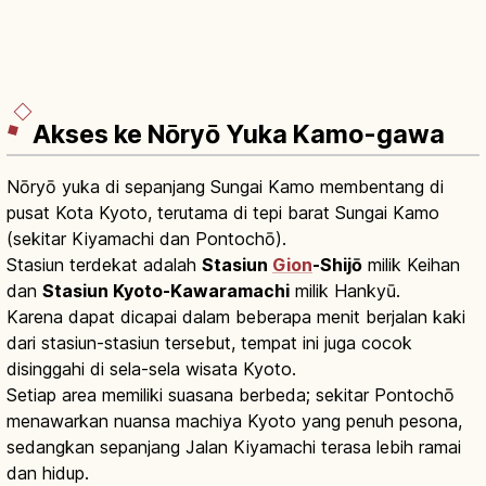
Akses ke Nōryō Yuka Kamo-gawa
Nōryō yuka di sepanjang Sungai Kamo membentang di
pusat Kota Kyoto, terutama di tepi barat Sungai Kamo
(sekitar Kiyamachi dan Pontochō).
Stasiun terdekat adalah
Stasiun
Gion
-Shijō
milik Keihan
dan
Stasiun Kyoto-Kawaramachi
milik Hankyū.
Karena dapat dicapai dalam beberapa menit berjalan kaki
dari stasiun-stasiun tersebut, tempat ini juga cocok
disinggahi di sela-sela wisata Kyoto.
Setiap area memiliki suasana berbeda; sekitar Pontochō
menawarkan nuansa machiya Kyoto yang penuh pesona,
sedangkan sepanjang Jalan Kiyamachi terasa lebih ramai
dan hidup.