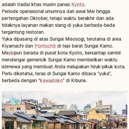
adalah tradisi khas musim panas
Kyoto
.
Periode operasional umumnya dari awal Mei hingga
pertengahan Oktober, tetapi waktu berakhir dan ada
tidaknya layanan makan siang di yuka berbeda-beda
tergantung restoran.
Yuka dipasang di atas Sungai Misosogi, terutama di area
Kiyamachi dan
Pontochō
di tepi barat Sungai Kamo.
Me
ski
pun berada di pusat kota Kyoto, bersantap sambil
mendengar gemericik Sungai Kamo memberikan waktu
istimewa yang membuat Anda melupakan hiruk-pikuk kota.
Perlu diketahui, teras di Sungai Kamo dibaca “yuka”,
berbeda dengan “
kawadoko
” di Kibune.