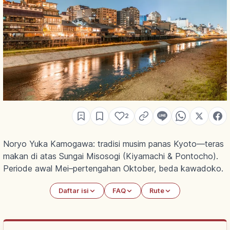
2
Noryo Yuka Kamogawa: tradisi musim panas Kyoto—teras
makan di atas Sungai Misosogi (Kiyamachi & Pontocho).
Periode awal Mei–pertengahan Oktober, beda kawadoko.
Daftar isi
FAQ
Rute