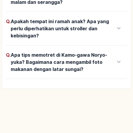
malam dan serangga?
Q.
Apakah tempat ini ramah anak? Apa yang
keyboard_arrow_down
perlu diperhatikan untuk stroller dan
kebisingan?
Q.
Apa tips memotret di Kamo-gawa Noryo-
keyboard_arrow_down
yuka? Bagaimana cara mengambil foto
makanan dengan latar sungai?