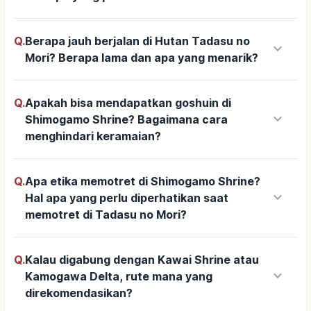
Q.
Berapa jauh berjalan di Hutan Tadasu no
keyboard_arrow_down
Mori? Berapa lama dan apa yang menarik?
Q.
Apakah bisa mendapatkan goshuin di
keyboard_arrow_down
Shimogamo Shrine? Bagaimana cara
menghindari keramaian?
Q.
Apa etika memotret di Shimogamo Shrine?
keyboard_arrow_down
Hal apa yang perlu diperhatikan saat
memotret di Tadasu no Mori?
Q.
Kalau digabung dengan Kawai Shrine atau
keyboard_arrow_down
Kamogawa Delta, rute mana yang
direkomendasikan?