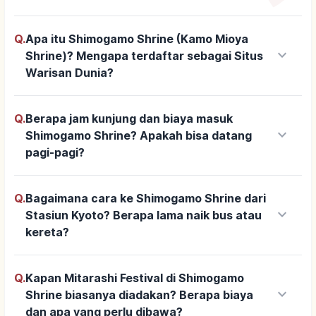
Q.
Apa itu Shimogamo Shrine (Kamo Mioya
keyboard_arrow_down
Shrine)? Mengapa terdaftar sebagai Situs
Warisan Dunia?
Q.
Berapa jam kunjung dan biaya masuk
keyboard_arrow_down
Shimogamo Shrine? Apakah bisa datang
pagi-pagi?
Q.
Bagaimana cara ke Shimogamo Shrine dari
keyboard_arrow_down
Stasiun Kyoto? Berapa lama naik bus atau
kereta?
Q.
Kapan Mitarashi Festival di Shimogamo
keyboard_arrow_down
Shrine biasanya diadakan? Berapa biaya
dan apa yang perlu dibawa?