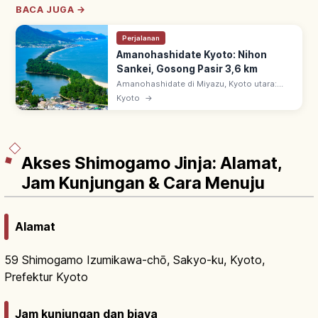
BACA JUGA →
Perjalanan
Amanohashidate Kyoto: Nihon
Sankei, Gosong Pasir 3,6 km
Amanohashidate di Miyazu, Kyoto utara:
salah satu Nihon Sankei. Gosong pasir 3,6
Kyoto
→
km, ~6.700 pinus memisahkan Teluk Miyazu
& Aso-kai. Pemandangan alam istimewa.
Akses Shimogamo Jinja: Alamat,
Jam Kunjungan & Cara Menuju
Alamat
59 Shimogamo Izumikawa-chō, Sakyo-ku, Kyoto,
Prefektur Kyoto
Jam kunjungan dan biaya