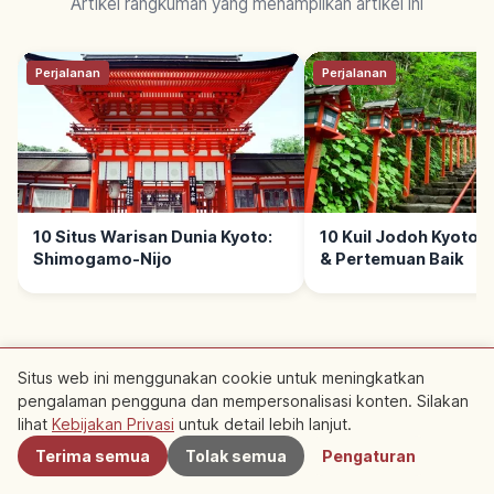
Artikel rangkuman yang menampilkan artikel ini
Perjalanan
Perjalanan
10 Situs Warisan Dunia Kyoto:
10 Kuil Jodoh Kyoto: 
Shimogamo-Nijo
& Pertemuan Baik
Situs web ini menggunakan cookie untuk meningkatkan
pengalaman pengguna dan mempersonalisasi konten. Silakan
Terdekat
Tempat Rekomendasi
lihat
Kebijakan Privasi
untuk detail lebih lanjut.
Terima semua
Tolak semua
Pengaturan
Terdekat