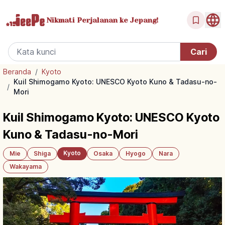
Nikmati Perjalanan
ke Jepang!
Beranda
/
Kyoto
Kuil Shimogamo Kyoto: UNESCO Kyoto Kuno & Tadasu-no-
/
Mori
Kuil Shimogamo Kyoto: UNESCO Kyoto
Kuno & Tadasu-no-Mori
Kyoto
Mie
Shiga
Osaka
Hyogo
Nara
Wakayama