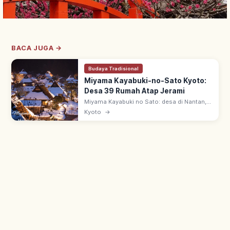
BACA JUGA →
Budaya Tradisional
Miyama Kayabuki-no-Sato Kyoto:
Desa 39 Rumah Atap Jerami
Miyama Kayabuki no Sato: desa di Nantan,
Kyoto utara—dari 50 rumah, 39 beratap
Kyoto
→
jerami. Arsitektur 'Kitayama-gata minka'
sejak pertengahan zaman Edo.