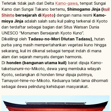
Terletak tidak jauh dari Delta
Kamo-gawa
, tempat Sungai
Kamo dan Sungai Takano bertemu,
Shimogamo Jinja (
kuil
Shinto
bersejarah di
Kyoto
)
dengan nama resmi
Kamo-
mioya Jinja
adalah salah satu kuil paling terkenal di Kyoto
dan terdaftar sebagai bagian dari Situs Warisan Dunia
UNESCO “Monumen Bersejarah Kyoto Kuno”.
Dikelilingi oleh
Tadasu-no-Mori (Hutan Tadasu)
, hutan
purba yang masih mempertahankan vegetasi kuno hingga
sekarang, kuil ini dikenal sebagai tempat indah di mana
alam dan sejarah menyatu dengan harmonis.
Di
honden (bangunan utama kuil)
barat dipuja Kamo-
taketsunumi-no-Mikoto, dewa yang membuka wilayah
Kyoto, sedangkan di honden timur dipuja putrinya,
Tamayori-hime-no-Mikoto. Keduanya telah lama dihormati
sebagai dewa pelindung kehidupan masyarakat.