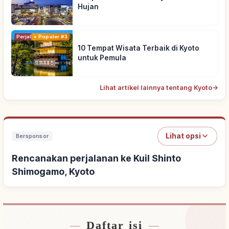
Hujan
Perjalanan
Populer #3
10 Tempat Wisata Terbaik di Kyoto
untuk Pemula
Lihat artikel lainnya tentang Kyoto
→
Lihat opsi
Bersponsor
Rencanakan perjalanan ke Kuil Shinto
Shimogamo, Kyoto
Daftar isi
Cari penginapan dekat Kuil Shinto Shimogamo,