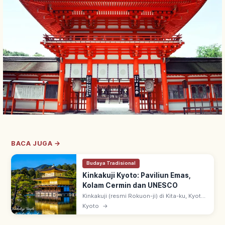
BACA JUGA →
Budaya Tradisional
Kinkakuji Kyoto: Paviliun Emas,
Kolam Cermin dan UNESCO
Kinkakuji (resmi Rokuon-ji) di Kita-ku, Kyoto:
paviliun 3 lantai berlapis daun emas
Kyoto
→
(Shariden), didirikan Ashikaga Yoshimitsu.
Warisan UNESCO sejak 1994.