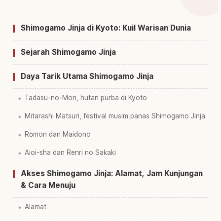
↗
Kyoto
Shimogamo Jinja di Kyoto: Kuil Warisan Dunia
Cari aktivitas di Kuil Shinto Shimogamo, Kyoto
↗
Sejarah Shimogamo Jinja
Daya Tarik Utama Shimogamo Jinja
Tadasu-no-Mori, hutan purba di Kyoto
Mitarashi Matsuri, festival musim panas Shimogamo Jinja
Rōmon dan Maidono
Aioi-sha dan Renri no Sakaki
Akses Shimogamo Jinja: Alamat, Jam Kunjungan
& Cara Menuju
Alamat