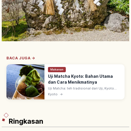
BACA JUGA →
Makanan
Uji Matcha Kyoto: Bahan Utama
dan Cara Menikmatinya
Uji Matcha: teh tradisional dari Uji, Kyoto
selatan—salah satu 3 teh utama Jepang.
Kyoto
→
Asal era Kamakura ~1191 via benih dari
Tiongkok oleh biksu Zen Eisai.
Ringkasan