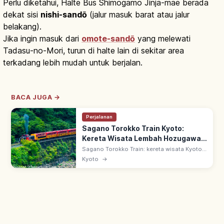
Perlu diketahui, Halte Bus Shimogamo Jinja-mae berada
dekat sisi
nishi-sandō
(jalur masuk barat atau jalur
belakang).
Jika ingin masuk dari
omote-sandō
yang melewati
Tadasu-no-Mori, turun di halte lain di sekitar area
terkadang lebih mudah untuk berjalan.
BACA JUGA →
Perjalanan
Sagano Torokko Train Kyoto:
Kereta Wisata Lembah Hozugawa,
Tips Berkunjung
Sagano Torokko Train: kereta wisata Kyoto
7,3 km dari Stasiun Torokko Saga ke
Kyoto
→
Kameoka. Sejak 1991 di bekas jalur JR Sanin
Main, melaju di tepi Lembah Hozugawa.