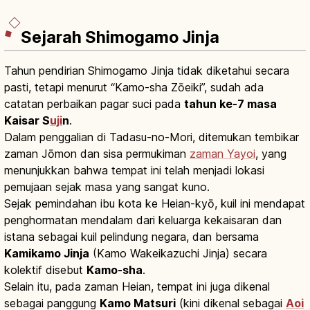
Sejarah Shimogamo Jinja
Tahun pendirian Shimogamo Jinja tidak diketahui secara
pasti, tetapi menurut “Kamo-sha Zōeiki”, sudah ada
catatan perbaikan pagar suci pada
tahun ke-7 masa
Kaisar S
uji
n
.
Dalam penggalian di Tadasu-no-Mori, ditemukan tembikar
zaman Jōmon dan sisa permukiman
zaman Yayoi
, yang
menunjukkan bahwa tempat ini telah menjadi lokasi
pemujaan sejak masa yang sangat kuno.
Sejak pemindahan ibu kota ke Heian-kyō, kuil ini mendapat
penghormatan mendalam dari keluarga kekaisaran dan
istana sebagai kuil pelindung negara, dan bersama
Kamikamo Jinja
(Kamo Wakeikazuchi Jinja) secara
kolektif disebut
Kamo-sha
.
Selain itu, pada zaman Heian, tempat ini juga dikenal
sebagai panggung
Kamo Matsuri
(kini dikenal sebagai
Aoi